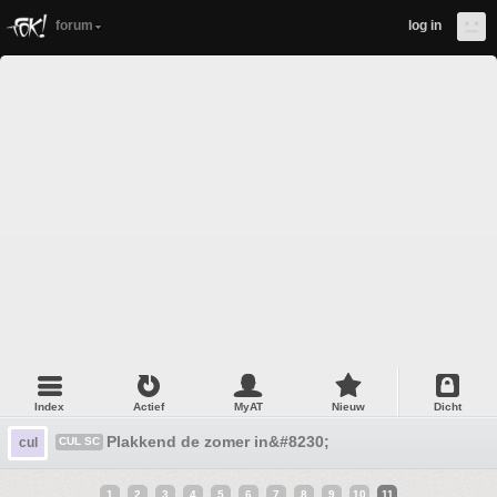
forum
log in
Index
Actief
MyAT
Nieuw
Dicht
Plakkend de zomer in&#8230;
cul
CUL SC
1
2
3
4
5
6
7
8
9
10
11