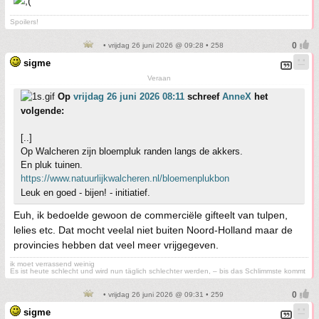
Spoilers!
• vrijdag 26 juni 2026 @ 09:28 • 258
sigme
Veraan
Op
vrijdag 26 juni 2026 08:11
schreef
AnneX
het
volgende:
[..]
Op Walcheren zijn bloempluk randen langs de akkers.
En pluk tuinen.
https://www.natuurlijkwalcheren.nl/bloemenplukbon
Leuk en goed - bijen! - initiatief.
Euh, ik bedoelde gewoon de commerciële gifteelt van tulpen,
lelies etc. Dat mocht veelal niet buiten Noord-Holland maar de
provincies hebben dat veel meer vrijgegeven.
ik moet verrassend weinig
Es ist heute schlecht und wird nun täglich schlechter werden, – bis das Schlimmste kommt
• vrijdag 26 juni 2026 @ 09:31 • 259
sigme