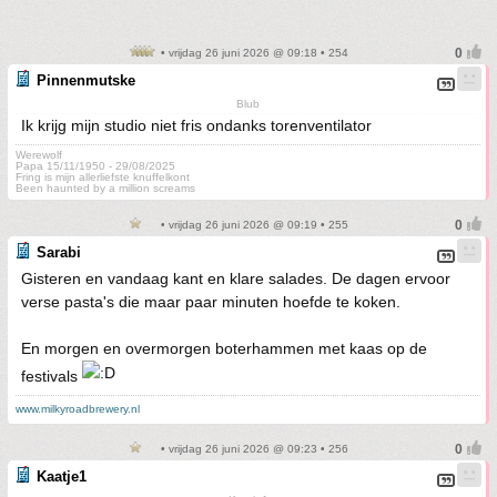
• vrijdag 26 juni 2026 @ 09:18 • 254
Pinnenmutske
Blub
Ik krijg mijn studio niet fris ondanks torenventilator
Werewolf
Papa 15/11/1950 - 29/08/2025
Fring is mijn allerliefste knuffelkont
Been haunted by a million screams
• vrijdag 26 juni 2026 @ 09:19 • 255
Sarabi
Gisteren en vandaag kant en klare salades. De dagen ervoor
verse pasta's die maar paar minuten hoefde te koken.
En morgen en overmorgen boterhammen met kaas op de
festivals
www.milkyroadbrewery.nl
• vrijdag 26 juni 2026 @ 09:23 • 256
Kaatje1