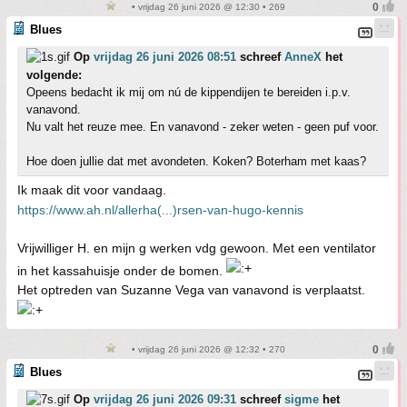
• vrijdag 26 juni 2026 @ 12:30 • 269
Blues
Op
vrijdag 26 juni 2026 08:51
schreef
AnneX
het
volgende:
Opeens bedacht ik mij om nú de kippendijen te bereiden i.p.v.
vanavond.
Nu valt het reuze mee. En vanavond - zeker weten - geen puf voor.
Hoe doen jullie dat met avondeten. Koken? Boterham met kaas?
Ik maak dit voor vandaag.
https://www.ah.nl/allerha(...)rsen-van-hugo-kennis
Vrijwilliger H. en mijn g werken vdg gewoon. Met een ventilator
in het kassahuisje onder de bomen.
Het optreden van Suzanne Vega van vanavond is verplaatst.
• vrijdag 26 juni 2026 @ 12:32 • 270
Blues
Op
vrijdag 26 juni 2026 09:31
schreef
sigme
het