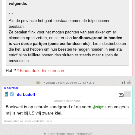
volgende:
[..]
Als de provincie het gaat toestaan komen de tulpenboeren
toeslaan.
Ze betalen flink voor het mogen pachten van een akker om er
blommen op te zetten, en als er dan
landbouwgrond in handen
is van derde partijen (pensioenfondsen etc)
, bio-industrieboeren
die het land hebben om hun beesten te mogen houden in een stal
en/of bijna failliete boeren dan sluiten er steeds meer tulpen de
provincie in.
Huh?
* Blues duikt hier eens in
• vrijdag 26 juni 2026 @ 12:42 • 271
Moderator
derLudolf
allround beunhaas
Boekweit is op schrale zandgrond of op veen
en volgens
@sigme
mij is het bij LS vrij zware klei.
Kranplätze müssen verdichtet sein
▼ Advertentie door Refinery89