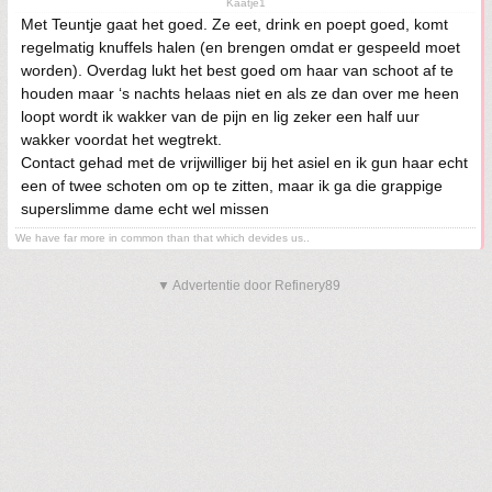
Kaatje1
Met Teuntje gaat het goed. Ze eet, drink en poept goed, komt
regelmatig knuffels halen (en brengen omdat er gespeeld moet
worden). Overdag lukt het best goed om haar van schoot af te
houden maar ‘s nachts helaas niet en als ze dan over me heen
loopt wordt ik wakker van de pijn en lig zeker een half uur
wakker voordat het wegtrekt.
Contact gehad met de vrijwilliger bij het asiel en ik gun haar echt
een of twee schoten om op te zitten, maar ik ga die grappige
superslimme dame echt wel missen
We have far more in common than that which devides us..
▼ Advertentie door Refinery89