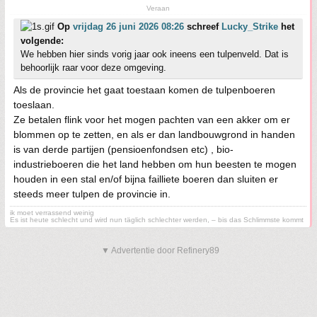
Veraan
Op
vrijdag 26 juni 2026 08:26
schreef
Lucky_Strike
het
volgende:
We hebben hier sinds vorig jaar ook ineens een tulpenveld. Dat is
behoorlijk raar voor deze omgeving.
Als de provincie het gaat toestaan komen de tulpenboeren
toeslaan.
Ze betalen flink voor het mogen pachten van een akker om er
blommen op te zetten, en als er dan landbouwgrond in handen
is van derde partijen (pensioenfondsen etc) , bio-
industrieboeren die het land hebben om hun beesten te mogen
houden in een stal en/of bijna failliete boeren dan sluiten er
steeds meer tulpen de provincie in.
ik moet verrassend weinig
Es ist heute schlecht und wird nun täglich schlechter werden, – bis das Schlimmste kommt
▼ Advertentie door Refinery89