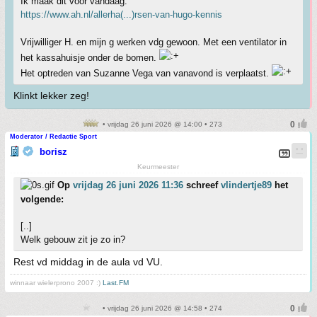
Ik maak dit voor vandaag.
https://www.ah.nl/allerha(...)rsen-van-hugo-kennis
Vrijwilliger H. en mijn g werken vdg gewoon. Met een ventilator in
het kassahuisje onder de bomen.
Het optreden van Suzanne Vega van vanavond is verplaatst.
Klinkt lekker zeg!
• vrijdag 26 juni 2026 @ 14:00 • 273
Moderator / Redactie Sport
borisz
Keurmeester
Op
vrijdag 26 juni 2026 11:36
schreef
vlindertje89
het
volgende:
[..]
Welk gebouw zit je zo in?
Rest vd middag in de aula vd VU.
winnaar wielerprono 2007 :)
Last.FM
• vrijdag 26 juni 2026 @ 14:58 • 274