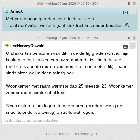
• vrijdag 26 juni 2026 @ 10:15 • 264
AnneX
Met peren boomgaarden voor de deur: idem
Tralala’we’ willen wel een gaaf stuk fruit hé zónder beestjes. 🙃
• vrijdag 26 juni 2026 @ 10:25 • 265
LeeHarveyOswald
Ondanks temperaturen van dik in de dertig graden wist ik mijn
keuken tot het bakken van pizza onder de twintig te houden
(met dank aan de muren van meer dan een meter dik), maar
sinds pizza wel midden twintig ook.
Woonkamer met raam warmste dag 25 meestal 23. Woonkamer
zonder raam comfortabel koel.
Sinds gisteren fors lagere temperaturen (midden twintig en
snachts onder de twintig) en zelfs wat regen.
La derecha oprime, la izquierda libera
▼ Advertentie door Refinery89