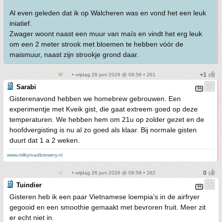
Al even geleden dat ik op Walcheren was en vond het een leuk
iniatief.
Zwager woont naast een muur van maís en vindt het erg leuk
om een 2 meter strook met bloemen te hebben vóór de
maismuur, naast zijn strookje grond daar.
• vrijdag 26 juni 2026 @ 09:58 • 261
Sarabi
Gisterenavond hebben we homebrew gebrouwen. Een
experimentje met Kveik gist, die gaat extreem goed op deze
temperaturen. We hebben hem om 21u op zolder gezet en de
hoofdvergisting is nu al zo goed als klaar. Bij normale gisten
duurt dat 1 a 2 weken.
www.milkyroadbrewery.nl
• vrijdag 26 juni 2026 @ 09:58 • 262
Tuindier
Gisteren heb ik een paar Vietnamese loempia’s in de airfryer
gegooid en een smoothie gemaakt met bevroren fruit. Meer zit
er echt niet in.