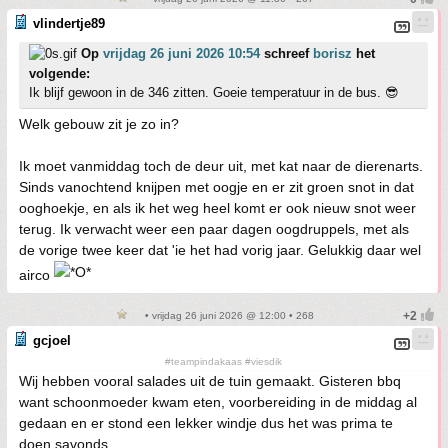
vlindertje89
Op
vrijdag 26 juni 2026 10:54
schreef
borisz
het
volgende:
Ik blijf gewoon in de 346 zitten. Goeie temperatuur in de bus. 😎
Welk gebouw zit je zo in?
Ik moet vanmiddag toch de deur uit, met kat naar de dierenarts.
Sinds vanochtend knijpen met oogje en er zit groen snot in dat
ooghoekje, en als ik het weg heel komt er ook nieuw snot weer
terug. Ik verwacht weer een paar dagen oogdruppels, met als
de vorige twee keer dat 'ie het had vorig jaar. Gelukkig daar wel
airco
• vrijdag 26 juni 2026 @ 12:00 • 268
gcjoel
#teampindakaas #viesdik
Wij hebben vooral salades uit de tuin gemaakt. Gisteren bbq
want schoonmoeder kwam eten, voorbereiding in de middag al
gedaan en er stond een lekker windje dus het was prima te
doen savonds.