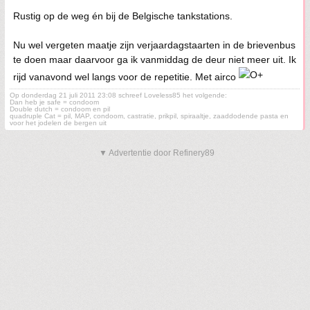
Rustig op de weg én bij de Belgische tankstations.
Nu wel vergeten maatje zijn verjaardagstaarten in de brievenbus
te doen maar daarvoor ga ik vanmiddag de deur niet meer uit. Ik
rijd vanavond wel langs voor de repetitie. Met airco
Op donderdag 21 juli 2011 23:08 schreef Loveless85 het volgende:
Dan heb je safe = condoom
Double dutch = condoom en pil
quadruple Cat = pil, MAP, condoom, castratie, prikpil, spiraaltje, zaaddodende pasta en
voor het jodelen de bergen uit
▼ Advertentie door Refinery89