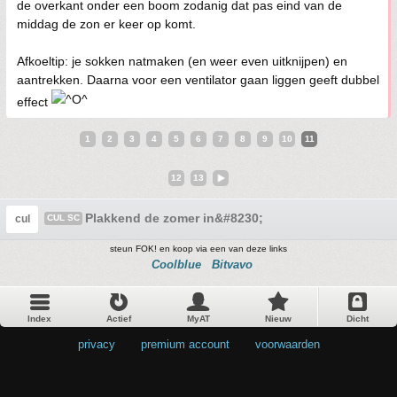
de overkant onder een boom zodanig dat pas eind van de
middag de zon er keer op komt.
Afkoeltip: je sokken natmaken (en weer even uitknijpen) en
aantrekken. Daarna voor een ventilator gaan liggen geeft dubbel
effect
1
2
3
4
5
6
7
8
9
10
11
12
13
Plakkend de zomer in&#8230;
cul
CUL SC
steun FOK! en koop via een van deze links
Coolblue
Bitvavo
Index
Actief
MyAT
Nieuw
Dicht
privacy
•
premium account
•
voorwaarden