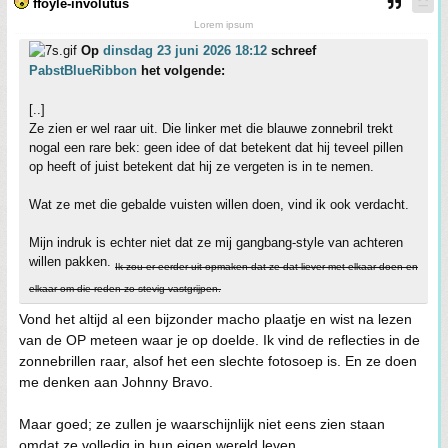
ffoyle-involutus
Lorem ipsum
Op
dinsdag 23 juni 2026 18:12
schreef
PabstBlueRibbon
het volgende:
[..]
Ze zien er wel raar uit. Die linker met die blauwe zonnebril trekt
nogal een rare bek: geen idee of dat betekent dat hij teveel pillen
op heeft of juist betekent dat hij ze vergeten is in te nemen.
Wat ze met die gebalde vuisten willen doen, vind ik ook verdacht.
Mijn indruk is echter niet dat ze mij gangbang-style van achteren
willen pakken.
Ik zou er eerder uit opmaken dat ze dat liever met elkaar doen en
elkaar om die reden zo stevig vastgrijpen.
Vond het altijd al een bijzonder macho plaatje en wist na lezen
van de OP meteen waar je op doelde. Ik vind de reflecties in de
zonnebrillen raar, alsof het een slechte fotosoep is. En ze doen
me denken aan Johnny Bravo.
Maar goed; ze zullen je waarschijnlijk niet eens zien staan
omdat ze volledig in hun eigen wereld leven...