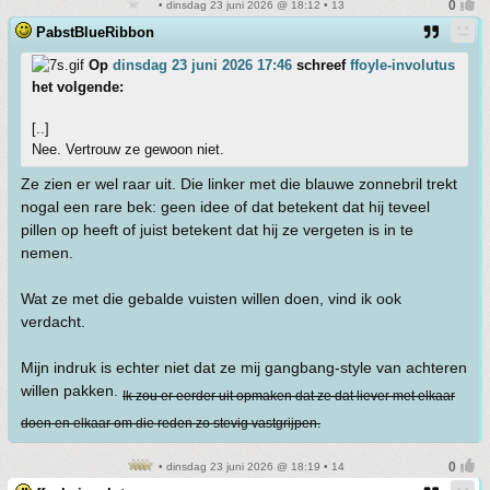
• dinsdag 23 juni 2026 @ 18:12 • 13
PabstBlueRibbon
Op
dinsdag 23 juni 2026 17:46
schreef
ffoyle-involutus
het volgende:
[..]
Nee. Vertrouw ze gewoon niet.
Ze zien er wel raar uit. Die linker met die blauwe zonnebril trekt
nogal een rare bek: geen idee of dat betekent dat hij teveel
pillen op heeft of juist betekent dat hij ze vergeten is in te
nemen.
Wat ze met die gebalde vuisten willen doen, vind ik ook
verdacht.
Mijn indruk is echter niet dat ze mij gangbang-style van achteren
willen pakken.
Ik zou er eerder uit opmaken dat ze dat liever met elkaar
doen en elkaar om die reden zo stevig vastgrijpen.
• dinsdag 23 juni 2026 @ 18:19 • 14