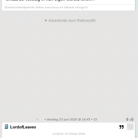
Staatsondermijnende linkse sneuneus en klimaat mongool
▼ Advertentie door Refinery89
• dinsdag 23 juni 2026 @ 18:45 • 15
LordofLeaves
conjurer of cheap tricks