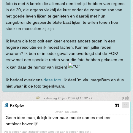
foto is met 5 kerels die allemaal een leeftijd hebben van ergens
in de 20, die ergens vlakbij de kust onder de zomerse zon van
het goede leven lijken te genieten en daarbij met hun
zongebruinde gespierde blote bast lijken te willen tonen hoe
stoer en masculien zij zijn.
Ik kwam die foto ooit een keer ergens anders tegen in een
hogere resolutie en ik moest lachen. Kunnen jullie raden
waarom? Ik ben er in ieder geval van overtuigd dat de FOK!-
crew met een speciale reden voor die foto hebben gekozen en
ik kan daar de humor van inzien!
Ik bedoel overigens
deze foto
. Ik deel 'm via ImageBam en dus
niet waar ik de foto tegenkwam.
• dinsdag 23 juni 2026 @ 13:32 • 2
PzKpfw
Devon 'No Limits'
Geen idee man, ik kijk liever naar mooie dames met een
ontbloot bovenlijf.
Als iedereen aan zichzelf denkt wordt er aan iedereen gedacht.