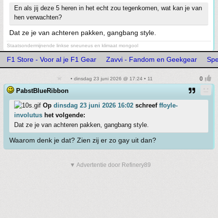
En als jij deze 5 heren in het echt zou tegenkomen, wat kan je van
hen verwachten?
Dat ze je van achteren pakken, gangbang style.
Staatsondermijnende linkse sneuneus en klimaat mongool
F1 Store - Voor al je F1 Gear
Zavvi - Fandom en Geekgear
Spe
• dinsdag 23 juni 2026 @ 17:24 • 11
PabstBlueRibbon
Op
dinsdag 23 juni 2026 16:02
schreef
ffoyle-
involutus
het volgende:
Dat ze je van achteren pakken, gangbang style.
Waarom denk je dat? Zien zij er zo gay uit dan?
▼ Advertentie door Refinery89