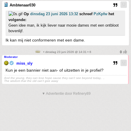
Ambtenaar030
Op
dinsdag 23 juni 2026 13:32
schreef
PzKpfw
het
volgende:
Geen idee man, ik kijk liever naar mooie dames met een ontbloot
bovenlijf.
Ik kan mij niet conformeren met een dame.
• dinsdag 23 juni 2026 @ 14:31 • 6
Moderator
miss_sly
Kun je een bannier niet aan- of uitzetten in je profiel?
And the young, they can lose hope cause they can't see beyond today,. ..
The wisdom that the old can't give away
▼ Advertentie door Refinery89