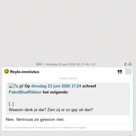
• dinsdag 23 juni 2026 @ 17:46 • 12
ffoyle-involutus
Lorem ipsum
Op
dinsdag 23 juni 2026 17:24
schreef
PabstBlueRibbon
het volgende:
[..]
Waarom denk je dat? Zien zij er zo gay uit dan?
Nee. Vertrouw ze gewoon niet.
Staatsondermijnende linkse sneuneus en klimaat mongool