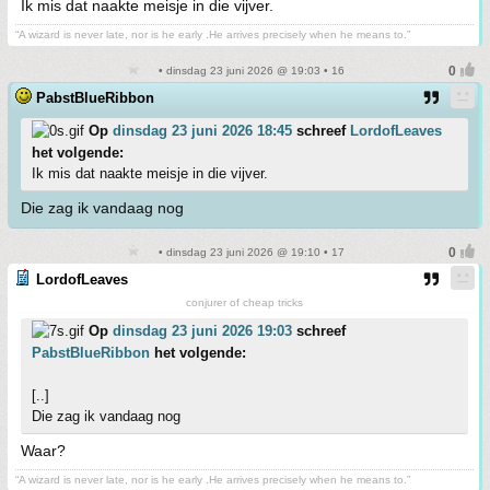
Ik mis dat naakte meisje in die vijver.
“A wizard is never late, nor is he early .He arrives precisely when he means to.”
• dinsdag 23 juni 2026 @ 19:03 • 16
PabstBlueRibbon
Op
dinsdag 23 juni 2026 18:45
schreef
LordofLeaves
het volgende:
Ik mis dat naakte meisje in die vijver.
Die zag ik vandaag nog
• dinsdag 23 juni 2026 @ 19:10 • 17
LordofLeaves
conjurer of cheap tricks
Op
dinsdag 23 juni 2026 19:03
schreef
PabstBlueRibbon
het volgende:
[..]
Die zag ik vandaag nog
Waar?
“A wizard is never late, nor is he early .He arrives precisely when he means to.”