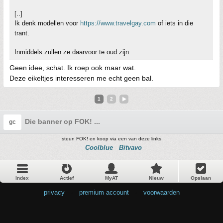
[..]
Ik denk modellen voor
https://www.travelgay.com
of iets in die
trant.
Inmiddels zullen ze daarvoor te oud zijn.
Geen idee, schat. Ik roep ook maar wat.
Deze eikeltjes interesseren me echt geen bal.
1
2
Die banner op FOK! ...
gc
steun FOK! en koop via een van deze links
Coolblue
Bitvavo
Index
Actief
MyAT
Nieuw
Opslaan
privacy
•
premium account
•
voorwaarden