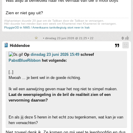
Was altijd al benieuwd naar het verhaal van die 5 mooi boys
Zien er niet gay uit?
Afghanistan duurde 20 jaar om de Taliban door de Taliban te vervangen.
Hier duurde het minder dan een week om Khamenei met Khamenei te vervangen.
PluggieOD in NWS / Amerikaans tankvliegtuig stort neer in Irak
• dinsdag 23 juni 2026 @ 21:25 • 22
Hiddendoe
Op
dinsdag 23 juni 2026 15:49
schreef
PabstBlueRibbon
het volgende:
[..]
Mwoah ... je bent wel in de goede richting.
Ik wil een aanwijzing geven maar het nog niet te simpel maken.
Laat de weerspiegeling in de bril de realiteit zien of een
vervorming daarvan?
En als jij deze 5 heren in het echt zou tegenkomen, wat kan je van
hen verwachten?
Niet zoveel denk ik. Ze komen op mij veel te leeghoofdig en dus