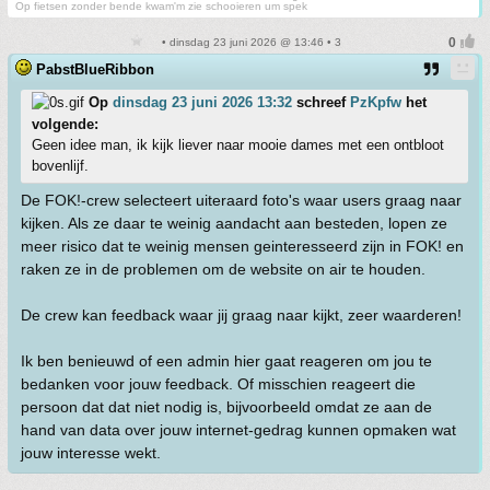
Op fietsen zonder bende kwam'm zie schooieren um spek
• dinsdag 23 juni 2026 @ 13:46 • 3
PabstBlueRibbon
Op
dinsdag 23 juni 2026 13:32
schreef
PzKpfw
het
volgende:
Geen idee man, ik kijk liever naar mooie dames met een ontbloot
bovenlijf.
De FOK!-crew selecteert uiteraard foto's waar users graag naar
kijken. Als ze daar te weinig aandacht aan besteden, lopen ze
meer risico dat te weinig mensen geinteresseerd zijn in FOK! en
raken ze in de problemen om de website on air te houden.
De crew kan feedback waar jij graag naar kijkt, zeer waarderen!
Ik ben benieuwd of een admin hier gaat reageren om jou te
bedanken voor jouw feedback. Of misschien reageert die
persoon dat dat niet nodig is, bijvoorbeeld omdat ze aan de
hand van data over jouw internet-gedrag kunnen opmaken wat
jouw interesse wekt.