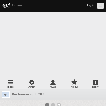
forum
log in
Index
Actief
MyAT
Nieuw
Reply
Die banner op FOK! ...
gc
1
2