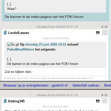
[..]
Waar?
De banner in de index-pagina van het FOK!-forum
• dinsdag 23 juni 2026 @ 19:15 • 20
LordofLeaves
conjurer of cheap tricks
Op
dinsdag 23 juni 2026 19:12
schreef
PabstBlueRibbon
het volgende:
[..]
De banner in de index-pagina van het FOK!-forum
Zal es kijken dan.
“A wizard is never late, nor is he early .He arrives precisely when he means to.”
Bespaar op je energiekosten - gaslicht.nl
Vattenfall cadeau
Boek
• dinsdag 23 juni 2026 @ 19:17 • 21
Edding345
Bro ik wil neuken man