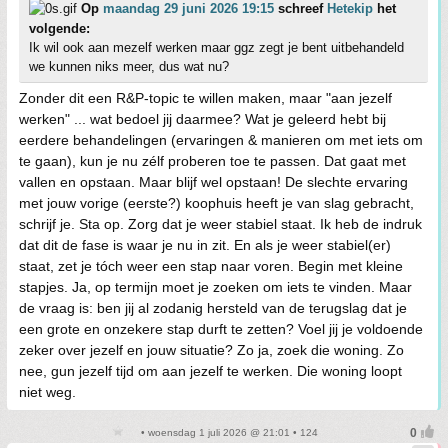
Op
maandag 29 juni 2026 19:15
schreef
Hetekip
het
volgende:
Ik wil ook aan mezelf werken maar ggz zegt je bent uitbehandeld
we kunnen niks meer, dus wat nu?
Zonder dit een R&P-topic te willen maken, maar "aan jezelf
werken" ... wat bedoel jij daarmee? Wat je geleerd hebt bij
eerdere behandelingen (ervaringen & manieren om met iets om
te gaan), kun je nu zélf proberen toe te passen. Dat gaat met
vallen en opstaan. Maar blijf wel opstaan! De slechte ervaring
met jouw vorige (eerste?) koophuis heeft je van slag gebracht,
schrijf je. Sta op. Zorg dat je weer stabiel staat. Ik heb de indruk
dat dit de fase is waar je nu in zit. En als je weer stabiel(er)
staat, zet je tóch weer een stap naar voren. Begin met kleine
stapjes. Ja, op termijn moet je zoeken om iets te vinden. Maar
de vraag is: ben jij al zodanig hersteld van de terugslag dat je
een grote en onzekere stap durft te zetten? Voel jij je voldoende
zeker over jezelf en jouw situatie? Zo ja, zoek die woning. Zo
nee, gun jezelf tijd om aan jezelf te werken. Die woning loopt
niet weg.
• woensdag 1 juli 2026 @ 21:01 • 124