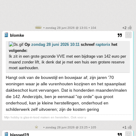
• zondag 28 juni 2026 @ 13:01 • 104
blomke
Op
zondag 28 juni 2026 10:11
schreef
raptorix
het
volgende:
Ik zit in een grote gezonde VVE met een bijdrage van 142 euro per
maand zonder lift, ik denk dat je met een huis een grotere reserve
moet aanhouden.
Hangt ook van de bouwstijl en bouwjaar af; zijn jaren '70
woningen waar je alle vurenhouten kozijnen en het spaanplaat
dakbeschot kunt vervangen. Dat is honderden maanden/malen
die 142. Anderzijds, ben je eenmaal "op orde" qua groot
onderhoud, kan je kleine herstellingen, onderhoud en
schilderwerk zelf uitvoeren; zijn de kosten gering
Mijn hobby is glas-in-lood maken en herstellen. Ook voor u
• zondag 28 juni 2026 @ 23:25 • 105
blessed19