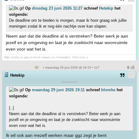
Op
dinsdag 23 juni 2026 11:27
schreef
Hetekip
het
volgende:
De deadline om te bieden is morgen, maar ik hoor graag ook jullie
meningen zodat ik er nog één nachtje over kan slapen.
Neem aan dat die deadline al is verstreken? Beter werk je aan
jezelf en je omgeving en laat je de zoektocht naar woonruimte
even voor wat het is.
Mijn hobby is glas-in-lood maken en herstellen. Ook voor u
• maandag 29 juni 2026 @ 19:15 • 117
Hetekip
Depressief
Op
maandag 29 juni 2026 19:11
schreef
blomke
het
volgende:
[..]
Neem aan dat die deadline al is verstreken? Beter werk je aan
jezelf en je omgeving en laat je de zoektocht naar woonruimte
even voor wat het is.
Ik wil ook aan mezelf werken maar ggz zegt je bent