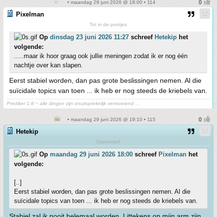
• maandag 29 juni 2026 @ 18:00 • 114
Pixelman
Tot in de puntjes
Op
dinsdag 23 juni 2026 11:27
schreef
Hetekip
het
volgende:
.....maar ik hoor graag ook jullie meningen zodat ik er nog één
nachtje over kan slapen.
Eerst stabiel worden, dan pas grote beslissingen nemen. Al die
suïcidale topics van toen ... ik heb er nog steeds de kriebels van.
Prediker 1:8 ~ alle dingen zijn onuitsprekelijk vermoeiend ...
• maandag 29 juni 2026 @ 19:10 • 115
Hetekip
Depressief
Op
maandag 29 juni 2026 18:00
schreef
Pixelman
het
volgende:
[..]
Eerst stabiel worden, dan pas grote beslissingen nemen. Al die
suïcidale topics van toen ... ik heb er nog steeds de kriebels van.
Stabiel zal ik nooit helemaal worden. Littekens op mijn arm zijn