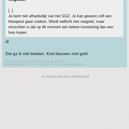
[..]
Je bent niet afhankelijk van het GGZ. Je kan gewoon zelf een
therapeut gaan zoeken. Wordt wellicht niet vergoed, maar
misschien is dat op dit moment een betere investering dan een
huis kopen.
dl
Dat ga ik niet betalen. Kost klauwen met geld.
Solly is retrench, hy hoort dit gister by sy baas
Vanaand gaan hy hom dronk suip en dan sy breins uitblaas
▼ Advertentie door Refinery89