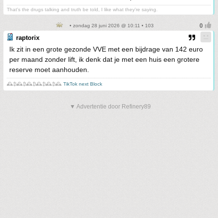
That's the drugs talking and truth be told, I like what they're saying.
• zondag 28 juni 2026 @ 10:11 • 103
raptorix
Ik zit in een grote gezonde VVE met een bijdrage van 142 euro
per maand zonder lift, ik denk dat je met een huis een grotere
reserve moet aanhouden.
🕰️₿🕰️₿🕰️₿🕰️₿🕰️₿🕰️
TikTok next Block
▼ Advertentie door Refinery89