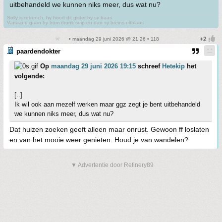
uitbehandeld we kunnen niks meer, dus wat nu?
Solly is retrench, hy hoort dit gister by sy baas
Vanaand gaan hy hom dronk suip en dan sy breins uitblaas
• maandag 29 juni 2026 @ 21:26 • 118
paardendokter
Op
maandag 29 juni 2026 19:15
schreef
Hetekip
het
volgende:
[..]
Ik wil ook aan mezelf werken maar ggz zegt je bent uitbehandeld
we kunnen niks meer, dus wat nu?
Dat huizen zoeken geeft alleen maar onrust. Gewoon ff loslaten
en van het mooie weer genieten. Houd je van wandelen?
▼ Advertentie door Refinery89