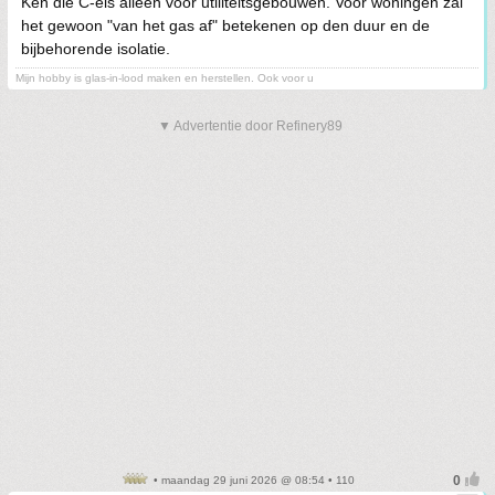
Ken die C-eis alleen voor utiliteitsgebouwen. Voor woningen zal
het gewoon "van het gas af" betekenen op den duur en de
bijbehorende isolatie.
Mijn hobby is glas-in-lood maken en herstellen. Ook voor u
▼ Advertentie door Refinery89
• maandag 29 juni 2026 @ 08:54 • 110