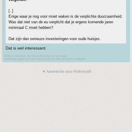
[..]
Enige waar je nog voor moet waken is de verplichte duurzaamheid.
Was dat niet van de eu verplicht dat je ergens komende jaren
minimaal C moet hebben?
Dat zijn dan serieuze investeringen voor oude huisjes.
Dat is wel interessant.
Solly is retrench, hy hoort dit gister by sy baas
Vanaand gaan hy hom dronk suip en dan sy breins uitblaas
▼ Advertentie door Refinery89