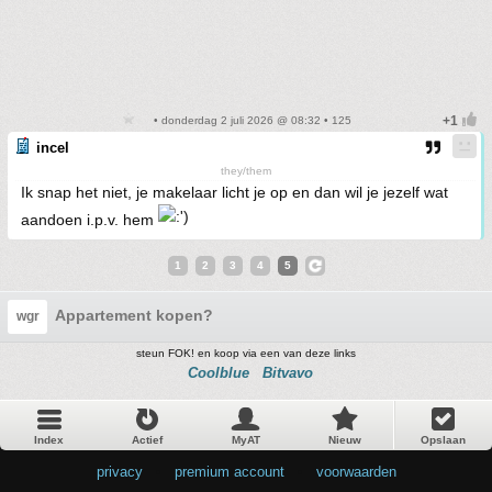
• donderdag 2 juli 2026 @ 08:32 • 125
incel
they/them
Ik snap het niet, je makelaar licht je op en dan wil je jezelf wat
aandoen i.p.v. hem
1
2
3
4
5
Appartement kopen?
wgr
steun FOK! en koop via een van deze links
Coolblue
Bitvavo
Index
Actief
MyAT
Nieuw
Opslaan
privacy
•
premium account
•
voorwaarden