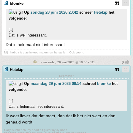
blomke
Op
zondag 28 juni 2026 23:42
schreef
Hetekip
het
volgende:
[..]
Dat is wel interessant.
Dat is helemaal niet interessant.
Mijn hobby is glas-in-lood maken en herstellen. Ook voor u
• maandag 29 juni 2026 @ 10:06 • 111
Hetekip
Depressief
Op
maandag 29 juni 2026 08:54
schreef
blomke
het
volgende:
[..]
Dat is helemaal niet interessant.
Ik weet liever dat dat moet, dan dat ik het niet weet en dan
genaaid wordt.
Solly is retrench, hy hoort dit gister by sy baas
Vanaand gaan hy hom dronk suip en dan sy breins uitblaas