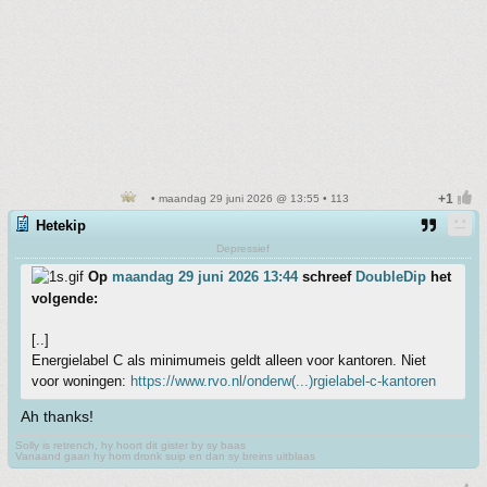
• maandag 29 juni 2026 @ 13:55 • 113
Hetekip
Depressief
Op
maandag 29 juni 2026 13:44
schreef
DoubleDip
het
volgende:
[..]
Energielabel C als minimumeis geldt alleen voor kantoren. Niet
voor woningen:
https://www.rvo.nl/onderw(...)rgielabel-c-kantoren
Ah thanks!
Solly is retrench, hy hoort dit gister by sy baas
Vanaand gaan hy hom dronk suip en dan sy breins uitblaas