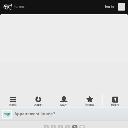
forum
log in
Index
Actief
MyAT
Nieuw
Reply
Appartement kopen?
wgr
1
2
3
4
5