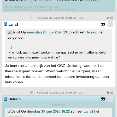
Solly is retrench, hy hoort dit gister by sy baas
Vanaand gaan hy hom dronk suip en dan sy breins uitblaas
• dinsdag 30 juni 2026 @ 18:22 • 120
Laila1
Op
maandag 29 juni 2026 19:15
schreef
Hetekip
het
volgende:
[..]
Ik wil ook aan mezelf werken maar ggz zegt je bent uitbehandeld
we kunnen niks meer, dus wat nu?
Je bent niet afhankelijk van het GGZ. Je kan gewoon zelf een
therapeut gaan zoeken. Wordt wellicht niet vergoed, maar
misschien is dat op dit moment een betere investering dan een
huis kopen.
• dinsdag 30 juni 2026 @ 19:09 • 121
Hetekip
Depressief
Op
dinsdag 30 juni 2026 18:22
schreef
Laila1
het
volgende: