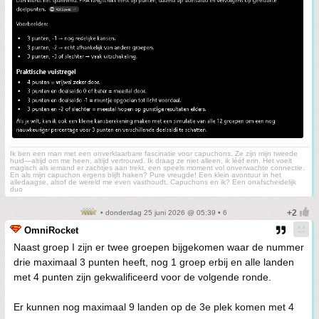
Ik ben een man met een onverklaarbare fascinatie voor capuchons. Ze zijn mijn tweede
huid—altijd om me heen, altijd vertrouwd. Ik draag ze niet alleen, ik lééf erin. Het voelt
magisch als iemand er zachtjes aan trekt, een speels moment vol onverwachte connectie.
En als mijn capuchon ergens blijft haken? Pure vreugde! Een klein avontuur in het
alledaagse, alsof de wereld me even vasthoudt. Capuchons en ik? Een onafscheidelijk
duo
• donderdag 25 juni 2026 @ 05:39 • 6
OmniRocket
Naast groep I zijn er twee groepen bijgekomen waar de nummer
drie maximaal 3 punten heeft, nog 1 groep erbij en alle landen
met 4 punten zijn gekwalificeerd voor de volgende ronde.
Er kunnen nog maximaal 9 landen op de 3e plek komen met 4