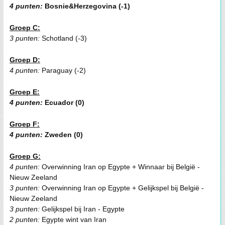
4 punten:
Bosnie&Herzegovina (-1)
Groep C:
3 punten:
Schotland (-3)
Groep D:
4 punten:
Paraguay (-2)
Groep E:
4 punten:
Ecuador (0)
Groep F:
4 punten:
Zweden (0)
Groep G:
4 punten:
Overwinning Iran op Egypte + Winnaar bij België -
Nieuw Zeeland
3 punten:
Overwinning Iran op Egypte + Gelijkspel bij België -
Nieuw Zeeland
3 punten:
Gelijkspel bij Iran - Egypte
2 punten:
Egypte wint van Iran