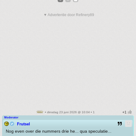
▼ Advertentie door Refinery89
• dinsdag 23 juni 2026 @ 10:04 • 1
Moderator
Frutsel
Nog even over die nummers drie he... qua speculatie...