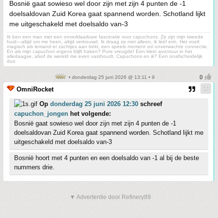
Bosnië gaat sowieso wel door zijn met zijn 4 punten de -1
doelsaldovan Zuid Korea gaat spannend worden. Schotland lijkt
me uitgeschakeld met doelsaldo van-3
Ik ben een man met een onverklaarbare fascinatie voor capuchons. Ze zijn mijn tweede
huid—altijd om me heen, altijd vertrouwd. Ik draag ze niet alleen, ik lééf erin. Het voelt
magisch als iemand er zachtjes aan trekt, een speels moment vol onverwachte connectie.
En als mijn capuchon ergens blijft haken? Pure vreugde! Een klein avontuur in het
alledaagse, alsof de wereld me even vasthoudt. Capuchons en ik? Een onafscheidelijk
duo
• donderdag 25 juni 2026 @ 13:11 • 9
OmniRocket
Op
donderdag 25 juni 2026 12:30
schreef
capuchon_jongen
het volgende:
Bosnië gaat sowieso wel door zijn met zijn 4 punten de -1
doelsaldovan Zuid Korea gaat spannend worden. Schotland lijkt me
uitgeschakeld met doelsaldo van-3
Bosnië hoort met 4 punten en een doelsaldo van -1 al bij de beste
nummers drie.
▼ Advertentie door Refinery89