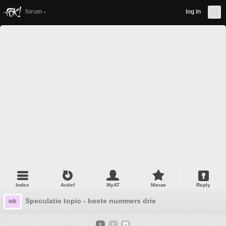
forum
log in
Index
Actief
MyAT
Nieuw
Reply
Speculatie topic - beste nummers drie
wk
1
2