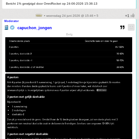
Bericht 1% gewijzigd door OmniRocket op 24-06-2026 15:36:13
• woensdag 24 juni 2026 @ 15:46 • 5
Moderator
capuchon_jongen
Belg