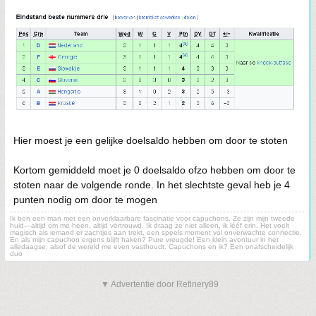
Hier moest je een gelijke doelsaldo hebben om door te stoten
Kortom gemiddeld moet je 0 doelsaldo ofzo hebben om door te
stoten naar de volgende ronde. In het slechtste geval heb je 4
punten nodig om door te mogen
Ik ben een man met een onverklaarbare fascinatie voor capuchons. Ze zijn mijn tweede
huid—altijd om me heen, altijd vertrouwd. Ik draag ze niet alleen, ik lééf erin. Het voelt
magisch als iemand er zachtjes aan trekt, een speels moment vol onverwachte connectie.
En als mijn capuchon ergens blijft haken? Pure vreugde! Een klein avontuur in het
alledaagse, alsof de wereld me even vasthoudt. Capuchons en ik? Een onafscheidelijk
duo
▼ Advertentie door Refinery89