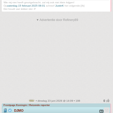
Wie mij niet heeft grootgebracht, zal mij ook niet klein krijgen!
Op
zaterdag 15 februari 2025 08:01
schreef
JustinK
het volgende:[/b]
Dot houdt van lekker vlot :P
▼ Advertentie door Refinery89
• dinsdag 23 juni 2026 @ 14:09 • 198
Frontpage Koningin / Reizende reporter
DJMO