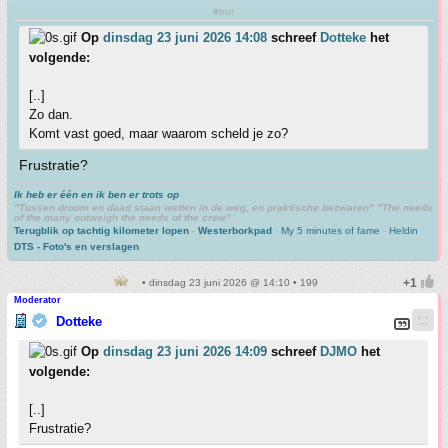
#trut
Op
dinsdag 23 juni 2026 14:08
schreef
Dotteke
het
volgende:
[..]
Zo dan.
Komt vast goed, maar waarom scheld je zo?
Frustratie?
Ik heb er één en ik ben er trots op
"Tussen droom en daad staan wetten in de weg, en praktische bezwaren" "The needs
of the many outweigh the needs of the crew"
Terugblik op tachtig kilometer lopen
-
Westerborkpad
-
My 5 minutes of fame
-
Heldin
DTS - Foto's en verslagen
• dinsdag 23 juni 2026 @ 14:10 • 199
Moderator
Dotteke
Op
dinsdag 23 juni 2026 14:09
schreef
DJMO
het
volgende:
[..]
Frustratie?