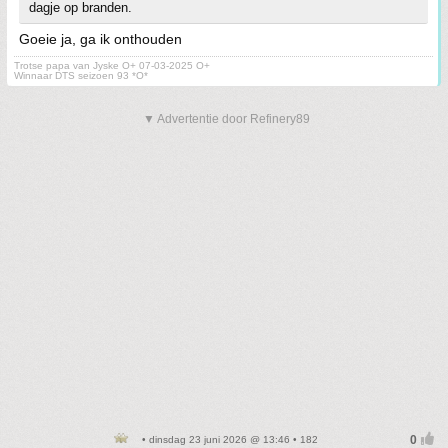
dagje op branden.
Goeie ja, ga ik onthouden
Trotse papa van Jyske O+ 07-03-2025 O+
Winnaar DTS seizoen 93 *O*
▼ Advertentie door Refinery89
• dinsdag 23 juni 2026 @ 13:46 • 182