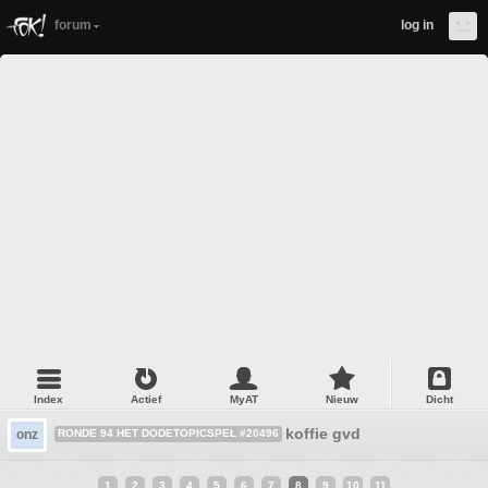
forum
log in
Index
Actief
MyAT
Nieuw
Dicht
koffie gvd
onz
RONDE 94 HET DODETOPICSPEL #20496
1
2
3
4
5
6
7
8
9
10
11