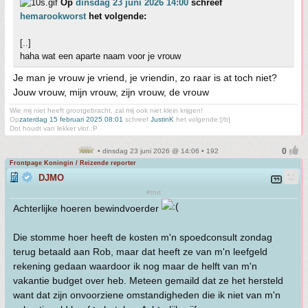
Op
dinsdag 23 juni 2026 14:00
schreef
hemarookworst
het volgende:
[..]
haha wat een aparte naam voor je vrouw
Je man je vrouw je vriend, je vriendin, zo raar is at toch niet?
Jouw vrouw, mijn vrouw, zijn vrouw, de vrouw
Wie mij niet heeft grootgebracht, zal mij ook niet klein krijgen!
Op
zaterdag 15 februari 2025 08:01
schreef
JustinK
het volgende:[/b]
Dot houdt van lekker vlot :P
• dinsdag 23 juni 2026 @ 14:06 • 192
Frontpage Koningin / Reizende reporter
DJMO
#trut
Achterlijke hoeren bewindvoerder
Die stomme hoer heeft de kosten m'n spoedconsult zondag
terug betaald aan Rob, maar dat heeft ze van m'n leefgeld
rekening gedaan waardoor ik nog maar de helft van m'n
vakantie budget over heb. Meteen gemaild dat ze het hersteld
want dat zijn onvoorziene omstandigheden die ik niet van m'n