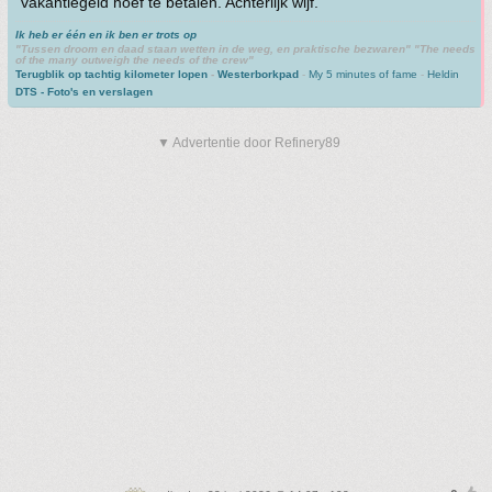
vakantiegeld hoef te betalen. Achterlijk wijf.
Ik heb er één en ik ben er trots op
"Tussen droom en daad staan wetten in de weg, en praktische bezwaren" "The needs
of the many outweigh the needs of the crew"
Terugblik op tachtig kilometer lopen
-
Westerborkpad
-
My 5 minutes of fame
-
Heldin
DTS - Foto's en verslagen
▼ Advertentie door Refinery89