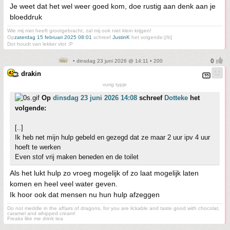
Je weet dat het wel weer goed kom, doe rustig aan denk aan je
bloeddruk
Wie mij niet heeft grootgebracht, zal mij ook niet klein krijgen!
Op
zaterdag 15 februari 2025 08:01
schreef
JustinK
het volgende:[/b]
Dot houdt van lekker vlot :P
• dinsdag 23 juni 2026 @ 14:11 • 200
drakin
vurig typje
Op
dinsdag 23 juni 2026 14:08
schreef
Dotteke
het
volgende:
[..]
Ik heb net mijn hulp gebeld en gezegd dat ze maar 2 uur ipv 4 uur
hoeft te werken
Even stof vrij maken beneden en de toilet
Als het lukt hulp zo vroeg mogelijk of zo laat mogelijk laten
komen en heel veel water geven.
Ik hoor ook dat mensen nu hun hulp afzeggen
Do not meddle in the affairs of dragons, for you are lickable and taste good with chocolat,
caramel and whipped cream!
Freaks like me drink tea