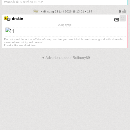
Winnaar DTS seizoen 93 *O*
• dinsdag 23 juni 2026 @ 13:51 • 184
drakin
vurig typje
Do not meddle in the affairs of dragons, for you are lickable and taste good with chocolat,
caramel and whipped cream!
Freaks like me drink tea
▼ Advertentie door Refinery89