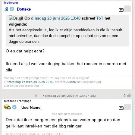
Moderator
Dotteke
Op
dinsdag 23 juni 2026 13:40
schreef
ToT
het
volgende:
Als het aangekoekt is, leg ik er altijd handdoeken in die ik inspuit
met ontvetter, dan doe ik de koepel er op en laat de zon er een
dagje op branden.
O en dat helpt echt?
Ik deed altijd wel voor ik ging bakken het rooster in smeren met
olie
Wie mij niet heeft grootgebracht, zal mij ook niet klein krijgen!
Op
zaterdag 15 februari 2025 08:01
schreef
JustinK
het volgende:[/b]
Dot houdt van lekker vlot :P
• dinsdag 23 juni 2026 @ 13:49 • 183
Redactie Frontpage
_UserName_
Nog niet geregistreerd.
Denk dat ik er morgen een plens koud water op gooi en dan
gelijk laat intrekken met die bbq reiniger
Trotse papa van Jyske O+ 07-03-2025 O+