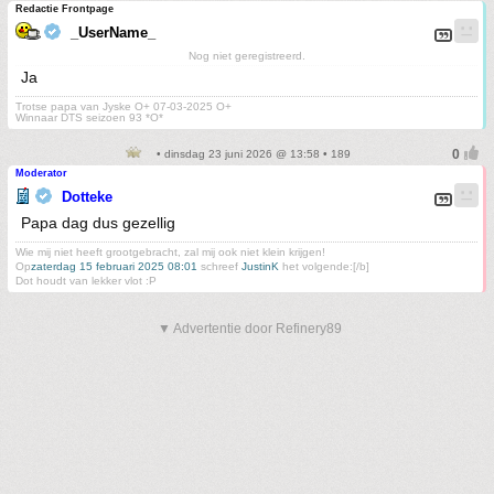
Redactie Frontpage
_UserName_
Nog niet geregistreerd.
Ja
Trotse papa van Jyske O+ 07-03-2025 O+
Winnaar DTS seizoen 93 *O*
• dinsdag 23 juni 2026 @ 13:58 • 189
Moderator
Dotteke
Papa dag dus gezellig
Wie mij niet heeft grootgebracht, zal mij ook niet klein krijgen!
Op
zaterdag 15 februari 2025 08:01
schreef
JustinK
het volgende:[/b]
Dot houdt van lekker vlot :P
▼ Advertentie door Refinery89