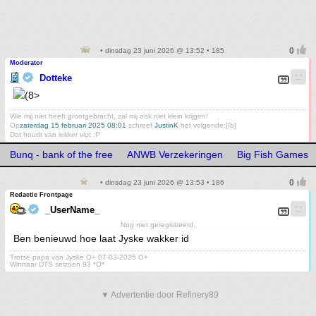
• dinsdag 23 juni 2026 @ 13:52 • 185
Moderator
Dotteke
Wie mij niet heeft grootgebracht, zal mij ook niet klein krijgen!
Op
zaterdag 15 februari 2025 08:01
schreef
JustinK
het volgende:[/b]
Dot houdt van lekker vlot :P
Bunq - bank of the free
ANWB Verzekeringen
Big Fish Games
• dinsdag 23 juni 2026 @ 13:53 • 186
Redactie Frontpage
_UserName_
Nog niet geregistreerd.
Ben benieuwd hoe laat Jyske wakker id
Trotse papa van Jyske O+ 07-03-2025 O+
Winnaar DTS seizoen 93 *O*
▼ Advertentie door Refinery89