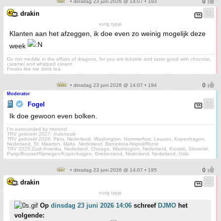
• dinsdag 23 juni 2026 @ 14:07 • 193
drakin
vurig typje
Klanten aan het afzeggen, ik doe even zo weinig mogelijk deze
week
Do not meddle in the affairs of dragons, for you are lickable and taste good with chocolat,
caramel and whipped cream!
Freaks like me drink tea
• dinsdag 23 juni 2026 @ 14:07 • 194
Moderator
Fogel
Ik doe gewoon even bolken.
I'm surrounded by morons!
TRV
geboekt 2027
:
Indonesië
TRV
geboekt 2026
: Peru, Nederland, Washington, Hammerfest, Leuven, Kopenhagen,
Nederland, St. Maarten,
Malta, Nederland, Barcelona-Napoli/Rome
TRV 2025:Zuid-Amerika, Nederland, Chicago, Washington, Nederland, Kroatië, Slovenië,
Parijs/Brussel/Nijmegen/Kopenhagen, Griekenland, Nederland, Nederland, Oslo
• dinsdag 23 juni 2026 @ 14:07 • 195
drakin
vurig typje
Op
dinsdag 23 juni 2026 14:06
schreef
DJMO
het
volgende: