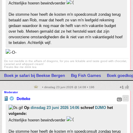
Achterlijke hoeren bewindvoerder
Die stomme hoer heeft de kosten m'n spoedconsult zondag terug
betaald aan Rob, maar dat heeft ze van m'n leefgeld rekening
gedaan waardoor ik nog maar de helft van m'n vakantie budget
over heb. Meteen gemaild dat ze het hersteld want dat zijn
onvoorziene omstandigheden die ik niet van m'n vakantiegeld hoef
te betalen. Achterlijk wijf.
Do not meddle in the affairs of dragons, for you are lickable and taste good with chocolat,
caramel and whipped cream!
Freaks like me drink tea
Boek je safari bij Beekse Bergen
Big Fish Games
Boek goedkop
• dinsdag 23 juni 2026 @ 14:08 • 196
Moderator
Dotteke
Op
dinsdag 23 juni 2026 14:06
schreef
DJMO
het
volgende:
Achterlijke hoeren bewindvoerder
Die stomme hoer heeft de kosten m'n spoedconsult zondag terug