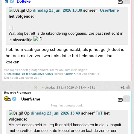
Dotteke
Op
dinsdag 23 juni 2026 13:38
schreef
_UserName_
het volgende:
[..]
Wat bbq betreft is de uitzondering doorgaans. Die past niet echt in
je afwasteiltje
Heb hem vaak genoeg schoongemaakt, als je het gelijk doet is
het ook niet zo veel werk als dat je het helemaal vast laat
koeken
Wie mij niet heeft grootgebracht, zal mij ook niet klein krijgen!
Op
zaterdag 15 februari 2025 08:01
schreef
JustinK
het volgende:[/b]
Dot houdt van lekker vlot :P
• dinsdag 23 juni 2026 @ 13:44 • 181
Redactie Frontpage
_UserName_
Nog niet geregistreerd.
Op
dinsdag 23 juni 2026 13:40
schreef
ToT
het
volgende:
Als het aangekoekt is, leg ik er altijd handdoeken in die ik inspuit
met ontvetter, dan doe ik de koepel er op en laat de zon er een