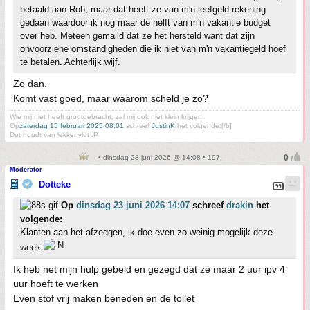
betaald aan Rob, maar dat heeft ze van m'n leefgeld rekening
gedaan waardoor ik nog maar de helft van m'n vakantie budget
over heb. Meteen gemaild dat ze het hersteld want dat zijn
onvoorziene omstandigheden die ik niet van m'n vakantiegeld hoef
te betalen. Achterlijk wijf.
Zo dan.
Komt vast goed, maar waarom scheld je zo?
Wie mij niet heeft grootgebracht, zal mij ook niet klein krijgen!
Op
zaterdag 15 februari 2025 08:01
schreef
JustinK
het volgende:[/b]
Dot houdt van lekker vlot :P
• dinsdag 23 juni 2026 @ 14:08 • 197
Moderator
Dotteke
Op
dinsdag 23 juni 2026 14:07
schreef
drakin
het
volgende:
Klanten aan het afzeggen, ik doe even zo weinig mogelijk deze
week
Ik heb net mijn hulp gebeld en gezegd dat ze maar 2 uur ipv 4
uur hoeft te werken
Even stof vrij maken beneden en de toilet