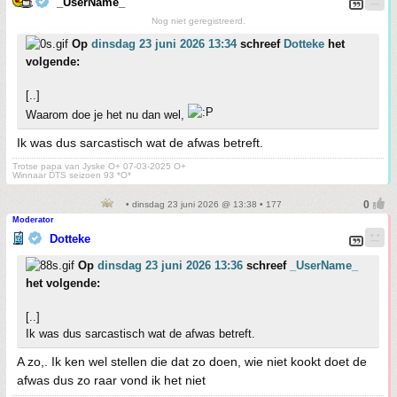
_UserName_
Nog niet geregistreerd.
Op
dinsdag 23 juni 2026 13:34
schreef
Dotteke
het
volgende:
[..]
Waarom doe je het nu dan wel,
Ik was dus sarcastisch wat de afwas betreft.
Trotse papa van Jyske O+ 07-03-2025 O+
Winnaar DTS seizoen 93 *O*
• dinsdag 23 juni 2026 @ 13:38 • 177
Moderator
Dotteke
Op
dinsdag 23 juni 2026 13:36
schreef
_UserName_
het volgende:
[..]
Ik was dus sarcastisch wat de afwas betreft.
A zo,. Ik ken wel stellen die dat zo doen, wie niet kookt doet de
afwas dus zo raar vond ik het niet