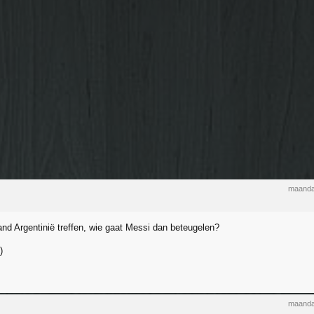
maanda
nd Argentinië treffen, wie gaat Messi dan beteugelen?
maanda