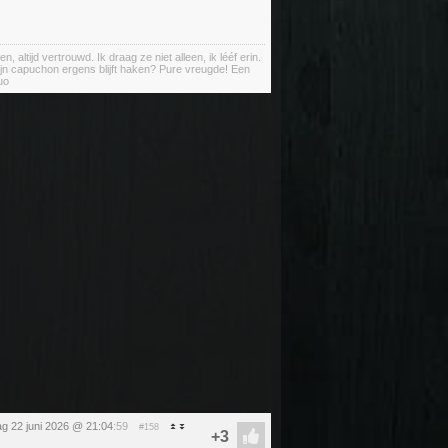
ltijd vertrouwd. Ik draag ze niet alleen, ik lééf erin.
ijn capuchon ergens blijft haken? Pure vreugde! Een
uo
g 22 juni 2026 @ 21:04
:59
#158