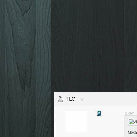
TLC
quote:
Mocht