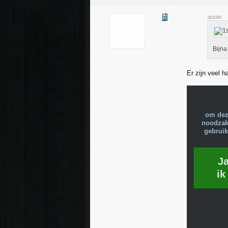
quote:
Bijna
Er zijn veel 
om dez
noodzake
gebruik
J
ik