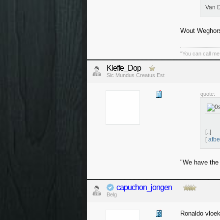
Van 
Wout Weghor
"You can call me
Kleffe_Dop
Sic Mundus Creatus Est
quote:
[..]
[
afbe
"We have the 
capuchon_jongen
Belg
Ronaldo vloek