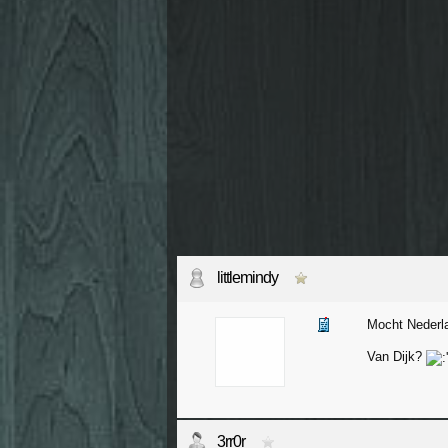
littlemindy
Mocht Nederla
Van Dijk?
3rr0r