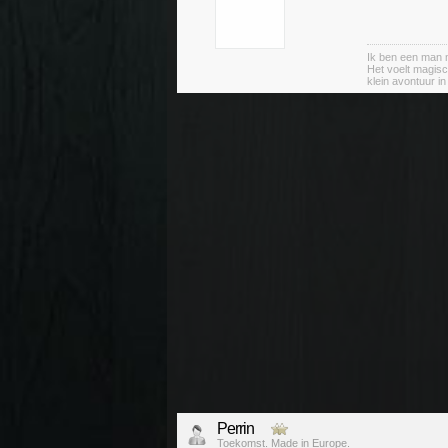
Ik ben een man m
Het voelt magisc
klein avontuur i
Perrin
Toekomst. Made in Europe.