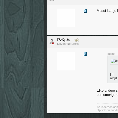
Messi laat je 
PzKpfw
Devon 'No Limits'
quote:
[..]
altij
Elke andere s
een smerige e
Als iedereen aan
Op fietsen zond