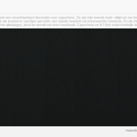
et een onverklaarbare fascinatie voor capuchons. Ze zijn mijn tweede huid—altijd om me heen, a
h als iemand er zachtjes aan trekt, een speels moment vol onverwachte connectie. En als m
n het alledaagse, alsof de wereld me even vasthoudt. Capuchons en ik? Een onafscheidelijk d
maanda