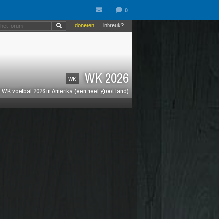
doneren
inbreuk?
WK 2026
WK
 WK voetbal 2026 in Amerika (een heel groot land)