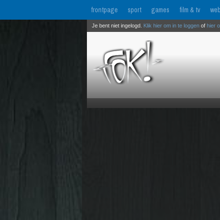
frontpage
sport
games
film & tv
web
Je bent niet ingelogd.
Klik hier om in te loggen
of
hier 