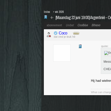
Index
»
wk 2026
[Maandag 22 juni 19:00] Argentinië - O
abonnement
Unibet
Coolblue
Bitvavo
Coco
dat vind je leuk hè
quote:
Messi
CHE
Hij had wielr
What can change