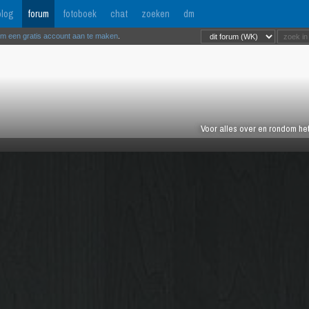
log
forum
fotoboek
chat
zoeken
dm
om een gratis account aan te maken
.
Voor alles over en rondom het