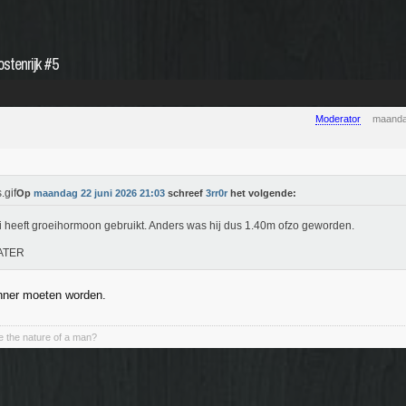
ostenrijk #5
Moderator
maanda
Op
maandag 22 juni 2026 21:03
schreef
3rr0r
het volgende:
 heeft groeihormoon gebruikt. Anders was hij dus 1.40m ofzo geworden.
ATER
enner moeten worden.
 the nature of a man?