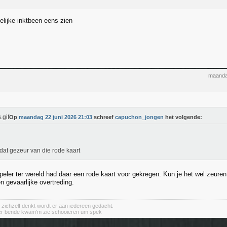
lelijke inktbeen eens zien
maanda
Op
maandag 22 juni 2026 21:03
schreef
capuchon_jongen
het volgende:
d dat gezeur van die rode kaart
peler ter wereld had daar een rode kaart voor gekregen. Kun je het wel zeu
n gevaarlijke overtreding.
 zichzelf denkt wordt er aan iedereen gedacht.
er bende kwam'm zie schooieren um spek