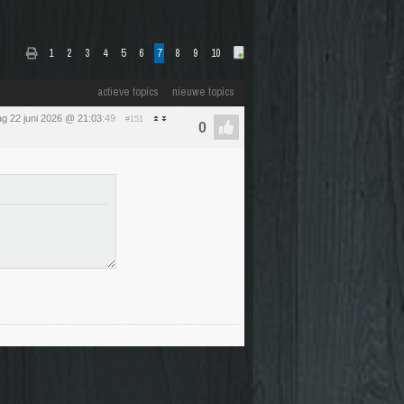
1
2
3
4
5
6
7
8
9
10
actieve topics
nieuwe topics
g 22 juni 2026 @ 21:03
:49
#151