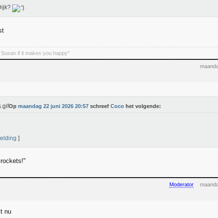
Dijk?
st
 Susan if it makes you happy"
maanda
Op
maandag 22 juni 2026 20:57
schreef
Coco
het volgende:
elding
]
rockets!"
Moderator
maanda
t nu