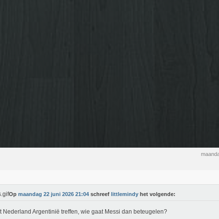
maanda
Op
maandag 22 juni 2026 21:04
schreef
littlemindy
het volgende:
 Nederland Argentinië treffen, wie gaat Messi dan beteugelen?