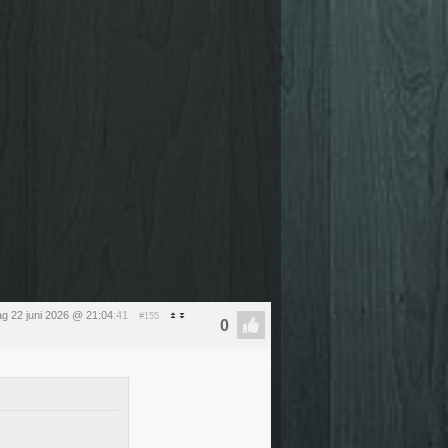
g 22 juni 2026 @ 21:04
:41
#155