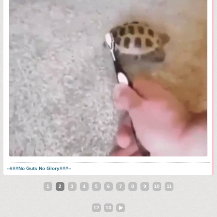
--###No Guts No Glory###--
1
2
3
4
5
6
7
8
9
10
11
12
13