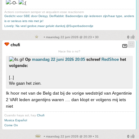
Actioni contrariam semper et æqualem esse reactionem
Gedicht voor SBE door Deisyy
,
DerRabbit: Badeendjes zijn iedereen zijn/haar type, anders
is er serieus iets mis met je!
Lovely: Na veel gedoe,maar gelukt dankzij @Superbadeendje
• maandag 22 juni 2026 @ 20:23 • 30
chufi
Hace frio o no?
Op
maandag 22 juni 2026 20:05
schreef
RedShoe
het
volgende:
[..]
We gaan het zien.
Ik hoor net van de Belg dat bij de vorige wedstrijd van Argentinie
2 VAR leden argentijns waren .... dan klopt er volgens mij iets
niet
Cuando haya sol, hay
Chufi
Musica Español
Come On
• maandag 22 juni 2026 @ 20:39 • 31