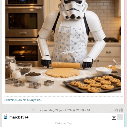
--###No Guts No Glory###--
• maandag 22 juni 2026 @ 21:59 • 44
marcb1974
Dakshin Ray