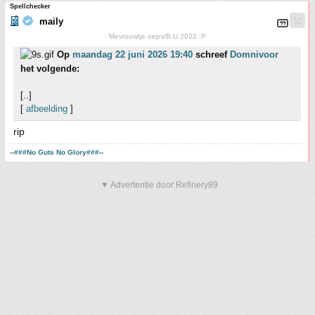
Spellchecker
maily
Mevrouwtje oeps/B.U.2022 :P
Op
maandag 22 juni 2026 19:40
schreef
Domnivoor
het volgende:
[..]
[
afbeelding
]
rip
--###No Guts No Glory###--
▼ Advertentie door Refinery89