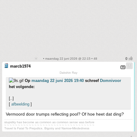
• maandag 22 juni 2026 @ 22:15 • 48
marcb1974
Dakshin Ray
Op
maandag 22 juni 2026 19:40
schreef
Domnivoor
het volgende:
[..]
[
afbeelding
]
Vermoord door trumps reflecting pool? Of hoe heet dat ding?
stupidity has become as common as common sense was before
~ ~ ~ ~ ~ ~ ~ ~ ~ ~ ~ ~ ~ ~ ~ ~ ~ ~ ~ ~ ~ ~ ~ ~ ~ ~ ~ ~ ~ ~ ~ ~ ~
Travel Is Fatal To Prejudice, Bigotry and Narrow-Mindedness