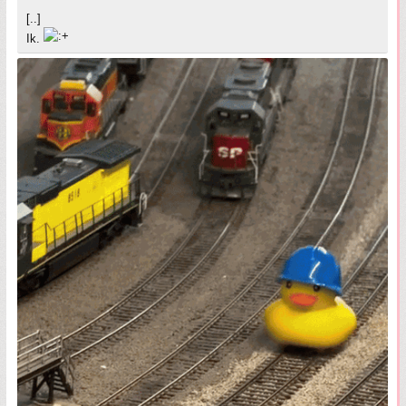
[..]
Ik.