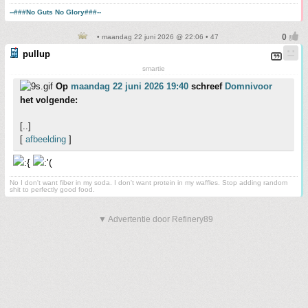
--###No Guts No Glory###--
• maandag 22 juni 2026 @ 22:06 • 47
pullup
smartie
Op
maandag 22 juni 2026 19:40
schreef
Domnivoor
het volgende:
[..]
[
afbeelding
]
No I don't want fiber in my soda. I don't want protein in my waffles. Stop adding random
shit to perfectly good food.
▼ Advertentie door Refinery89