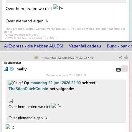
Over hem praten we niet
Over niemand eigenlijk.
"They are rage. Brutal, without mercy. But you.... You will be worse. Rip and tear, until it is
done!"
"Omae wa mou shindeiru."
"All we know is... he's called The Stig!"
AliExpress - die hebben ALLES!
Vattenfall cadeau
Bunq - bank o
• maandag 22 juni 2026 @ 22:02 • 46
Spellchecker
maily
Mevrouwtje oeps/B.U.2022 :P
Op
maandag 22 juni 2026 22:00
schreef
TheStigsDutchCousin
het volgende:
[..]
Over hem praten we niet
Over niemand eigenlijk.