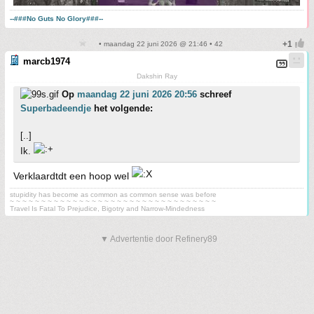
--###No Guts No Glory###--
• maandag 22 juni 2026 @ 21:46 • 42
marcb1974
Dakshin Ray
Op
maandag 22 juni 2026 20:56
schreef
Superbadeendje
het volgende:
[..]
Ik.
Verklaardtdt een hoop wel
stupidity has become as common as common sense was before
~ ~ ~ ~ ~ ~ ~ ~ ~ ~ ~ ~ ~ ~ ~ ~ ~ ~ ~ ~ ~ ~ ~ ~ ~ ~ ~ ~ ~ ~ ~ ~ ~
Travel Is Fatal To Prejudice, Bigotry and Narrow-Mindedness
▼ Advertentie door Refinery89