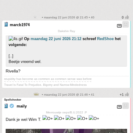
• maandag 22 juni 2026 @ 21:45 • 40
marcb1974
Dakshin Ray
Op
maandag 22 juni 2026 21:12
schreef
RedShoe
het
volgende:
[..]
Beetje vreemd wel.
Rivella?
stupidity has become as common as common sense was before
~ ~ ~ ~ ~ ~ ~ ~ ~ ~ ~ ~ ~ ~ ~ ~ ~ ~ ~ ~ ~ ~ ~ ~ ~ ~ ~ ~ ~ ~ ~ ~ ~
Travel Is Fatal To Prejudice, Bigotry and Narrow-Mindedness
• maandag 22 juni 2026 @ 21:46 • 41
Spellchecker
maily
Mevrouwtje oeps/B.U.2022 :P
Dank je wel Wim T.