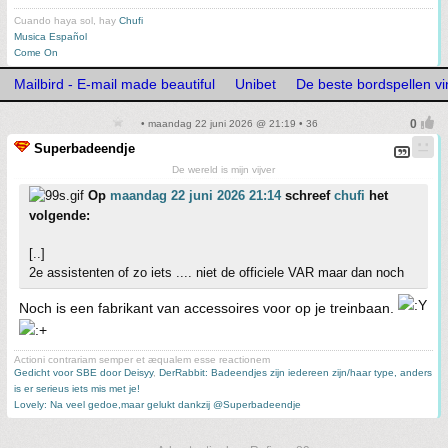
Cuando haya sol, hay
Chufi
Musica Español
Come On
Mailbird - E-mail made beautiful
Unibet
De beste bordspellen vi
• maandag 22 juni 2026 @ 21:19 • 36
Superbadeendje
De wereld is mijn vijver
Op
maandag 22 juni 2026 21:14
schreef
chufi
het
volgende:
[..]
2e assistenten of zo iets .... niet de officiele VAR maar dan noch
Noch is een fabrikant van accessoires voor op je treinbaan.
Actioni contrariam semper et æqualem esse reactionem
Gedicht voor SBE door Deisyy
,
DerRabbit: Badeendjes zijn iedereen zijn/haar type, anders
is er serieus iets mis met je!
Lovely: Na veel gedoe,maar gelukt dankzij @Superbadeendje