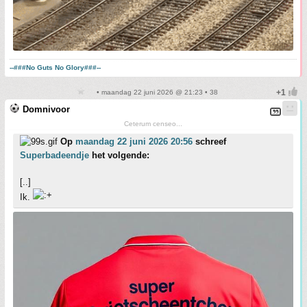
--###No Guts No Glory###--
• maandag 22 juni 2026 @ 21:23 • 38
Domnivoor
Ceterum censeo...
Op
maandag 22 juni 2026 20:56
schreef
Superbadeendje
het volgende:
[..]
Ik.