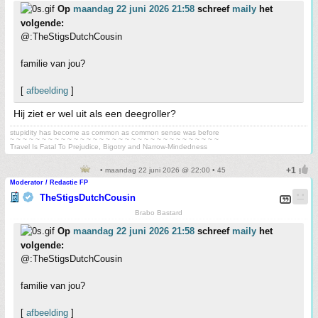
Op
maandag 22 juni 2026 21:58
schreef
maily
het
volgende:
@:TheStigsDutchCousin
familie van jou?
[
afbeelding
]
Hij ziet er wel uit als een deegroller?
stupidity has become as common as common sense was before
~ ~ ~ ~ ~ ~ ~ ~ ~ ~ ~ ~ ~ ~ ~ ~ ~ ~ ~ ~ ~ ~ ~ ~ ~ ~ ~ ~ ~ ~ ~ ~ ~
Travel Is Fatal To Prejudice, Bigotry and Narrow-Mindedness
• maandag 22 juni 2026 @ 22:00 • 45
Moderator / Redactie FP
TheStigsDutchCousin
Brabo Bastard
Op
maandag 22 juni 2026 21:58
schreef
maily
het
volgende:
@:TheStigsDutchCousin
familie van jou?
[
afbeelding
]