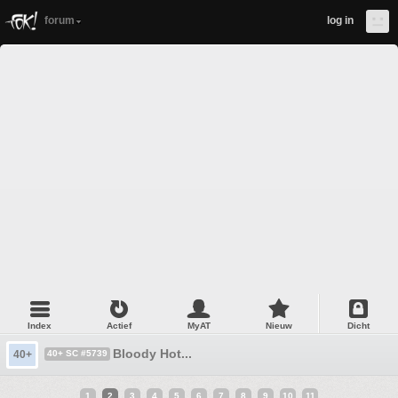
forum
log in
Index
Actief
MyAT
Nieuw
Dicht
Bloody Hot...
40+
40+ SC #5739
1
2
3
4
5
6
7
8
9
10
11