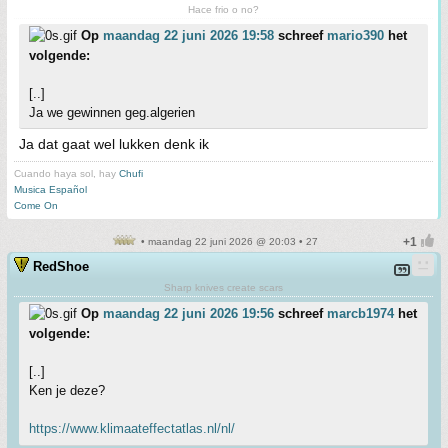
Hace frio o no?
Op
maandag 22 juni 2026 19:58
schreef
mario390
het
volgende:
[..]
Ja we gewinnen geg.algerien
Ja dat gaat wel lukken denk ik
Cuando haya sol, hay
Chufi
Musica Español
Come On
• maandag 22 juni 2026 @ 20:03 • 27
RedShoe
Sharp knives create scars
Op
maandag 22 juni 2026 19:56
schreef
marcb1974
het
volgende:
[..]
Ken je deze?
https://www.klimaateffectatlas.nl/nl/