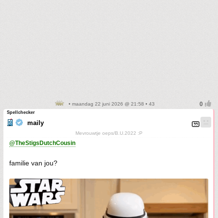
• maandag 22 juni 2026 @ 21:58 • 43
Spellchecker
maily
Mevrouwtje oeps/B.U.2022 :P
@TheStigsDutchCousin
familie van jou?