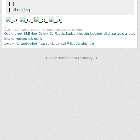
[..]
[
afbeelding
]
Actioni contrariam semper et æqualem esse reactionem
Gedicht voor SBE door Deisyy
,
DerRabbit: Badeendjes zijn iedereen zijn/haar type, anders
is er serieus iets mis met je!
Lovely: Na veel gedoe,maar gelukt dankzij @Superbadeendje
▼ Advertentie door Refinery89