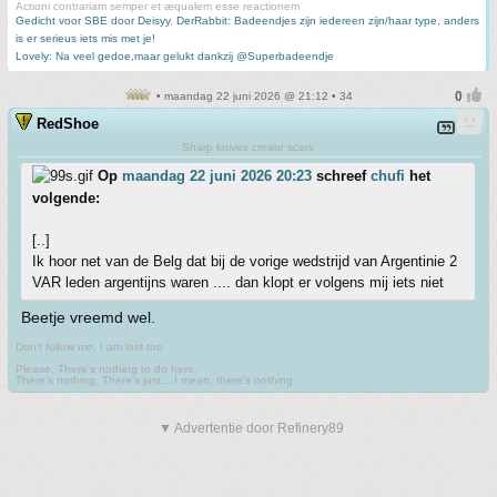
Actioni contrariam semper et æqualem esse reactionem
Gedicht voor SBE door Deisyy
,
DerRabbit: Badeendjes zijn iedereen zijn/haar type, anders
is er serieus iets mis met je!
Lovely: Na veel gedoe,maar gelukt dankzij @Superbadeendje
• maandag 22 juni 2026 @ 21:12 • 34
RedShoe
Sharp knives create scars
Op
maandag 22 juni 2026 20:23
schreef
chufi
het
volgende:
[..]
Ik hoor net van de Belg dat bij de vorige wedstrijd van Argentinie 2
VAR leden argentijns waren .... dan klopt er volgens mij iets niet
Beetje vreemd wel.
Don't follow me. I am lost too
.
Please. There's nothing to do here.
There's nothing. There's just....I mean, there's nothing.
▼ Advertentie door Refinery89