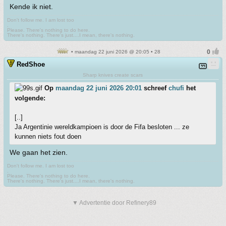
Kende ik niet.
Don't follow me. I am lost too
.
Please. There's nothing to do here.
There's nothing. There's just....I mean, there's nothing.
• maandag 22 juni 2026 @ 20:05 • 28
RedShoe
Sharp knives create scars
Op
maandag 22 juni 2026 20:01
schreef
chufi
het
volgende:
[..]
Ja Argentinie wereldkampioen is door de Fifa besloten ... ze
kunnen niets fout doen
We gaan het zien.
Don't follow me. I am lost too
.
Please. There's nothing to do here.
There's nothing. There's just....I mean, there's nothing.
▼ Advertentie door Refinery89