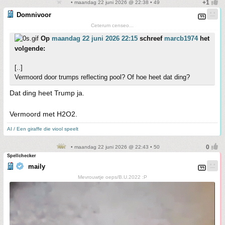
• maandag 22 juni 2026 @ 22:38 • 49
Domnivoor
Ceterum censeo...
Op
maandag 22 juni 2026 22:15
schreef
marcb1974
het
volgende:
[..]
Vermoord door trumps reflecting pool? Of hoe heet dat ding?
Dat ding heet Trump ja.
Vermoord met H2O2.
AI / Een giraffe die viool speelt
• maandag 22 juni 2026 @ 22:43 • 50
Spellchecker
maily
Mevrouwtje oeps/B.U.2022 :P