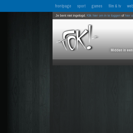
frontpage
sport
games
film & tv
web
Je bent niet ingelogd.
Klik hier om in te loggen
of
hier 
Midden in een 