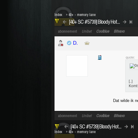
Index
»
40+ - memory lane
[40+ SC #5739] Bloody Hot...
abonnement
Unibet
Coolblue
Bitvavo
D.
quote:
[..]
Komt 
Dat wilde ik 
abonnement
Unibet
Coolblue
Bitvavo
[40+ SC #5739] Bloody Hot...
Index
»
40+ - memory lane