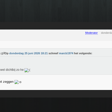
Moderator
donderda
Op
donderdag 25 juni 2026 18:21
schreef
marcb1974
het volgende:
wel dichtbij zo he
net zeggen