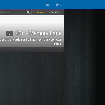
doneren
inbreuk?
40+ - Memory Lane
40+
jt over ouder worden en herinneringen aan vervlogen
tijden.