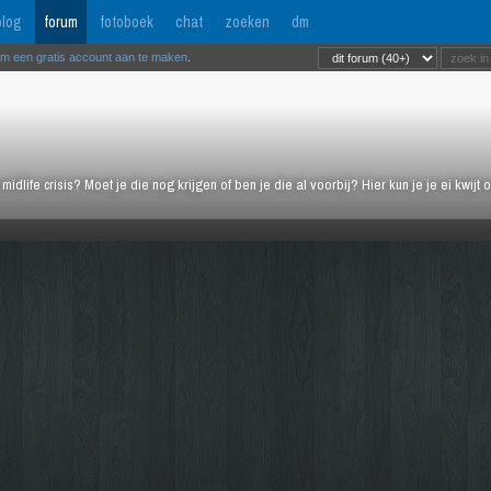
log
forum
fotoboek
chat
zoeken
dm
om een gratis account aan te maken
.
midlife crisis? Moet je die nog krijgen of ben je die al voorbij? Hier kun je je ei kwi