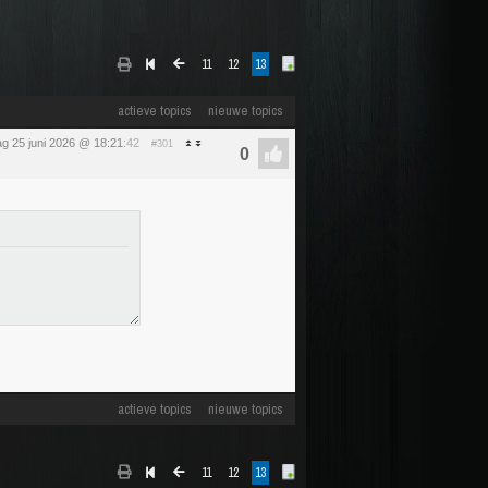
11
12
13
actieve topics
nieuwe topics
g 25 juni 2026 @ 18:21
:42
#301
actieve topics
nieuwe topics
11
12
13