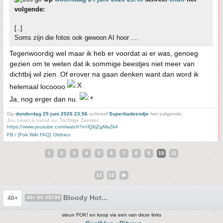
volgende:
[..]
Soms zijn die fotos ook gewoon AI hoor ....
Tegenwoordig wel maar ik heb er voordat ai er was, genoeg
gezien om te weten dat ik sommige beestjes niet meer van
dichtbij wil zien. Of erover na gaan denken want dan word ik
helemaal locoooo
Ja, nog erger dan nu.
Op
donderdag 25 juni 2026 23:56
schreef
Superbadeendje
het volgende:
Jou naam is vanaf nu: Tochtige Zeester.
https://www.youtube.com/watch?v=lQ6jZgMaZk4
FB / [Fok Wiki FAQ] Oldbies
1
2
3
4
5
6
7
8
9
10
11
12
13
Bloody Hot...
40+
40+ SC #5739
steun FOK! en koop via een van deze links