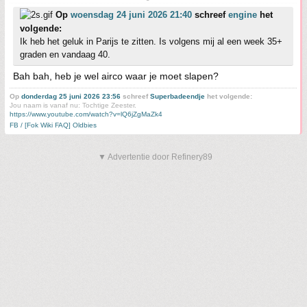
Op
woensdag 24 juni 2026 21:40
schreef
engine
het
volgende:
Ik heb het geluk in Parijs te zitten. Is volgens mij al een week 35+
graden en vandaag 40.
Bah bah, heb je wel airco waar je moet slapen?
Op
donderdag 25 juni 2026 23:56
schreef
Superbadeendje
het volgende:
Jou naam is vanaf nu: Tochtige Zeester.
https://www.youtube.com/watch?v=lQ6jZgMaZk4
FB / [Fok Wiki FAQ] Oldbies
▼ Advertentie door Refinery89