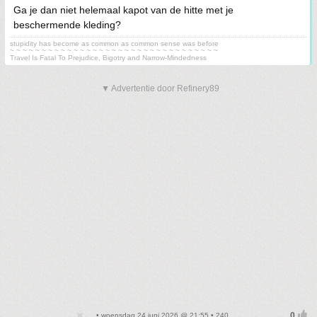
Ga je dan niet helemaal kapot van de hitte met je
beschermende kleding?
stupidity has become as common as common sense was before
~ ~ ~ ~ ~ ~ ~ ~ ~ ~ ~ ~ ~ ~ ~ ~ ~ ~ ~ ~ ~ ~ ~ ~ ~ ~ ~ ~ ~ ~ ~ ~ ~
Travel Is Fatal To Prejudice, Bigotry and Narrow-Mindedness
▼ Advertentie door Refinery89
• woensdag 24 juni 2026 @ 21:55 • 240