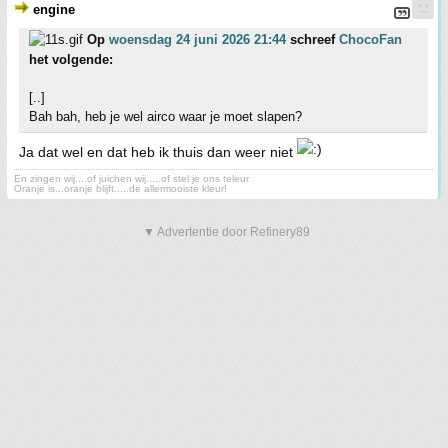
engine
Op
woensdag 24 juni 2026 21:44
schreef
ChocoFan
het volgende:
[..]
Bah bah, heb je wel airco waar je moet slapen?
Ja dat wel en dat heb ik thuis dan weer niet
En zingen wij....of juichen wij.....of stel je ons teleur
Oranje is...oranje blijft.....de allermooiste kleur!
▼ Advertentie door Refinery89