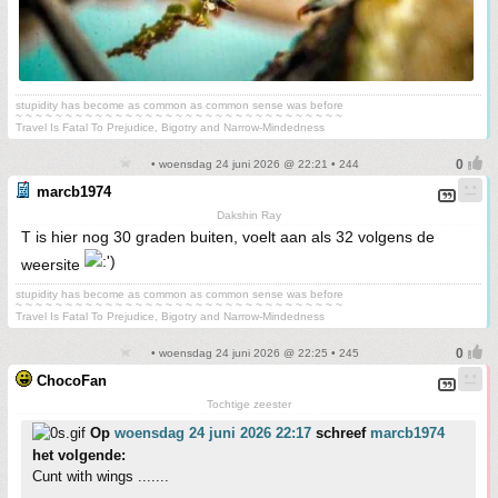
stupidity has become as common as common sense was before
~ ~ ~ ~ ~ ~ ~ ~ ~ ~ ~ ~ ~ ~ ~ ~ ~ ~ ~ ~ ~ ~ ~ ~ ~ ~ ~ ~ ~ ~ ~ ~ ~
Travel Is Fatal To Prejudice, Bigotry and Narrow-Mindedness
• woensdag 24 juni 2026 @ 22:21 • 244
marcb1974
Dakshin Ray
T is hier nog 30 graden buiten, voelt aan als 32 volgens de
weersite
stupidity has become as common as common sense was before
~ ~ ~ ~ ~ ~ ~ ~ ~ ~ ~ ~ ~ ~ ~ ~ ~ ~ ~ ~ ~ ~ ~ ~ ~ ~ ~ ~ ~ ~ ~ ~ ~
Travel Is Fatal To Prejudice, Bigotry and Narrow-Mindedness
• woensdag 24 juni 2026 @ 22:25 • 245
ChocoFan
Tochtige zeester
Op
woensdag 24 juni 2026 22:17
schreef
marcb1974
het volgende:
Cunt with wings .......