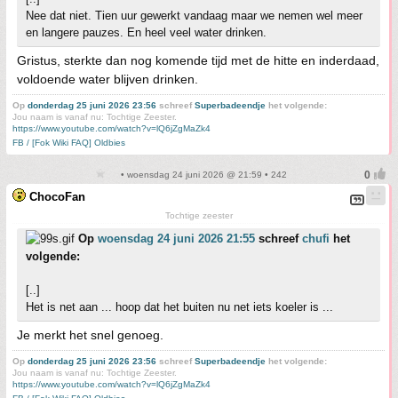
Nee dat niet. Tien uur gewerkt vandaag maar we nemen wel meer
en langere pauzes. En heel veel water drinken.
Gristus, sterkte dan nog komende tijd met de hitte en inderdaad,
voldoende water blijven drinken.
Op
donderdag 25 juni 2026 23:56
schreef
Superbadeendje
het volgende:
Jou naam is vanaf nu: Tochtige Zeester.
https://www.youtube.com/watch?v=lQ6jZgMaZk4
FB / [Fok Wiki FAQ] Oldbies
• woensdag 24 juni 2026 @ 21:59 • 242
ChocoFan
Tochtige zeester
Op
woensdag 24 juni 2026 21:55
schreef
chufi
het
volgende:
[..]
Het is net aan ... hoop dat het buiten nu net iets koeler is ...
Je merkt het snel genoeg.
Op
donderdag 25 juni 2026 23:56
schreef
Superbadeendje
het volgende:
Jou naam is vanaf nu: Tochtige Zeester.
https://www.youtube.com/watch?v=lQ6jZgMaZk4