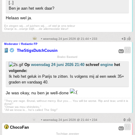
[..]
Ben je aan het werk daar?
Helaas wel ja.
En zingen wij....of juichen wij.....of stel je ons teleur
Oranje is...oranje blijft.....de allermooiste kleur!
• woensdag 24 juni 2026 @ 21:44 • 233
Moderator / Redactie FP
TheStigsDutchCousin
Brabo Bastard
Op
woensdag 24 juni 2026 21:40
schreef
engine
het
volgende:
Ik heb het geluk in Parijs te zitten. Is volgens mij al een week 35+
graden en vandaag 40.
Je was okay, nu ben je well-done
"They are rage. Brutal, without mercy. But you.... You will be worse. Rip and tear, until it is
done!"
"Omae wa mou shindeiru."
"All we know is... he's called The Stig!"
• woensdag 24 juni 2026 @ 21:44 • 234
ChocoFan
Tochtige zeester