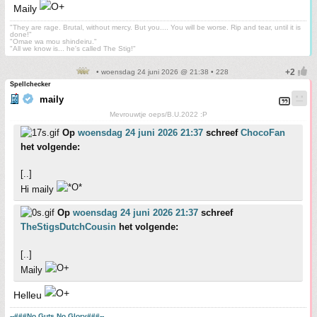
Maily
"They are rage. Brutal, without mercy. But you.... You will be worse. Rip and tear, until it is
done!"
"Omae wa mou shindeiru."
"All we know is... he's called The Stig!"
• woensdag 24 juni 2026 @ 21:38 • 228
Spellchecker
maily
Mevrouwtje oeps/B.U.2022 :P
Op
woensdag 24 juni 2026 21:37
schreef
ChocoFan
het volgende:
[..]
Hi maily
Op
woensdag 24 juni 2026 21:37
schreef
TheStigsDutchCousin
het volgende:
[..]
Maily
Helleu
--###No Guts No Glory###--