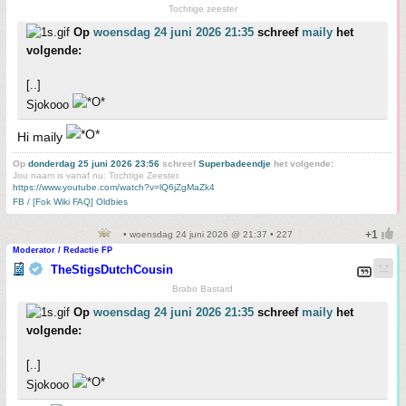
Tochtige zeester
Op
woensdag 24 juni 2026 21:35
schreef
maily
het
volgende:
[..]
Sjokooo
Hi maily
Op
donderdag 25 juni 2026 23:56
schreef
Superbadeendje
het volgende:
Jou naam is vanaf nu: Tochtige Zeester.
https://www.youtube.com/watch?v=lQ6jZgMaZk4
FB / [Fok Wiki FAQ] Oldbies
• woensdag 24 juni 2026 @ 21:37 • 227
Moderator / Redactie FP
TheStigsDutchCousin
Brabo Bastard
Op
woensdag 24 juni 2026 21:35
schreef
maily
het
volgende:
[..]
Sjokooo