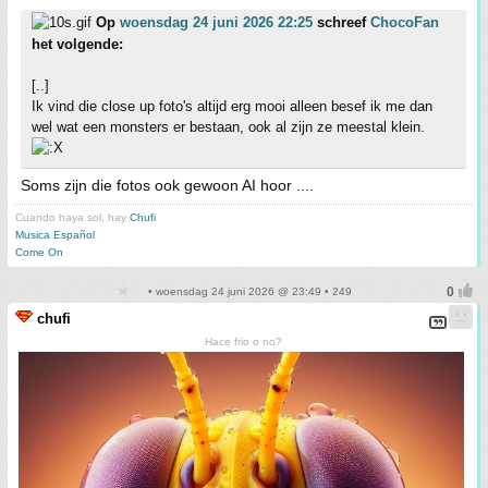
Op
woensdag 24 juni 2026 22:25
schreef
ChocoFan
het volgende:
[..]
Ik vind die close up foto's altijd erg mooi alleen besef ik me dan
wel wat een monsters er bestaan, ook al zijn ze meestal klein.
Soms zijn die fotos ook gewoon AI hoor ....
Cuando haya sol, hay
Chufi
Musica Español
Come On
• woensdag 24 juni 2026 @ 23:49 • 249
chufi
Hace frio o no?