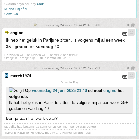
Cuando haya sol, hay
Chufi
Musica Español
Come On
• woensdag 24 juni 2026 @ 21:40 • 230
engine
Ik heb het geluk in Parijs te zitten. Is volgens mij al een week
35+ graden en vandaag 40.
En zingen wij....of juichen wij.....of stel je ons teleur
Oranje is...oranje blijft.....de allermooiste kleur!
• woensdag 24 juni 2026 @ 21:42 • 231
marcb1974
Dakshin Ray
Op
woensdag 24 juni 2026 21:40
schreef
engine
het
volgende:
Ik heb het geluk in Parijs te zitten. Is volgens mij al een week 35+
graden en vandaag 40.
Ben je aan het werk daar?
stupidity has become as common as common sense was before
~ ~ ~ ~ ~ ~ ~ ~ ~ ~ ~ ~ ~ ~ ~ ~ ~ ~ ~ ~ ~ ~ ~ ~ ~ ~ ~ ~ ~ ~ ~ ~ ~
Travel Is Fatal To Prejudice, Bigotry and Narrow-Mindedness