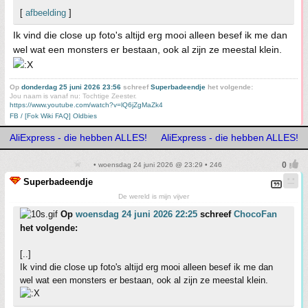
[
afbeelding
]
Ik vind die close up foto's altijd erg mooi alleen besef ik me dan
wel wat een monsters er bestaan, ook al zijn ze meestal klein.
Op
donderdag 25 juni 2026 23:56
schreef
Superbadeendje
het volgende:
Jou naam is vanaf nu: Tochtige Zeester.
https://www.youtube.com/watch?v=lQ6jZgMaZk4
FB / [Fok Wiki FAQ] Oldbies
AliExpress - die hebben ALLES!
AliExpress - die hebben ALLES!
• woensdag 24 juni 2026 @ 23:29 • 246
Superbadeendje
De wereld is mijn vijver
Op
woensdag 24 juni 2026 22:25
schreef
ChocoFan
het volgende:
[..]
Ik vind die close up foto's altijd erg mooi alleen besef ik me dan
wel wat een monsters er bestaan, ook al zijn ze meestal klein.