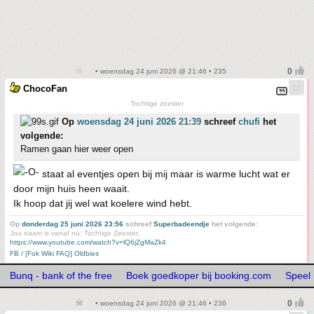
• woensdag 24 juni 2026 @ 21:46 • 235
ChocoFan
Tochtige zeester
Op
woensdag 24 juni 2026 21:39
schreef
chufi
het
volgende:
Ramen gaan hier weer open
staat al eventjes open bij mij maar is warme lucht wat er
door mijn huis heen waait.
Ik hoop dat jij wel wat koelere wind hebt.
Op
donderdag 25 juni 2026 23:56
schreef
Superbadeendje
het volgende:
Jou naam is vanaf nu: Tochtige Zeester.
https://www.youtube.com/watch?v=lQ6jZgMaZk4
FB / [Fok Wiki FAQ] Oldbies
Bunq - bank of the free
Boek goedkoper bij booking.com
Speel
• woensdag 24 juni 2026 @ 21:46 • 236