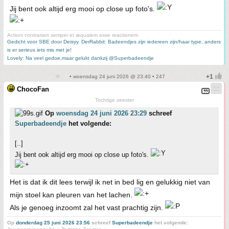
Jij bent ook altijd erg mooi op close up foto's.
Actioni contrariam semper et æqualem esse reactionem
Gedicht voor SBE door Deisyy
,
DerRabbit: Badeendjes zijn iedereen zijn/haar type, anders
is er serieus iets mis met je!
Lovely: Na veel gedoe,maar gelukt dankzij @Superbadeendje
• woensdag 24 juni 2026 @ 23:40 • 247
ChocoFan
Tochtige zeester
Op
woensdag 24 juni 2026 23:29
schreef
Superbadeendje
het volgende:
[..]
Jij bent ook altijd erg mooi op close up foto's.
Het is dat ik dit lees terwijl ik net in bed lig en gelukkig niet van
mijn stoel kan pleuren van het lachen.
Als je genoeg inzoomt zal het vast prachtig zijn.
Op
donderdag 25 juni 2026 23:56
schreef
Superbadeendje
het volgende: