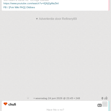
Jou naam is vanaf nu: Tochtige Zeester.
https://www.youtube.com/watch?v=lQ6jZgMaZk4
FB / [Fok Wiki FAQ] Oldbies
▼ Advertentie door Refinery89
• woensdag 24 juni 2026 @ 23:45 • 248
chufi
Hace frio o no?