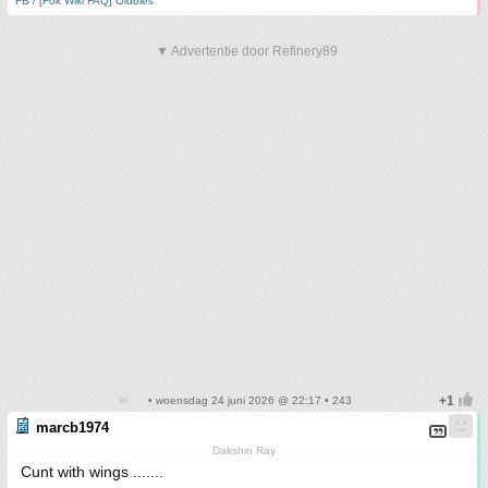
FB / [Fok Wiki FAQ] Oldbies
▼ Advertentie door Refinery89
• woensdag 24 juni 2026 @ 22:17 • 243
marcb1974
Dakshin Ray
Cunt with wings .......