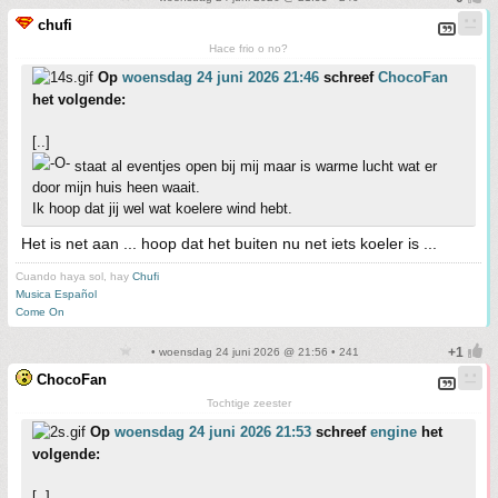
chufi
Hace frio o no?
Op
woensdag 24 juni 2026 21:46
schreef
ChocoFan
het volgende:
[..]
staat al eventjes open bij mij maar is warme lucht wat er
door mijn huis heen waait.
Ik hoop dat jij wel wat koelere wind hebt.
Het is net aan ... hoop dat het buiten nu net iets koeler is ...
Cuando haya sol, hay
Chufi
Musica Español
Come On
• woensdag 24 juni 2026 @ 21:56 • 241
ChocoFan
Tochtige zeester
Op
woensdag 24 juni 2026 21:53
schreef
engine
het
volgende:
[..]