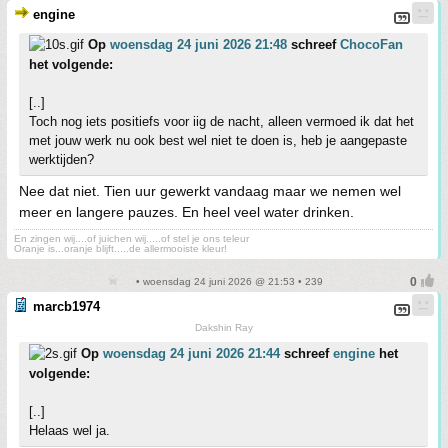
engine
Op
woensdag 24 juni 2026 21:48
schreef
ChocoFan
het volgende:
[..]
Toch nog iets positiefs voor iig de nacht, alleen vermoed ik dat het
met jouw werk nu ook best wel niet te doen is, heb je aangepaste
werktijden?
Nee dat niet. Tien uur gewerkt vandaag maar we nemen wel
meer en langere pauzes. En heel veel water drinken.
En zingen wij....of juichen wij.....of stel je ons teleur
Oranje is...oranje blijft.....de allermooiste kleur!
• woensdag 24 juni 2026 @ 21:53 • 239
marcb1974
Dakshin Ray
Op
woensdag 24 juni 2026 21:44
schreef
engine
het
volgende:
[..]
Helaas wel ja.