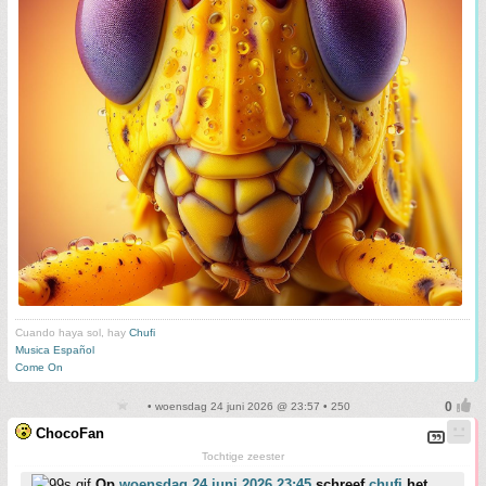
Cuando haya sol, hay
Chufi
Musica Español
Come On
• woensdag 24 juni 2026 @ 23:57 • 250
ChocoFan
Tochtige zeester
Op
woensdag 24 juni 2026 23:45
schreef
chufi
het