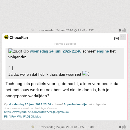
• woensdag 24 juni 2026 @ 21:48 • 237
ChocoFan
Tochtige zeester
Op
woensdag 24 juni 2026 21:46
schreef
engine
het
volgende:
[..]
Ja dat wel en dat heb ik thuis dan weer niet
Toch nog iets positiefs voor iig de nacht, alleen vermoed ik dat
het met jouw werk nu ook best wel niet te doen is, heb je
aangepaste werktijden?
Op
donderdag 25 juni 2026 23:56
schreef
Superbadeendje
het volgende:
Jou naam is vanaf nu: Tochtige Zeester.
https://www.youtube.com/watch?v=lQ6jZgMaZk4
FB / [Fok Wiki FAQ] Oldbies
• woensdag 24 juni 2026 @ 21:53 • 238