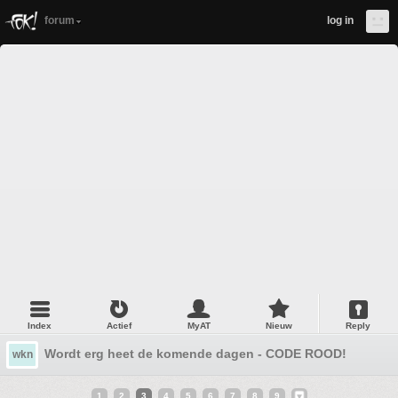
forum
log in
Index
Actief
MyAT
Nieuw
Reply
Wordt erg heet de komende dagen - CODE ROOD!
wkn
1
2
3
4
5
6
7
8
9