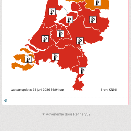
🎧
▼ Advertentie door Refinery89