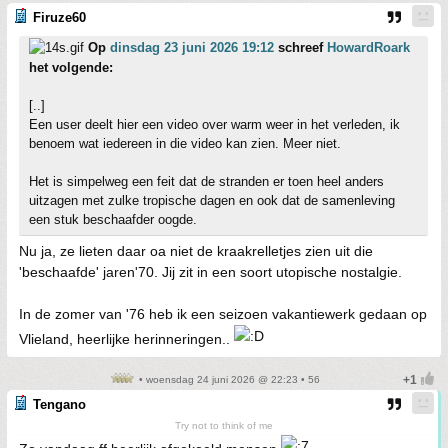
Firuze60
Op
dinsdag 23 juni 2026 19:12
schreef
HowardRoark
het volgende:
[..]
Een user deelt hier een video over warm weer in het verleden, ik
benoem wat iedereen in die video kan zien. Meer niet.
Het is simpelweg een feit dat de stranden er toen heel anders
uitzagen met zulke tropische dagen en ook dat de samenleving
een stuk beschaafder oogde.
Nu ja, ze lieten daar oa niet de kraakrelletjes zien uit die
'beschaafde' jaren'70. Jij zit in een soort utopische nostalgie.
In de zomer van '76 heb ik een seizoen vakantiewerk gedaan op
Vlieland, heerlijke herinneringen..
• woensdag 24 juni 2026 @ 22:23 • 56
Tengano
Try not to think of me