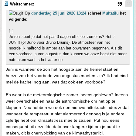
Weltschmerz
Op
donderdag 25 juni 2026 13:24
schreef
Multatilu
het
volgende:
[..]
Je realiseert je dat het pas 3 dagen officieel zomer is? Het is
JUNI!! (of Juno voor Bruno Bruins). De atmosfeer van het
noordelijk halfrond is amper aan het opwarmen begonnen. Als dit
een voorbode is van augustus dan kunnen we onze borst niet meer
natmaken want is het water op.
Juni is wanneer de zon het hoogste aan de hemel staat en
hoezo zou het voorbode van augustus moeten zijn? Ik had eind
mei de kachel nog aan, was dat ook een voorbode?
En waar is de meteorologische zomer ineens gebleven? Ineens
weer overschakelen naar de astronomische om het op te
kloppen. Nou hebben we ook een nieuwe hittekrachtindex zodat
wanneer de temperatuur niet alarmerend genoeg is je andere
cijfertje hebt om klimaatstress mee te zaaien. Put nou eens
consequent uit dezelfde data over langere tijd om je punt te
maken, dit is cherrypicking van de klimaathysteriici.