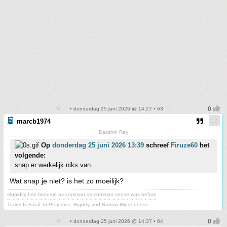
• donderdag 25 juni 2026 @ 14:27 • 63
marcb1974
Dakshin Ray
Op
donderdag 25 juni 2026 13:39
schreef
Firuze60
het
volgende:
snap er werkelijk niks van
Wat snap je niet? is het zo moeilijk?
stupidity has become as common as common sense was before
~ ~ ~ ~ ~ ~ ~ ~ ~ ~ ~ ~ ~ ~ ~ ~ ~ ~ ~ ~ ~ ~ ~ ~ ~ ~ ~ ~ ~ ~ ~ ~ ~
Travel Is Fatal To Prejudice, Bigotry and Narrow-Mindedness
• donderdag 25 juni 2026 @ 14:37 • 64