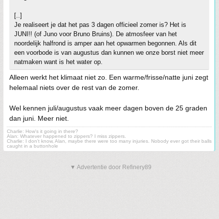
[..]
Je realiseert je dat het pas 3 dagen officieel zomer is? Het is
JUNI!! (of Juno voor Bruno Bruins). De atmosfeer van het
noordelijk halfrond is amper aan het opwarmen begonnen. Als dit
een voorbode is van augustus dan kunnen we onze borst niet meer
natmaken want is het water op.
Alleen werkt het klimaat niet zo. Een warme/frisse/natte juni zegt
helemaal niets over de rest van de zomer.
Wel kennen juli/augustus vaak meer dagen boven de 25 graden
dan juni. Meer niet.
Charlie: How's it going in there?
Alan: Whatever happened to zippers? I miss zippers.
Charlie: I don't know, Alan, maybe there were too many injuries. Nobody ever got their balls
caught in a buttonhole
▼ Advertentie door Refinery89