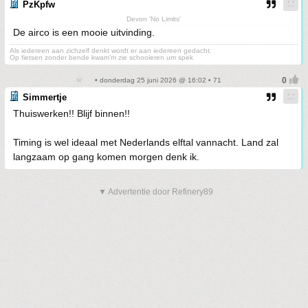
PzKpfw
Devon 'No Limits'
De airco is een mooie uitvinding.
Als iedereen aan zichzelf denkt wordt er aan iedereen gedacht.
Op fietsen zonder bende kwam'm zie schooieren um spek
• donderdag 25 juni 2026 @ 16:02 • 71
Simmertje
Thuiswerken!! Blijf binnen!!
Timing is wel ideaal met Nederlands elftal vannacht. Land zal
langzaam op gang komen morgen denk ik.
▼ Advertentie door Refinery89