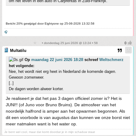
om het leven in een auto in Carprentas in Zuid-Frankrijk.
Bericht 20% gewijzigd door Eightyone op 25-06-2026 13:32:58
🎧
• donderdag 25 juni 2026 @ 13:24 • 58
Multatilu
Op
maandag 22 juni 2026 18:28
schreef
Weltschmerz
het volgende:
Nee, het wordt niet erg heet in Nederland de komende dagen.
Gewoon zomerweer.
[..]
De dagen worden alweer korter.
Je realiseert je dat het pas 3 dagen officieel zomer is? Het is
JUNI!! (of Juno voor Bruno Bruins). De atmosfeer van het
noordelijk halfrond is amper aan het opwarmen begonnen. Als
dit een voorbode is van augustus dan kunnen we onze borst niet
meer natmaken want is het water op.
Je bent wel cool, maar dat komt doordat je in mijn schaduw staat