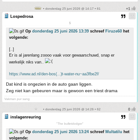
• donderdag 25 juni 2026 @ 14:17 • 61
Lospedrosa
$
Op
donderdag 25 juni 2026 13:39
schreef
Firuze60
het
volgende:
[..]
Er is al jarenlang zoooo vaak voor gewaarschuwd, snap er
werkelijk niks van..
https://www.ad.nl/den-bos(...)t-water-nu~aa3fbe2f/
Dat kind is ongezien in de auto gaan liggen.
Zeg niet kan gebeuren maar is gewoon een triest drama
Vakman pur sang
• donderdag 25 juni 2026 @ 14:26 • 62
inslagenreuring
"The bulletdodger"
Op
donderdag 25 juni 2026 13:24
schreef
Multatilu
het
volgende: