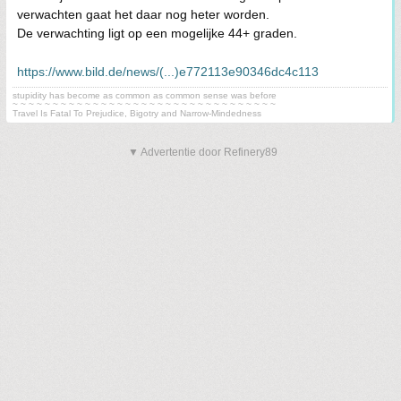
verwachten gaat het daar nog heter worden.
De verwachting ligt op een mogelijke 44+ graden.
https://www.bild.de/news/(...)e772113e90346dc4c113
stupidity has become as common as common sense was before
~ ~ ~ ~ ~ ~ ~ ~ ~ ~ ~ ~ ~ ~ ~ ~ ~ ~ ~ ~ ~ ~ ~ ~ ~ ~ ~ ~ ~ ~ ~ ~ ~
Travel Is Fatal To Prejudice, Bigotry and Narrow-Mindedness
▼ Advertentie door Refinery89