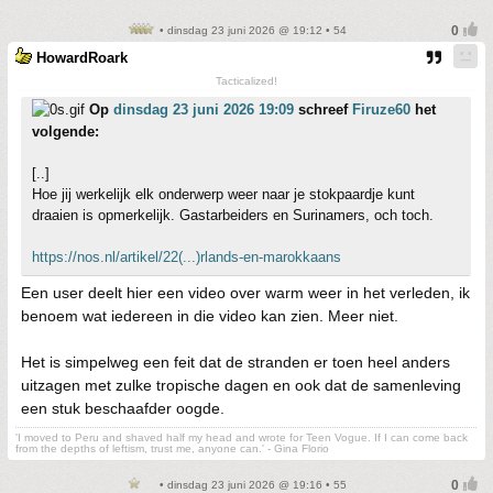
• dinsdag 23 juni 2026 @ 19:12 • 54
HowardRoark
Tacticalized!
Op
dinsdag 23 juni 2026 19:09
schreef
Firuze60
het
volgende:
[..]
Hoe jij werkelijk elk onderwerp weer naar je stokpaardje kunt
draaien is opmerkelijk. Gastarbeiders en Surinamers, och toch.
https://nos.nl/artikel/22(...)rlands-en-marokkaans
Een user deelt hier een video over warm weer in het verleden, ik
benoem wat iedereen in die video kan zien. Meer niet.
Het is simpelweg een feit dat de stranden er toen heel anders
uitzagen met zulke tropische dagen en ook dat de samenleving
een stuk beschaafder oogde.
'I moved to Peru and shaved half my head and wrote for Teen Vogue. If I can come back
from the depths of leftism, trust me, anyone can.' - Gina Florio
• dinsdag 23 juni 2026 @ 19:16 • 55