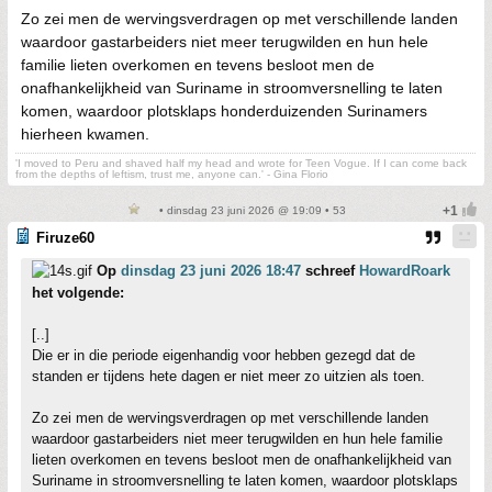
Zo zei men de wervingsverdragen op met verschillende landen
waardoor gastarbeiders niet meer terugwilden en hun hele
familie lieten overkomen en tevens besloot men de
onafhankelijkheid van Suriname in stroomversnelling te laten
komen, waardoor plotsklaps honderduizenden Surinamers
hierheen kwamen.
'I moved to Peru and shaved half my head and wrote for Teen Vogue. If I can come back
from the depths of leftism, trust me, anyone can.' - Gina Florio
• dinsdag 23 juni 2026 @ 19:09 • 53
Firuze60
Op
dinsdag 23 juni 2026 18:47
schreef
HowardRoark
het volgende:
[..]
Die er in die periode eigenhandig voor hebben gezegd dat de
standen er tijdens hete dagen er niet meer zo uitzien als toen.
Zo zei men de wervingsverdragen op met verschillende landen
waardoor gastarbeiders niet meer terugwilden en hun hele familie
lieten overkomen en tevens besloot men de onafhankelijkheid van
Suriname in stroomversnelling te laten komen, waardoor plotsklaps