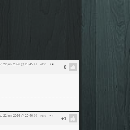
g 22 juni 2026 @ 20:45
:41
#155
g 22 juni 2026 @ 20:46
:56
#156