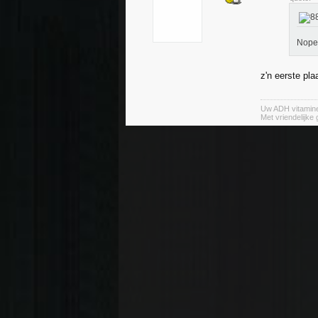
Nope,
z'n eerste pla
Uw ADH vitamin
Met vriendelijke