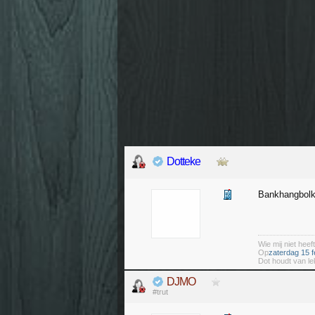
Dotteke
Bankhangbol
Wie mij niet heeft
Op
zaterdag 15 f
Dot houdt van le
DJMO
#trut