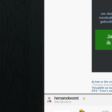
om dez
noodzake
gebruik
J
ik
Ik heb er één en
"Tussen droom 
Terugblik op ta
DTS - Foto's e
hemarookworst
Man bijt worst
quote: