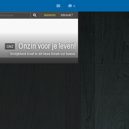
doneren
inbreuk?
Onzin voor je leven!
ONZ
Vrolijkheid troef in dit lieve forum vol humor.