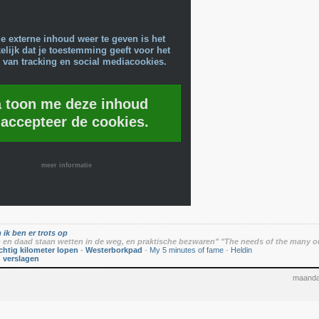
e externe inhoud weer te geven is het
lijk dat je toestemming geeft voor het
 van tracking en social mediacookies.
a toon me deze inhoud
 accepteer de cookies.
meer informatie
 ik ben er trots op
en daad staan wetten in de weg, en praktische bezwaren" "The needs of the many o
chtig kilometer lopen
-
Westerborkpad
-
My 5 minutes of fame
-
Heldin
n verslagen
maanda