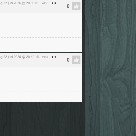
g 22 juni 2026 @ 20:35
:01
#153
g 22 juni 2026 @ 20:42
:15
#154