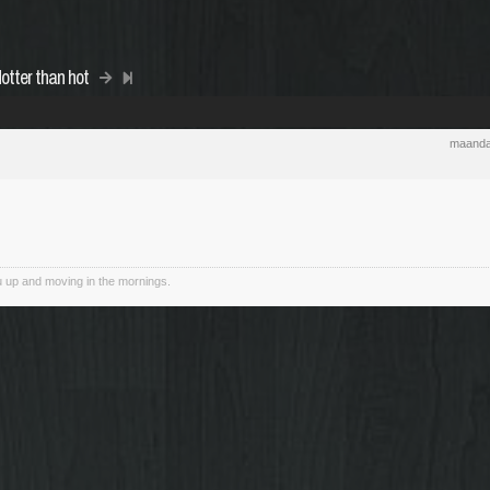
otter than hot
maanda
 up and moving in the mornings.