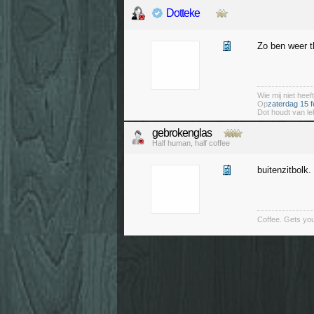
Dotteke
Zo ben weer th
Wie mij niet heeft
Op
zaterdag 15 f
Dot houdt van le
gebrokenglas
Half human, half coffee
buitenzitbolk.
Coffee. Gets you