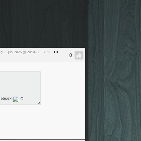
g 22 juni 2026 @ 20:34
:08
#152
 geboekt