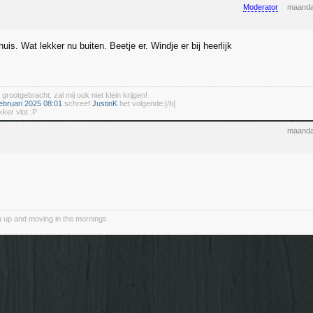
Moderator
maanda
uis. Wat lekker nu buiten. Beetje er. Windje er bij heerlijk
 grootgebracht, zal mij ook niet klein krijgen!
ebruari 2025 08:01
schreef
JustinK
het volgende:[/b]
kker vlot :P
maanda
 up and moving in the mornings.