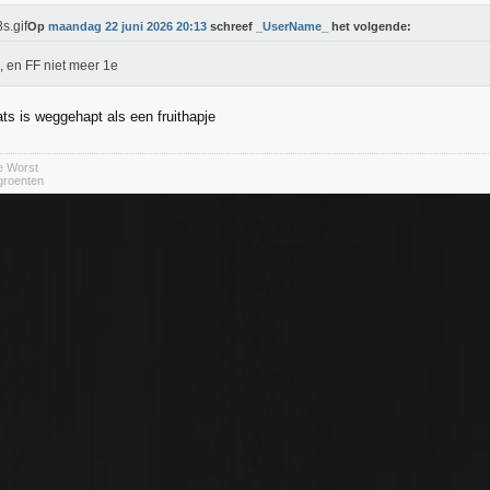
Op
maandag 22 juni 2026 20:13
schreef
_UserName_
het volgende:
 en FF niet meer 1e
ats is weggehapt als een fruithapje
e Worst
 groenten