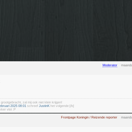
Moderator
maanda
k
 grootgebracht, zal mij ook niet klein krijgen!
ebruari 2025 08:01
schreef
JustinK
het volgende:[/b]
kker vlot :P
Frontpage Koningin / Reizende reporter
maanda