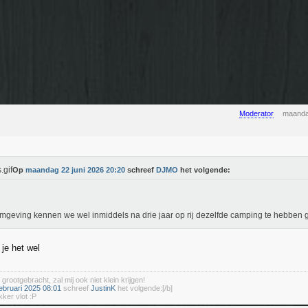
Moderator
maanda
Op
maandag 22 juni 2026 20:20
schreef
DJMO
het volgende:
mgeving kennen we wel inmiddels na drie jaar op rij dezelfde camping te hebben
 je het wel
 grootgebracht, zal mij ook niet klein krijgen!
ebruari 2025 08:01
schreef
JustinK
het volgende:[/b]
kker vlot :P