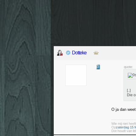
Dotteke
quote:
[..]
Die o
O ja dan weet
Wie mij niet heeft
Op
zaterdag 15 f
Dot houdt van le