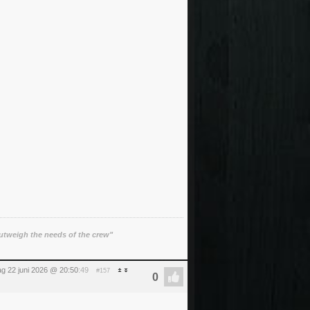
utweigh the needs of the crew"
g 22 juni 2026 @ 20:50
:49
#157