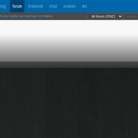
log
forum
fotoboek
chat
zoeken
dm
om een gratis account aan te maken
.