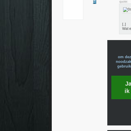
quote:
[..]
Wat e
om dez
noodzake
gebruik
J
ik