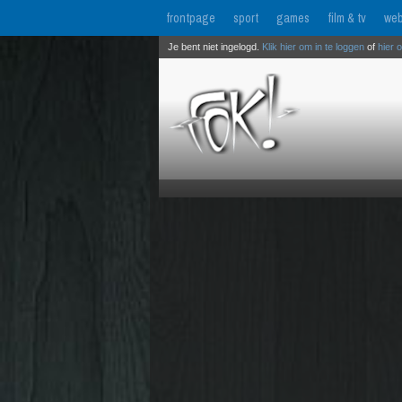
frontpage
sport
games
film & tv
web
Je bent niet ingelogd.
Klik hier om in te loggen
of
hier 