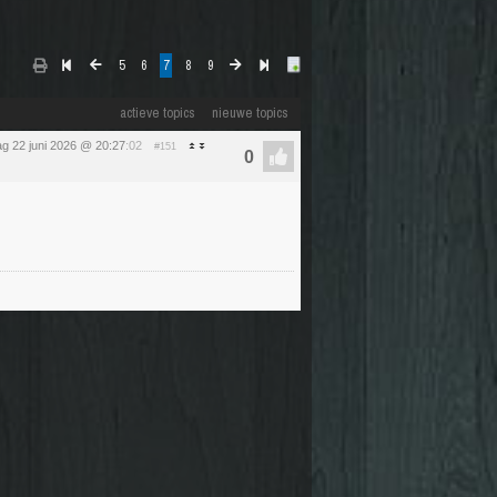
5
6
7
8
9
actieve topics
nieuwe topics
g 22 juni 2026 @ 20:27
:02
#151