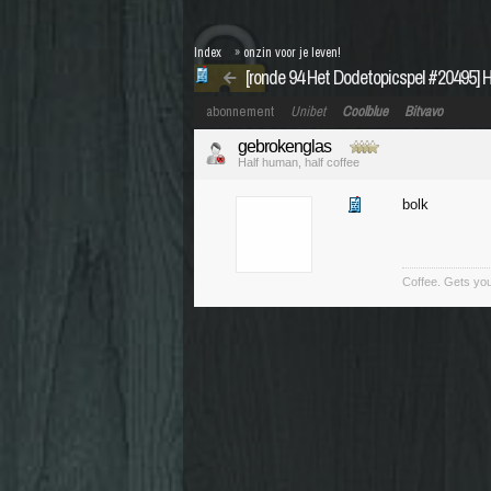
Index
»
onzin voor je leven!
[ronde 94 Het Dodetopicspel #20495] H
abonnement
Unibet
Coolblue
Bitvavo
gebrokenglas
Half human, half coffee
bolk
Coffee. Gets you