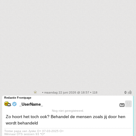
• maandag 22 juni 2026 @ 18:57 • 118
Redactie Frontpage
_UserName_
Nog niet geregistreerd.
Zo hoort het toch ook? Behandel de mensen zoals jij door hen
wordt behandeld
Trotse papa van Jyske O+ 07-03-2025 O+
Winnaar DTS seizoen 93 *O*