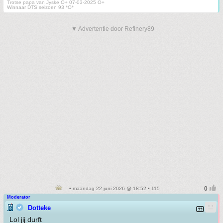
Trotse papa van Jyske O+ 07-03-2025 O+
Winnaar DTS seizoen 93 *O*
▼ Advertentie door Refinery89
• maandag 22 juni 2026 @ 18:52 • 115
Moderator
Dotteke
Lol jij durft