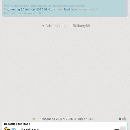
Wie mij niet heeft grootgebracht, zal mij ook niet klein krijgen!
Op
zaterdag 15 februari 2025 08:01
schreef
JustinK
het volgende:[/b]
Dot houdt van lekker vlot :P
▼ Advertentie door Refinery89
• maandag 22 juni 2026 @ 18:47 • 112
Redactie Frontpage