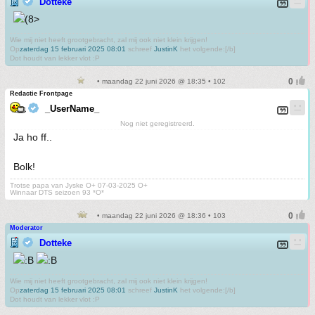
Dotteke
Wie mij niet heeft grootgebracht, zal mij ook niet klein krijgen!
Op
zaterdag 15 februari 2025 08:01
schreef
JustinK
het volgende:[/b]
Dot houdt van lekker vlot :P
• maandag 22 juni 2026 @ 18:35 • 102
Redactie Frontpage
_UserName_
Nog niet geregistreerd.
Ja ho ff..
Bolk!
Trotse papa van Jyske O+ 07-03-2025 O+
Winnaar DTS seizoen 93 *O*
• maandag 22 juni 2026 @ 18:36 • 103
Moderator
Dotteke
Wie mij niet heeft grootgebracht, zal mij ook niet klein krijgen!
Op
zaterdag 15 februari 2025 08:01
schreef
JustinK
het volgende:[/b]
Dot houdt van lekker vlot :P