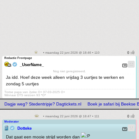
• maandag 22 juni 2026 @ 18:46 • 110
Redactie Frontpage
_UserName_
Nog niet geregistreerd.
Ja idd. Hoef deze week alleen vrijdag 3 uurtjes te werken en
zondag 5 uurtjes
Trotse papa van Jyske O+ 07-03-2025 O+
Winnaar DTS seizoen 93 *O*
Dagje weg? Stedentripje? Dagtickets.nl
Boek je safari bij Beekse
• maandag 22 juni 2026 @ 18:47 • 111
Moderator
Dotteke
Dat gaat een mooie strijd worden dan