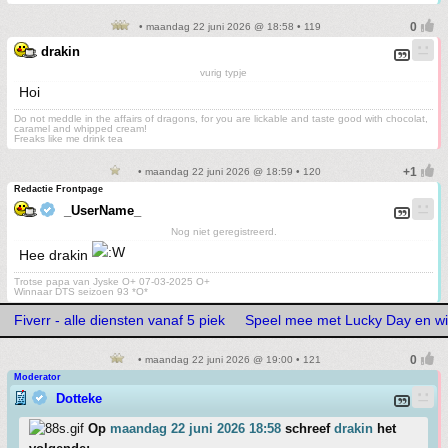
• maandag 22 juni 2026 @ 18:58 • 119
drakin
vurig typje
Hoi
Do not meddle in the affairs of dragons, for you are lickable and taste good with chocolat,
caramel and whipped cream!
Freaks like me drink tea
• maandag 22 juni 2026 @ 18:59 • 120
Redactie Frontpage
_UserName_
Nog niet geregistreerd.
Hee drakin
Trotse papa van Jyske O+ 07-03-2025 O+
Winnaar DTS seizoen 93 *O*
Fiverr - alle diensten vanaf 5 piek
Speel mee met Lucky Day en wi
• maandag 22 juni 2026 @ 19:00 • 121
Moderator
Dotteke
Op
maandag 22 juni 2026 18:58
schreef
drakin
het