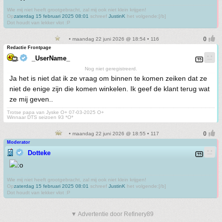
Wie mij niet heeft grootgebracht, zal mij ook niet klein krijgen!
Op
zaterdag 15 februari 2025 08:01
schreef
JustinK
het volgende:[/b]
Dot houdt van lekker vlot :P
• maandag 22 juni 2026 @ 18:54 • 116
Redactie Frontpage
_UserName_
Nog niet geregistreerd.
Ja het is niet dat ik ze vraag om binnen te komen zeiken dat ze
niet de enige zijn die komen winkelen. Ik geef de klant terug wat
ze mij geven..
Trotse papa van Jyske O+ 07-03-2025 O+
Winnaar DTS seizoen 93 *O*
• maandag 22 juni 2026 @ 18:55 • 117
Moderator
Dotteke
Wie mij niet heeft grootgebracht, zal mij ook niet klein krijgen!
Op
zaterdag 15 februari 2025 08:01
schreef
JustinK
het volgende:[/b]
Dot houdt van lekker vlot :P
▼ Advertentie door Refinery89