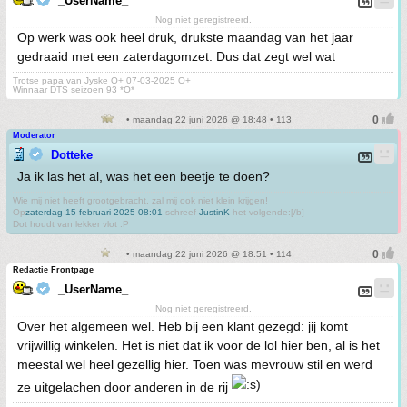
_UserName_
Nog niet geregistreerd.
Op werk was ook heel druk, drukste maandag van het jaar
gedraaid met een zaterdagomzet. Dus dat zegt wel wat
Trotse papa van Jyske O+ 07-03-2025 O+
Winnaar DTS seizoen 93 *O*
• maandag 22 juni 2026 @ 18:48 • 113
Moderator
Dotteke
Ja ik las het al, was het een beetje te doen?
Wie mij niet heeft grootgebracht, zal mij ook niet klein krijgen!
Op
zaterdag 15 februari 2025 08:01
schreef
JustinK
het volgende:[/b]
Dot houdt van lekker vlot :P
• maandag 22 juni 2026 @ 18:51 • 114
Redactie Frontpage
_UserName_
Nog niet geregistreerd.
Over het algemeen wel. Heb bij een klant gezegd: jij komt
vrijwillig winkelen. Het is niet dat ik voor de lol hier ben, al is het
meestal wel heel gezellig hier. Toen was mevrouw stil en werd
ze uitgelachen door anderen in de rij