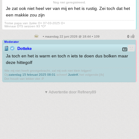
Nog niet geregistreerd.
Je zat ook niet heel ver van mij en het is rustig. Zei toch dat het
een makkie zou zijn
Trotse papa van Jyske O+ 07-03-2025 O+
Winnaar DTS seizoen 93 *O*
• maandag 22 juni 2026 @ 18:44 • 109
Moderator
Dotteke
Ja toch en het is warm en toch n iets te doen dus bolken maar
deze hittegolf
Wie mij niet heeft grootgebracht, zal mij ook niet klein krijgen!
Op
zaterdag 15 februari 2025 08:01
schreef
JustinK
het volgende:[/b]
Dot houdt van lekker vlot :P
▼ Advertentie door Refinery89