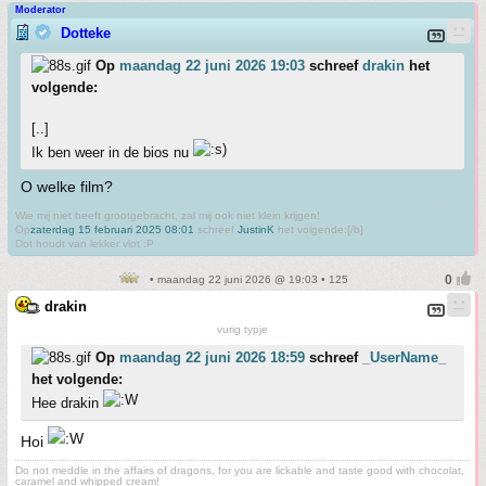
Moderator
Dotteke
Op
maandag 22 juni 2026 19:03
schreef
drakin
het
volgende:
[..]
Ik ben weer in de bios nu
O welke film?
Wie mij niet heeft grootgebracht, zal mij ook niet klein krijgen!
Op
zaterdag 15 februari 2025 08:01
schreef
JustinK
het volgende:[/b]
Dot houdt van lekker vlot :P
• maandag 22 juni 2026 @ 19:03 • 125
drakin
vurig typje
Op
maandag 22 juni 2026 18:59
schreef
_UserName_
het volgende:
Hee drakin
Hoi
Do not meddle in the affairs of dragons, for you are lickable and taste good with chocolat,
caramel and whipped cream!