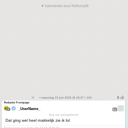
▼ Advertentie door Refinery89
• maandag 22 juni 2026 @ 18:37 • 104
Redactie Frontpage
_UserName_
Nog niet geregistreerd.
Dat ging wel heel makkelijk zie ik lol
Trotse papa van Jyske O+ 07-03-2025 O+