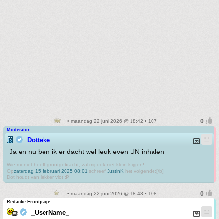
• maandag 22 juni 2026 @ 18:42 • 107
Moderator
Dotteke
Ja en nu ben ik er dacht wel leuk even UN inhalen
Wie mij niet heeft grootgebracht, zal mij ook niet klein krijgen!
Op
zaterdag 15 februari 2025 08:01
schreef
JustinK
het volgende:[/b]
Dot houdt van lekker vlot :P
• maandag 22 juni 2026 @ 18:43 • 108
Redactie Frontpage
_UserName_