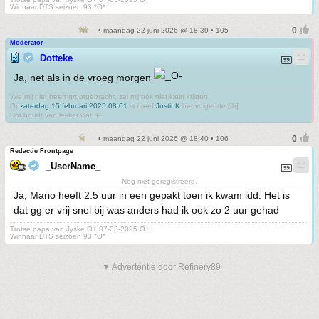
Winnaar DTS seizoen 93 *O*
• maandag 22 juni 2026 @ 18:39 • 105
Moderator
Dotteke
Ja, net als in de vroeg morgen
Wie mij niet heeft grootgebracht, zal mij ook niet klein krijgen!
Op
zaterdag 15 februari 2025 08:01
schreef
JustinK
het volgende:[/b]
Dot houdt van lekker vlot :P
• maandag 22 juni 2026 @ 18:40 • 106
Redactie Frontpage
_UserName_
Nog niet geregistreerd.
Ja, Mario heeft 2.5 uur in een gepakt toen ik kwam idd. Het is
dat gg er vrij snel bij was anders had ik ook zo 2 uur gehad
Trotse papa van Jyske O+ 07-03-2025 O+
Winnaar DTS seizoen 93 *O*
▼ Advertentie door Refinery89