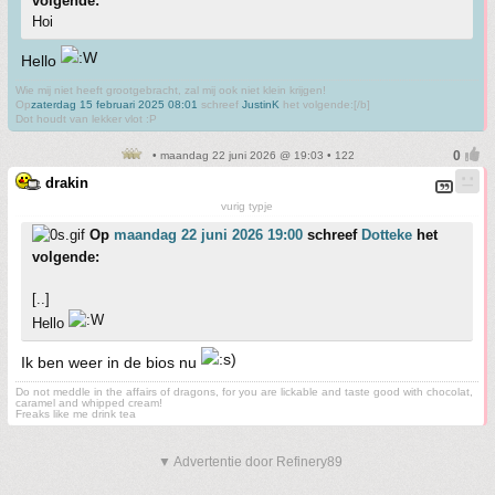
volgende:
Hoi
Hello
Wie mij niet heeft grootgebracht, zal mij ook niet klein krijgen!
Op
zaterdag 15 februari 2025 08:01
schreef
JustinK
het volgende:[/b]
Dot houdt van lekker vlot :P
• maandag 22 juni 2026 @ 19:03 • 122
drakin
vurig typje
Op
maandag 22 juni 2026 19:00
schreef
Dotteke
het
volgende:
[..]
Hello
Ik ben weer in de bios nu
Do not meddle in the affairs of dragons, for you are lickable and taste good with chocolat,
caramel and whipped cream!
Freaks like me drink tea
▼ Advertentie door Refinery89