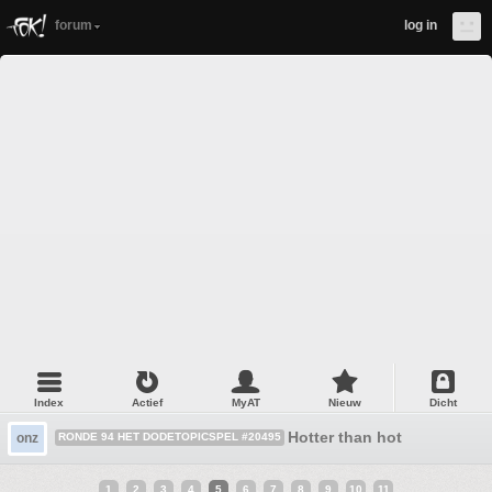
forum
log in
Index
Actief
MyAT
Nieuw
Dicht
Hotter than hot
onz
RONDE 94 HET DODETOPICSPEL #20495
1
2
3
4
5
6
7
8
9
10
11