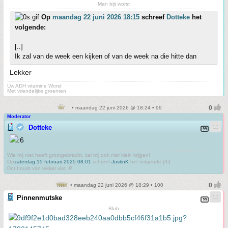
Man bijt worst
Op
maandag 22 juni 2026 18:15
schreef
Dotteke
het
volgende:
[..]
Ik zal van de week een kijken of van de week na die hitte dan
Lekker
Uw ADH vitamine Worst
Met vriendelijke groenten
• maandag 22 juni 2026 @ 18:24 • 99
Moderator
Dotteke
Wie mij niet heeft grootgebracht, zal mij ook niet klein krijgen!
Op
zaterdag 15 februari 2025 08:01
schreef
JustinK
het volgende:[/b]
Dot houdt van lekker vlot :P
• maandag 22 juni 2026 @ 18:29 • 100
Pinnenmutske
Blub