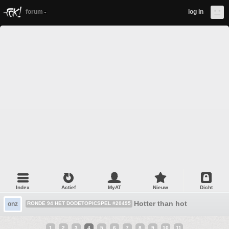
forum
log in
Index
Actief
MyAT
Nieuw
Dicht
Hotter than hot
onz
RONDE 94 HET DODETOPICSPEL #20495
1
2
3
4
5
6
7
8
9
10
11