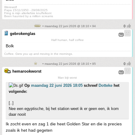
Werewolf
Papa 15/11/1950 - 29/08/2025
Fring is mijn allerliefste knuffelkont
Been haunted by a million screams
• maandag 22 juni 2026 @ 18:10 • 94
gebrokenglas
Half human, half coffee
Bolk
Coffee. Gets you up and moving in the mornings.
• maandag 22 juni 2026 @ 18:10 • 95
hemarookworst
Man bijt worst
Op
maandag 22 juni 2026 18:05
schreef
Dotteke
het
volgende:
[..]
Nee een egyptische, bij het station weet ik er geen een, ik kom
daar nooit
Ik zocht even en zag 1 die heet Golden Star en die is precies
zoals ik het had gegeten