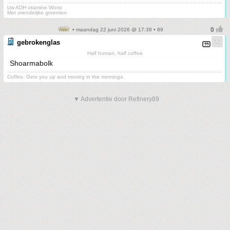
Uw ADH vitamine Worst
Met vriendelijke groenten
• maandag 22 juni 2026 @ 17:38 • 89
gebrokenglas
Half human, half coffee
Shoarmabolk
Coffee. Gets you up and moving in the mornings.
▼ Advertentie door Refinery89