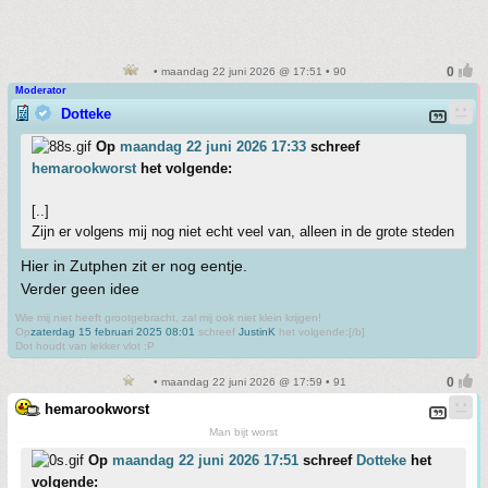
• maandag 22 juni 2026 @ 17:51 • 90
Moderator
Dotteke
Op
maandag 22 juni 2026 17:33
schreef
hemarookworst
het volgende:
[..]
Zijn er volgens mij nog niet echt veel van, alleen in de grote steden
Hier in Zutphen zit er nog eentje.
Verder geen idee
Wie mij niet heeft grootgebracht, zal mij ook niet klein krijgen!
Op
zaterdag 15 februari 2025 08:01
schreef
JustinK
het volgende:[/b]
Dot houdt van lekker vlot :P
• maandag 22 juni 2026 @ 17:59 • 91
hemarookworst
Man bijt worst
Op
maandag 22 juni 2026 17:51
schreef
Dotteke
het
volgende: