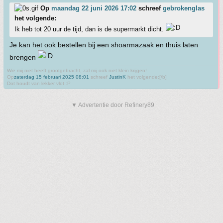
Op
maandag 22 juni 2026 17:02
schreef
gebrokenglas
het volgende:
Ik heb tot 20 uur de tijd, dan is de supermarkt dicht.
Je kan het ook bestellen bij een shoarmazaak en thuis laten
brengen
Wie mij niet heeft grootgebracht, zal mij ook niet klein krijgen!
Op
zaterdag 15 februari 2025 08:01
schreef
JustinK
het volgende:[/b]
Dot houdt van lekker vlot :P
▼ Advertentie door Refinery89