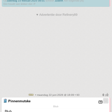
Op
zaterdag 15 februari 2025 08:01
schreef
JustinK
het volgende:[/b]
Dot houdt van lekker vlot :P
▼ Advertentie door Refinery89
• maandag 22 juni 2026 @ 18:09 • 93
Pinnenmutske
Blub
Blub