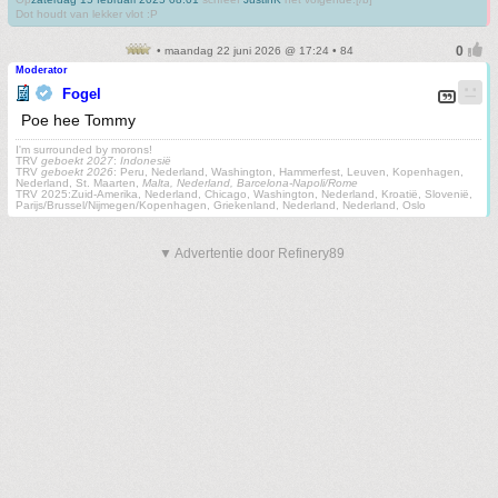
Dot houdt van lekker vlot :P
• maandag 22 juni 2026 @ 17:24 • 84
Moderator
Fogel
Poe hee Tommy
I'm surrounded by morons!
TRV
geboekt 2027
:
Indonesië
TRV
geboekt 2026
: Peru, Nederland, Washington, Hammerfest, Leuven, Kopenhagen,
Nederland, St. Maarten,
Malta, Nederland, Barcelona-Napoli/Rome
TRV 2025:Zuid-Amerika, Nederland, Chicago, Washington, Nederland, Kroatië, Slovenië,
Parijs/Brussel/Nijmegen/Kopenhagen, Griekenland, Nederland, Nederland, Oslo
▼ Advertentie door Refinery89