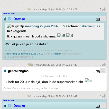
• maandag 22 juni 2026 @ 16:54 • 79
Moderator
Dotteke
Op
maandag 22 juni 2026 16:53
schreef
gebrokenglas
het volgende:
Ik krijg zin in een broodje shoarma.
Wat let je kan je zo bestellen
Wie mij niet heeft grootgebracht, zal mij ook niet klein krijgen!
Op
zaterdag 15 februari 2025 08:01
schreef
JustinK
het volgende:[/b]
Dot houdt van lekker vlot :P
• maandag 22 juni 2026 @ 17:02 • 80
gebrokenglas
Half human, half coffee
Ik heb tot 20 uur de tijd, dan is de supermarkt dicht.
Coffee. Gets you up and moving in the mornings.
• maandag 22 juni 2026 @ 17:03 • 81
Moderator
Dotteke