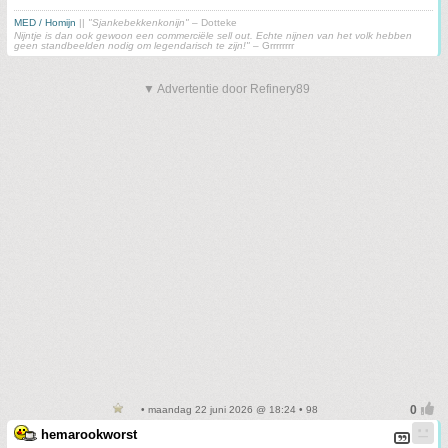
MED / Homijn
||
"Sjankebekkenkonijn"
– Dotteke
Nijntje is dan ook gewoon een commerciële sell out. Echte nijnen van het volk hebben
geen standbeelden nodig om legendarisch te zijn!"
– Grrrrrrrr
▼ Advertentie door Refinery89
• maandag 22 juni 2026 @ 18:24 • 98
hemarookworst