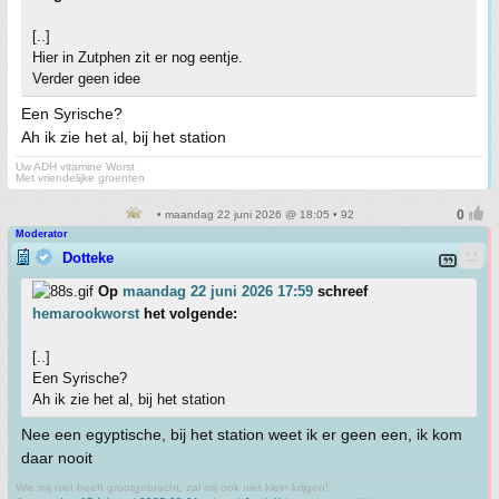
[..]
Hier in Zutphen zit er nog eentje.
Verder geen idee
Een Syrische?
Ah ik zie het al, bij het station
Uw ADH vitamine Worst
Met vriendelijke groenten
• maandag 22 juni 2026 @ 18:05 • 92
Moderator
Dotteke
Op
maandag 22 juni 2026 17:59
schreef
hemarookworst
het volgende:
[..]
Een Syrische?
Ah ik zie het al, bij het station
Nee een egyptische, bij het station weet ik er geen een, ik kom
daar nooit
Wie mij niet heeft grootgebracht, zal mij ook niet klein krijgen!