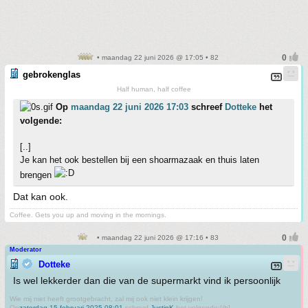
• maandag 22 juni 2026 @ 17:05 • 82
gebrokenglas
Half human, half coffee
Op
maandag 22 juni 2026 17:03
schreef
Dotteke
het
volgende:
[..]
Je kan het ook bestellen bij een shoarmazaak en thuis laten
brengen
Dat kan ook.
Coffee. Gets you up and moving in the mornings.
• maandag 22 juni 2026 @ 17:16 • 83
Moderator
Dotteke
Is wel lekkerder dan die van de supermarkt vind ik persoonlijk
Wie mij niet heeft grootgebracht, zal mij ook niet klein krijgen!
Op
zaterdag 15 februari 2025 08:01
schreef
JustinK
het volgende:[/b]