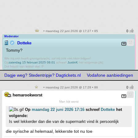
• maandag 22 juni 2026 @ 17:27 • 85
Moderator
Dotteke
Tommy?
Wie mij niet heeft grootgebracht, zal mij ook niet klein krijgen!
Op
zaterdag 15 februari 2025 08:01
schreef
JustinK
het volgende:[/b]
Dot houdt van lekker vlot :P
Dagje weg? Stedentripje? Dagtickets.nl
Vodafone aanbiedingen
• maandag 22 juni 2026 @ 17:28 • 86
hemarookworst
Man bijt worst
Op
maandag 22 juni 2026 17:16
schreef
Dotteke
het
volgende:
Is wel lekkerder dan die van de supermarkt vind ik persoonlijk
die syrische al helemaal, lekkerste tot nu toe