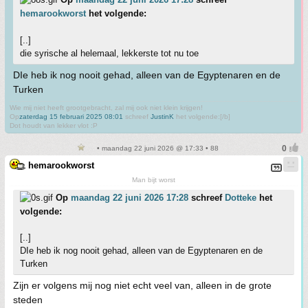
hemarookworst
het volgende:
[..]
die syrische al helemaal, lekkerste tot nu toe
DIe heb ik nog nooit gehad, alleen van de Egyptenaren en de
Turken
Wie mij niet heeft grootgebracht, zal mij ook niet klein krijgen!
Op
zaterdag 15 februari 2025 08:01
schreef
JustinK
het volgende:[/b]
Dot houdt van lekker vlot :P
• maandag 22 juni 2026 @ 17:33 • 88
hemarookworst
Man bijt worst
Op
maandag 22 juni 2026 17:28
schreef
Dotteke
het
volgende:
[..]
DIe heb ik nog nooit gehad, alleen van de Egyptenaren en de
Turken
Zijn er volgens mij nog niet echt veel van, alleen in de grote
steden