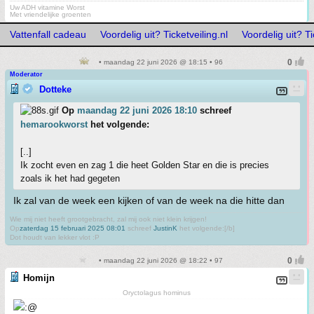
Uw ADH vitamine Worst
Met vriendelijke groenten
Vattenfall cadeau
Voordelig uit? Ticketveiling.nl
Voordelig uit? Ti
• maandag 22 juni 2026 @ 18:15 • 96
Moderator
Dotteke
Op
maandag 22 juni 2026 18:10
schreef
hemarookworst
het volgende:
[..]
Ik zocht even en zag 1 die heet Golden Star en die is precies
zoals ik het had gegeten
Ik zal van de week een kijken of van de week na die hitte dan
Wie mij niet heeft grootgebracht, zal mij ook niet klein krijgen!
Op
zaterdag 15 februari 2025 08:01
schreef
JustinK
het volgende:[/b]
Dot houdt van lekker vlot :P
• maandag 22 juni 2026 @ 18:22 • 97
Homijn
Oryctolagus hominus