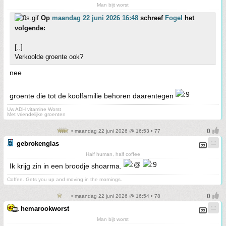
Man bijt worst
Op
maandag 22 juni 2026 16:48
schreef
Fogel
het
volgende:
[..]
Verkoolde groente ook?
nee
groente die tot de koolfamilie behoren daarentegen
Uw ADH vitamine Worst
Met vriendelijke groenten
• maandag 22 juni 2026 @ 16:53 • 77
gebrokenglas
Half human, half coffee
Ik krijg zin in een broodje shoarma.
Coffee. Gets you up and moving in the mornings.
• maandag 22 juni 2026 @ 16:54 • 78
hemarookworst
Man bijt worst