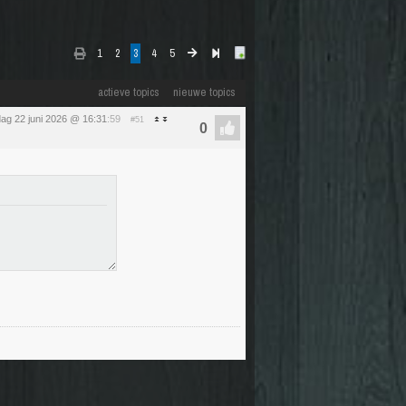
1
2
3
4
5
actieve topics
nieuwe topics
ag 22 juni 2026 @ 16:31
:59
#51