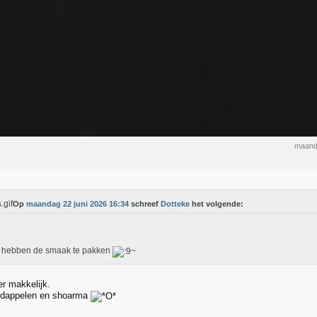
maand
Op
maandag 22 juni 2026 16:34
schreef
Dotteke
het volgende:
e hebben de smaak te pakken
er makkelijk.
dappelen en shoarma