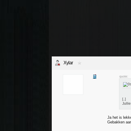
Xylar
quote:
[..]
Julli
Ja het is lekk
Gebakken aar