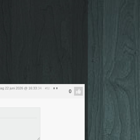
ag 22 juni 2026 @ 16:33
:34
#52