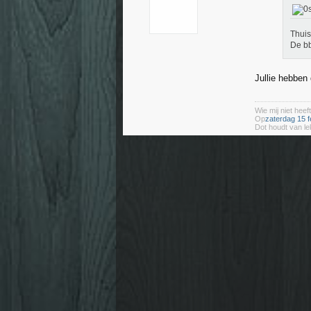
Thui
De b
Jullie hebbe
Wie mij niet heeft
Op
zaterdag 15 f
Dot houdt van le