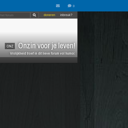
doneren
inbreuk?
Onzin voor je leven!
ONZ
Vrolijkheid troef in dit lieve forum vol humor.