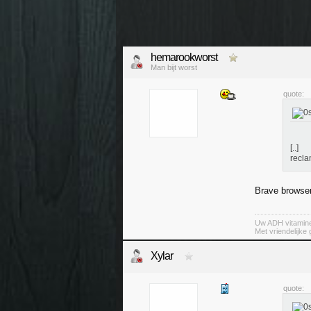
hemarookworst
Man bijt worst
quote:
[..]
recl
Brave browse
Uw ADH vitamin
Met vriendelijke
Xylar
quote: