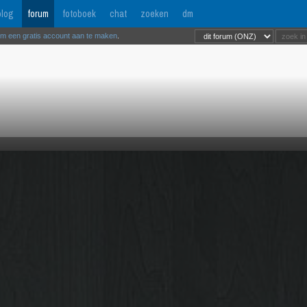
log
forum
fotoboek
chat
zoeken
dm
om een gratis account aan te maken
.