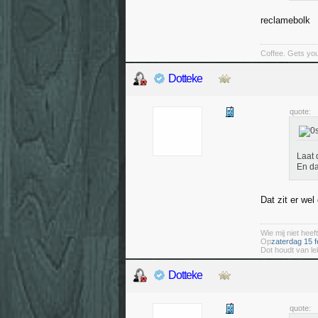
reclamebolk
Coffee. Gets you
Dotteke
quote:
Laat 
En da
Dat zit er wel
Wie mij niet heeft
Op
zaterdag 15 f
Dot houdt van le
Dotteke
quote: