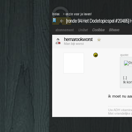
Index
»
onzin voor je leven!
[ronde 94 Het Dodetopicspel #20495] H
abonnement
Unibet
Coolblue
Bitvavo
hemarookworst
Man bijt worst
quote:
[..]
Ik ko
ik moet nu aa
Uw ADH vitamin
Met vriendelijke