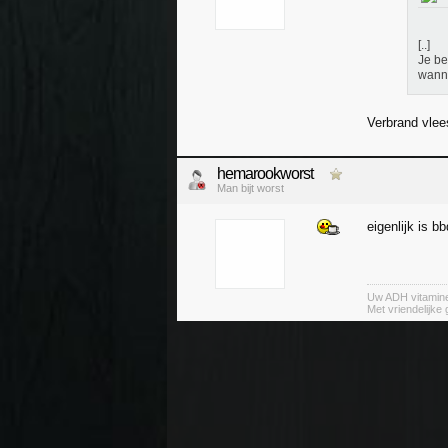
[..]
Je be
wanne
Verbrand vle
hemarookworst
Man bijt worst
eigenlijk is 
Uw ADH vitamin
Met vriendelijke