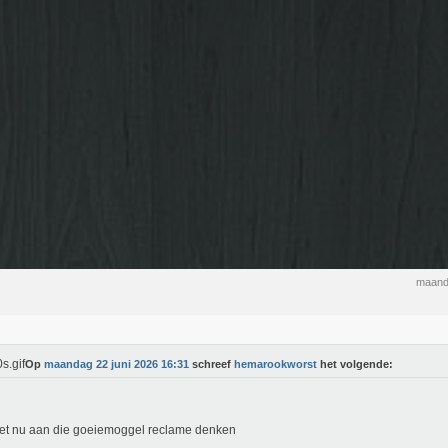
maand
Op
maandag 22 juni 2026 16:31
schreef
hemarookworst
het volgende:
et nu aan die goeiemoggel reclame denken