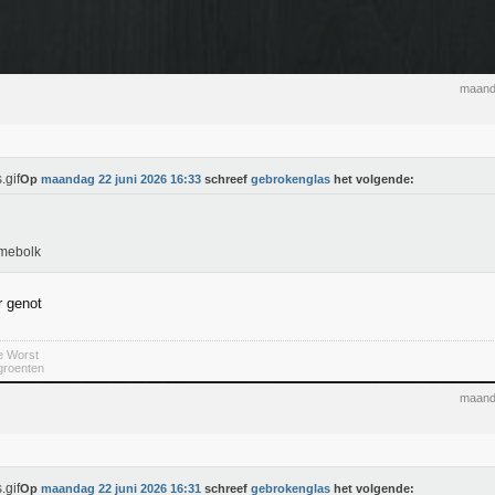
maand
Op
maandag 22 juni 2026 16:33
schreef
gebrokenglas
het volgende:
amebolk
r genot
e Worst
 groenten
maand
Op
maandag 22 juni 2026 16:31
schreef
gebrokenglas
het volgende: