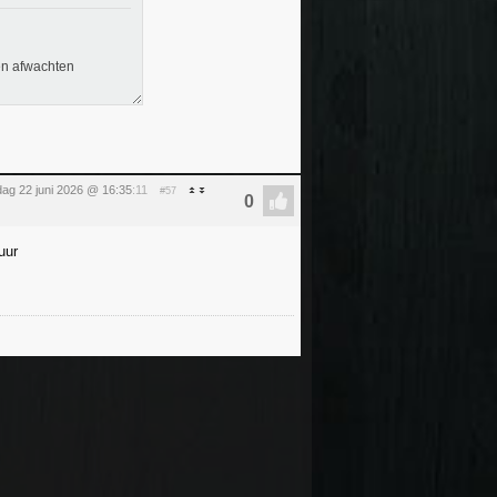
ven afwachten
ag 22 juni 2026 @ 16:35
:11
#57
uur