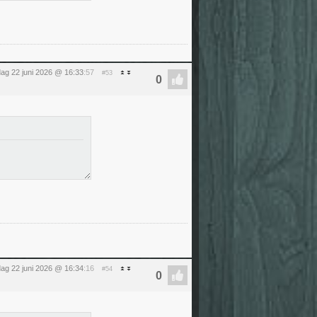
ag 22 juni 2026 @ 16:33
:57
#53
ag 22 juni 2026 @ 16:34
:16
#54