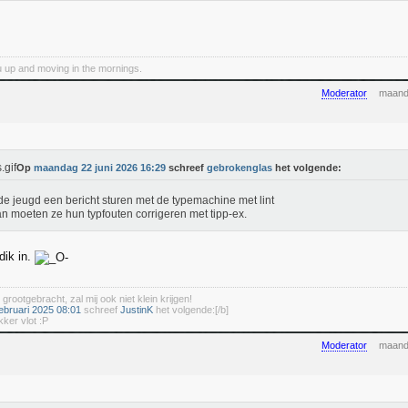
 up and moving in the mornings.
Moderator
maand
Op
maandag 22 juni 2026 16:29
schreef
gebrokenglas
het volgende:
de jeugd een bericht sturen met de typemachine met lint
n moeten ze hun typfouten corrigeren met tipp-ex.
 dik in.
 grootgebracht, zal mij ook niet klein krijgen!
ebruari 2025 08:01
schreef
JustinK
het volgende:[/b]
kker vlot :P
Moderator
maand