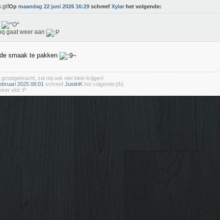
Op
maandag 22 juni 2026 16:29
schreef
Xylar
het volgende:
s
bq gaat weer aan
n de smaak te pakken
 grootgebracht, zal mij ook niet klein krijgen!
ebruari 2025 08:01
schreef
JustinK
het volgende:[/b]
kker vlot :P