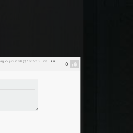
ag 22 juni 2026 @ 16:35
:16
#58