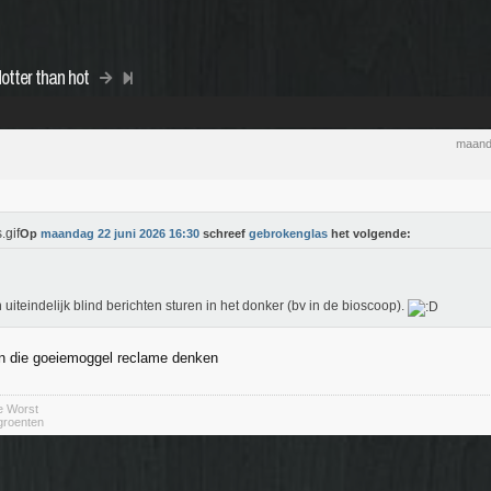
otter than hot
maand
Op
maandag 22 juni 2026 16:30
schreef
gebrokenglas
het volgende:
n uiteindelijk blind berichten sturen in het donker (bv in de bioscoop).
n die goeiemoggel reclame denken
e Worst
 groenten