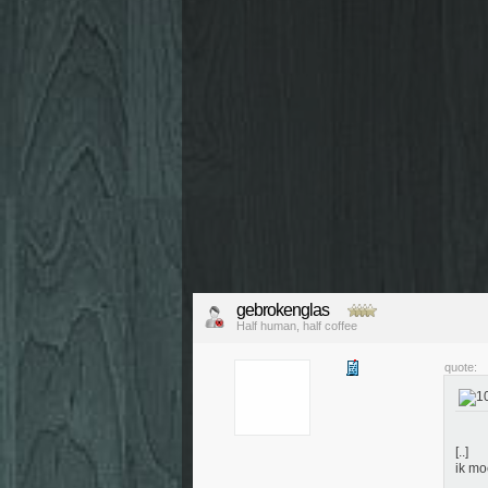
gebrokenglas
Half human, half coffee
quote:
[..]
ik mo