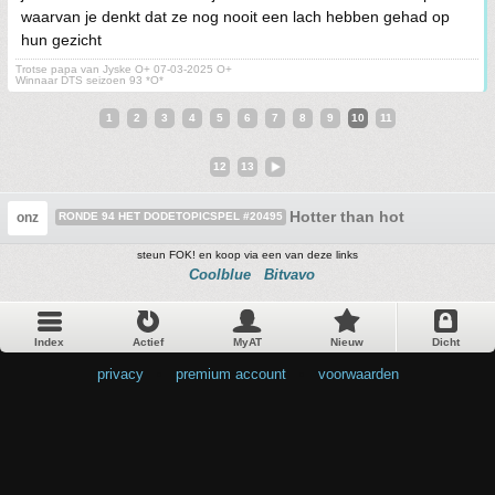
waarvan je denkt dat ze nog nooit een lach hebben gehad op
hun gezicht
Trotse papa van Jyske O+ 07-03-2025 O+
Winnaar DTS seizoen 93 *O*
1
2
3
4
5
6
7
8
9
10
11
12
13
Hotter than hot
onz
RONDE 94 HET DODETOPICSPEL #20495
steun FOK! en koop via een van deze links
Coolblue
Bitvavo
Index
Actief
MyAT
Nieuw
Dicht
privacy
•
premium account
•
voorwaarden