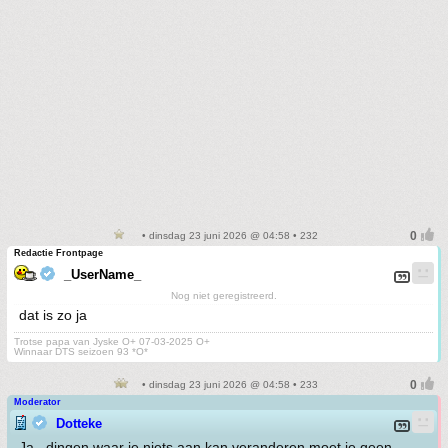
• dinsdag 23 juni 2026 @ 04:58 • 232
Redactie Frontpage
_UserName_
Nog niet geregistreerd.
dat is zo ja
Trotse papa van Jyske O+ 07-03-2025 O+
Winnaar DTS seizoen 93 *O*
• dinsdag 23 juni 2026 @ 04:58 • 233
Moderator
Dotteke
Ja , dingen waar je niets aan kan veranderen moet je geen