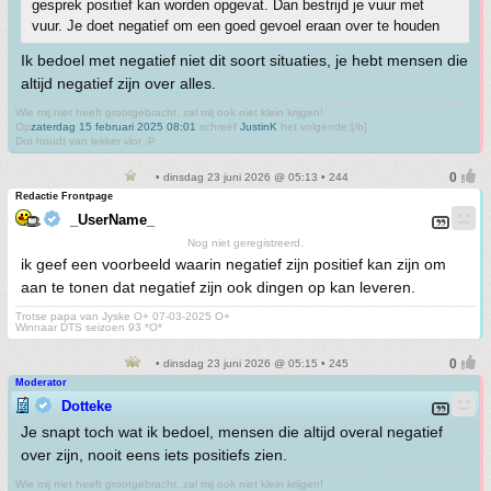
gesprek positief kan worden opgevat. Dan bestrijd je vuur met
vuur. Je doet negatief om een goed gevoel eraan over te houden
Ik bedoel met negatief niet dit soort situaties, je hebt mensen die
altijd negatief zijn over alles.
Wie mij niet heeft grootgebracht, zal mij ook niet klein krijgen!
Op
zaterdag 15 februari 2025 08:01
schreef
JustinK
het volgende:[/b]
Dot houdt van lekker vlot :P
• dinsdag 23 juni 2026 @ 05:13 • 244
Redactie Frontpage
_UserName_
Nog niet geregistreerd.
ik geef een voorbeeld waarin negatief zijn positief kan zijn om
aan te tonen dat negatief zijn ook dingen op kan leveren.
Trotse papa van Jyske O+ 07-03-2025 O+
Winnaar DTS seizoen 93 *O*
• dinsdag 23 juni 2026 @ 05:15 • 245
Moderator
Dotteke
Je snapt toch wat ik bedoel, mensen die altijd overal negatief
over zijn, nooit eens iets positiefs zien.
Wie mij niet heeft grootgebracht, zal mij ook niet klein krijgen!