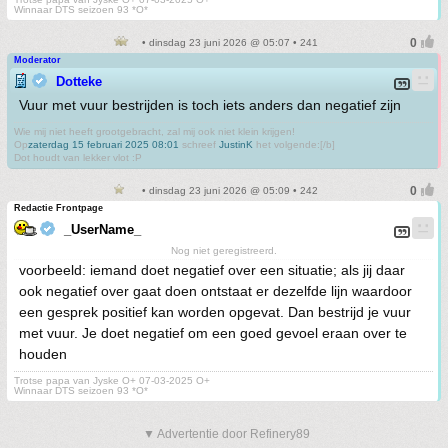
Winnaar DTS seizoen 93 *O*
• dinsdag 23 juni 2026 @ 05:07 • 241
Moderator
Dotteke
Vuur met vuur bestrijden is toch iets anders dan negatief zijn
Wie mij niet heeft grootgebracht, zal mij ook niet klein krijgen!
Op
zaterdag 15 februari 2025 08:01
schreef
JustinK
het volgende:[/b]
Dot houdt van lekker vlot :P
• dinsdag 23 juni 2026 @ 05:09 • 242
Redactie Frontpage
_UserName_
Nog niet geregistreerd.
voorbeeld: iemand doet negatief over een situatie; als jij daar
ook negatief over gaat doen ontstaat er dezelfde lijn waardoor
een gesprek positief kan worden opgevat. Dan bestrijd je vuur
met vuur. Je doet negatief om een goed gevoel eraan over te
houden
Trotse papa van Jyske O+ 07-03-2025 O+
Winnaar DTS seizoen 93 *O*
▼ Advertentie door Refinery89