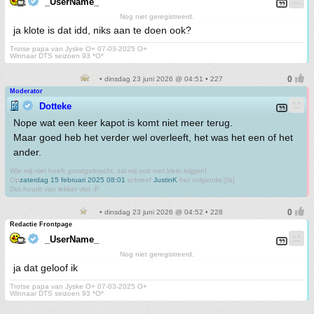
_UserName_
Nog niet geregistreerd.
ja klote is dat idd, niks aan te doen ook?
Trotse papa van Jyske O+ 07-03-2025 O+
Winnaar DTS seizoen 93 *O*
• dinsdag 23 juni 2026 @ 04:51 • 227
Moderator
Dotteke
Nope wat een keer kapot is komt niet meer terug.
Maar goed heb het verder wel overleeft, het was het een of het
ander.
Wie mij niet heeft grootgebracht, zal mij ook niet klein krijgen!
Op
zaterdag 15 februari 2025 08:01
schreef
JustinK
het volgende:[/b]
Dot houdt van lekker vlot :P
• dinsdag 23 juni 2026 @ 04:52 • 228
Redactie Frontpage
_UserName_
Nog niet geregistreerd.
ja dat geloof ik
Trotse papa van Jyske O+ 07-03-2025 O+
Winnaar DTS seizoen 93 *O*