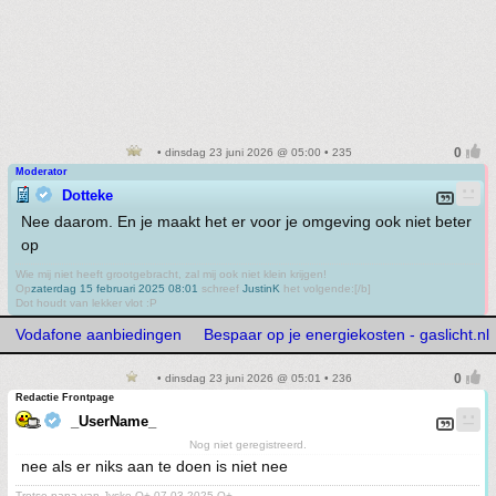
• dinsdag 23 juni 2026 @ 05:00 • 235
Moderator
Dotteke
Nee daarom. En je maakt het er voor je omgeving ook niet beter
op
Wie mij niet heeft grootgebracht, zal mij ook niet klein krijgen!
Op
zaterdag 15 februari 2025 08:01
schreef
JustinK
het volgende:[/b]
Dot houdt van lekker vlot :P
Vodafone aanbiedingen
Bespaar op je energiekosten - gaslicht.nl
• dinsdag 23 juni 2026 @ 05:01 • 236
Redactie Frontpage
_UserName_
Nog niet geregistreerd.
nee als er niks aan te doen is niet nee
Trotse papa van Jyske O+ 07-03-2025 O+