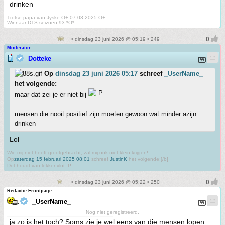
drinken
Trotse papa van Jyske O+ 07-03-2025 O+
Winnaar DTS seizoen 93 *O*
• dinsdag 23 juni 2026 @ 05:19 • 249
Moderator
Dotteke
Op
dinsdag 23 juni 2026 05:17
schreef
_UserName_
het volgende:
maar dat zei je er niet bij
mensen die nooit positief zijn moeten gewoon wat minder azijn
drinken
Lol
Wie mij niet heeft grootgebracht, zal mij ook niet klein krijgen!
Op
zaterdag 15 februari 2025 08:01
schreef
JustinK
het volgende:[/b]
Dot houdt van lekker vlot :P
• dinsdag 23 juni 2026 @ 05:22 • 250
Redactie Frontpage
_UserName_
Nog niet geregistreerd.
ja zo is het toch? Soms zie je wel eens van die mensen lopen