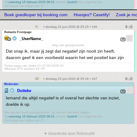
Op
zaterdag 15 februari 2025 08:01
schreef
JustinK
het volgende:[/b]
Dot houdt van lekker vlot :P
Boek goedkoper bij booking.com
Hoesjes? Casetify!
Zoek je m
• dinsdag 23 juni 2026 @ 05:15 • 246
Redactie Frontpage
_UserName_
Nog niet geregistreerd.
Dat snap ik, maar jij zegt dat negatief zijn nooit zin heeft,
daarom geef ik een voorbeeld waarin het wel positief kan zijn
Trotse papa van Jyske O+ 07-03-2025 O+
Winnaar DTS seizoen 93 *O*
• dinsdag 23 juni 2026 @ 05:16 • 247
Moderator
Dotteke
Iemand die altijd negatief is of overal het slechte van inziet,
doelde ik op.
Wie mij niet heeft grootgebracht, zal mij ook niet klein krijgen!
Op
zaterdag 15 februari 2025 08:01
schreef
JustinK
het volgende:[/b]
Dot houdt van lekker vlot :P
▼ Advertentie door Refinery89