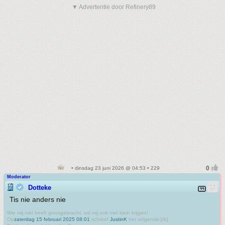
▼ Advertentie door Refinery89
• dinsdag 23 juni 2026 @ 04:53 • 229
Moderator
Dotteke
Tis nie anders nie
Wie mij niet heeft grootgebracht, zal mij ook niet klein krijgen!
Op
zaterdag 15 februari 2025 08:01
schreef
JustinK
het volgende:[/b]