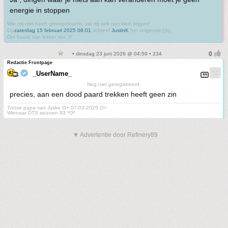
energie in stoppen
Wie mij niet heeft grootgebracht, zal mij ook niet klein krijgen!
Op
zaterdag 15 februari 2025 08:01
schreef
JustinK
het volgende:[/b]
Dot houdt van lekker vlot :P
• dinsdag 23 juni 2026 @ 04:59 • 234
Redactie Frontpage
_UserName_
Nog niet geregistreerd.
precies, aan een dood paard trekken heeft geen zin
Trotse papa van Jyske O+ 07-03-2025 O+
Winnaar DTS seizoen 93 *O*
▼ Advertentie door Refinery89