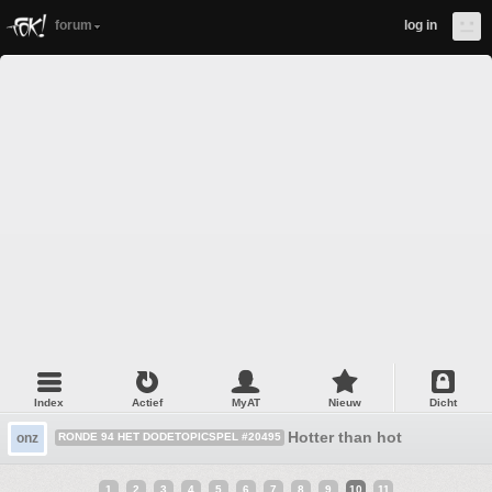
forum
log in
Index
Actief
MyAT
Nieuw
Dicht
Hotter than hot
onz
RONDE 94 HET DODETOPICSPEL #20495
1
2
3
4
5
6
7
8
9
10
11