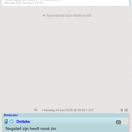
Winnaar DTS seizoen 93 *O*
▼ Advertentie door Refinery89
• dinsdag 23 juni 2026 @ 05:02 • 237
Moderator
Dotteke
Negatief zijn heeft nooit zin.