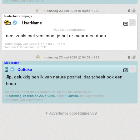
Dot houdt van lekker vlot :P
• dinsdag 23 juni 2026 @ 04:56 • 230
Redactie Frontpage
_UserName_
Nog niet geregistreerd.
nee, zoals met veel moet je het er maar mee doen
Trotse papa van Jyske O+ 07-03-2025 O+
Winnaar DTS seizoen 93 *O*
• dinsdag 23 juni 2026 @ 04:57 • 231
Moderator
Dotteke
Jip, gelukkig ben ik van nature positief, dat scheelt ook een
hoop.
Wie mij niet heeft grootgebracht, zal mij ook niet klein krijgen!
Op
zaterdag 15 februari 2025 08:01
schreef
JustinK
het volgende:[/b]
Dot houdt van lekker vlot :P
▼ Advertentie door Refinery89