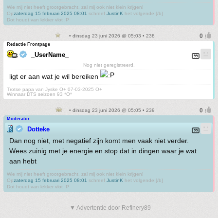
Wie mij niet heeft grootgebracht, zal mij ook niet klein krijgen!
Op
zaterdag 15 februari 2025 08:01
schreef
JustinK
het volgende:[/b]
Dot houdt van lekker vlot :P
• dinsdag 23 juni 2026 @ 05:03 • 238
Redactie Frontpage
_UserName_
Nog niet geregistreerd.
ligt er aan wat je wil bereiken
Trotse papa van Jyske O+ 07-03-2025 O+
Winnaar DTS seizoen 93 *O*
• dinsdag 23 juni 2026 @ 05:05 • 239
Moderator
Dotteke
Dan nog niet, met negatief zijn komt men vaak niet verder.
Wees zuinig met je energie en stop dat in dingen waar je wat
aan hebt
Wie mij niet heeft grootgebracht, zal mij ook niet klein krijgen!
Op
zaterdag 15 februari 2025 08:01
schreef
JustinK
het volgende:[/b]
Dot houdt van lekker vlot :P
▼ Advertentie door Refinery89