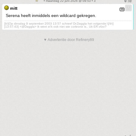
• maandag 22 juni 2026 @ 09:53 • 3
mitt
Serena heeft inmiddels een wildcard gekregen.
[b\]Op dinsdag 9 september 2003 13:57 schreef Dr.Daggla het volgende:\[/b\]
[13:57:43] <@Daggla> ik weet ei'k ook niet wie corleone is.. Uit ER ofzo?
▼ Advertentie door Refinery89