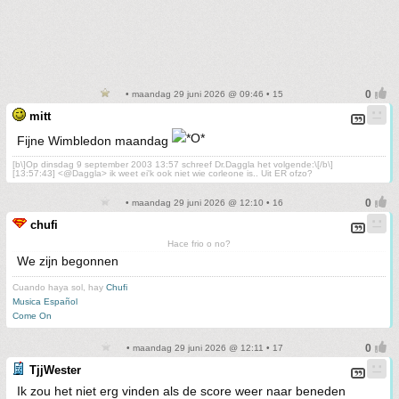
• maandag 29 juni 2026 @ 09:46 • 15
mitt
Fijne Wimbledon maandag
[b\]Op dinsdag 9 september 2003 13:57 schreef Dr.Daggla het volgende:\[/b\]
[13:57:43] <@Daggla> ik weet ei'k ook niet wie corleone is.. Uit ER ofzo?
• maandag 29 juni 2026 @ 12:10 • 16
chufi
Hace frio o no?
We zijn begonnen
Cuando haya sol, hay
Chufi
Musica Español
Come On
• maandag 29 juni 2026 @ 12:11 • 17
TjjWester
Ik zou het niet erg vinden als de score weer naar beneden