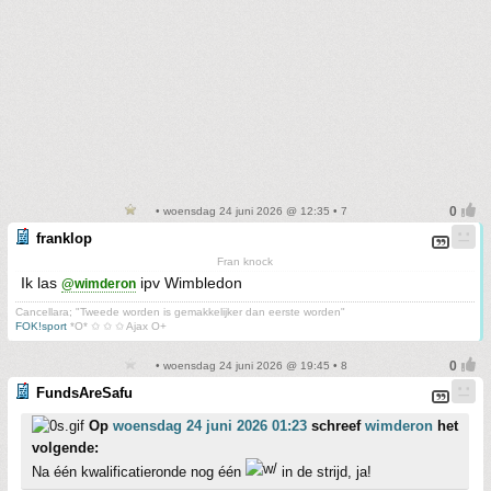
• woensdag 24 juni 2026 @ 12:35 • 7
franklop
Fran knock
Ik las
ipv Wimbledon
@wimderon
Cancellara; "Tweede worden is gemakkelijker dan eerste worden"
FOK!sport
*O* ✩ ✩ ✩ Ajax O+
• woensdag 24 juni 2026 @ 19:45 • 8
FundsAreSafu
Op
woensdag 24 juni 2026 01:23
schreef
wimderon
het
volgende:
Na één kwalificatieronde nog één
in de strijd, ja!