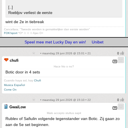
[..]
Roebljov verliest de eerste
wint de 2e in tiebreak
Cancellara; "Tweede worden is gemakkelijker dan eerste worden"
FOK!sport
*O* ✩ ✩ ✩ Ajax O+
Speel mee met Lucky Day en win!
Unibet
• maandag 29 juni 2026 @ 15:01 • 21
chufi
Hace frio o no?
Botic door in 4 sets
Cuando haya sol, hay
Chufi
Musica Español
Come On
• maandag 29 juni 2026 @ 15:10 • 22
GwaiLow
Malo accepto stultus sapit
Rublev of Safiulin volgende tegenstander van Botic. Zij gaan zo
aan de 5e set beginnen.