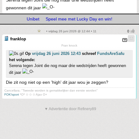
Serena tegen Joint die nog maar drie wedstrijden heeft
gewonnen dit jaar
Unibet
Speel mee met Lucky Day en win!
• vrijdag 26 juni 2026 @ 12:44 • 11
franklop
Fran knock
Op
vrijdag 26 juni 2026 12:43
schreef
FundsAreSafu
het volgende:
Serena tegen Joint die nog maar drie wedstrijden heeft gewonnen
dit jaar
Die zit nog niet op een 'high' dit jaar wou je zeggen?
Cancellara; "Tweede worden is gemakkelijker dan eerste worden"
FOK!sport
*O* ✩ ✩ ✩ Ajax O+
▼ Advertentie door Refinery89