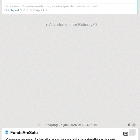
Cancellara; "Tweede worden is gemakkelijker dan eerste worden"
FOK!sport
*O* ✩ ✩ ✩ Ajax O+
▼ Advertentie door Refinery89
• vrijdag 26 juni 2026 @ 12:43 • 10
FundsAreSafu