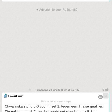
▼ Advertentie door Refinery89
• maandag 29 juni 2026 @ 15:11 • 23
GwaiLow
Malo accepto stultus sapit
Chwalinska stond 5-0 voor in set 1, tegen een Thaise qualifier.
Die pakt ze met 6-2, en de tweede set stond ze ook 5-3 en