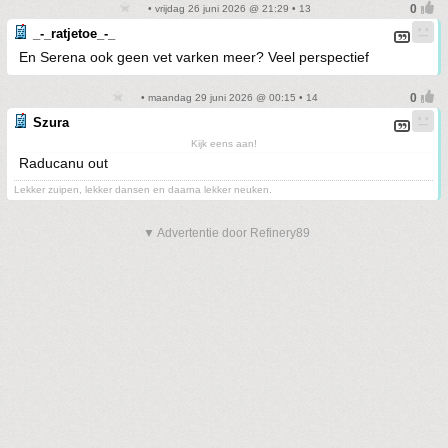
• vrijdag 26 juni 2026 @ 21:29 • 13
_-_ratjetoe_-_
En Serena ook geen vet varken meer? Veel perspectief
• maandag 29 juni 2026 @ 00:15 • 14
Szura
Kijk eens aan!
Raducanu out
Lekker zuipen, lekker dansen en daarna lekker neuken.
▼ Advertentie door Refinery89