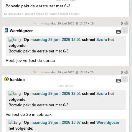
Kijk eens aan!
Boowtic pakt de eerste set met 6-3
Lekker zuipen, lekker dansen en daarna lekker neuken.
• maandag 29 juni 2026 @ 13:07 • 19
Wereldgozer
Op
maandag 29 juni 2026 12:51
schreef
Szura
het
volgende:
Boowtic pakt de eerste set met 6-3
Roebljov verliest de eerste
• maandag 29 juni 2026 @ 13:48 • 20
franklop
Fran knock
Op
maandag 29 juni 2026 12:51
schreef
Szura
het
volgende:
Boowtic pakt de eerste set met 6-3
Verliest de 2e in tiebreak
Op
maandag 29 juni 2026 13:07
schreef
Wereldgozer
het volgende: