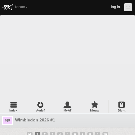
forum
log in
Index
Actief
MyAT
Nieuw
Dicht
Wimbledon 2026 #1
spt
1
2
3
4
5
6
7
8
9
10