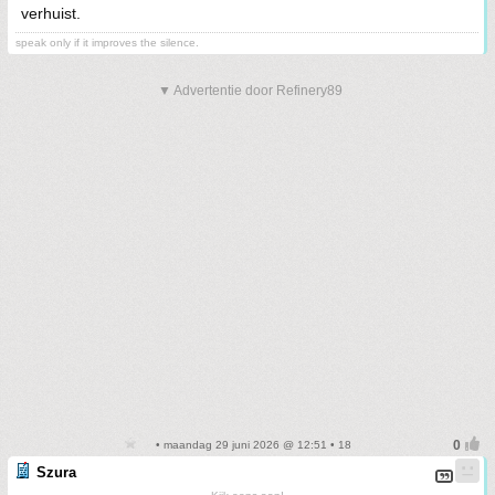
verhuist.
speak only if it improves the silence.
▼ Advertentie door Refinery89
• maandag 29 juni 2026 @ 12:51 • 18
Szura