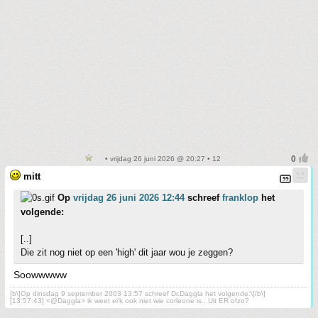
• vrijdag 26 juni 2026 @ 20:27 • 12
mitt
Op
vrijdag 26 juni 2026 12:44
schreef
franklop
het
volgende:
[..]
Die zit nog niet op een 'high' dit jaar wou je zeggen?
Soowwwww
[b\]Op dinsdag 9 september 2003 13:57 schreef Dr.Daggla het volgende:\[/b\]
[13:57:43] <@Daggla> ik weet ei'k ook niet wie corleone is.. Uit ER ofzo?