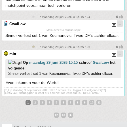
matchpoint voor...maar toch verloren.
• maandag 29 juni 2026 @ 15:15 • 24
GwaiLow
Malo accepto stultus sapit
Sinner verliest set 1 van Kecmanovic. Twee DF"s achter elkaar.
• maandag 29 juni 2026 @ 15:55 • 25
mitt
Op
maandag 29 juni 2026 15:15
schreef
GwaiLow
het
volgende:
Sinner verliest set 1 van Kecmanovic. Twee DF"s achter elkaar.
Even inkomen voor de Wortel.
[b\]Op dinsdag 9 september 2003 13:57 schreef Dr.Daggla het volgende:\[/b\]
[13:57:43] <@Daggla> ik weet ei'k ook niet wie corleone is.. Uit ER ofzo?
1
2
3
4
5
6
7
8
9
10
11
12
13