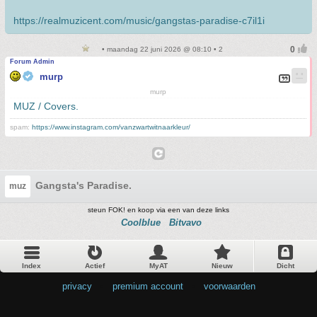
https://realmuzicent.com/music/gangstas-paradise-c7il1i
• maandag 22 juni 2026 @ 08:10 • 2
Forum Admin
murp
murp
MUZ / Covers.
spam:
https://www.instagram.com/vanzwartwitnaarkleur/
Gangsta's Paradise.
muz
steun FOK! en koop via een van deze links
Coolblue
Bitvavo
Index
Actief
MyAT
Nieuw
Dicht
privacy
•
premium account
•
voorwaarden