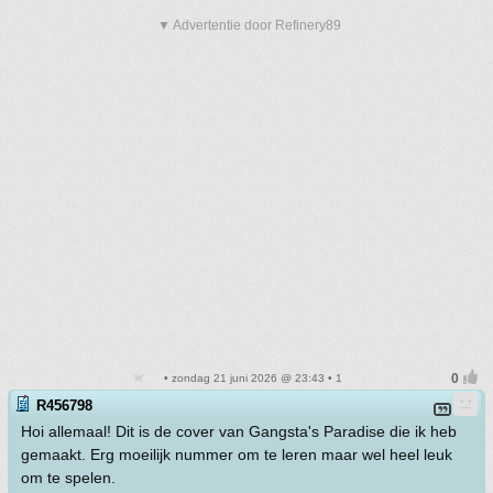
▼ Advertentie door Refinery89
• zondag 21 juni 2026 @ 23:43 • 1
R456798
Hoi allemaal! Dit is de cover van Gangsta's Paradise die ik heb
gemaakt. Erg moeilijk nummer om te leren maar wel heel leuk
om te spelen.