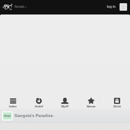
forum
log in
Index
Actief
MyAT
Nieuw
Dicht
Gangsta's Paradise.
muz