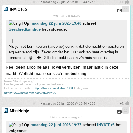
• maandag 22 juni 2026 @ 19:43 • 258
INViCTuS
Mountains & Nature
Op
maandag 22 juni 2026 19:40
schreef
Geschiedkundige
het volgende:
[..]
Als je niet kunt koelen (airco bv) denk ik dat die nachttemperaturen
erg vervelend zijn. Zeker omdat het juist ook zo heet overdag is.
Iemand als @:THEFXR die kookt dan in z'n huis vrees ik.
Nee, geen airco helaas. Ik wil verhuizen, maar lastig in deze
markt. Wellicht maar eens zo'n mobiel ding
Never Stop Exploring!
Life begins at the end of your comfort zone!
Follow me on Twitter:
https://twitter.com/EdwinKr83
Instagram:
https://www.instagram.com/edwinkr83/
• maandag 22 juni 2026 @ 19:44 • 259
MissHobje
Dat zou ik ook zeggen!
Op
maandag 22 juni 2026 19:37
schreef
INViCTuS
het
volgende: