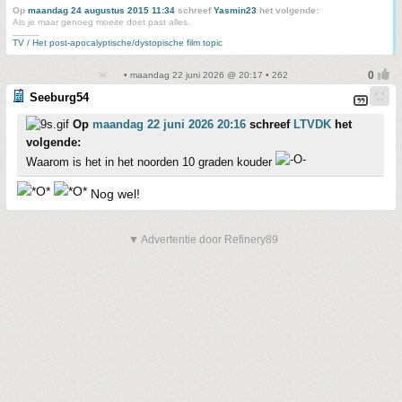
Op
maandag 24 augustus 2015 11:34
schreef
Yasmin23
het volgende:
Als je maar genoeg moeite doet past alles.
_____
TV / Het post-apocalyptische/dystopische film topic
• maandag 22 juni 2026 @ 20:17 • 262
Seeburg54
Op
maandag 22 juni 2026 20:16
schreef
LTVDK
het
volgende:
Waarom is het in het noorden 10 graden kouder
Nog wel!
▼ Advertentie door Refinery89