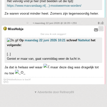
Het vervolg vind je hier (met beelden uit die tijd):
https://www.maxvandaag.nl(...)-mooiweermoe-worden/
Ze waren vooral minder heet. Zomers zijn tegenwoordig heter.
• maandag 22 juni 2026 @ 19:35 • 253
MissHobje
Dat zou ik ook zeggen!
Op
maandag 22 juni 2026 10:21
schreef
Nattekat
het
volgende:
[..]
Geniet er maar van, gaat vanmiddag weer de lucht in.
Ja dat is helaas wel waar
maar deze dag was dragelijk tot
nu toe
\[b\]Hobbelicious is back!
\[/b\]
▼ Advertentie door Refinery89