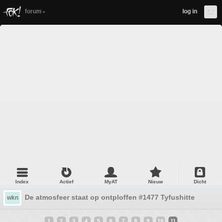
forum
log in
Index
Actief
MyAT
Nieuw
Dicht
De atmosfeer staat op ontploffen #1477 Tyfushitte
wkn
1
2
3
4
5
6
7
8
9
10
11