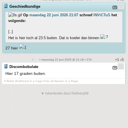
Geschiedkundige
Op
maandag 22 juni 2026 21:07
schreef
INViCTuS
het
volgende:
[..]
Het is hier toch al 23.5 buiten. Dat is koeler dan binnen
27 hier
• maandag 22 juni 2026 @ 21:18 • 274
Discombobulate
Hier 17 graden buiten.
A Robin Redbreast in a Cage Puts all Heaven in a Rage.
▼ Advertentie door Refinery89