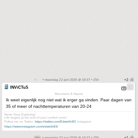
• maandag 22 juni 2026 @ 19:37 • 254
INViCTuS
Mountains & Nature
Ik weet eigenlijk nog niet wat ik erger ga vinden. Paar dagen van
35 of meer of nachttemperaturen van 20-24
Never Stop Exploring!
Life begins at the end of your comfort zone!
Follow me on Twitter:
https://twitter.com/EdwinKr83
Instagram:
https://www.instagram.com/edwinkr83/
• maandag 22 juni 2026 @ 19:37 • 255