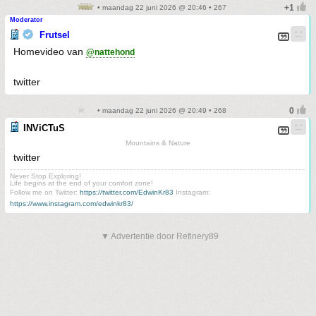
• maandag 22 juni 2026 @ 20:46 • 267
Moderator
Frutsel
Homevideo van
@nattehond
twitter
• maandag 22 juni 2026 @ 20:49 • 268
INViCTuS
Mountains & Nature
twitter
Never Stop Exploring!
Life begins at the end of your comfort zone!
Follow me on Twitter:
https://twitter.com/EdwinKr83
Instagram:
https://www.instagram.com/edwinkr83/
▼ Advertentie door Refinery89