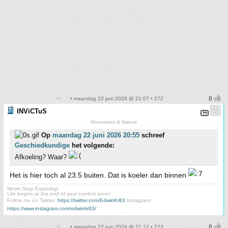
• maandag 22 juni 2026 @ 21:07 • 272
INViCTuS
Mountains & Nature
Op
maandag 22 juni 2026 20:55
schreef
Geschiedkundige
het volgende:
Afkoeling? Waar?
Het is hier toch al 23.5 buiten. Dat is koeler dan binnen
Never Stop Exploring!
Life begins at the end of your comfort zone!
Follow me on Twitter:
https://twitter.com/EdwinKr83
Instagram:
https://www.instagram.com/edwinkr83/
• maandag 22 juni 2026 @ 21:12 • 273