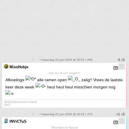
• maandag 22 juni 2026 @ 20:51 • 269
MissHobje
Dat zou ik ook zeggen!
Afkoelings
alle ramen open
zalig!! Vrees de laatste
keer deze week
heul heul heul misschien morgen nog
\[b\]Hobbelicious is back!
\[/b\]
• maandag 22 juni 2026 @ 20:52 • 270
INViCTuS
Mountains & Nature