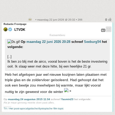
• maandag 22 juni 2026 @ 20:32 • 266
Redactie Frontpage
LTVDK
Kazaamdavu
Op
maandag 22 juni 2026 20:28
schreef
Seeburg54
het
volgende:
[..]
Ik ben zo blij met de airco, vooral boven is het de beste investering
ooit. Ik slaap weer met deze hitte, bij een heerlijke 21 gr.
Heb het afgelopen jaar wel nieuwe kozijnen laten plaatsen met
triple glas en de zoldervloer geïsoleerd. Had gehoopt dat het
ook een beetje zou meehelpen bij warmte, maar lijkt vooral
nuttig te zijn geweest voor de winter
Op
maandag 24 augustus 2015 11:34
schreef
Yasmin23
het volgende:
Als je maar genoeg moeite doet past alles.
_____
TV / Het post-apocalyptische/dystopische film topic