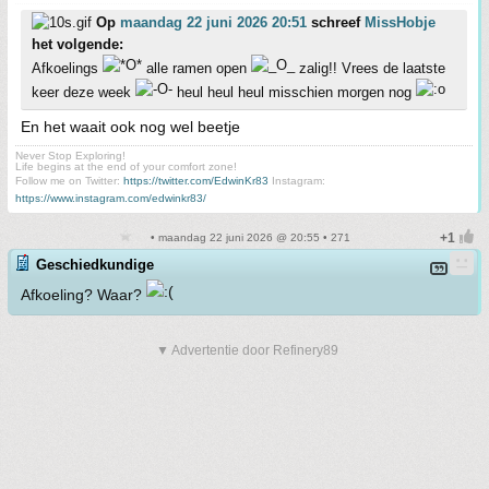
Op
maandag 22 juni 2026 20:51
schreef
MissHobje
het volgende:
Afkoelings
alle ramen open
zalig!! Vrees de laatste
keer deze week
heul heul heul misschien morgen nog
En het waait ook nog wel beetje
Never Stop Exploring!
Life begins at the end of your comfort zone!
Follow me on Twitter:
https://twitter.com/EdwinKr83
Instagram:
https://www.instagram.com/edwinkr83/
• maandag 22 juni 2026 @ 20:55 • 271
Geschiedkundige
Afkoeling? Waar?
▼ Advertentie door Refinery89