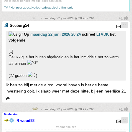
Als je maar genoeg moeite doet past alles.
_____
TV / Het post-apocalyptische/dystopische film topic
• maandag 22 juni 2026 @ 20:28 • 264
Seeburg54
Op
maandag 22 juni 2026 20:24
schreef
LTVDK
het
volgende:
[..]
Gelukkig is het buiten afgekoeld en is het inmiddels net zo warm
als binnen
(27 graden
)
Ik ben zo blij met de airco, vooral boven is het de beste
investering ooit. Ik slaap weer met deze hitte, bij een heerlijke 21
gr.
• maandag 22 juni 2026 @ 20:29 • 265
Moderator
R-woud93
Voorbeelduser