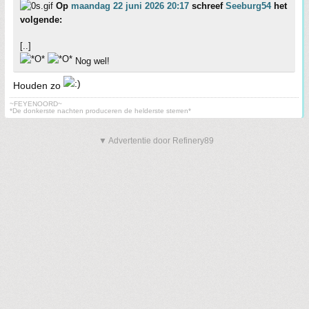
Op
maandag 22 juni 2026 20:17
schreef
Seeburg54
het
volgende:
[..]
Nog wel!
Houden zo
~FEYENOORD~
*De donkerste nachten produceren de helderste sterren*
▼ Advertentie door Refinery89