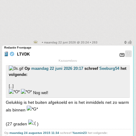
• maandag 22 juni 2026 @ 20:24 • 263
Redactie Frontpage
LTVDK
Kazaamdavu
Op
maandag 22 juni 2026 20:17
schreef
Seeburg54
het
volgende:
[..]
Nog wel!
Gelukkig is het buiten afgekoeld en is het inmiddels net zo warm
als binnen
(27 graden
)
Op
maandag 24 augustus 2015 11:34
schreef
Yasmin23
het volgende: