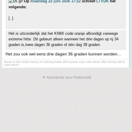
Op
maandag 22 juni 2026 17:22
schreef
LTVDK
het
volgende:
[..]
Het is uitzonderlijk dat het KNMI code oranje afkondigt vanwege
extreme hitte. Dit gebeurt alleen wanneer het drie dagen op rij 34
graden is,twee dagen 36 graden of één dag 38 graden.
Het zou ook wel eens drie dagen 36 graden kunnen worden...
Never in the entire history of calming down did anyone ever calm down after being told to
calm down.
▼ Advertentie door Refinery89