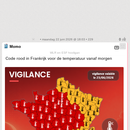
• maandag 22 juni 2026 @ 18:03 • 229
Momo
WLR en ESF hooligan
Code rood in Frankrijk voor de temperatuur vanaf morgen