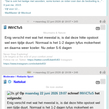
-
"Dat is ook het lastige met woorden, soms komen ze rotter over dan de bedoeling is..."
-
© just me, 2015
-
Vijf voor 12...
-
MadMaster @ Mixcloud
• maandag 22 juni 2026 @ 19:07 • 245
INViCTuS
Mountains & Nature
Enig verschil met wat het meestal is, is dat deze hitte opstoot
wel een tijdje duurt. Normaal is het 1-2 dagen tyfus mokerheet
en daarna weer koeler. Nu zeker 5-6 dagen
Never Stop Exploring!
Life begins at the end of your comfort zone!
Follow me on Twitter:
https://twitter.com/EdwinKr83
Instagram:
https://www.instagram.com/edwinkr83/
• maandag 22 juni 2026 @ 19:09 • 246
Moderator / Redactie Sport
Nattekat
De roze zeekat
Op
maandag 22 juni 2026 19:07
schreef
INViCTuS
het
volgende:
Enig verschil met wat het meestal is, is dat deze hitte opstoot wel
een tijdje duurt. Normaal is het 1-2 dagen tyfus mokerheet en