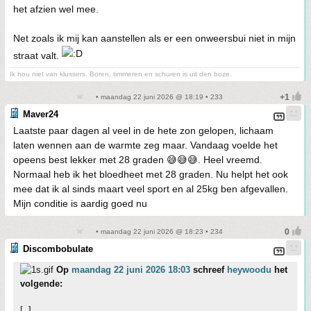
het afzien wel mee.
Net zoals ik mij kan aanstellen als er een onweersbui niet in mijn
straat valt.
Ik hou niet van klussers. Boren, timmeren en schuren is uit den boze.
• maandag 22 juni 2026 @ 18:19 • 233
Maver24
Laatste paar dagen al veel in de hete zon gelopen, lichaam
laten wennen aan de warmte zeg maar. Vandaag voelde het
opeens best lekker met 28 graden 😅😅😅. Heel vreemd.
Normaal heb ik het bloedheet met 28 graden. Nu helpt het ook
mee dat ik al sinds maart veel sport en al 25kg ben afgevallen.
Mijn conditie is aardig goed nu
• maandag 22 juni 2026 @ 18:23 • 234
Discombobulate
Op
maandag 22 juni 2026 18:03
schreef
heywoodu
het
volgende:
[..]