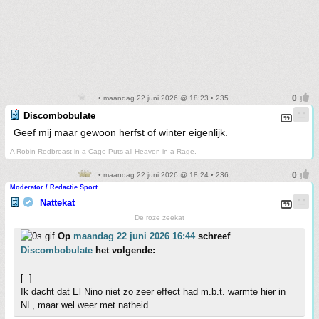
• maandag 22 juni 2026 @ 18:23 • 235
Discombobulate
Geef mij maar gewoon herfst of winter eigenlijk.
A Robin Redbreast in a Cage Puts all Heaven in a Rage.
• maandag 22 juni 2026 @ 18:24 • 236
Moderator / Redactie Sport
Nattekat
De roze zeekat
Op
maandag 22 juni 2026 16:44
schreef
Discombobulate
het volgende:
[..]
Ik dacht dat El Nino niet zo zeer effect had m.b.t. warmte hier in
NL, maar wel weer met natheid.