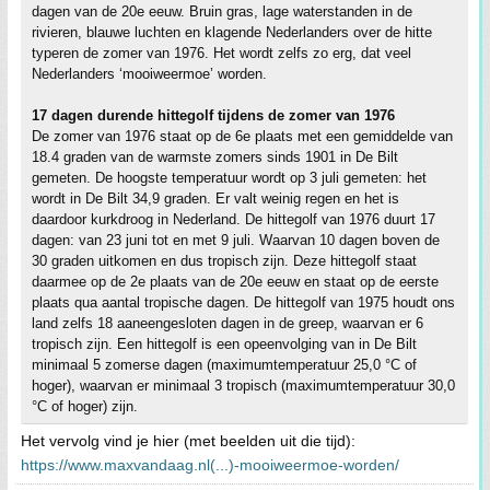
dagen van de 20e eeuw. Bruin gras, lage waterstanden in de
rivieren, blauwe luchten en klagende Nederlanders over de hitte
typeren de zomer van 1976. Het wordt zelfs zo erg, dat veel
Nederlanders ‘mooiweermoe’ worden.
17 dagen durende hittegolf tijdens de zomer van 1976
De zomer van 1976 staat op de 6e plaats met een gemiddelde van
18.4 graden van de warmste zomers sinds 1901 in De Bilt
gemeten. De hoogste temperatuur wordt op 3 juli gemeten: het
wordt in De Bilt 34,9 graden. Er valt weinig regen en het is
daardoor kurkdroog in Nederland. De hittegolf van 1976 duurt 17
dagen: van 23 juni tot en met 9 juli. Waarvan 10 dagen boven de
30 graden uitkomen en dus tropisch zijn. Deze hittegolf staat
daarmee op de 2e plaats van de 20e eeuw en staat op de eerste
plaats qua aantal tropische dagen. De hittegolf van 1975 houdt ons
land zelfs 18 aaneengesloten dagen in de greep, waarvan er 6
tropisch zijn. Een hittegolf is een opeenvolging van in De Bilt
minimaal 5 zomerse dagen (maximumtemperatuur 25,0 °C of
hoger), waarvan er minimaal 3 tropisch (maximumtemperatuur 30,0
°C of hoger) zijn.
Het vervolg vind je hier (met beelden uit die tijd):
https://www.maxvandaag.nl(...)-mooiweermoe-worden/