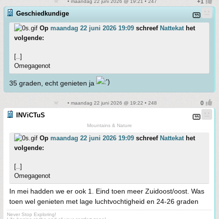
• maandag 22 juni 2026 @ 19:21 • 247
Geschiedkundige
Op
maandag 22 juni 2026 19:09
schreef
Nattekat
het
volgende:
[..]
Omegagenot
35 graden, echt genieten ja
• maandag 22 juni 2026 @ 19:22 • 248
INViCTuS
Mountains & Nature
Op
maandag 22 juni 2026 19:09
schreef
Nattekat
het
volgende:
[..]
Omegagenot
In mei hadden we er ook 1. Eind toen meer Zuidoost/oost. Was
toen wel genieten met lage luchtvochtigheid en 24-26 graden
Never Stop Exploring!