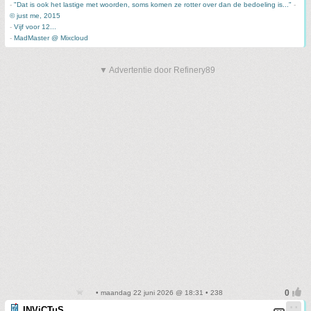
-
"Dat is ook het lastige met woorden, soms komen ze rotter over dan de bedoeling is..."
-
© just me, 2015
-
Vijf voor 12...
-
MadMaster @ Mixcloud
▼ Advertentie door Refinery89
• maandag 22 juni 2026 @ 18:31 • 238
INViCTuS