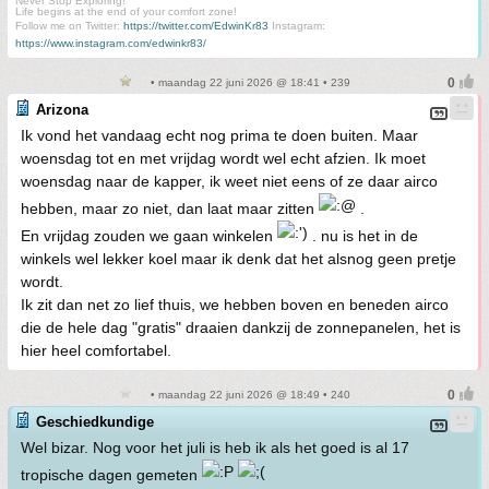
Never Stop Exploring!
Life begins at the end of your comfort zone!
Follow me on Twitter:
https://twitter.com/EdwinKr83
Instagram:
https://www.instagram.com/edwinkr83/
• maandag 22 juni 2026 @ 18:41 • 239
Arizona
Ik vond het vandaag echt nog prima te doen buiten. Maar
woensdag tot en met vrijdag wordt wel echt afzien. Ik moet
woensdag naar de kapper, ik weet niet eens of ze daar airco
hebben, maar zo niet, dan laat maar zitten
.
En vrijdag zouden we gaan winkelen
. nu is het in de
winkels wel lekker koel maar ik denk dat het alsnog geen pretje
wordt.
Ik zit dan net zo lief thuis, we hebben boven en beneden airco
die de hele dag "gratis" draaien dankzij de zonnepanelen, het is
hier heel comfortabel.
• maandag 22 juni 2026 @ 18:49 • 240
Geschiedkundige
Wel bizar. Nog voor het juli is heb ik als het goed is al 17
tropische dagen gemeten