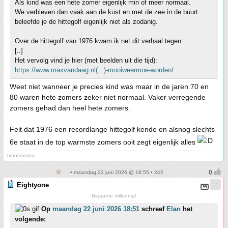
Als kind was een hete zomer eigenlijk min of meer normaal.
We verbleven dan vaak aan de kust en met de zee in de buurt
beleefde je de hittegolf eigenlijk niet als zodanig.
Over de hittegolf van 1976 kwam ik net dit verhaal tegen:
[..]
Het vervolg vind je hier (met beelden uit die tijd):
https://www.maxvandaag.nl(...)-mooiweermoe-worden/
Weet niet wanneer je precies kind was maar in de jaren 70 en
80 waren hete zomers zeker niet normaal. Vaker verregende
zomers gehad dan heel hete zomers.
Feit dat 1976 een recordlange hittegolf kende en alsnog slechts
6e staat in de top warmste zomers ooit zegt eigenlijk alles
blablablabla
• maandag 22 juni 2026 @ 18:55 • 242
Eightyone
Bejaarde millennial
Op
maandag 22 juni 2026 18:51
schreef
Elan
het
volgende: