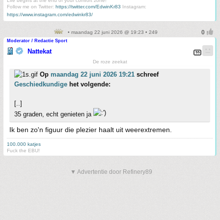
Life begins at the end of your comfort zone!
Follow me on Twitter:
https://twitter.com/EdwinKr83
Instagram:
https://www.instagram.com/edwinkr83/
• maandag 22 juni 2026 @ 19:23 • 249
Moderator / Redactie Sport
Nattekat
De roze zeekat
Op
maandag 22 juni 2026 19:21
schreef
Geschiedkundige
het volgende:
[..]
35 graden, echt genieten ja
Ik ben zo'n figuur die plezier haalt uit weerextremen.
100.000 katjes
Fuck the EBU!
▼ Advertentie door Refinery89