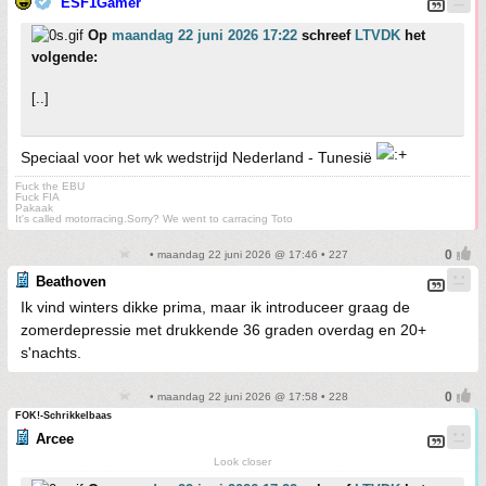
ESF1Gamer
Op
maandag 22 juni 2026 17:22
schreef
LTVDK
het
volgende:
[..]
Speciaal voor het wk wedstrijd Nederland - Tunesië
Fuck the EBU
Fuck FIA
Pakaak
It's called motorracing.Sorry? We went to carracing Toto
• maandag 22 juni 2026 @ 17:46 • 227
Beathoven
Ik vind winters dikke prima, maar ik introduceer graag de
zomerdepressie met drukkende 36 graden overdag en 20+
s'nachts.
• maandag 22 juni 2026 @ 17:58 • 228
FOK!-Schrikkelbaas
Arcee
Look closer