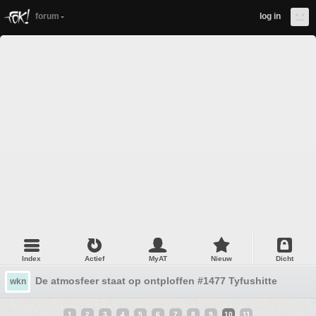
forum
log in
Index
Actief
MyAT
Nieuw
Dicht
De atmosfeer staat op ontploffen #1477 Tyfushitte
wkn
1
2
3
4
5
6
7
8
9
10
11