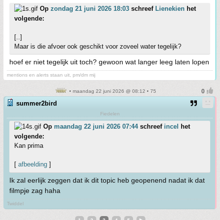
Op
zondag 21 juni 2026 18:03
schreef
Lienekien
het
volgende:
[..]
Maar is die afvoer ook geschikt voor zoveel water tegelijk?
hoef er niet tegelijk uit toch? gewoon wat langer leeg laten lopen
mentions en alerts staan uit, pm/dm mij
• maandag 22 juni 2026 @ 08:12 • 75
summer2bird
Fiedelen
Op
maandag 22 juni 2026 07:44
schreef
incel
het
volgende:
Kan prima
[
afbeelding
]
Ik zal eerlijk zeggen dat ik dit topic heb geopenend nadat ik dat
filmpje zag haha
Twiddel