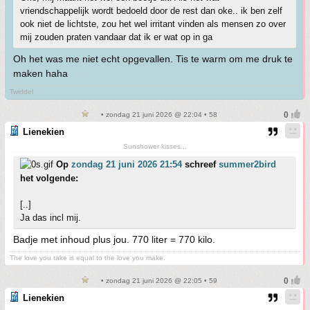
vriendschappelijk wordt bedoeld door de rest dan oke.. ik ben zelf
ook niet de lichtste, zou het wel irritant vinden als mensen zo over
mij zouden praten vandaar dat ik er wat op in ga
Oh het was me niet echt opgevallen. Tis te warm om me druk te
maken haha
Twiddel
• zondag 21 juni 2026 @ 22:04 • 58
Lienekien
Sunshower kisses...
Op
zondag 21 juni 2026 21:54
schreef
summer2bird
het volgende:
[..]
Ja das incl mij.
Badje met inhoud plus jou. 770 liter = 770 kilo.
The love you take is equal to the love you make.
• zondag 21 juni 2026 @ 22:05 • 59
Lienekien