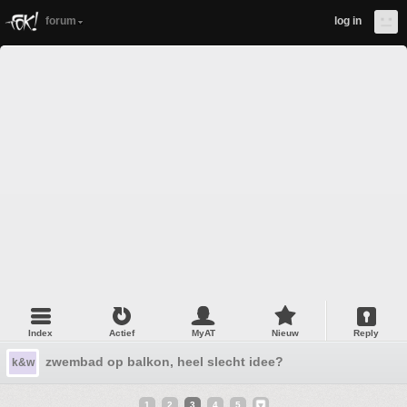
forum
log in
Index
Actief
MyAT
Nieuw
Reply
zwembad op balkon, heel slecht idee?
k&w
1
2
3
4
5