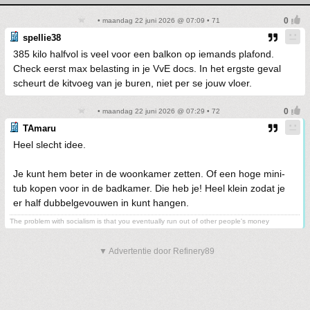
• maandag 22 juni 2026 @ 07:09 • 71
spellie38
385 kilo halfvol is veel voor een balkon op iemands plafond.
Check eerst max belasting in je VvE docs. In het ergste geval
scheurt de kitvoeg van je buren, niet per se jouw vloer.
• maandag 22 juni 2026 @ 07:29 • 72
TAmaru
Heel slecht idee.
Je kunt hem beter in de woonkamer zetten. Of een hoge mini-
tub kopen voor in de badkamer. Die heb je! Heel klein zodat je
er half dubbelgevouwen in kunt hangen.
The problem with socialism is that you eventually run out of other people's money
▼ Advertentie door Refinery89