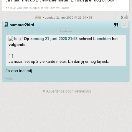
Ja maar niet op 2 vierkante meter. En dan jij er nog bij ook.
The love you take is equal to the love you make.
• zondag 21 juni 2026 @ 21:54 • 53
summer2bird
Fiedelen
Op
zondag 21 juni 2026 21:53
schreef
Lienekien
het
volgende:
[..]
Ja maar niet op 2 vierkante meter. En dan jij er nog bij ook.
Ja das incl mij.
Twiddel
▼ Advertentie door Refinery89