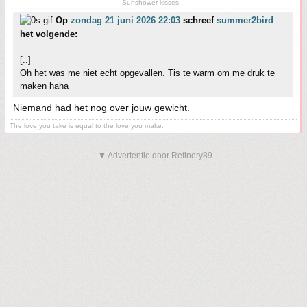
Sunshower kisses...
Op
zondag 21 juni 2026 22:03
schreef
summer2bird
het volgende:
[..]
Oh het was me niet echt opgevallen. Tis te warm om me druk te
maken haha
Niemand had het nog over jouw gewicht.
The love you take is equal to the love you make.
▼ Advertentie door Refinery89