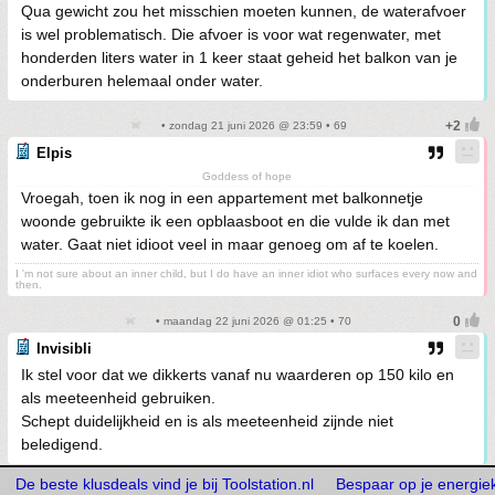
Qua gewicht zou het misschien moeten kunnen, de waterafvoer
is wel problematisch. Die afvoer is voor wat regenwater, met
honderden liters water in 1 keer staat geheid het balkon van je
onderburen helemaal onder water.
• zondag 21 juni 2026 @ 23:59 • 69
Elpis
Goddess of hope
Vroegah, toen ik nog in een appartement met balkonnetje
woonde gebruikte ik een opblaasboot en die vulde ik dan met
water. Gaat niet idioot veel in maar genoeg om af te koelen.
I 'm not sure about an inner child, but I do have an inner idiot who surfaces every now and
then.
• maandag 22 juni 2026 @ 01:25 • 70
Invisibli
Ik stel voor dat we dikkerts vanaf nu waarderen op 150 kilo en
als meeteenheid gebruiken.
Schept duidelijkheid en is als meeteenheid zijnde niet
beledigend.
De beste klusdeals vind je bij Toolstation.nl
Bespaar op je energiek