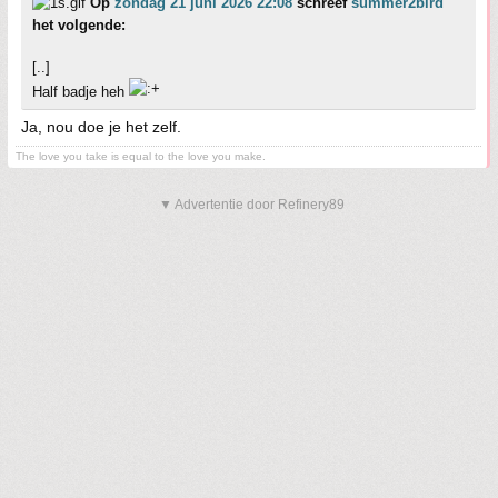
Op
zondag 21 juni 2026 22:08
schreef
summer2bird
het volgende:
[..]
Half badje heh
Ja, nou doe je het zelf.
The love you take is equal to the love you make.
▼ Advertentie door Refinery89