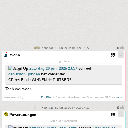
• zondag 21 juni 2026 @ 00:00 • 22
svann
night-hawk
Op
zaterdag 20 juni 2026 23:57
schreef
capuchon_jongen
het volgende:
OP het Einde WINNEN de DUITSERS
Toch wel weer.
seek electricity
Fok!Team
Kiva micro-kredieten == Doe mee met $25! ==
topic
• zondag 21 juni 2026 @ 00:00 • 23
PowerLoungen
Duurt een kwartiertje