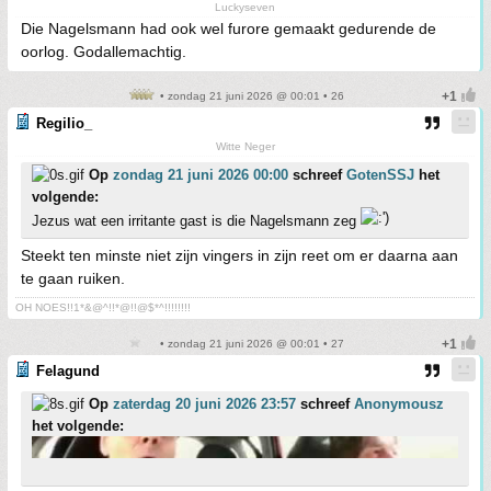
Luckyseven
Die Nagelsmann had ook wel furore gemaakt gedurende de
oorlog. Godallemachtig.
• zondag 21 juni 2026 @ 00:01 • 26
Regilio_
Witte Neger
Op
zondag 21 juni 2026 00:00
schreef
GotenSSJ
het
volgende:
Jezus wat een irritante gast is die Nagelsmann zeg
Steekt ten minste niet zijn vingers in zijn reet om er daarna aan
te gaan ruiken.
OH NOES!!1*&@^!!*@!!@$*^!!!!!!!!
• zondag 21 juni 2026 @ 00:01 • 27
Felagund
Op
zaterdag 20 juni 2026 23:57
schreef
Anonymousz
het volgende: