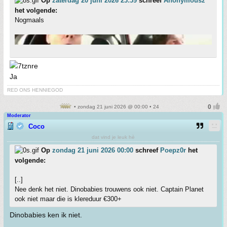
Op
zaterdag 20 juni 2026 23:59
schreef
Anonymousz
het volgende:
Nogmaals
Ja
RED ONS HENNIEGOD
• zondag 21 juni 2026 @ 00:00 • 24
Moderator
Coco
dat vind je leuk hè
Op
zondag 21 juni 2026 00:00
schreef
Poepz0r
het
volgende:
[..]
Nee denk het niet. Dinobabies trouwens ook niet. Captain Planet
ook niet maar die is klereduur €300+
Dinobabies ken ik niet.