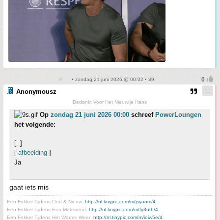
• zondag 21 juni 2026 @ 00:02 • 39
Anonymousz
Bedankt Voor Het Nieuwtje Hans
Op
zondag 21 juni 2026 00:00
schreef
PowerLoungen
het volgende:
[..]
[
afbeelding
]
Ja
gaat iets mis
Een Fokker Tijdens Oud & Nieuw:
http://nl.tinypic.com/m/jsyaom/4
Een Fokker Tijdens Een Meteoroïd:
http://nl.tinypic.com/m/fy3nth/4
Een Fokker Tijdens Het Warme Weer:
http://nl.tinypic.com/m/ioiw5e/4