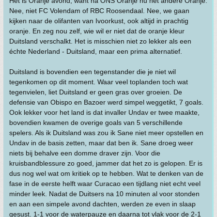
Het is Oranje avond, want na ONS Oranje nu het andere Oranje.
Nee, niet FC Volendam of RBC Roosendaal. Nee, we gaan
kijken naar de olifanten van Ivoorkust, ook altijd in prachtig
oranje. En zeg nou zelf, wie wil er niet dat de oranje kleur
Duitsland verschalkt. Het is misschien niet zo lekker als een
échte Nederland - Duitsland, maar een prima alternatief.
Duitsland is bovendien een tegenstander die je niet wil
tegenkomen op dit moment. Waar veel toplanden toch wat
tegenvielen, liet Duitsland er geen gras over groeien. De
defensie van Obispo en Bazoer werd simpel weggetikt, 7 goals.
Ook lekker voor het land is dat invaller Undav er twee maakte,
bovendien kwamen de overige goals van 5 verschillende
spelers. Als ik Duitsland was zou ik Sane niet meer opstellen en
Undav in de basis zetten, maar dat ben ik. Sane droeg weer
niets bij behalve een domme draver zijn. Voor die
kruisbandblessure zo goed, jammer dat het zo is gelopen. Er is
dus nog wel wat om kritiek op te hebben. Wat te denken van de
fase in de eerste helft waar Curacao een tijdlang niet echt veel
minder leek. Nadat de Duitsers na 10 minuten al voor stonden
en aan een simpele avond dachten, werden ze even in slaap
gesust. 1-1 voor de waterpauze en daarna tot vlak voor de 2-1