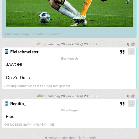
What can change the nature of a man?
• zaterdag 20 juni 2026 @ 23:58 • 2
Fleischmeister
Eet vleesch
JAWOHL
Op z'n Duits
Een dag zonder vlees is een dag niet geleefd
• zaterdag 20 juni 2026 @ 23:58 • 3
Regilio_
Witte Neger
Fipo
OH NOES!!1*&@^!!*@!!@$*^!!!!!!!!
▼ Advertentie door Refinery89