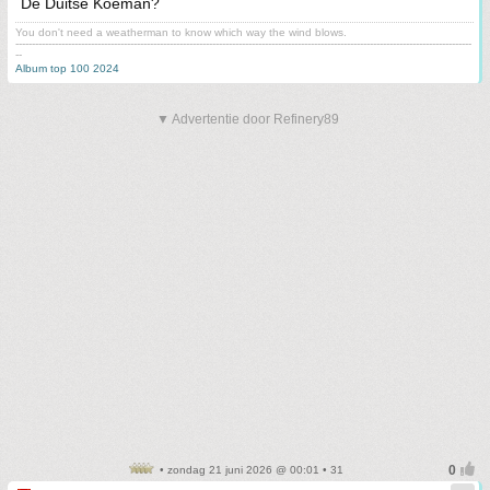
De Duitse Koeman?
You don't need a weatherman to know which way the wind blows.
-------------------------------------------------------------------------------------------------------------------------------------------
--
Album top 100 2024
▼ Advertentie door Refinery89
• zondag 21 juni 2026 @ 00:01 • 31