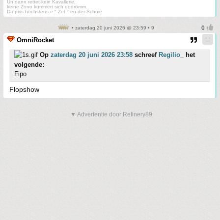
Un dann rettet kein Kavallerie,
keine Zorro kümmert sich dodrömm.
Dä piss höchstens e " Zet " en der Schnie
• zaterdag 20 juni 2026 @ 23:59 • 9
OmniRocket
Op
zaterdag 20 juni 2026 23:58
schreef
Regilio_
het
volgende:
Fipo
Flopshow
▼ Advertentie door Refinery89