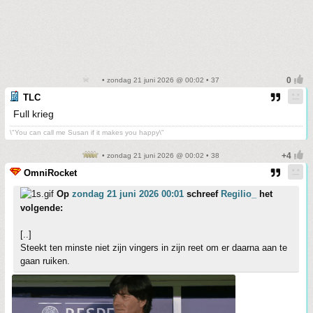
• zondag 21 juni 2026 @ 00:02 • 37
TLC
Full krieg
\"You can call me Susan if it makes you happy\"
• zondag 21 juni 2026 @ 00:02 • 38
OmniRocket
Op
zondag 21 juni 2026 00:01
schreef
Regilio_
het
volgende:
[..]
Steekt ten minste niet zijn vingers in zijn reet om er daarna aan te
gaan ruiken.