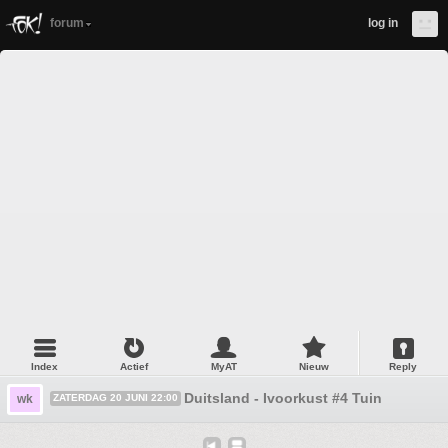
forum
log in
Index
Actief
MyAT
Nieuw
Reply
Duitsland - Ivoorkust #4 Tuin
wk
ZATERDAG 20 JUNI 22:00