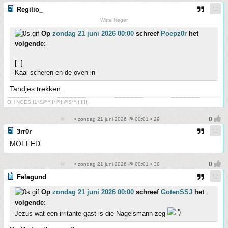
Regilio_
Witte Neger
Op
zondag 21 juni 2026 00:00
schreef
Poepz0r
het
volgende:
[..]
Kaal scheren en de oven in
Tandjes trekken.
OH NOES!!1*&@^!!*@!!@$*^!!!!!!!!
• zondag 21 juni 2026 @ 00:01 • 29
3rr0r
MOFFED
• zondag 21 juni 2026 @ 00:01 • 30
Felagund
Op
zondag 21 juni 2026 00:00
schreef
GotenSSJ
het
volgende:
Jezus wat een irritante gast is die Nagelsmann zeg