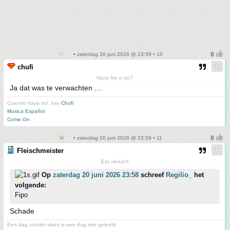
• zaterdag 20 juni 2026 @ 23:59 • 10
chufi
Hace frio o no?
Ja dat was te verwachten ....
Cuando haya sol, hay
Chufi
Musica Español
Come On
• zaterdag 20 juni 2026 @ 23:59 • 11
Fleischmeister
Eet vleesch
Op
zaterdag 20 juni 2026 23:58
schreef
Regilio_
het
volgende:
Fipo
Schade
Een dag zonder vlees is een dag niet geleefd