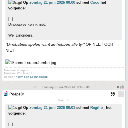
Op
zondag 21 juni 2026 00:00
schreef
Coco
het
volgende:
[..]
Dinobabies ken ik niet.
Wel Dinoriders.
"Dinobabies spelen want ze hebben alle tij-"
OF NEE TOCH
NIET
Maximaal 4 regels
Maximaal 250 tekens
(te kort?
neem een abonnement
)
• zondag 21 juni 2026 @ 00:02 • 35
Poepz0r
Poepz0r
Op
zondag 21 juni 2026 00:01
schreef
Regilio_
het
volgende:
[..]