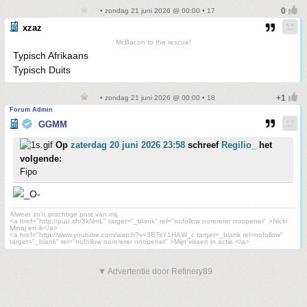
• zondag 21 juni 2026 @ 00:00 • 17
xzaz
McBacon to the rescue!
Typisch Afrikaans
Typisch Duits
• zondag 21 juni 2026 @ 00:00 • 18
Forum Admin
GGMM
Op
zaterdag 20 juni 2026 23:58
schreef
Regilio_
het
volgende:
Fipo
Alweer zo'n prachtige post van mij.
<a href="http://puu.sh/3kNmL" target="_blank" rel="nofollow norererer noopener" >Nicki
Minaj en ik</a>
<a href="http://www.youtube.com/watch?v=3BTsY1HAW_c target=_blank rel=nofollow"
target="_blank" rel="nofollow norererer noopener" >Mijn vissen in actie.</a>
▼ Advertentie door Refinery89