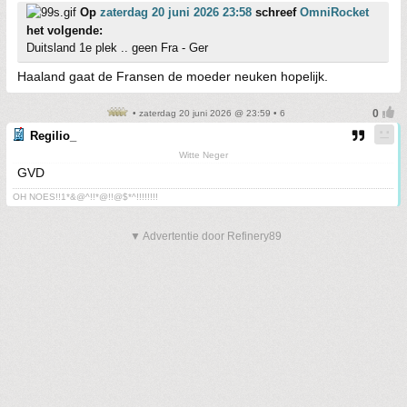
Op
zaterdag 20 juni 2026 23:58
schreef
OmniRocket
het volgende:
Duitsland 1e plek .. geen Fra - Ger
Haaland gaat de Fransen de moeder neuken hopelijk.
• zaterdag 20 juni 2026 @ 23:59 • 6
Regilio_
Witte Neger
GVD
OH NOES!!1*&@^!!*@!!@$*^!!!!!!!!
▼ Advertentie door Refinery89