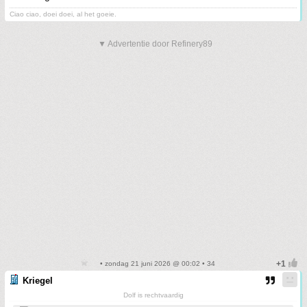
Ciao ciao, doei doei, al het goeie.
▼ Advertentie door Refinery89
• zondag 21 juni 2026 @ 00:02 • 34
Kriegel
Dolf is rechtvaardig