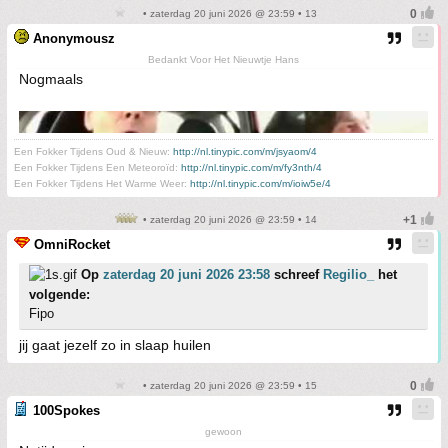
• zaterdag 20 juni 2026 @ 23:59 • 13
Anonymousz
Bedankt Voor Het Nieuwtje Hans
Nogmaals
Een Fokker Tijdens Oud & Nieuw:
http://nl.tinypic.com/m/jsyaom/4
Een Fokker Tijdens Een Meteoroïd:
http://nl.tinypic.com/m/fy3nth/4
Een Fokker Tijdens Het Warme Weer:
http://nl.tinypic.com/m/ioiw5e/4
• zaterdag 20 juni 2026 @ 23:59 • 14
OmniRocket
Op
zaterdag 20 juni 2026 23:58
schreef
Regilio_
het
volgende:
Fipo
jij gaat jezelf zo in slaap huilen
• zaterdag 20 juni 2026 @ 23:59 • 15
100Spokes
gewoon