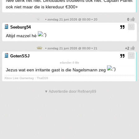
Nee denk het niet. Dinobabies trouwens ook niet. Captain Planet
ook niet maar die is klereduur €300+
• zondag 21 juni 2026 @ 00:00 • 20
Seeburg54
Altijd mazzel hè
• zondag 21 juni 2026 @ 00:00 • 21
GotenSSJ
eilander 4-life
Jezus wat een irritante gast is die Nagelsmann zeg
Xbox Live Gamertag : ThaD16
▼ Advertentie door Refinery89