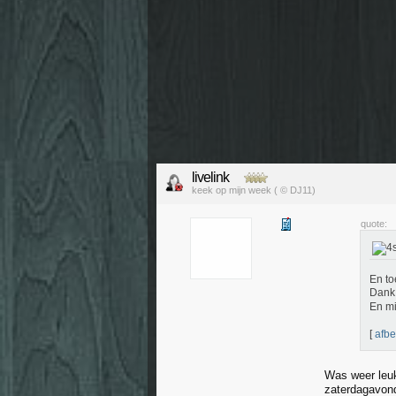
livelink
keek op mijn week ( © DJ11)
quote:
En to
Dank 
En mi
[
afbe
Was weer leuk
zaterdagavon