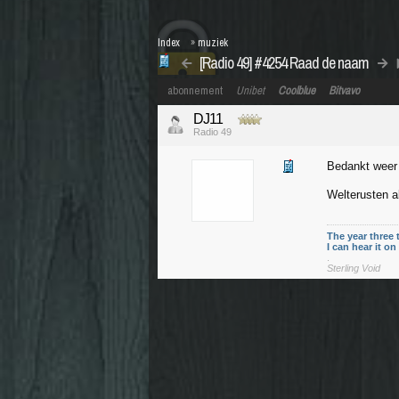
Index
»
muziek
[Radio 49] #4254 Raad de naam
abonnement
Unibet
Coolblue
Bitvavo
DJ11
Radio 49
Bedankt weer
Welterusten a
The year three 
I can hear it o
.
Sterling Void