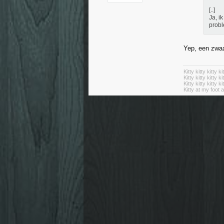
[..]
Ja, i
prob
Yep, een zwaa
Kitty kitty kitty ki
Kitty kitty kitty ki
Kitty kitty kitty ki
Kitty at my foot a