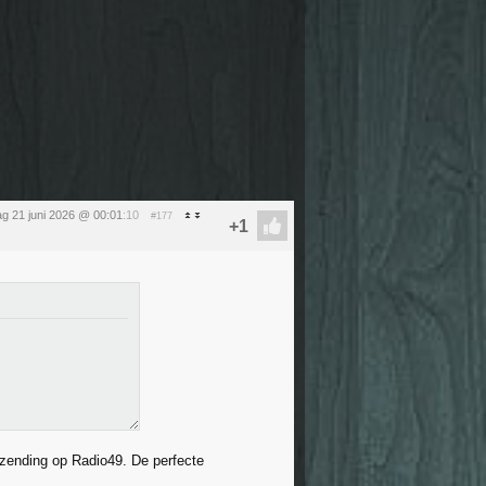
g 21 juni 2026 @ 00:01
:10
#177
tzending op Radio49. De perfecte