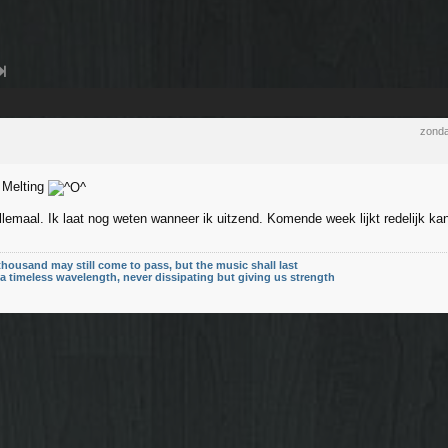
zonda
 Melting
llemaal. Ik laat nog weten wanneer ik uitzend. Komende week lijkt redelijk ka
thousand may still come to pass, but the music shall last
n a timeless wavelength, never dissipating but giving us strength