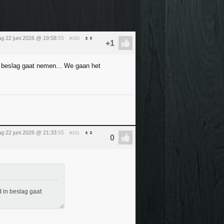
g 22 juni 2026 @ 19:58
:55
#180
n beslag gaat nemen... We gaan het
g 22 juni 2026 @ 21:33
:55
#181
 in beslag gaat