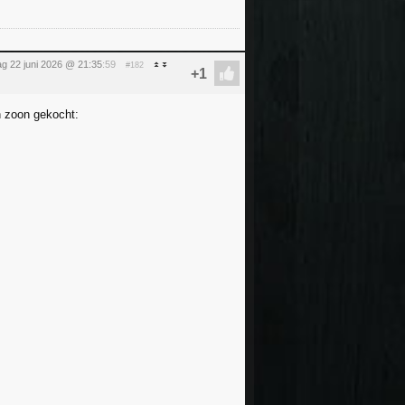
g 22 juni 2026 @ 21:35
:59
#182
jn zoon gekocht: