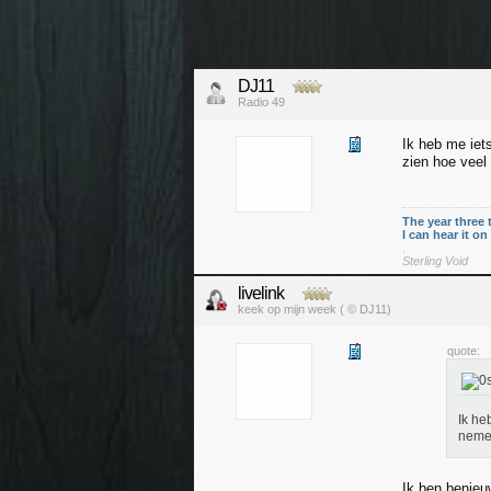
DJ11
Radio 49
Ik heb me iet
zien hoe veel 
The year three 
I can hear it o
.
Sterling Void
livelink
keek op mijn week ( © DJ11)
quote:
Ik he
nemen
Ik ben benieu