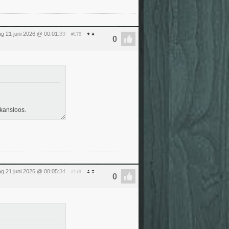
g 21 juni 2026 @ 00:01
:39
#178
 kansloos.
g 21 juni 2026 @ 00:05
:34
#179