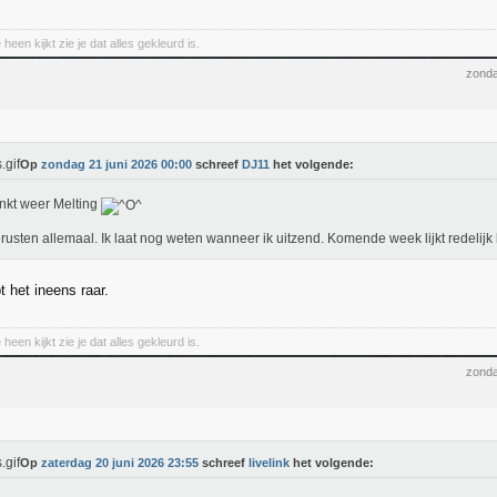
heen kijkt zie je dat alles gekleurd is.
zonda
Op
zondag 21 juni 2026 00:00
schreef
DJ11
het volgende:
nkt weer Melting
rusten allemaal. Ik laat nog weten wanneer ik uitzend. Komende week lijkt redelijk
 het ineens raar.
heen kijkt zie je dat alles gekleurd is.
zonda
Op
zaterdag 20 juni 2026 23:55
schreef
livelink
het volgende: