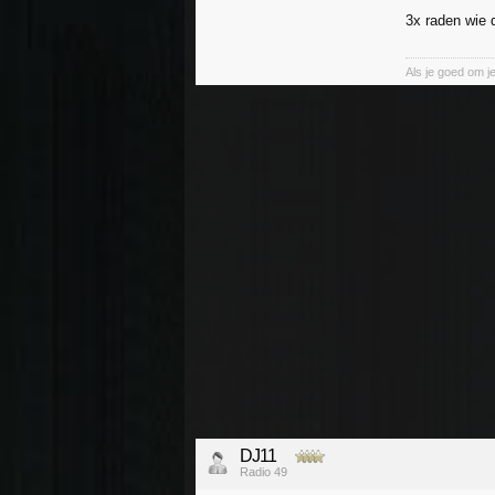
3x raden wie d
Als je goed om je 
DJ11
Radio 49