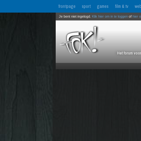
frontpage
sport
games
film & tv
web
Je bent niet ingelogd.
Klik hier om in te loggen
of
hier 
Het forum voor