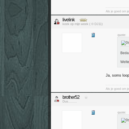
Als je goed om je 
livelink
keek op mijn week ( © DJ11)
quote:
Beda
Welte
Ja, soms loopt
Als je goed om je 
brother52
Dus..........
quote: