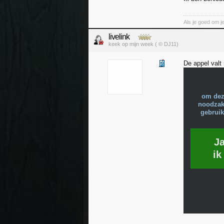
Als je goed om je 
livelink
keek op mijn week ( © DJ11)
De appel valt 
om dez
noodzake
gebruik
J
ik