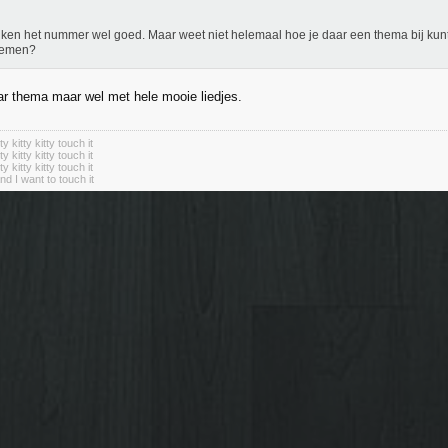
k ken het nummer wel goed. Maar weet niet helemaal hoe je daar een thema bij kun
lemen?
r thema maar wel met hele mooie liedjes.
tty kitty kitty touch it
tty kitty kitty touch it
tty kitty kitty touch it
nd I want to touch it