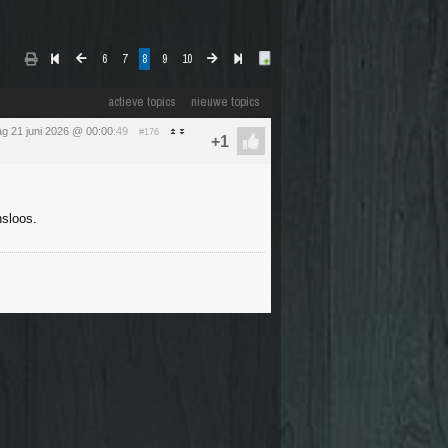
6
7
8
9
10
actieve topics
nieuwe topics
g 21 juni 2026 @ 00:00
:49
#176
nsloos.