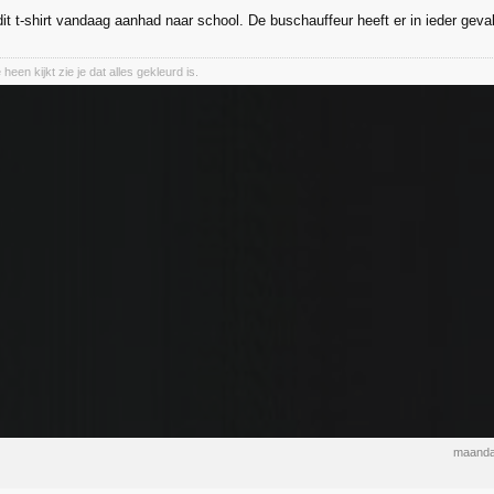
it t-shirt vandaag aanhad naar school. De buschauffeur heeft er in ieder geva
heen kijkt zie je dat alles gekleurd is.
maanda