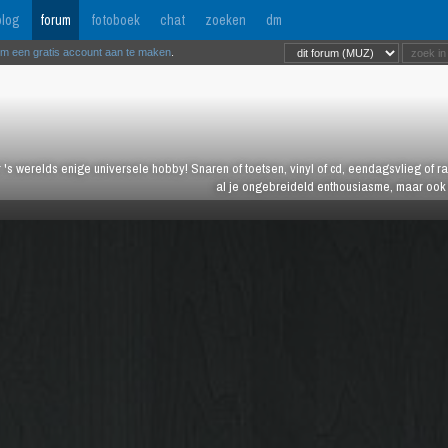
log
forum
fotoboek
chat
zoeken
dm
om een gratis account aan te maken
.
 's werelds enige universele hobby! Snaren of toetsen, vinyl of cd, eendagsvlieg of ras
al je ongebreideld enthousiasme, maar ook j