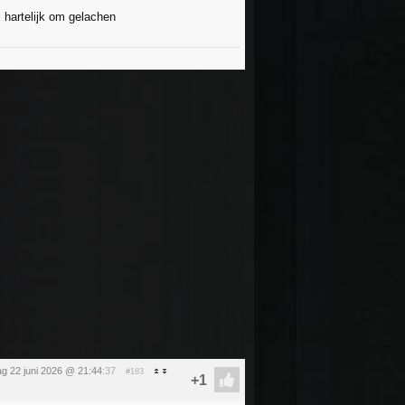
l hartelijk om gelachen
g 22 juni 2026 @ 21:44
:37
#183