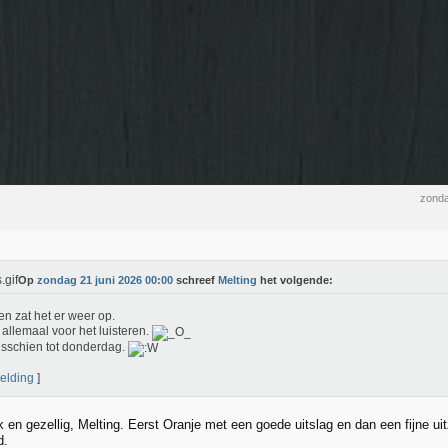
zonda
Op
zondag 21 juni 2026 00:00
schreef
Melting
het volgende:
en zat het er weer op.
allemaal voor het luisteren.
sschien tot donderdag.
elding
]
 en gezellig, Melting. Eerst Oranje met een goede uitslag en dan een fijne ui
d.