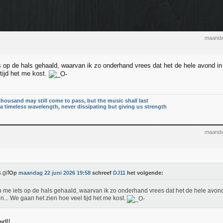
maanda
s op de hals gehaald, waarvan ik zo onderhand vrees dat het de hele avond i
tijd het me kost.
thousand may still come to pass, but the music shall last
n a timeless wavelength, never dissipating but giving us strength
maanda
Op
maandag 22 juni 2026 19:58
schreef
DJ11
het volgende:
b me iets op de hals gehaald, waarvan ik zo onderhand vrees dat het de hele avond
... We gaan het zien hoe veel tijd het me kost.
wd!!