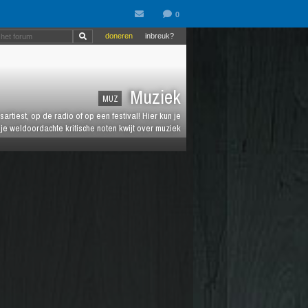
doneren
inbreuk?
Muziek
MUZ
artiest, op de radio of op een festival! Hier kun je
e weldoordachte kritische noten kwijt over muziek