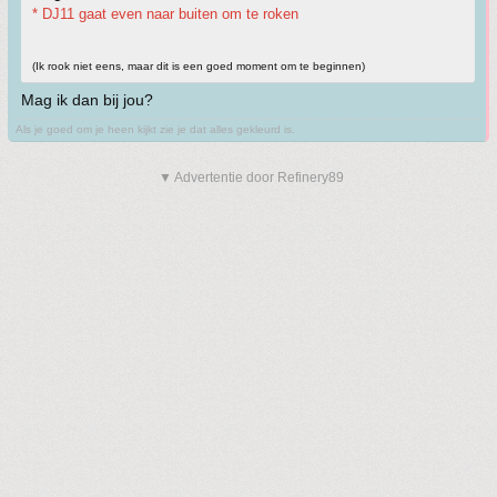
* DJ11 gaat even naar buiten om te roken
(Ik rook niet eens, maar dit is een goed moment om te beginnen)
Mag ik dan bij jou?
Als je goed om je heen kijkt zie je dat alles gekleurd is.
▼ Advertentie door Refinery89