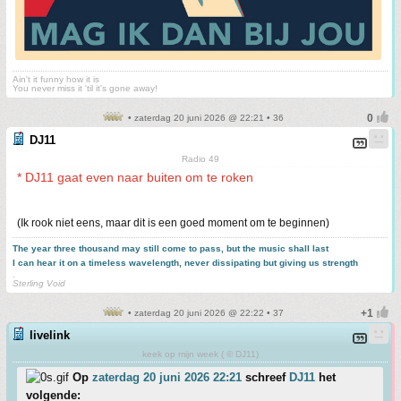
Ain't it funny how it is
You never miss it 'til it's gone away!
• zaterdag 20 juni 2026 @ 22:21 • 36
DJ11
Radio 49
* DJ11 gaat even naar buiten om te roken
(Ik rook niet eens, maar dit is een goed moment om te beginnen)
The year three thousand may still come to pass, but the music shall last
I can hear it on a timeless wavelength, never dissipating but giving us strength
.
Sterling Void
• zaterdag 20 juni 2026 @ 22:22 • 37
livelink
keek op mijn week ( © DJ11)
Op
zaterdag 20 juni 2026 22:21
schreef
DJ11
het
volgende: