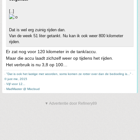
[..]
Dat is wel erg zuinig rijden dan.
Van de week 51 liter getankt. Nu kan ik ook weer 800 kilometer
rijden.
Er zat nog voor 120 kilometer in de tank/accu.
Maar die accu laadt zichzelf weer op tijdens het rijden.
Het verbruik is nu 3,8 op 100…
-
"Dat is ook het lastige met woorden, soms komen ze rotter over dan de bedoeling is..."
-
© just me, 2015
-
Vijf voor 12...
-
MadMaster @ Mixcloud
▼ Advertentie door Refinery89