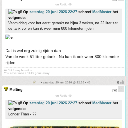
on Radio 49!
Op
zaterdag 20 juni 2026 22:27
schreef
MadMaster
het
volgende:
Vanmiddag voor het eerst getankt na bijna 3 weken, na 22 liter zat
de tank vol en kan ik weer ruim 800 kilometer rijden.
Dat is wel erg zuinig rijden dan.
Van de week 51 liter getankt. Nu kan ik ook weer 800 kilometer
rijden.
Ain't it funny how it is
You never miss it 'til it's gone away!
• zaterdag 20 juni 2026 @ 22:29 • 46
Melting
on Radio 49!
Op
zaterdag 20 juni 2026 22:27
schreef
MadMaster
het
volgende:
Longer Than - ??