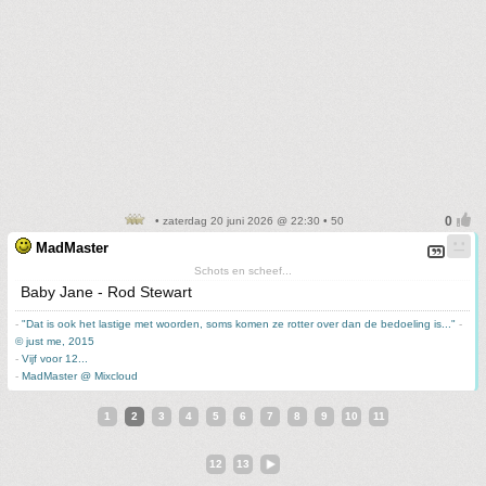
• zaterdag 20 juni 2026 @ 22:30 • 50
MadMaster
Schots en scheef...
Baby Jane - Rod Stewart
-
"Dat is ook het lastige met woorden, soms komen ze rotter over dan de bedoeling is..."
-
© just me, 2015
-
Vijf voor 12...
-
MadMaster @ Mixcloud
1
2
3
4
5
6
7
8
9
10
11
12
13