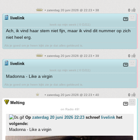
• zaterdag 20 juni 2026 @ 22:23 • 38
livelink
keek op mijn week ( © DJ11)
Ach, ik vind haar stem niet fijn, maar ik vind dit nummer op zich
niet heel erg.
Als je goed om je heen kijkt zie je dat alles gekleurd is.
• zaterdag 20 juni 2026 @ 22:23 • 39
livelink
keek op mijn week ( © DJ11)
Madonna - Like a virgin
Als je goed om je heen kijkt zie je dat alles gekleurd is.
• zaterdag 20 juni 2026 @ 22:23 • 40
Melting
on Radio 49!
Op
zaterdag 20 juni 2026 22:23
schreef
livelink
het
volgende:
Madonna - Like a virgin