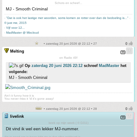
Schots en scheef...
MJ - Smooth Criminal
-
"Dat is ook het lastige met woorden, soms komen ze rotter over dan de bedoeling is..."
-
© just me, 2015
-
Vijf voor 12...
-
MadMaster @ Mixcloud
• zaterdag 20 juni 2026 @ 22:12 • 27
Melting
on Radio 49!
Op
zaterdag 20 juni 2026 22:12
schreef
MadMaster
het
volgende:
MJ - Smooth Criminal
Ain't it funny how it is
You never miss it 'til it's gone away!
• zaterdag 20 juni 2026 @ 22:12 • 28
livelink
keek op mijn week ( © DJ11)
Dit vind ik wel een lekker MJ-nummer.
Als je goed om je heen kijkt zie je dat alles gekleurd is.