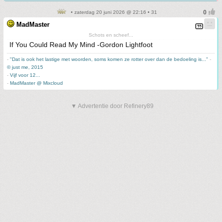
• zaterdag 20 juni 2026 @ 22:16 • 31
MadMaster
Schots en scheef...
If You Could Read My Mind -Gordon Lightfoot
-
"Dat is ook het lastige met woorden, soms komen ze rotter over dan de bedoeling is..."
-
© just me, 2015
-
Vijf voor 12...
-
MadMaster @ Mixcloud
▼ Advertentie door Refinery89