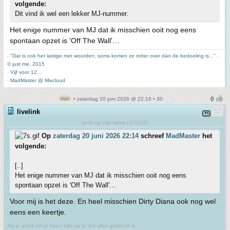
volgende:
Dit vind ik wel een lekker MJ-nummer.
Het enige nummer van MJ dat ik misschien ooit nog eens
spontaan opzet is 'Off The Wall'…
-
"Dat is ook het lastige met woorden, soms komen ze rotter over dan de bedoeling is..."
-
© just me, 2015
-
Vijf voor 12...
-
MadMaster @ Mixcloud
• zaterdag 20 juni 2026 @ 22:16 • 30
livelink
keek op mijn week ( © DJ11)
Op
zaterdag 20 juni 2026 22:14
schreef
MadMaster
het
volgende:
[..]
Het enige nummer van MJ dat ik misschien ooit nog eens
spontaan opzet is 'Off The Wall'…
Voor mij is het deze. En heel misschien Dirty Diana ook nog wel
eens een keertje.
Als je goed om je heen kijkt zie je dat alles gekleurd is.