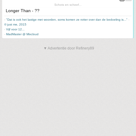
Schots en scheef...
Longer Than - ??
-
"Dat is ook het lastige met woorden, soms komen ze rotter over dan de bedoeling is..."
-
© just me, 2015
-
Vijf voor 12...
-
MadMaster @ Mixcloud
▼ Advertentie door Refinery89