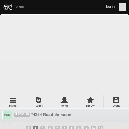
forum
log in
Index
Actief
MyAT
Nieuw
Dicht
#4254 Raad de naam
muz
RADIO 49
1
2
3
4
5
6
7
8
9
10
11