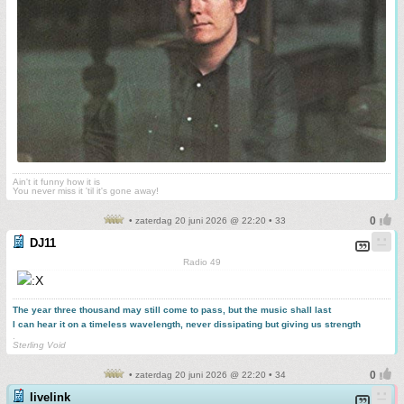
Ain't it funny how it is
You never miss it 'til it's gone away!
• zaterdag 20 juni 2026 @ 22:20 • 33
DJ11
Radio 49
The year three thousand may still come to pass, but the music shall last
I can hear it on a timeless wavelength, never dissipating but giving us strength
.
Sterling Void
• zaterdag 20 juni 2026 @ 22:20 • 34
livelink