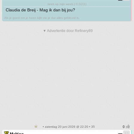
keek op mijn week ( © DJ11)
Claudia de Breij - Mag ik dan bij jou?
Als je goed om je heen kijkt zie je dat alles gekleurd is.
▼ Advertentie door Refinery89
• zaterdag 20 juni 2026 @ 22:20 • 35