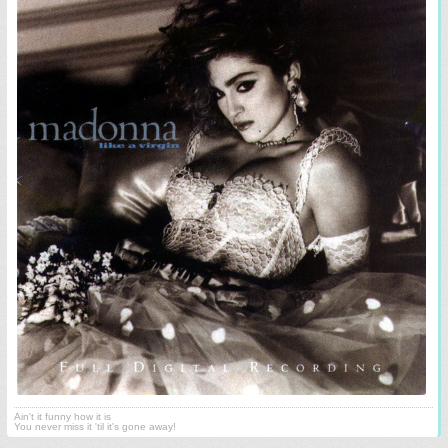
Ain't it funny how it is
You never miss it 'til it's gone away!