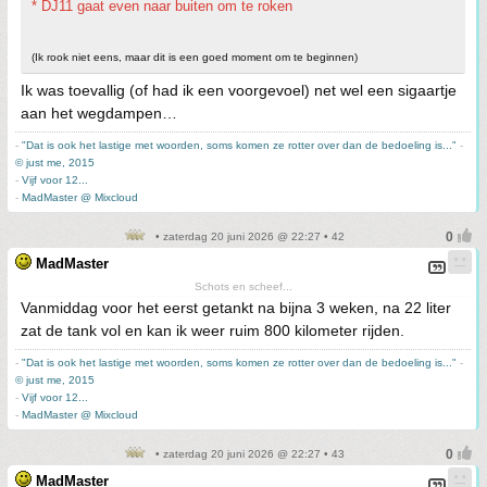
* DJ11 gaat even naar buiten om te roken
(Ik rook niet eens, maar dit is een goed moment om te beginnen)
Ik was toevallig (of had ik een voorgevoel) net wel een sigaartje
aan het wegdampen…
-
"Dat is ook het lastige met woorden, soms komen ze rotter over dan de bedoeling is..."
-
© just me, 2015
-
Vijf voor 12...
-
MadMaster @ Mixcloud
• zaterdag 20 juni 2026 @ 22:27 • 42
MadMaster
Schots en scheef...
Vanmiddag voor het eerst getankt na bijna 3 weken, na 22 liter
zat de tank vol en kan ik weer ruim 800 kilometer rijden.
-
"Dat is ook het lastige met woorden, soms komen ze rotter over dan de bedoeling is..."
-
© just me, 2015
-
Vijf voor 12...
-
MadMaster @ Mixcloud
• zaterdag 20 juni 2026 @ 22:27 • 43
MadMaster