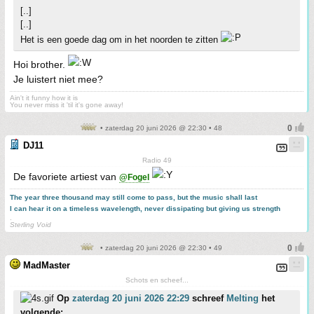
[..]
[..]
Het is een goede dag om in het noorden te zitten
Hoi brother.
Je luistert niet mee?
Ain't it funny how it is
You never miss it 'til it's gone away!
• zaterdag 20 juni 2026 @ 22:30 • 48
DJ11
Radio 49
De favoriete artiest van
@Fogel
The year three thousand may still come to pass, but the music shall last
I can hear it on a timeless wavelength, never dissipating but giving us strength
.
Sterling Void
• zaterdag 20 juni 2026 @ 22:30 • 49
MadMaster
Schots en scheef...
Op
zaterdag 20 juni 2026 22:29
schreef
Melting
het
volgende: