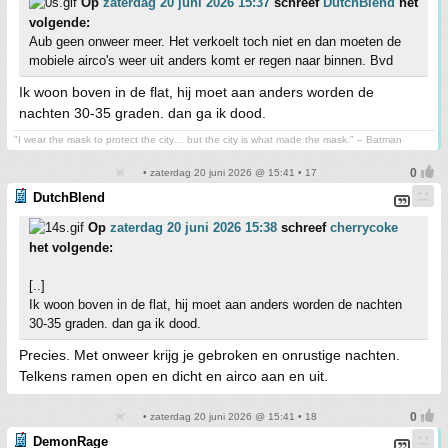
Op
zaterdag 20 juni 2026 15:37
schreef
DutchBlend
het
volgende:
Aub geen onweer meer. Het verkoelt toch niet en dan moeten de
mobiele airco's weer uit anders komt er regen naar binnen. Bvd
Ik woon boven in de flat, hij moet aan anders worden de
nachten 30-35 graden. dan ga ik dood.
"I wear the mask to protect the city… but the city is what made the mask." – Batman
• zaterdag 20 juni 2026 @ 15:41 • 17
DutchBlend
Op
zaterdag 20 juni 2026 15:38
schreef
cherrycoke
het volgende:
[..]
Ik woon boven in de flat, hij moet aan anders worden de nachten
30-35 graden. dan ga ik dood.
Precies. Met onweer krijg je gebroken en onrustige nachten.
Telkens ramen open en dicht en airco aan en uit.
• zaterdag 20 juni 2026 @ 15:41 • 18
DemonRage