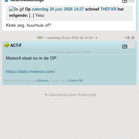
Op
zaterdag 20 juni 2026 14:27
schreef
THEFXR
het
volgende:
[..] Yess
Klote zeg, huurhuis of?
• zaterdag 20 juni 2026 @ 14:45 • 3
ACT-F
Onmeunige gaspedoal emmer
MeteoA staat nu in de OP:
https://data.meteoa.com/
Bekijk de webcam via
UStream
. Luister naar
Gutter FM
▼ Advertentie door Refinery89