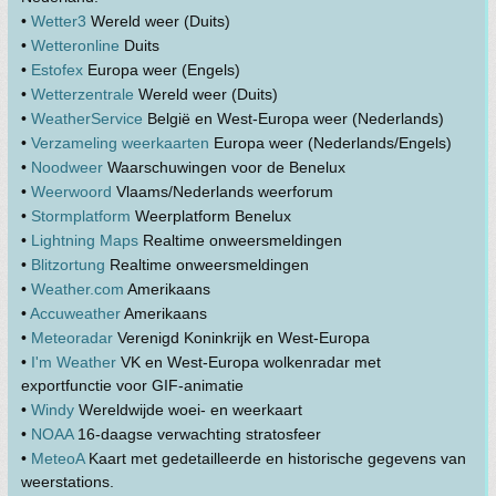
•
Wetter3
Wereld weer (Duits)
•
Wetteronline
Duits
•
Estofex
Europa weer (Engels)
•
Wetterzentrale
Wereld weer (Duits)
•
WeatherService
België en West-Europa weer (Nederlands)
•
Verzameling weerkaarten
Europa weer (Nederlands/Engels)
•
Noodweer
Waarschuwingen voor de Benelux
•
Weerwoord
Vlaams/Nederlands weerforum
•
Stormplatform
Weerplatform Benelux
•
Lightning Maps
Realtime onweersmeldingen
•
Blitzortung
Realtime onweersmeldingen
•
Weather.com
Amerikaans
•
Accuweather
Amerikaans
•
Meteoradar
Verenigd Koninkrijk en West-Europa
•
I'm Weather
VK en West-Europa wolkenradar met
exportfunctie voor GIF-animatie
•
Windy
Wereldwijde woei- en weerkaart
•
NOAA
16-daagse verwachting stratosfeer
•
MeteoA
Kaart met gedetailleerde en historische gegevens van
weerstations.