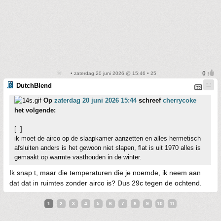
• zaterdag 20 juni 2026 @ 15:46 • 25
DutchBlend
Op
zaterdag 20 juni 2026 15:44
schreef
cherrycoke
het volgende:
[..]
ik moet de airco op de slaapkamer aanzetten en alles hermetisch
afsluiten anders is het gewoon niet slapen, flat is uit 1970 alles is
gemaakt op warmte vasthouden in de winter.
Ik snap t, maar die temperaturen die je noemde, ik neem aan
dat dat in ruimtes zonder airco is? Dus 29c tegen de ochtend.
1
2
3
4
5
6
7
8
9
10
11