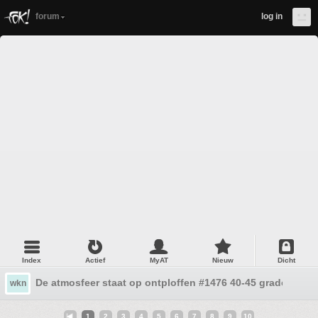
forum
log in
Index
Actief
MyAT
Nieuw
Dicht
De atmosfeer staat op ontploffen #1476 40-45 graden
wkn
1
2
3
4
5
6
7
8
9
10