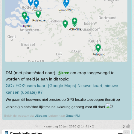
DM (met plaats/stad naar);
om erop toegevoegd te
@kree
worden of meld je aan in dit topic:
GC / FOK!users kaart (Google Maps) Nieuwe kaart, nieuwe
kansen (update) #7
We gaan dit trouwens niet precies op GPS locatie toevoegen (tenzij op
verzoek) plaats/stad lijkt me nauwkeurig genoeg voor dit doel
Bekijk de webcam via
UStream
. Luister naar
Gutter FM
• zaterdag 20 juni 2026 @ 14:41 • 2
Geschiedkundige