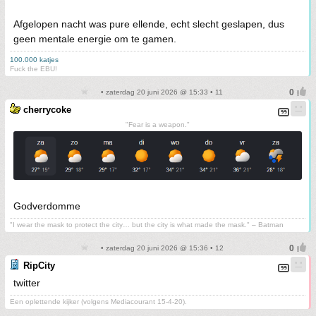
Afgelopen nacht was pure ellende, echt slecht geslapen, dus
geen mentale energie om te gamen.
100.000 katjes
Fuck the EBU!
• zaterdag 20 juni 2026 @ 15:33 • 11
cherrycoke
"Fear is a weapon."
Godverdomme
"I wear the mask to protect the city… but the city is what made the mask." – Batman
• zaterdag 20 juni 2026 @ 15:36 • 12
RipCity
twitter
Een oplettende kijker (volgens Mediacourant 15-4-20).