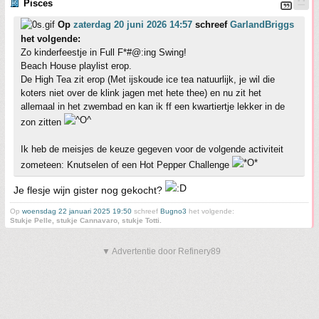
Pisces
Op
zaterdag 20 juni 2026 14:57
schreef
GarlandBriggs
het volgende:
Zo kinderfeestje in Full F*#@:ing Swing!
Beach House playlist erop.
De High Tea zit erop (Met ijskoude ice tea natuurlijk, je wil die
koters niet over de klink jagen met hete thee) en nu zit het
allemaal in het zwembad en kan ik ff een kwartiertje lekker in de
zon zitten
Ik heb de meisjes de keuze gegeven voor de volgende activiteit
zometeen: Knutselen of een Hot Pepper Challenge
Je flesje wijn gister nog gekocht?
Op
woensdag 22 januari 2025 19:50
schreef
Bugno3
het volgende:
Stukje Pelle, stukje Cannavaro, stukje Totti.
▼ Advertentie door Refinery89