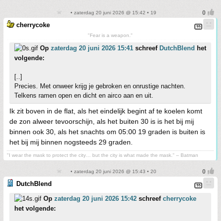
• zaterdag 20 juni 2026 @ 15:42 • 19
cherrycoke
"Fear is a weapon."
Op
zaterdag 20 juni 2026 15:41
schreef
DutchBlend
het
volgende:
[..]
Precies. Met onweer krijg je gebroken en onrustige nachten.
Telkens ramen open en dicht en airco aan en uit.
Ik zit boven in de flat, als het eindelijk begint af te koelen komt
de zon alweer tevoorschijn, als het buiten 30 is is het bij mij
binnen ook 30, als het snachts om 05:00 19 graden is buiten is
het bij mij binnen nogsteeds 29 graden.
"I wear the mask to protect the city… but the city is what made the mask." – Batman
• zaterdag 20 juni 2026 @ 15:43 • 20
DutchBlend
Op
zaterdag 20 juni 2026 15:42
schreef
cherrycoke
het volgende: