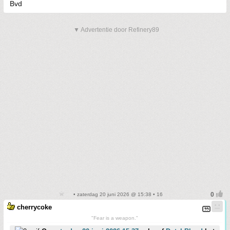
Bvd
▼ Advertentie door Refinery89
• zaterdag 20 juni 2026 @ 15:38 • 16
cherrycoke
"Fear is a weapon."