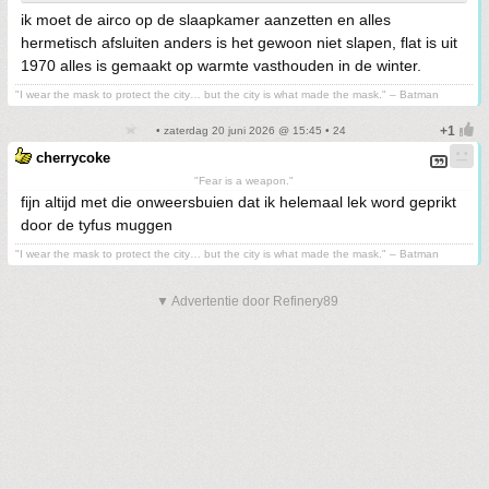
ik moet de airco op de slaapkamer aanzetten en alles
hermetisch afsluiten anders is het gewoon niet slapen, flat is uit
1970 alles is gemaakt op warmte vasthouden in de winter.
"I wear the mask to protect the city… but the city is what made the mask." – Batman
• zaterdag 20 juni 2026 @ 15:45 • 24
cherrycoke
"Fear is a weapon."
fijn altijd met die onweersbuien dat ik helemaal lek word geprikt
door de tyfus muggen
"I wear the mask to protect the city… but the city is what made the mask." – Batman
▼ Advertentie door Refinery89