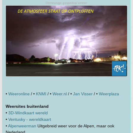
Onmeunige gaspedoal emmer
•
Weeronline
/ •
KNMI
/ •
Weer.nl
/ •
Jan Visser
/ •
Weerplaza
Weersites buitenland
•
3D-Windkaart wereld
•
Ventusky - wereldkaart
•
Alpenweerman
Uitgebreid weer voor de Alpen, maar ook
Nederland.