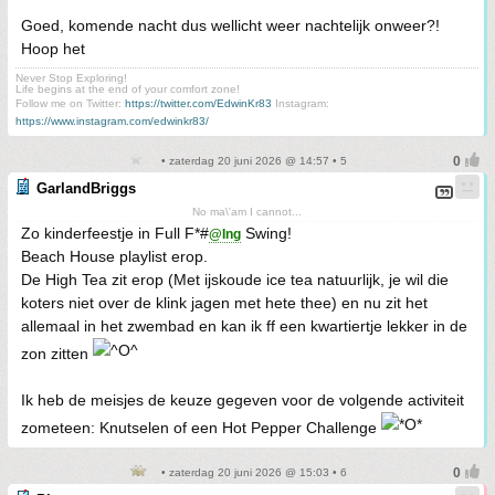
Goed, komende nacht dus wellicht weer nachtelijk onweer?!
Hoop het
Never Stop Exploring!
Life begins at the end of your comfort zone!
Follow me on Twitter:
https://twitter.com/EdwinKr83
Instagram:
https://www.instagram.com/edwinkr83/
• zaterdag 20 juni 2026 @ 14:57 • 5
GarlandBriggs
No ma\'am I cannot...
Zo kinderfeestje in Full F*#
Swing!
@Ing
Beach House playlist erop.
De High Tea zit erop (Met ijskoude ice tea natuurlijk, je wil die
koters niet over de klink jagen met hete thee) en nu zit het
allemaal in het zwembad en kan ik ff een kwartiertje lekker in de
zon zitten
Ik heb de meisjes de keuze gegeven voor de volgende activiteit
zometeen: Knutselen of een Hot Pepper Challenge
• zaterdag 20 juni 2026 @ 15:03 • 6