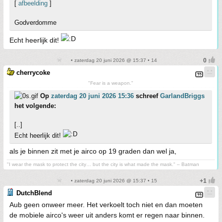
[
afbeelding
]
Godverdomme
Echt heerlijk dit!
• zaterdag 20 juni 2026 @ 15:37 • 14
cherrycoke
"Fear is a weapon."
Op
zaterdag 20 juni 2026 15:36
schreef
GarlandBriggs
het volgende:
[..]
Echt heerlijk dit!
als je binnen zit met je airco op 19 graden dan wel ja,
"I wear the mask to protect the city… but the city is what made the mask." – Batman
• zaterdag 20 juni 2026 @ 15:37 • 15
DutchBlend
Aub geen onweer meer. Het verkoelt toch niet en dan moeten
de mobiele airco's weer uit anders komt er regen naar binnen.