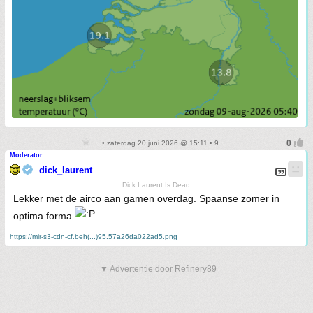
• zaterdag 20 juni 2026 @ 15:11 • 9
Moderator
dick_laurent
Dick Laurent Is Dead
Lekker met de airco aan gamen overdag. Spaanse zomer in
optima forma
https://mir-s3-cdn-cf.beh(...)95.57a26da022ad5.png
▼ Advertentie door Refinery89