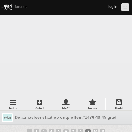
forum
log in
Index
Actief
MyAT
Nieuw
Dicht
De atmosfeer staat op ontploffen #1476 40-45 graden
wkn
1
2
3
4
5
6
7
8
9
10
11