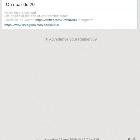
Op naar de 20
Never Stop Exploring!
Life begins at the end of your comfort zone!
Follow me on Twitter:
https://twitter.com/EdwinKr83
Instagram:
https://www.instagram.com/edwinkr83/
▼ Advertentie door Refinery89
• zondag 21 juni 2026 @ 17:51 • 219