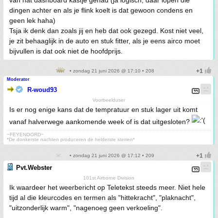
van nat dashboard kastje gehad (ja logisch, daar lopen die
dingen achter en als je flink koelt is dat gewoon condens en
geen lek haha)
Tsja ik denk dan zoals jij en heb dat ook gezegd. Kost niet veel,
je zit behaaglijk in de auto en stuk fitter, als je eens airco moet
bijvullen is dat ook niet de hoofdprijs.
• zondag 21 juni 2026 @ 17:10 • 208
Moderator
R-woud93
Voorbeelduser
Is er nog enige kans dat de tempratuur en stuk lager uit komt
vanaf halverwege aankomende week of is dat uitgesloten?
~FEYENOORD~
*De donkerste nachten produceren de helderste sterren*
• zondag 21 juni 2026 @ 17:12 • 209
Pvt.Webster
101st Airborne Division
Ik waardeer het weerbericht op Teletekst steeds meer. Niet hele
tijd al die kleurcodes en termen als "hittekracht", "plaknacht",
"uitzonderlijk warm", "nagenoeg geen verkoeling".