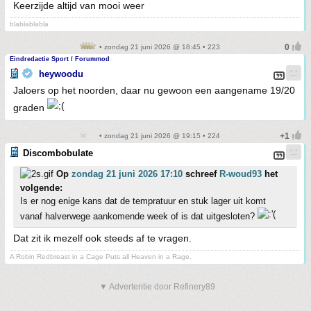
Keerzijde altijd van mooi weer
blablablabla
• zondag 21 juni 2026 @ 18:45 • 223
Eindredactie Sport / Forummod
heywoodu
Jaloers op het noorden, daar nu gewoon een aangename 19/20
graden
• zondag 21 juni 2026 @ 19:15 • 224
Discombobulate
Op
zondag 21 juni 2026 17:10
schreef
R-woud93
het
volgende:
Is er nog enige kans dat de tempratuur en stuk lager uit komt
vanaf halverwege aankomende week of is dat uitgesloten?
Dat zit ik mezelf ook steeds af te vragen.
A Robin Redbreast in a Cage Puts all Heaven in a Rage.
▼ Advertentie door Refinery89