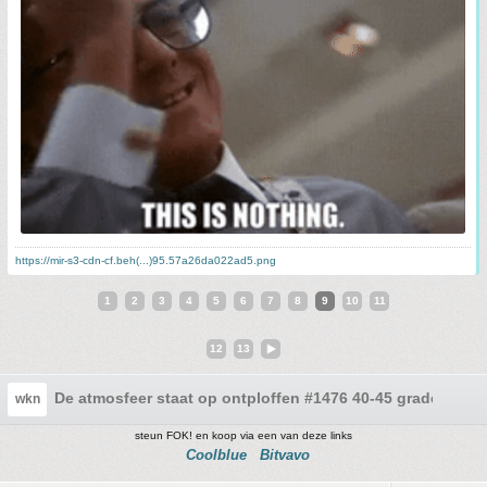
https://mir-s3-cdn-cf.beh(...)95.57a26da022ad5.png
1
2
3
4
5
6
7
8
9
10
11
12
13
De atmosfeer staat op ontploffen #1476 40-45 graden
wkn
steun FOK! en koop via een van deze links
Coolblue
Bitvavo