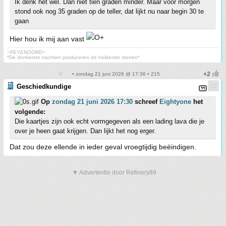
Ik denk het wel. Dan niet tien graden minder. Maar voor morgen
stond ook nog 35 graden op de teller, dat lijkt nu naar begin 30 te
gaan
Hier hou ik mij aan vast
~FEYENOORD~
*De donkerste nachten produceren de helderste sterren*
• zondag 21 juni 2026 @ 17:36 • 215
Geschiedkundige
Op
zondag 21 juni 2026 17:30
schreef
Eightyone
het
volgende:
Die kaartjes zijn ook echt vormgegeven als een lading lava die je
over je heen gaat krijgen. Dan lijkt het nog erger.
Dat zou deze ellende in ieder geval vroegtijdig beëindigen.
▼ Advertentie door Refinery89