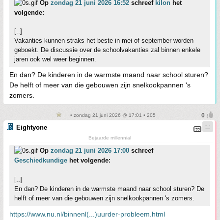
Op
zondag 21 juni 2026 16:52
schreef
kilon
het
volgende:
[..]
Vakanties kunnen straks het beste in mei of september worden
geboekt. De discussie over de schoolvakanties zal binnen enkele
jaren ook wel weer beginnen.
En dan? De kinderen in de warmste maand naar school sturen?
De helft of meer van die gebouwen zijn snelkookpannen 's
zomers.
• zondag 21 juni 2026 @ 17:01 • 205
Eightyone
Bejaarde millennial
Op
zondag 21 juni 2026 17:00
schreef
Geschiedkundige
het volgende:
[..]
En dan? De kinderen in de warmste maand naar school sturen? De
helft of meer van die gebouwen zijn snelkookpannen 's zomers.
https://www.nu.nl/binnenl(...)uurder-probleem.html