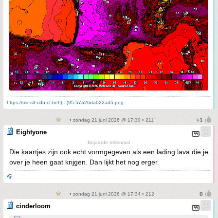
https://mir-s3-cdn-cf.beh(...)95.57a26da022ad5.png
• zondag 21 juni 2026 @ 17:30 • 211
Eightyone
Bejaarde millennial
Die kaartjes zijn ook echt vormgegeven als een lading lava die je
over je heen gaat krijgen. Dan lijkt het nog erger.
🎧
• zondag 21 juni 2026 @ 17:34 • 212
cinderloom