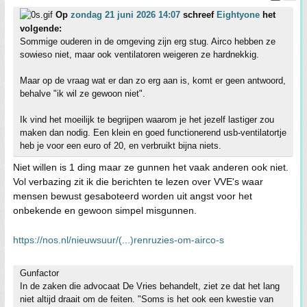
Op
zondag 21 juni 2026 14:07
schreef
Eightyone
het
volgende:
Sommige ouderen in de omgeving zijn erg stug. Airco hebben ze
sowieso niet, maar ook ventilatoren weigeren ze hardnekkig.
Maar op de vraag wat er dan zo erg aan is, komt er geen antwoord,
behalve "ik wil ze gewoon niet".
Ik vind het moeilijk te begrijpen waarom je het jezelf lastiger zou
maken dan nodig. Een klein en goed functionerend usb-ventilatortje
heb je voor een euro of 20, en verbruikt bijna niets.
Niet willen is 1 ding maar ze gunnen het vaak anderen ook niet.
Vol verbazing zit ik die berichten te lezen over VVE's waar
mensen bewust gesaboteerd worden uit angst voor het
onbekende en gewoon simpel misgunnen.
https://nos.nl/nieuwsuur/(...)renruzies-om-airco-s
Gunfactor
In de zaken die advocaat De Vries behandelt, ziet ze dat het lang
niet altijd draait om de feiten. "Soms is het ook een kwestie van