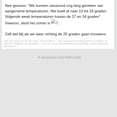
Nee gewoon: "We kunnen vanavond nog lang genieten van
aangename temperaturen. Het koelt af naar 13 tot 18 graden.
Volgende week temperaturen tussen de 27 en 34 graden".
Gewoon, alsof het zomer is
.
Zelf wel blij als we weer richting de 25 graden gaan trouwens.
"He was there to do his duty, and he did it — he never let a buddy down in combat, in
France, Holland, or Germany — but he never volunteered for anything and he spurned
promotion."
▼ Advertentie door Refinery89