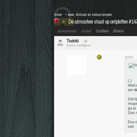
Index
»
weer, klimaat en natuurrampen
De atmosfeer staat op ontploffen #14
abonnement
Unibet
Coolblue
Bitvavo
Twieki
Immer Intelligent
quote:
[..]
Wait,
per
d
Dat l
mogel
ga je
Dan m
Dus d
lukt.