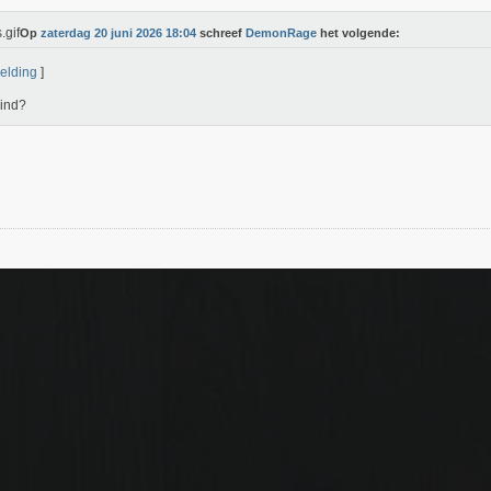
Op
zaterdag 20 juni 2026 18:04
schreef
DemonRage
het volgende:
elding
]
ind?