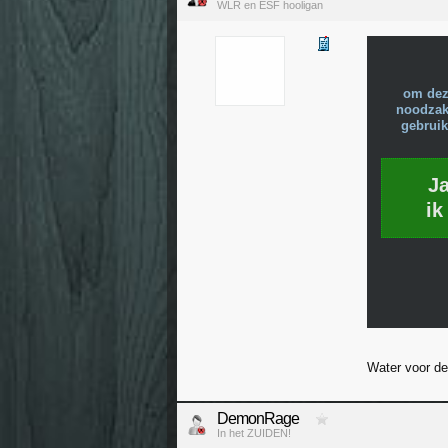
WLR en ESF hooligan
om dez
noodzake
gebruik
J
ik
Water voor de
DemonRage
In het ZUIDEN!