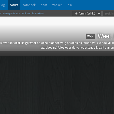
log
forum
fotoboek
chat
zoeken
dm
om een gratis account aan te maken
.
Weer, 
WKN
es over het onstuimige weer op onze planeet, volg orkanen en tornado's, zie hoe vulk
aardbeving. Alles over de verwoestende kracht van onz