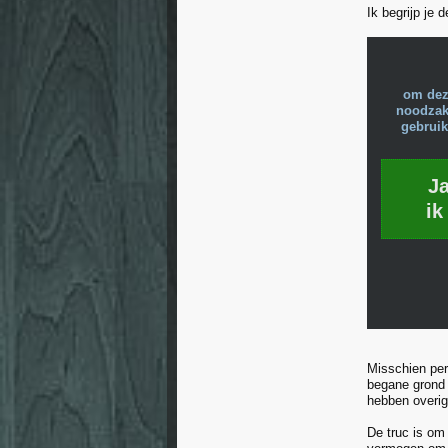
Ik begrijp je
om dez
noodzake
gebruik
J
ik
Misschien per
begane grond 
hebben overi
De truc is om