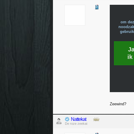
om dez
noodzake
gebruik
J
ik
Zeewind?
Nattekat
De roze zeekat