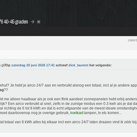
76 40-45 graden
zater
Op
zaterdag 20 juni 2026 17:41
schreef
dick_laurent
het volgende:
whut? Je hebt je airco 24/7 aan en verbruikt alsnog een totaal, incl al je andere a
ag
??
ijkt me alleen haalbaar als je ook een flink aandeel zonnepanelen hebt erbij anders zi
ijk? Een airco verbruikt al snel, zelfs in de zuinige modus een 0.3 kwh als je dat d
 al richting de 6 tot 8 kWh en dat is echt uitgaande van de meest ideale omstandighe
oet daarbovenop nog je overige gebruik,
koelkast
lampen, tv etc komen...
at totaal van 8 kWh alles bij elkaar incl een airco 24/7 laten draaien vind ik zéér bij