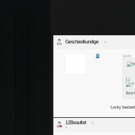
Geschiedkundige
quote:
[..]
Best 
Lucky bastard
12Beaufort
v