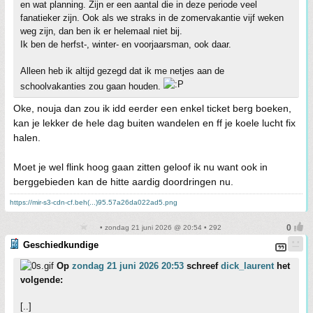
en wat planning. Zijn er een aantal die in deze periode veel
fanatieker zijn. Ook als we straks in de zomervakantie vijf weken
weg zijn, dan ben ik er helemaal niet bij.
Ik ben de herfst-, winter- en voorjaarsman, ook daar.
Alleen heb ik altijd gezegd dat ik me netjes aan de
schoolvakanties zou gaan houden.
Oke, nouja dan zou ik idd eerder een enkel ticket berg boeken,
kan je lekker de hele dag buiten wandelen en ff je koele lucht fix
halen.
Moet je wel flink hoog gaan zitten geloof ik nu want ook in
berggebieden kan de hitte aardig doordringen nu.
https://mir-s3-cdn-cf.beh(...)95.57a26da022ad5.png
• zondag 21 juni 2026 @ 20:54 • 292
Geschiedkundige
Op
zondag 21 juni 2026 20:53
schreef
dick_laurent
het
volgende:
[..]