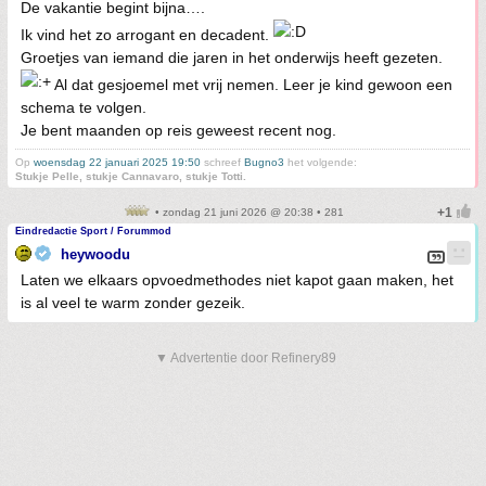
De vakantie begint bijna….
Ik vind het zo arrogant en decadent.
Groetjes van iemand die jaren in het onderwijs heeft gezeten.
Al dat gesjoemel met vrij nemen. Leer je kind gewoon een
schema te volgen.
Je bent maanden op reis geweest recent nog.
Op
woensdag 22 januari 2025 19:50
schreef
Bugno3
het volgende:
Stukje Pelle, stukje Cannavaro, stukje Totti.
• zondag 21 juni 2026 @ 20:38 • 281
Eindredactie Sport / Forummod
heywoodu
Laten we elkaars opvoedmethodes niet kapot gaan maken, het
is al veel te warm zonder gezeik.
▼ Advertentie door Refinery89