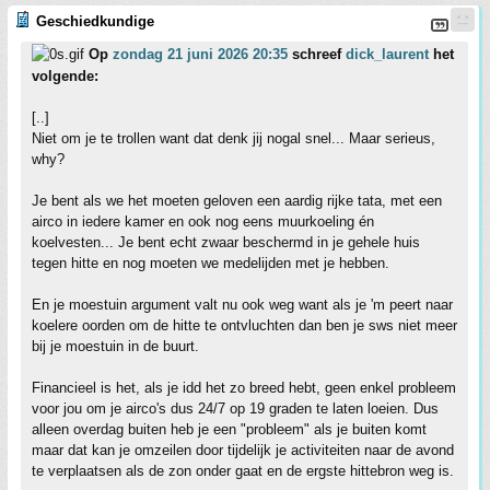
Geschiedkundige
Op
zondag 21 juni 2026 20:35
schreef
dick_laurent
het
volgende:
[..]
Niet om je te trollen want dat denk jij nogal snel... Maar serieus,
why?
Je bent als we het moeten geloven een aardig rijke tata, met een
airco in iedere kamer en ook nog eens muurkoeling én
koelvesten... Je bent echt zwaar beschermd in je gehele huis
tegen hitte en nog moeten we medelijden met je hebben.
En je moestuin argument valt nu ook weg want als je 'm peert naar
koelere oorden om de hitte te ontvluchten dan ben je sws niet meer
bij je moestuin in de buurt.
Financieel is het, als je idd het zo breed hebt, geen enkel probleem
voor jou om je airco's dus 24/7 op 19 graden te laten loeien. Dus
alleen overdag buiten heb je een "probleem" als je buiten komt
maar dat kan je omzeilen door tijdelijk je activiteiten naar de avond
te verplaatsen als de zon onder gaat en de ergste hittebron weg is.