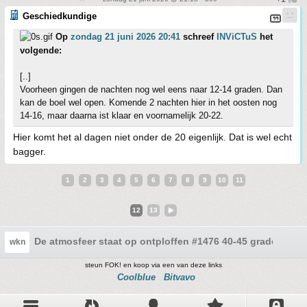
Geschiedkundige
Op
zondag 21 juni 2026 20:41
schreef
INViCTuS
het
volgende:
[..]
Voorheen gingen de nachten nog wel eens naar 12-14 graden. Dan
kan de boel wel open. Komende 2 nachten hier in het oosten nog
14-16, maar daarna ist klaar en voornamelijk 20-22.
Hier komt het al dagen niet onder de 20 eigenlijk. Dat is wel echt
bagger.
1
2
3
4
5
6
7
8
9
10
11
12
13
De atmosfeer staat op ontploffen #1476 40-45 graden
wkn
steun FOK! en koop via een van deze links
Coolblue
Bitvavo