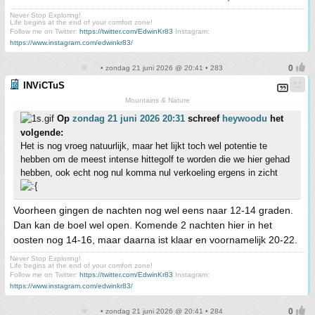
Never Stop Exploring!
Life begins at the end of your comfort zone!
Follow me on Twitter:
https://twitter.com/EdwinKr83
Instagram:
https://www.instagram.com/edwinkr83/
• zondag 21 juni 2026 @ 20:41 • 283
INViCTuS
Mountains & Nature
Op
zondag 21 juni 2026 20:31
schreef
heywoodu
het
volgende:
Het is nog vroeg natuurlijk, maar het lijkt toch wel potentie te
hebben om de meest intense hittegolf te worden die we hier gehad
hebben, ook echt nog nul komma nul verkoeling ergens in zicht
Voorheen gingen de nachten nog wel eens naar 12-14 graden.
Dan kan de boel wel open. Komende 2 nachten hier in het
oosten nog 14-16, maar daarna ist klaar en voornamelijk 20-22.
Never Stop Exploring!
Life begins at the end of your comfort zone!
Follow me on Twitter:
https://twitter.com/EdwinKr83
Instagram:
https://www.instagram.com/edwinkr83/
• zondag 21 juni 2026 @ 20:41 • 284