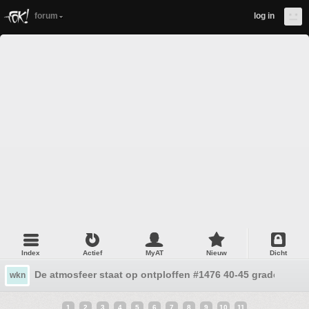
forum
log in
Index
Actief
MyAT
Nieuw
Dicht
De atmosfeer staat op ontploffen #1476 40-45 graden
wkn
1
2
3
4
5
6
7
8
9
10
11