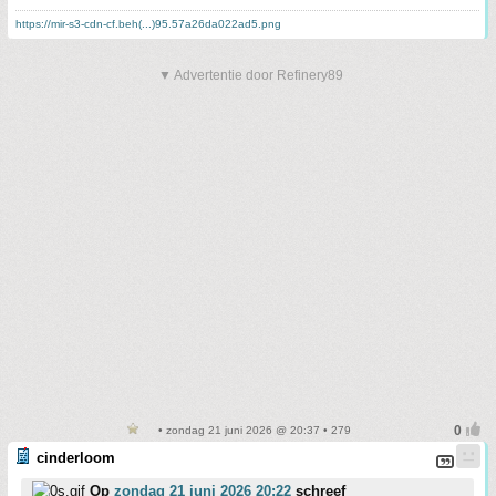
https://mir-s3-cdn-cf.beh(...)95.57a26da022ad5.png
▼ Advertentie door Refinery89
• zondag 21 juni 2026 @ 20:37 • 279
cinderloom
Op
zondag 21 juni 2026 20:22
schreef