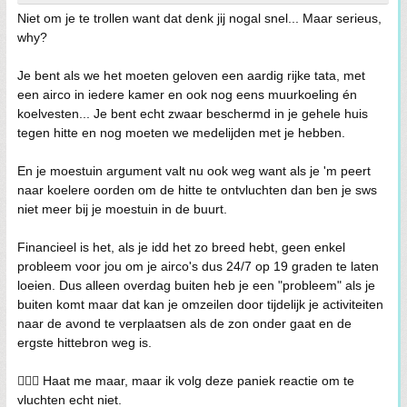
Niet om je te trollen want dat denk jij nogal snel... Maar serieus,
why?
Je bent als we het moeten geloven een aardig rijke tata, met
een airco in iedere kamer en ook nog eens muurkoeling én
koelvesten... Je bent echt zwaar beschermd in je gehele huis
tegen hitte en nog moeten we medelijden met je hebben.
En je moestuin argument valt nu ook weg want als je 'm peert
naar koelere oorden om de hitte te ontvluchten dan ben je sws
niet meer bij je moestuin in de buurt.
Financieel is het, als je idd het zo breed hebt, geen enkel
probleem voor jou om je airco's dus 24/7 op 19 graden te laten
loeien. Dus alleen overdag buiten heb je een "probleem" als je
buiten komt maar dat kan je omzeilen door tijdelijk je activiteiten
naar de avond te verplaatsen als de zon onder gaat en de
ergste hittebron weg is.
🤷🏻‍♂️ Haat me maar, maar ik volg deze paniek reactie om te
vluchten echt niet.