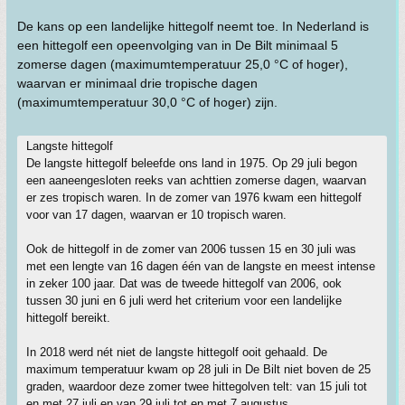
De kans op een landelijke hittegolf neemt toe. In Nederland is
een hittegolf een opeenvolging van in De Bilt minimaal 5
zomerse dagen (maximumtemperatuur 25,0 °C of hoger),
waarvan er minimaal drie tropische dagen
(maximumtemperatuur 30,0 °C of hoger) zijn.
Langste hittegolf
De langste hittegolf beleefde ons land in 1975. Op 29 juli begon
een aaneengesloten reeks van achttien zomerse dagen, waarvan
er zes tropisch waren. In de zomer van 1976 kwam een hittegolf
voor van 17 dagen, waarvan er 10 tropisch waren.
Ook de hittegolf in de zomer van 2006 tussen 15 en 30 juli was
met een lengte van 16 dagen één van de langste en meest intense
in zeker 100 jaar. Dat was de tweede hittegolf van 2006, ook
tussen 30 juni en 6 juli werd het criterium voor een landelijke
hittegolf bereikt.
In 2018 werd nét niet de langste hittegolf ooit gehaald. De
maximum temperatuur kwam op 28 juli in De Bilt niet boven de 25
graden, waardoor deze zomer twee hittegolven telt: van 15 juli tot
en met 27 juli en van 29 juli tot en met 7 augustus.