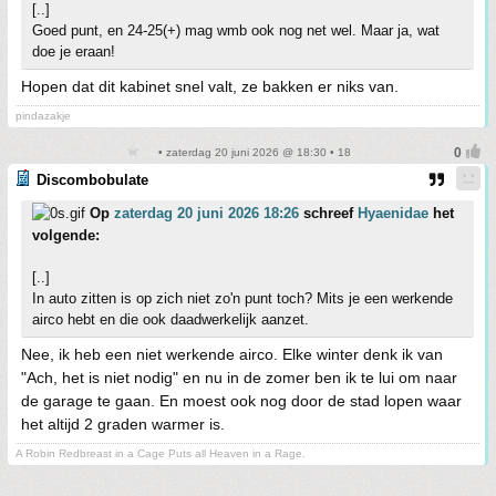
[..]
Goed punt, en 24-25(+) mag wmb ook nog net wel. Maar ja, wat
doe je eraan!
Hopen dat dit kabinet snel valt, ze bakken er niks van.
pindazakje
• zaterdag 20 juni 2026 @ 18:30 • 18
Discombobulate
Op
zaterdag 20 juni 2026 18:26
schreef
Hyaenidae
het
volgende:
[..]
In auto zitten is op zich niet zo'n punt toch? Mits je een werkende
airco hebt en die ook daadwerkelijk aanzet.
Nee, ik heb een niet werkende airco. Elke winter denk ik van
"Ach, het is niet nodig" en nu in de zomer ben ik te lui om naar
de garage te gaan. En moest ook nog door de stad lopen waar
het altijd 2 graden warmer is.
A Robin Redbreast in a Cage Puts all Heaven in a Rage.