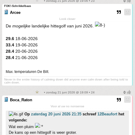
• zondag 21 juni 2026 @ 19:06 • 23
FOK!-Schrikkelbaas
Arcee
Look closer
De
mogelijke
landelijke hittegolf van juni 2026.
29.6
18-06-2026
33.4
19-06-2026
28.4
20-06-2026
28.4
21-06-2026
Max. temperaturen De Bilt.
Never in the entire history of calming down did anyone ever calm down after being told to
calm down.
• zondag 21 juni 2026 @ 19:09 • 24
Boca_Raton
Voor al uw no nonsense
Op
zaterdag 20 juni 2026 21:35
schreef
12Beaufort
het
volgende:
Wat een pluim
De kans op een hittegolf is weer groter.