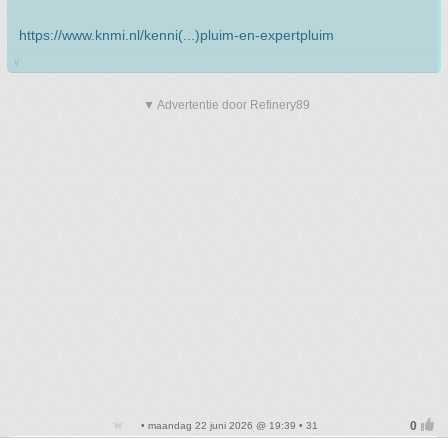
https://www.knmi.nl/kenni(...)pluim-en-expertpluim
v
▼ Advertentie door Refinery89
• maandag 22 juni 2026 @ 19:39 • 31
FOK!-Schrikkelbaas