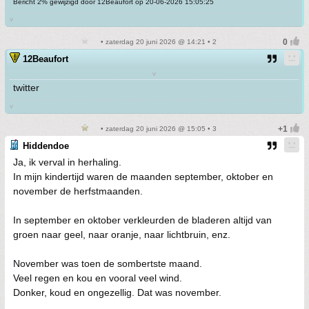
Bericht 2% gewijzigd door 12Beaufort op 20-06-2026 15:05:25
v
• zaterdag 20 juni 2026 @ 14:21 • 2
12Beaufort
v
twitter
v
• zaterdag 20 juni 2026 @ 15:05 • 3
Hiddendoe
Ja, ik verval in herhaling.
In mijn kindertijd waren de maanden september, oktober en
november de herfstmaanden.
In september en oktober verkleurden de bladeren altijd van
groen naar geel, naar oranje, naar lichtbruin, enz.
November was toen de sombertste maand.
Veel regen en kou en vooral veel wind.
Donker, koud en ongezellig. Dat was november.