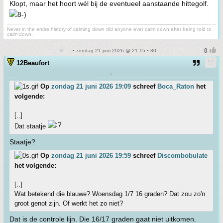
Klopt, maar het hoort wél bij de eventueel aanstaande hittegolf.
Never in the entire history of calming down did anyone ever calm down after being told to
calm down.
• zondag 21 juni 2026 @ 21:15 • 30
12Beaufort
v
Op
zondag 21 juni 2026 19:09
schreef
Boca_Raton
het
volgende:
[..]
Dat staatje
Staatje?
Op
zondag 21 juni 2026 19:59
schreef
Discombobulate
het volgende:
[..]
Wat betekend die blauwe? Woensdag 1/7 16 graden? Dat zou zo'n
groot genot zijn. Of werkt het zo niet?
Dat is de controle lijn. Die 16/17 graden gaat niet uitkomen.