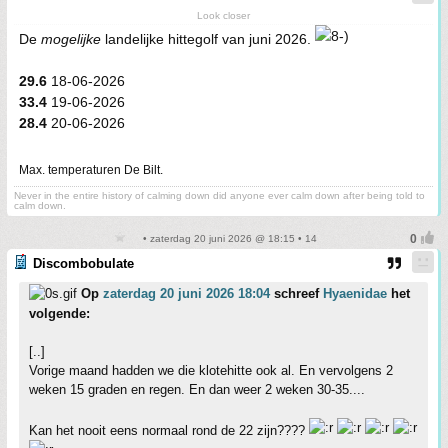
Look closer
De
mogelijke
landelijke hittegolf van juni 2026.
29.6
18-06-2026
33.4
19-06-2026
28.4
20-06-2026
Max. temperaturen De Bilt.
Never in the entire history of calming down did anyone ever calm down after being told to
calm down.
• zaterdag 20 juni 2026 @ 18:15 • 14
Discombobulate
Op
zaterdag 20 juni 2026 18:04
schreef
Hyaenidae
het
volgende:
[..]
Vorige maand hadden we die klotehitte ook al. En vervolgens 2
weken 15 graden en regen. En dan weer 2 weken 30-35....
Kan het nooit eens normaal rond de 22 zijn????