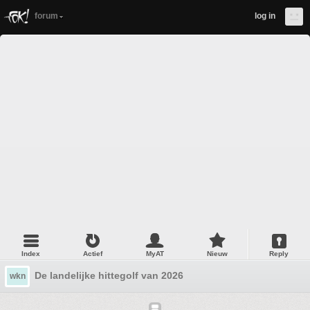
forum
log in
Index
Actief
MyAT
Nieuw
Reply
De landelijke hittegolf van 2026
wkn