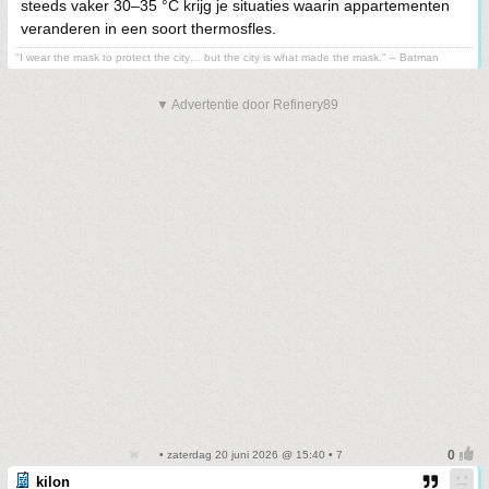
steeds vaker 30–35 °C krijg je situaties waarin appartementen
veranderen in een soort thermosfles.
"I wear the mask to protect the city… but the city is what made the mask." – Batman
▼ Advertentie door Refinery89
• zaterdag 20 juni 2026 @ 15:40 • 7
kilon