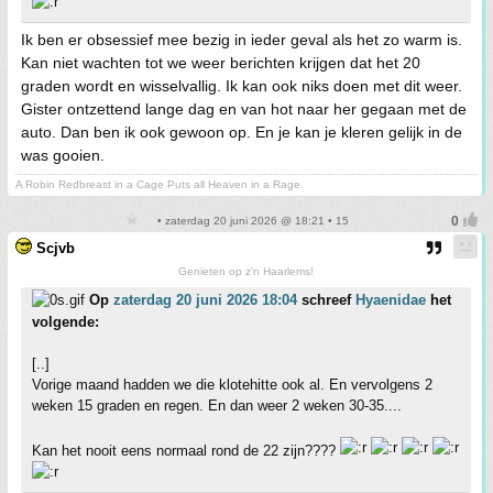
Ik ben er obsessief mee bezig in ieder geval als het zo warm is.
Kan niet wachten tot we weer berichten krijgen dat het 20
graden wordt en wisselvallig. Ik kan ook niks doen met dit weer.
Gister ontzettend lange dag en van hot naar her gegaan met de
auto. Dan ben ik ook gewoon op. En je kan je kleren gelijk in de
was gooien.
A Robin Redbreast in a Cage Puts all Heaven in a Rage.
• zaterdag 20 juni 2026 @ 18:21 • 15
Scjvb
Genieten op z'n Haarlems!
Op
zaterdag 20 juni 2026 18:04
schreef
Hyaenidae
het
volgende:
[..]
Vorige maand hadden we die klotehitte ook al. En vervolgens 2
weken 15 graden en regen. En dan weer 2 weken 30-35....
Kan het nooit eens normaal rond de 22 zijn????