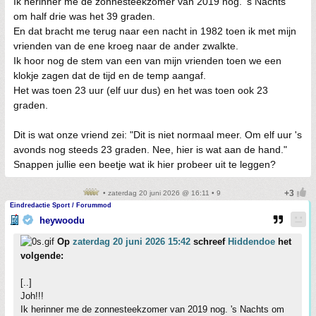
Ik herinner me de zonnesteekzomer van 2019 nog. 's Nachts
om half drie was het 39 graden.
En dat bracht me terug naar een nacht in 1982 toen ik met mijn
vrienden van de ene kroeg naar de ander zwalkte.
Ik hoor nog de stem van een van mijn vrienden toen we een
klokje zagen dat de tijd en de temp aangaf.
Het was toen 23 uur (elf uur dus) en het was toen ook 23
graden.
Dit is wat onze vriend zei: "Dit is niet normaal meer. Om elf uur 's
avonds nog steeds 23 graden. Nee, hier is wat aan de hand."
Snappen jullie een beetje wat ik hier probeer uit te leggen?
• zaterdag 20 juni 2026 @ 16:11 • 9
Eindredactie Sport / Forummod
heywoodu
Op
zaterdag 20 juni 2026 15:42
schreef
Hiddendoe
het
volgende:
[..]
Joh!!!
Ik herinner me de zonnesteekzomer van 2019 nog. 's Nachts om