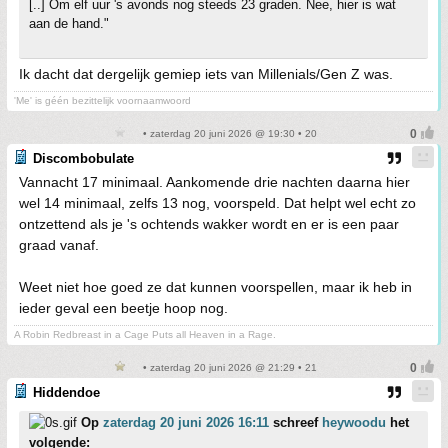
[..] Om elf uur 's avonds nog steeds 23 graden. Nee, hier is wat
aan de hand."
Ik dacht dat dergelijk gemiep iets van Millenials/Gen Z was.
'Me' is géén bezittelijk voornaamwoord
• zaterdag 20 juni 2026 @ 19:30 • 20
Discombobulate
Vannacht 17 minimaal. Aankomende drie nachten daarna hier
wel 14 minimaal, zelfs 13 nog, voorspeld. Dat helpt wel echt zo
ontzettend als je 's ochtends wakker wordt en er is een paar
graad vanaf.
Weet niet hoe goed ze dat kunnen voorspellen, maar ik heb in
ieder geval een beetje hoop nog.
A Robin Redbreast in a Cage Puts all Heaven in a Rage.
• zaterdag 20 juni 2026 @ 21:29 • 21
Hiddendoe
Op
zaterdag 20 juni 2026 16:11
schreef
heywoodu
het
volgende: