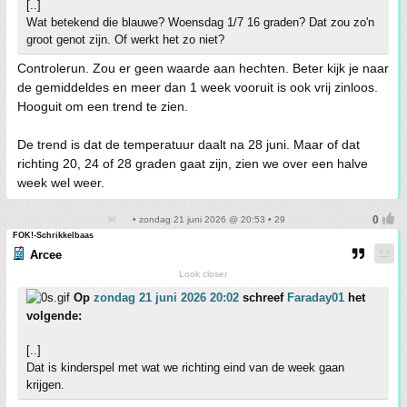
[..]
Wat betekend die blauwe? Woensdag 1/7 16 graden? Dat zou zo'n
groot genot zijn. Of werkt het zo niet?
Controlerun. Zou er geen waarde aan hechten. Beter kijk je naar
de gemiddeldes en meer dan 1 week vooruit is ook vrij zinloos.
Hooguit om een trend te zien.
De trend is dat de temperatuur daalt na 28 juni. Maar of dat
richting 20, 24 of 28 graden gaat zijn, zien we over een halve
week wel weer.
• zondag 21 juni 2026 @ 20:53 • 29
FOK!-Schrikkelbaas
Arcee
Look closer
Op
zondag 21 juni 2026 20:02
schreef
Faraday01
het
volgende:
[..]
Dat is kinderspel met wat we richting eind van de week gaan
krijgen.