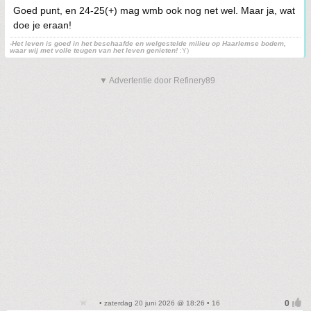
Goed punt, en 24-25(+) mag wmb ook nog net wel. Maar ja, wat
doe je eraan!
-Het leven is goed in het beschaafde en welgestelde milieu op Haarlemse bodem,
waar wij met volle teugen van het leven genieten!
:Y)
▼ Advertentie door Refinery89
• zaterdag 20 juni 2026 @ 18:26 • 16