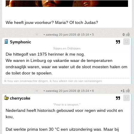
Wie heeft jouw voorkeur? Maria? Of toch Judas?
• zaterdag 20 juni 2026 @ 15:16 • 5
Symphonic
Sijsjes en Drijfsijsjes
Die hittegolf van 1975 herinner ik me nog.
We waren in Limburg op vakantie waar de temperaturen
ondraaglijk waren, waar we water uit de sloot moesten halen om
de toilet door te spoelen.
Ik hou van onverwachte dingen, ik hou alleen niet zo van verrassingen
• zaterdag 20 juni 2026 @ 15:24 • 6
cherrycoke
"Fear is a weapon."
Nederland heeft historisch gebouwd voor regen wind vocht en
kou,
Dat werkte prima toen 30 °C een uitzondering was. Maar bij