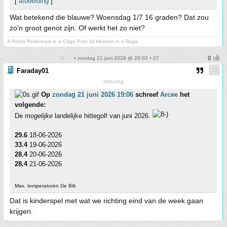
[
afbeelding
]
Wat betekend die blauwe? Woensdag 1/7 16 graden? Dat zou
zo'n groot genot zijn. Of werkt het zo niet?
A Robin Redbreast in a Cage Puts all Heaven in a Rage.
• zondag 21 juni 2026 @ 20:02 • 27
Faraday01
Inducing
Op
zondag 21 juni 2026 19:06
schreef
Arcee
het
volgende:
De
mogelijke
landelijke hittegolf van juni 2026.
29.6
18-06-2026
33.4
19-06-2026
28.4
20-06-2026
28.4
21-06-2026
Max. temperaturen De Bilt.
Dat is kinderspel met wat we richting eind van de week gaan
krijgen.