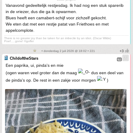
Vanavond gedeeltelijk restjesdag. Ik had nog een stuk sparerib
in de vriezer, dus die ga ik opwarmen.
Blues heeft een camabert-schijf voor zichzelf gekocht.
We eten dat met een restje patat van Friethoes en met
appelcomplote.
There is no greater joy than be taken for an imbecile by an idiot. (Oscar Wilde)
Poef.....gone! ©golfer
• donderdag 2 juli 2026 @ 18:02 • 221
ChildoftheStars
Een paprika, ui, pinda's en mie
(ogen waren veel groter dan de maag
dus een deel van
de pinda's op. De rest in een zakje voor morgen
)