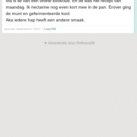
Ma is lid van een online kookclub. En dit was het recept van
maandag. Ik nectarine nog even kort mee in de pan. Erover ging
de munt en gefermenteerde kool.
Aka iedere hap heeft een andere smaak.
winnaar wielerprono 2007 :)
Last.FM
▼ Advertentie door Refinery89