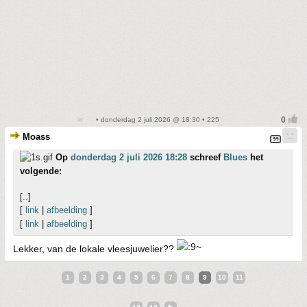
• donderdag 2 juli 2026 @ 18:30 • 225
Moass
Op
donderdag 2 juli 2026 18:28
schreef
Blues
het
volgende:
[..]
[
link
|
afbeelding
]
[
link
|
afbeelding
]
Lekker, van de lokale vleesjuwelier??
1
2
3
4
5
6
7
8
9
10
11