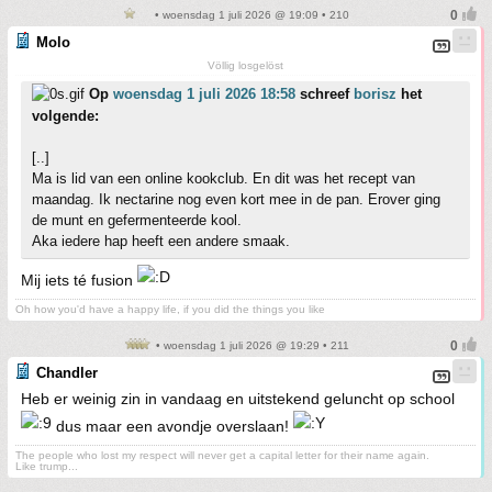
• woensdag 1 juli 2026 @ 19:09 • 210
Molo
Völlig losgelöst
Op
woensdag 1 juli 2026 18:58
schreef
borisz
het
volgende:
[..]
Ma is lid van een online kookclub. En dit was het recept van
maandag. Ik nectarine nog even kort mee in de pan. Erover ging
de munt en gefermenteerde kool.
Aka iedere hap heeft een andere smaak.
Mij iets té fusion
Oh how you'd have a happy life, if you did the things you like
• woensdag 1 juli 2026 @ 19:29 • 211
Chandler
Heb er weinig zin in vandaag en uitstekend geluncht op school
dus maar een avondje overslaan!
The people who lost my respect will never get a capital letter for their name again.
Like trump...