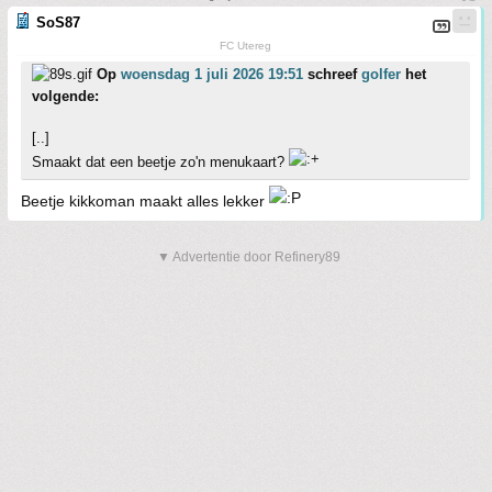
SoS87
FC Utereg
Op
woensdag 1 juli 2026 19:51
schreef
golfer
het
volgende:
[..]
Smaakt dat een beetje zo'n menukaart?
Beetje kikkoman maakt alles lekker
▼ Advertentie door Refinery89