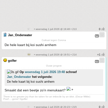
• woensdag 1 juli 2026 @ 19:48 • 213
Jan_Onderwater
Culinair tegen Corona
De hele kaart bij koi sushi arnhem
• woensdag 1 juli 2026 @ 19:51 • 214
golfer
Ouwe jongere
Op
woensdag 1 juli 2026 19:48
schreef
Jan_Onderwater
het volgende:
De hele kaart bij koi sushi arnhem
Smaakt dat een beetje zo'n menukaart?
There is no greater joy than be taken for an imbecile by an idiot. (Oscar Wilde)
Poef.....gone! ©golfer
• woensdag 1 juli 2026 @ 20:23 • 215