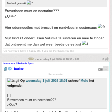
Ma had gekookt
Eroverheen munt en nectarine???
¿Que?
Hier udonnoodles met broccoli en rundvlees in oestersaus
Mijn kind zit ondertussen Volumia te luisteren en mee te zingen,
dat ontneemt me dan wel weer beetje de eetlust
Oh how you'd have a happy life, if you did the things you like
• woensdag 1 juli 2026 @ 18:58 • 209
Moderator / Redactie Sport
borisz
Keurmeester
Op
woensdag 1 juli 2026 18:51
schreef
Molo
het
volgende:
[..]
Eroverheen munt en nectarine???
¿Que?