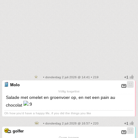
• donderdag 2 juli 2026 @ 14:41 • 219
Molo
Völlig losgelöst
Salade met omelet en groenvoer op, en net een pain au
chocolat
Oh how you'd have a happy life, if you did the things you like
• donderdag 2 juli 2026 @ 16:57 • 220
golfer
Ouwe jongere