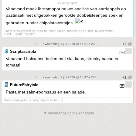
Ouwe jongere
Vanavond maak ik stamppot rauwe andijvie van aardappels en
pastinaak met uitgebakken gerookte dobbelsteentjes spek en
gebraden runder chipolataworstjes.
There is no greater joy than be taken for an imbecile by an idiot. (Oscar Wilde)
Poef.....gone! ©golfer
• woensdag 1 juli 2026 @ 15:01 • 202
Scriptascripta
Vanavond Italiaanse bollen met sla, kaas, streaky bacon en
tomaat!
• woensdag 1 juli 2026 @ 15:47 • 203
FutureFairytale
Pasta met zalm-roomsaus en een salade.
Wat er ook gebeurt; altijd blijven lachen :-)
▼ Advertentie door Refinery89