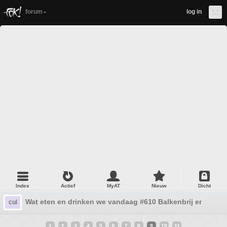
forum
log in
Index
Actief
MyAT
Nieuw
Dicht
Wat eten en drinken we vandaag #610 Balkenbrij en kruu
cul
1
2
3
4
5
6
7
8
9
10
11