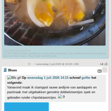
🇨🇳🇻🇳🇱🇦🇨🇺🇰🇵☭
Let the ruling classes tremble at a communist revolution. The proletarians have nothing to
lose but their chains. They have a world to win.
• woensdag 1 juli 2026 @ 18:29 • 206
Blues
Op
woensdag 1 juli 2026 14:15
schreef
golfer
het
volgende:
Vanavond maak ik stamppot rauwe andijvie van aardappels en
pastinaak met uitgebakken gerookte dobbelsteentjes spek en
gebraden runder chipolataworstjes.