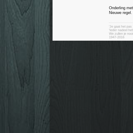
Onderling met
Nieuwe regel.
'Je gaat het pas 
'Ieder nadeel heb
We zullen je nooi
1947-2016