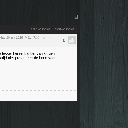
actieve topics
nieuwe topics
rdag 20 juni 2026 @ 11:47
:38
#1
e lekker hersenkanker van krijgen
trijd niet praten met de hand voor