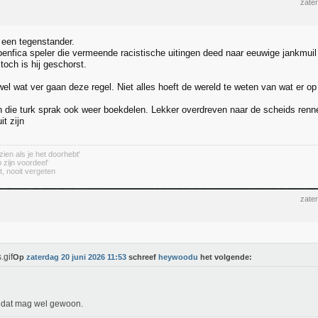
zate
 een tegenstander.
enfica speler die vermeende racistische uitingen deed naar eeuwige jankmuil
toch is hij geschorst.
el wat ver gaan deze regel. Niet alles hoeft de wereld te weten van wat er op
n die turk sprak ook weer boekdelen. Lekker overdreven naar de scheids renn
it zijn
zien als je het doorhebt'
 zijn voordeel'
t, nooit vergeten
zate
Op
zaterdag 20 juni 2026 11:53
schreef
heywoodu
het volgende:
 dat mag wel gewoon.