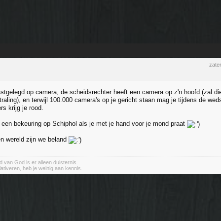
zate
astgelegd op camera, de scheidsrechter heeft een camera op z'n hoofd (zal di
aling), en terwijl 100.000 camera's op je gericht staan mag je tijdens de weds
s krijg je rood.
je een bekeuring op Schiphol als je met je hand voor je mond praat
en wereld zijn we beland
 van God is er alleen duisternis.
elativeren, heb je weinig aan kennis.