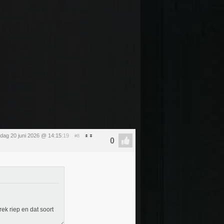
rdag 20 juni 2026 @ 14:15
:19
#8
rek riep en dat soort