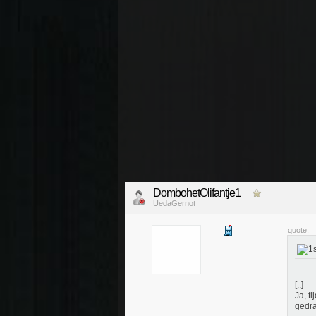
DombohetOlifantje1
UedaGernot
quote:
[..]
Ja, t
gedra