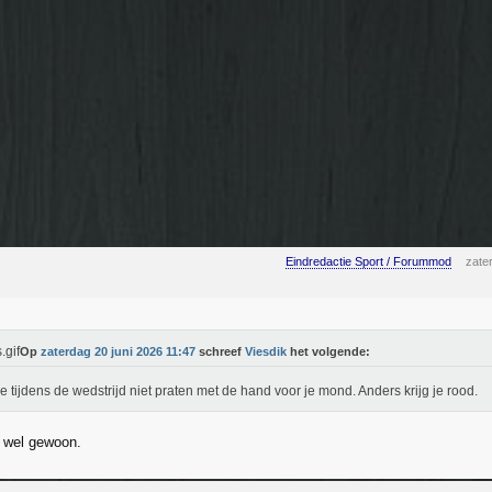
Eindredactie Sport / Forummod
zate
Op
zaterdag 20 juni 2026 11:47
schreef
Viesdik
het volgende:
e tijdens de wedstrijd niet praten met de hand voor je mond. Anders krijg je rood.
 wel gewoon.