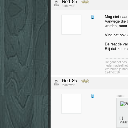
Red_85
'echt wel'
Mag niet naar
Vanwege die b
worden, maar 
Vind het ook w
De reactie va
Blij dat ze er u
'Je gaat het pas 
'Ieder nadeel heb
We zullen je nooi
1947-2016
Red_85
'echt wel'
quote:
[..]
Maar