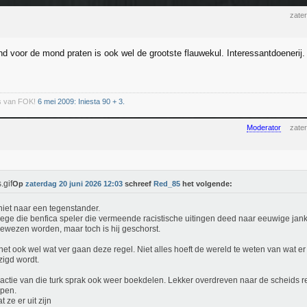
zate
nd voor de mond praten is ook wel de grootste flauwekul. Interessantdoenerij
s van FOK!
6 mei 2009: Iniesta 90 + 3.
Moderator
zate
Op
zaterdag 20 juni 2026 12:03
schreef
Red_85
het volgende:
iet naar een tegenstander.
ge die benfica speler die vermeende racistische uitingen deed naar eeuwige jank
bewezen worden, maar toch is hij geschorst.
het ook wel wat ver gaan deze regel. Niet alles hoeft de wereld te weten van wat er
igd wordt.
actie van die turk sprak ook weer boekdelen. Lekker overdreven naar de scheids 
ppen.
at ze er uit zijn