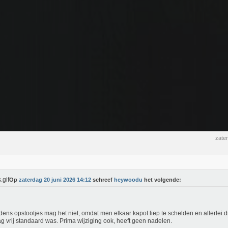
zate
Op
zaterdag 20 juni 2026 14:12
schreef
heywoodu
het volgende:
ijdens opstootjes mag het niet, omdat men elkaar kapot liep te schelden en allerlei d
g vrij standaard was. Prima wijziging ook, heeft geen nadelen.