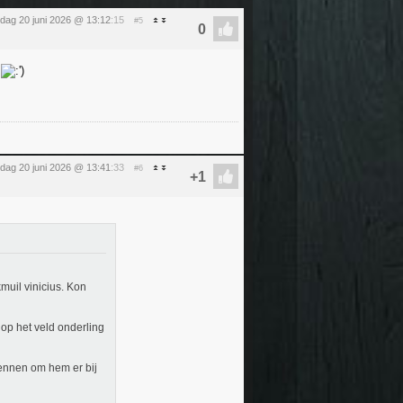
rdag 20 juni 2026 @ 13:12
:15
#5
.
rdag 20 juni 2026 @ 13:41
:33
#6
muil vinicius. Kon
 op het veld onderling
rennen om hem er bij