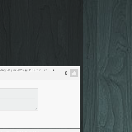
rdag 20 juni 2026 @ 11:53
:12
#2