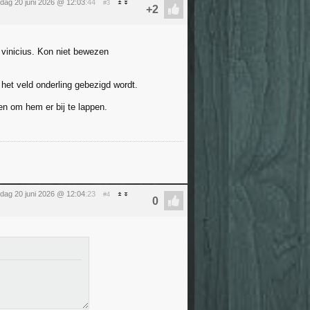
rdag 20 juni 2026 @ 12:03
:44
#3
 vinicius. Kon niet bewezen
 het veld onderling gebezigd wordt.
en om hem er bij te lappen.
rdag 20 juni 2026 @ 12:04
:23
#4