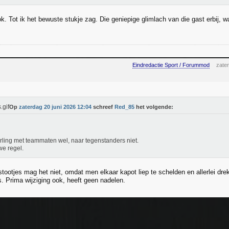
k. Tot ik het bewuste stukje zag. Die geniepige glimlach van die gast erbij, w
s
Eindredactie Sport / Forummod
zate
Op
zaterdag 20 juni 2026 12:04
schreef
Red_85
het volgende:
ling met teammaten wel, naar tegenstanders niet.
e regel.
stootjes mag het niet, omdat men elkaar kapot liep te schelden en allerlei drek
. Prima wijziging ook, heeft geen nadelen.