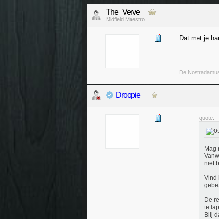
The_Verve
Midfield Maestro
Dat met je ha
De Nostradamu
Droopie
quote:
Mag n
Vanwe
niet 
Vind 
gebez
De re
te la
Blij d