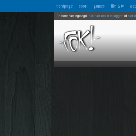
frontpage
sport
games
film & tv
web
Je bent niet ingelogd.
Klik hier om in te loggen
of
hier 