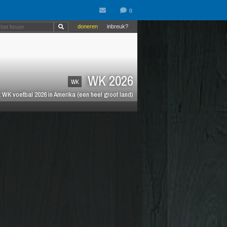
doneren
inbreuk?
WK 2026
WK
 WK voetbal 2026 in Amerika (een heel groot land)