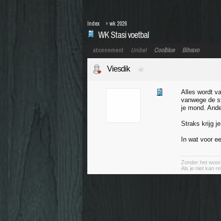
Index
»
wk 2026
WK Stasi voetbal
abonnement
Unibet
Coolblue
Bitvavo
Viesdik
Alles wordt v
vanwege de str
je mond. Ander
Straks krijg 
In wat voor e
Zonder het woord
Als je niet kan r