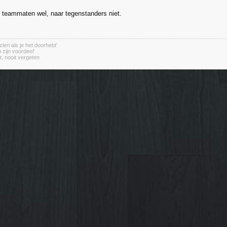
 teammaten wel, naar tegenstanders niet.
zien als je het doorhebt'
 zijn voordeel'
t, nooit vergeten