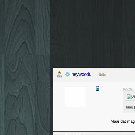
heywoodu
quote:
mag j
Maar dat mag