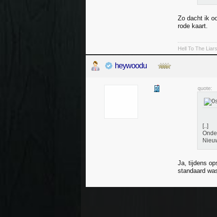
Zo dacht ik oo
rode kaart.
Hell To The Liar
heywoodu
quote:
[..]
Onder
Nieuw
Ja, tijdens op
standaard was