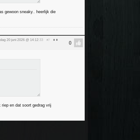
as gewoon sneaky.. heerlijk die
rdag 20 juni 2026 @ 14:12
:33
#7
 riep en dat soort gedrag vrij