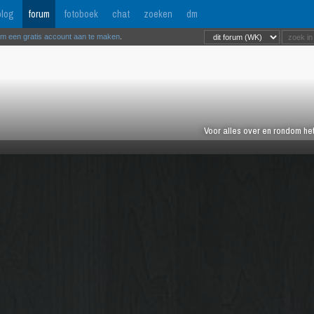
log
forum
fotoboek
chat
zoeken
dm
om een gratis account aan te maken
.
Voor alles over en rondom het