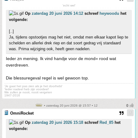
'echt wel'
Op
zaterdag 20 juni 2026 14:12
schreef
heywoodu
het
volgende:
[..]
Ja, tijdens opstootjes mag het niet, omdat men elkaar kapot liep te
schelden en allerlei drek riep en dat soort gedrag vrij standaard
was. Prima wijziging ook, heeft geen nadelen.
Ieder zn mening. Ik vind handje voor de mond= rood wat
overdreven.
Die blessuregeval regel is wel gewoon top.
'Je gaat het pas zien als je het doorhebt'
'Ieder nadeel heb zijn voordeel'
We zullen je nooit, nooit vergeten
1947-2016
• zaterdag 20 juni 2026 @ 15:57 • 12
OmniRocket
Op
zaterdag 20 juni 2026 15:18
schreef
Red_85
het
volgende: