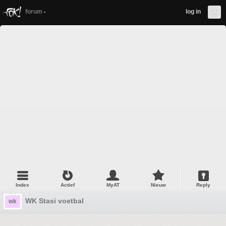
forum
log in
Index
Actief
MyAT
Nieuw
Reply
WK Stasi voetbal
wk