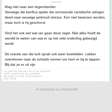
'echt wel'
Mag niet naar een tegenstander.
Vanwege die benfica speler die vermeende racistische uitingen
deed naar eeuwige jankmuil vinicius. Kon niet bewezen worden,
maar toch is hij geschorst.
Vind het ook wel wat ver gaan deze regel. Niet alles hoeft de
wereld te weten van wat er op het veld onderling gebezigd
wordt.
De reactie van die turk sprak ook weer boekdelen. Lekker
overdreven naar de scheids rennen om hem er bij te lappen.
Blij dat ze er uit zijn
'Je gaat het pas zien als je het doorhebt'
'Ieder nadeel heb zijn voordeel'
We zullen je nooit, nooit vergeten
1947-2016
▼ Advertentie door Refinery89