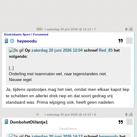
• zaterdag 20 juni 2026 @ 14:12 • 7
Eindredactie Sport / Forummod
heywoodu
Op
zaterdag 20 juni 2026 12:04
schreef
Red_85
het
volgende:
[..]
Onderling met teammaten wel, naar tegenstanders niet.
Nieuwe regel.
Ja, tijdens opstootjes mag het niet, omdat men elkaar kapot liep
te schelden en allerlei drek riep en dat soort gedrag vrij
standaard was. Prima wijziging ook, heeft geen nadelen.
• zaterdag 20 juni 2026 @ 14:15 • 8
DombohetOlifantje1
UedaGernot
Op
zaterdag 20 juni 2026 14:12
schreef
heywoodu
het