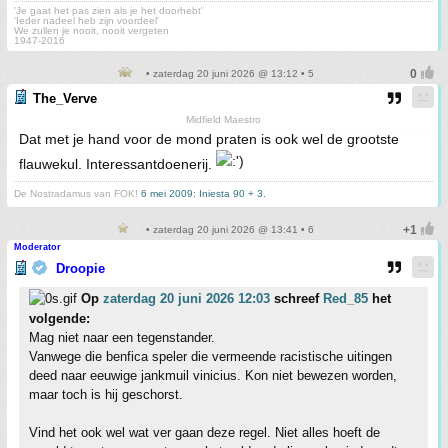
'Je gaat het pas zien als je het doorhebt'
'Ieder nadeel heb zijn voordeel'
We zullen je nooit, nooit vergeten
1947-2016
• zaterdag 20 juni 2026 @ 13:12 • 5
The_Verve
Midfield Maestro
Dat met je hand voor de mond praten is ook wel de grootste
flauwekul. Interessantdoenerij.
De Nostradamus van FOK!
6 mei 2009: Iniesta 90 + 3.
• zaterdag 20 juni 2026 @ 13:41 • 6
Moderator
Droopie
Op
zaterdag 20 juni 2026 12:03
schreef
Red_85
het
volgende:
Mag niet naar een tegenstander.
Vanwege die benfica speler die vermeende racistische uitingen
deed naar eeuwige jankmuil vinicius. Kon niet bewezen worden,
maar toch is hij geschorst.
Vind het ook wel wat ver gaan deze regel. Niet alles hoeft de