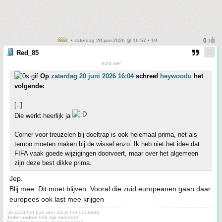
• zaterdag 20 juni 2026 @ 19:57 • 19
Red_85
'echt wel'
Op
zaterdag 20 juni 2026 16:04
schreef
heywoodu
het
volgende:
[..]
Die werkt heerlijk ja
Corner voor treuzelen bij doeltrap is ook helemaal prima, net als
tempo moeten maken bij de wissel enzo. Ik heb niet het idee dat
FIFA vaak goede wijzigingen doorvoert, maar over het algemeen
zijn deze best dikke prima.
Jep.
Blij mee. Dit moet blijven. Vooral die zuid europeanen gaan daar
europees ook last mee krijgen
'Je gaat het pas zien als je het doorhebt'
'Ieder nadeel heb zijn voordeel'