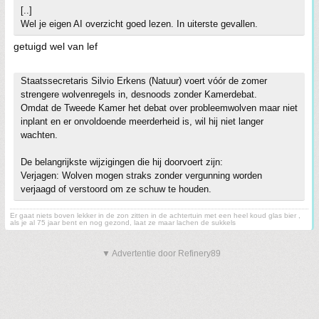
[..]
Wel je eigen AI overzicht goed lezen. In uiterste gevallen.
getuigd wel van lef
Staatssecretaris Silvio Erkens (Natuur) voert vóór de zomer
strengere wolvenregels in, desnoods zonder Kamerdebat.
Omdat de Tweede Kamer het debat over probleemwolven maar niet
inplant en er onvoldoende meerderheid is, wil hij niet langer
wachten.
De belangrijkste wijzigingen die hij doorvoert zijn:
Verjagen: Wolven mogen straks zonder vergunning worden
verjaagd of verstoord om ze schuw te houden.
Er gaat niets boven lekker in de zon zitten in de achtertuin met een heel koud glas bier ,
als je al 75 jaar bent en nog gezond, laat ze maar lachen de sukkels
▼ Advertentie door Refinery89