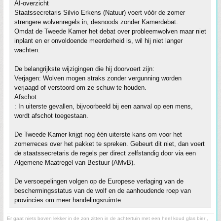
AI-overzicht
Staatssecretaris Silvio Erkens (Natuur) voert vóór de zomer
strengere wolvenregels in, desnoods zonder Kamerdebat.
Omdat de Tweede Kamer het debat over probleemwolven maar niet
inplant en er onvoldoende meerderheid is, wil hij niet langer
wachten.
De belangrijkste wijzigingen die hij doorvoert zijn:
Verjagen: Wolven mogen straks zonder vergunning worden
verjaagd of verstoord om ze schuw te houden.
Afschot
: In uiterste gevallen, bijvoorbeeld bij een aanval op een mens,
wordt afschot toegestaan.
De Tweede Kamer krijgt nog één uiterste kans om voor het
zomerreces over het pakket te spreken. Gebeurt dit niet, dan voert
de staatssecretaris de regels per direct zelfstandig door via een
Algemene Maatregel van Bestuur (AMvB).
De versoepelingen volgen op de Europese verlaging van de
beschermingsstatus van de wolf en de aanhoudende roep van
provincies om meer handelingsruimte.
Er gaat niets boven lekker in de zon zitten in de achtertuin met een heel koud glas bier ,