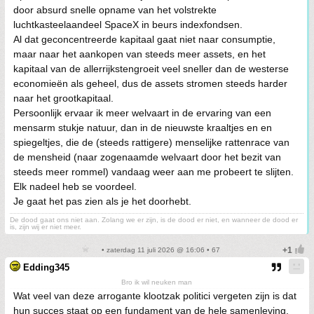
door absurd snelle opname van het volstrekte
luchtkasteelaandeel SpaceX in beurs indexfondsen.
Al dat geconcentreerde kapitaal gaat niet naar consumptie,
maar naar het aankopen van steeds meer assets, en het
kapitaal van de allerrijkstengroeit veel sneller dan de westerse
economieën als geheel, dus de assets stromen steeds harder
naar het grootkapitaal.
Persoonlijk ervaar ik meer welvaart in de ervaring van een
mensarm stukje natuur, dan in de nieuwste kraaltjes en en
spiegeltjes, die de (steeds rattigere) menselijke rattenrace van
de mensheid (naar zogenaamde welvaart door het bezit van
steeds meer rommel) vandaag weer aan me probeert te slijten.
Elk nadeel heb se voordeel.
Je gaat het pas zien als je het doorhebt.
De dood gaat ons niet aan. Zolang we er zijn, is de dood er niet, en wanneer de dood er
is, zijn wij er niet meer.
• zaterdag 11 juli 2026 @ 16:06 • 67
Edding345
Bro ik wil neuken man
Wat veel van deze arrogante klootzak politici vergeten zijn is dat
hun succes staat op een fundament van de hele samenleving,