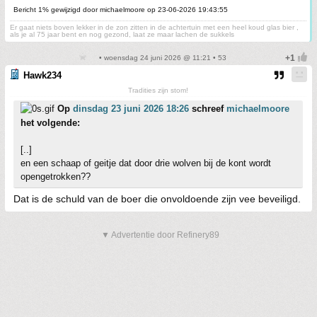
Bericht 1% gewijzigd door michaelmoore op 23-06-2026 19:43:55
Er gaat niets boven lekker in de zon zitten in de achtertuin met een heel koud glas bier ,
als je al 75 jaar bent en nog gezond, laat ze maar lachen de sukkels
• woensdag 24 juni 2026 @ 11:21 • 53
Hawk234
Tradities zijn stom!
Op
dinsdag 23 juni 2026 18:26
schreef
michaelmoore
het volgende:
[..]
en een schaap of geitje dat door drie wolven bij de kont wordt
opengetrokken??
Dat is de schuld van de boer die onvoldoende zijn vee beveiligd.
▼ Advertentie door Refinery89