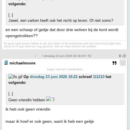
volgende:
[..]
Jawel, een varken heeft ook het recht op leven. Of niet soms?
en een schaap of geitje dat door drie wolven bij de kont wordt
opengetrokken??
Er gaat niets boven lekker in de zon zitten in de achtertuin met een heel koud glas bier ,
als je al 75 jaar bent en nog gezond, laat ze maar lachen de sukkels
• dinsdag 23 juni 2026 @ 18:28 • 52
michaelmoore
begin ook een voedselbos
Op
dinsdag 23 juni 2026 18:22
schreef
111210
het
volgende:
[..]
Geen vriendin hebben
ik heb ook geen vriendin
maar ik hoef er ook geen, want ik heb een geitje