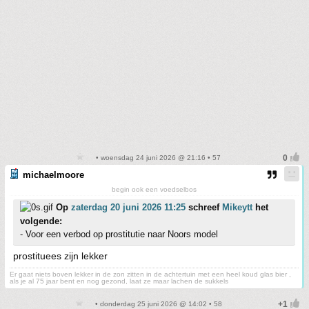
• woensdag 24 juni 2026 @ 21:16 • 57
michaelmoore
begin ook een voedselbos
Op
zaterdag 20 juni 2026 11:25
schreef
Mikeytt
het
volgende:
- Voor een verbod op prostitutie naar Noors model
prostituees zijn lekker
Er gaat niets boven lekker in de zon zitten in de achtertuin met een heel koud glas bier ,
als je al 75 jaar bent en nog gezond, laat ze maar lachen de sukkels
• donderdag 25 juni 2026 @ 14:02 • 58