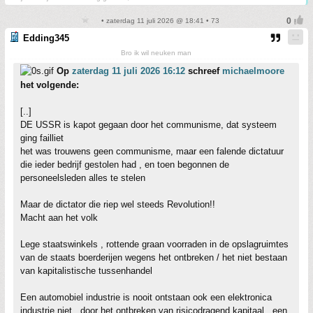
• zaterdag 11 juli 2026 @ 18:41 • 73
Edding345
Bro ik wil neuken man
Op
zaterdag 11 juli 2026 16:12
schreef
michaelmoore
het volgende:
[..]
DE USSR is kapot gegaan door het communisme, dat systeem
ging failliet
het was trouwens geen communisme, maar een falende dictatuur
die ieder bedrijf gestolen had , en toen begonnen de
personeelsleden alles te stelen
Maar de dictator die riep wel steeds Revolution!!
Macht aan het volk
Lege staatswinkels , rottende graan voorraden in de opslagruimtes
van de staats boerderijen wegens het ontbreken / het niet bestaan
van kapitalistische tussenhandel
Een automobiel industrie is nooit ontstaan ook een elektronica
industrie niet , door het ontbreken van risicodragend kapitaal , een