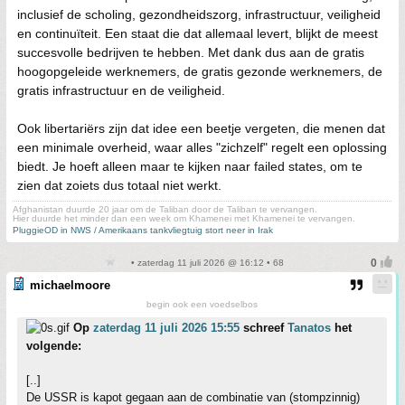
inclusief de scholing, gezondheidszorg, infrastructuur, veiligheid
en continuïteit. Een staat die dat allemaal levert, blijkt de meest
succesvolle bedrijven te hebben. Met dank dus aan de gratis
hoogopgeleide werknemers, de gratis gezonde werknemers, de
gratis infrastructuur en de veiligheid.
Ook libertariërs zijn dat idee een beetje vergeten, die menen dat
een minimale overheid, waar alles "zichzelf" regelt een oplossing
biedt. Je hoeft alleen maar te kijken naar failed states, om te
zien dat zoiets dus totaal niet werkt.
Afghanistan duurde 20 jaar om de Taliban door de Taliban te vervangen.
Hier duurde het minder dan een week om Khamenei met Khamenei te vervangen.
PluggieOD in NWS / Amerikaans tankvliegtuig stort neer in Irak
• zaterdag 11 juli 2026 @ 16:12 • 68
michaelmoore
begin ook een voedselbos
Op
zaterdag 11 juli 2026 15:55
schreef
Tanatos
het
volgende:
[..]
De USSR is kapot gegaan aan de combinatie van (stompzinnig)