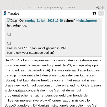
• zaterdag 11 juli 2026 @ 15:55 • 66
Tanatos
Op
zondag 21 juni 2026 13:19
schreef
michaelmoore
het volgende:
[..]
[..]
Daar is de USSR aan kapot gegaan in 1990
ben je ook voor staatsboerderijen?
De USSR is kapot gegaan aan de combinatie van (stompzinnig)
doorgaan met de wapenwedloop met de VS, en lage olieprijzen
(met dank aan Saoedi-Arabië). Het was uiteraard absoluut geen
paradijs, maar niet alle tijden waren zoals dei van kameraad
|Stalin). Het kapitalisme heeft gewonnen, het resultaat is een
Brave new world, vol overconsumptie en afleiding. Ondertussen
is de kapitaaalconcentratie in de VS met de minuut
problematischer, en zit het pensioengeld van honderden
miljoenen mensen (wereldwijd) ongevraagd in risicovolle
SpaceX aandelen. Dit dankzij institutionele corruptie in de VS