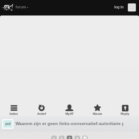
forum
log in
Index
Actief
MyAT
Nieuw
Reply
Waarom zijn er geen links-conservatief-autoritaire partijen
pol
1
2
3
4