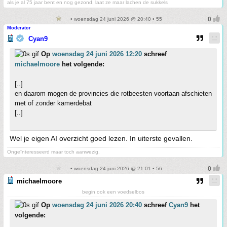
als je al 75 jaar bent en nog gezond, laat ze maar lachen de sukkels
• woensdag 24 juni 2026 @ 20:40 • 55
Moderator
Cyan9
Op
woensdag 24 juni 2026 12:20
schreef
michaelmoore
het volgende:
[..]
en daarom mogen de provincies die rotbeesten voortaan afschieten
met of zonder kamerdebat
[..]
Wel je eigen AI overzicht goed lezen. In uiterste gevallen.
Ongeïnteresseerd maar toch aanwezig.
• woensdag 24 juni 2026 @ 21:01 • 56
michaelmoore
begin ook een voedselbos
Op
woensdag 24 juni 2026 20:40
schreef
Cyan9
het
volgende: