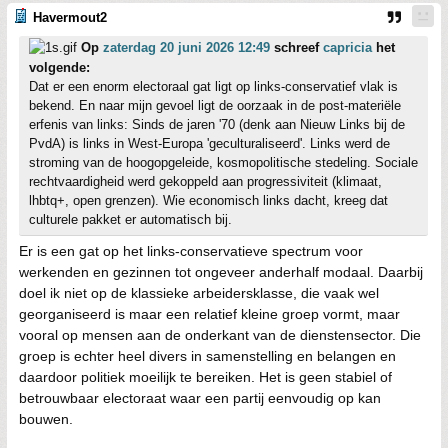
Havermout2
Op
zaterdag 20 juni 2026 12:49
schreef
capricia
het
volgende:
Dat er een enorm electoraal gat ligt op links-conservatief vlak is
bekend. En naar mijn gevoel ligt de oorzaak in de post-materiële
erfenis van links: Sinds de jaren '70 (denk aan Nieuw Links bij de
PvdA) is links in West-Europa 'geculturaliseerd'. Links werd de
stroming van de hoogopgeleide, kosmopolitische stedeling. Sociale
rechtvaardigheid werd gekoppeld aan progressiviteit (klimaat,
lhbtq+, open grenzen). Wie economisch links dacht, kreeg dat
culturele pakket er automatisch bij.
Er is een gat op het links-conservatieve spectrum voor
werkenden en gezinnen tot ongeveer anderhalf modaal. Daarbij
doel ik niet op de klassieke arbeidersklasse, die vaak wel
georganiseerd is maar een relatief kleine groep vormt, maar
vooral op mensen aan de onderkant van de dienstensector. Die
groep is echter heel divers in samenstelling en belangen en
daardoor politiek moeilijk te bereiken. Het is geen stabiel of
betrouwbaar electoraat waar een partij eenvoudig op kan
bouwen.