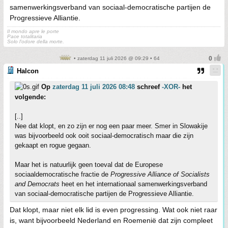
samenwerkingsverband van sociaal-democratische partijen de
Progressieve Alliantie.
Il mondo apre le porte
Pace totalitaria
Solo l'odore della morte.
• zaterdag 11 juli 2026 @ 09:29 • 64
Halcon
Op
zaterdag 11 juli 2026 08:48
schreef
-XOR-
het
volgende:
[..]
Nee dat klopt, en zo zijn er nog een paar meer. Smer in Slowakije
was bijvoorbeeld ook ooit sociaal-democratisch maar die zijn
gekaapt en rogue gegaan.
Maar het is natuurlijk geen toeval dat de Europese
sociaaldemocratische fractie de
Progressive Alliance of Socialists
and Democrats
heet en het internationaal samenwerkingsverband
van sociaal-democratische partijen de Progressieve Alliantie.
Dat klopt, maar niet elk lid is even progressing. Wat ook niet raar
is, want bijvoorbeeld Nederland en Roemenië dat zijn compleet