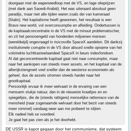
doorgaan met de wapenwedloop met de VS, en lage olieprijzen
(met dank aan Saoedi-Arabië). Het was uiteraard absoluut geen
paradijs, maar niet alle tijden waren zoals dei van kameraad
|Stalin). Het kapitalisme heeft gewonnen, het resultaat is een
Brave new world, vol overconsumptie en afleiding. Ondertussen is
de kapitaaalconcentratie in de VS met de minuut problematischer,
en zit het pensioengeld van honderden miljoenen mensen
(wereldwijd) ongevraagd in risicovolle SpaceX aandelen. Dit dankzij
institutionele corruptie in de VS door absurd snelle opname van het
volstrekte luchtkasteelaandeel SpaceX in beurs indexfondsen.
Al dat geconcentreerde kapitaal gaat niet naar consumptie, maar
naar het aankopen van steeds meer assets, en het kapitaal van de
allerrijkstengroeit veel sneller dan de westerse economieën als
geheel, dus de assets stromen steeds harder naar het
grootkapitaal.
Persoonlijk ervaar ik meer welvaart in de ervaring van een
mensarm stukje natuur, dan in de nieuwste kraaltjes en en
spiegeltjes, die de (steeds rattigere) menselijke rattenrace van de
mensheid (naar zogenaamde welvaart door het bezit van steeds
meer rommel) vandaag weer aan me probeert te slijten.
Elk nadeel heb se voordeel.
Je gaat het pas zien als je het doorhebt.
DE USSR is kapot gegaan door het communisme, dat systeem