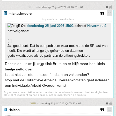
• donderdag 25 juni 2026 @ 16:31 • 61
michaelmoore
begin ook een voedselbos
Op
donderdag 25 juni 2026 15:02
schreef
Havermout2
het volgende:
[..]
Ja, goed punt. Dat is een probleem waar met name de SP last van
heeft. Die wordt al lange tijd geframed en daarmee
gediskwalificeerd als de partij van de uitkeringstrekkers.
Rechts en Links: jij krijgt flink Bruto en er blijft maar heel klein
beetje netto over
is dat niet zo liefe pensioenfondsen en vakbonden?
stop met de Collectieve Arbeids Overeenkomsten geef iedereen
een Individuele Arbeid Overeenkomst
Er gaat niets boven lekker in de zon zitten in de achtertuin met een heel koud glas bier ,
als je al 75 jaar bent en nog gezond, laat ze maar lachen de sukkels
• zaterdag 11 juli 2026 @ 05:22 • 62
Halcon