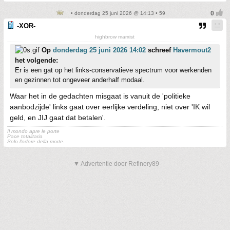
• donderdag 25 juni 2026 @ 14:13 • 59
-XOR-
highbrow marxist
Op
donderdag 25 juni 2026 14:02
schreef
Havermout2
het volgende:
Er is een gat op het links-conservatieve spectrum voor werkenden
en gezinnen tot ongeveer anderhalf modaal.
Waar het in de gedachten misgaat is vanuit de 'politieke
aanbodzijde' links gaat over eerlijke verdeling, niet over 'IK wil
geld, en JIJ gaat dat betalen'.
Il mondo apre le porte
Pace totalitaria
Solo l'odore della morte.
▼ Advertentie door Refinery89