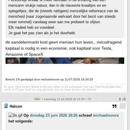
mensarm stukje natuur, dan in de nieuwste kraaltjes en en
spiegeltjes, die de (steeds rattigere) menselijke rattenrace van de
mensheid (naar zogenaamde welvaart door het bezit van steeds
meer rommel) vandaag weer aan me probeert te slijten.
Elk nadeel heb se voordeel.
Je gaat het pas zien als je het doorhebt.
de aandelenmarkt kost geen mensen hun leven., risicodragend
kapitaal is nodig in een economie, ook kapitaal voor Tesla,
Amazone of SpaceX
Bericht 1% gewijzigd door michaelmoore op 11-07-2026 16:34:33
Er gaat niets boven lekker in de zon zitten in de achtertuin met een heel koud glas bier ,
als je al 75 jaar bent en nog gezond, laat ze maar lachen de sukkels
• zaterdag 11 juli 2026 @ 16:45 • 70
Halcon
Op
dinsdag 23 juni 2026 18:26
schreef
michaelmoore
het volgende: