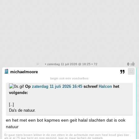
• zaterdag 11 juli 2026 @ 18:25 • 72
michaelmoore
begin ook een voedselbos
Op
zaterdag 11 juli 2026 16:45
schreef
Halcon
het
volgende:
[..]
Da's de natuur.
en het met een bot kapmes een geit halal slachten dat is ook
natuur
Er gaat niets boven lekker in de zon zitten in de achtertuin met een heel koud glas bier ,
als je al 75 jaar bent en nog gezond, laat ze maar lachen de sukkels