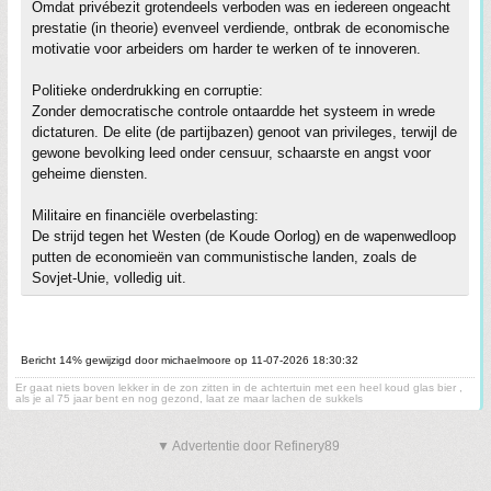
Omdat privébezit grotendeels verboden was en iedereen ongeacht
prestatie (in theorie) evenveel verdiende, ontbrak de economische
motivatie voor arbeiders om harder te werken of te innoveren.
Politieke onderdrukking en corruptie:
Zonder democratische controle ontaardde het systeem in wrede
dictaturen. De elite (de partijbazen) genoot van privileges, terwijl de
gewone bevolking leed onder censuur, schaarste en angst voor
geheime diensten.
Militaire en financiële overbelasting:
De strijd tegen het Westen (de Koude Oorlog) en de wapenwedloop
putten de economieën van communistische landen, zoals de
Sovjet-Unie, volledig uit.
Bericht 14% gewijzigd door michaelmoore op 11-07-2026 18:30:32
Er gaat niets boven lekker in de zon zitten in de achtertuin met een heel koud glas bier ,
als je al 75 jaar bent en nog gezond, laat ze maar lachen de sukkels
▼ Advertentie door Refinery89