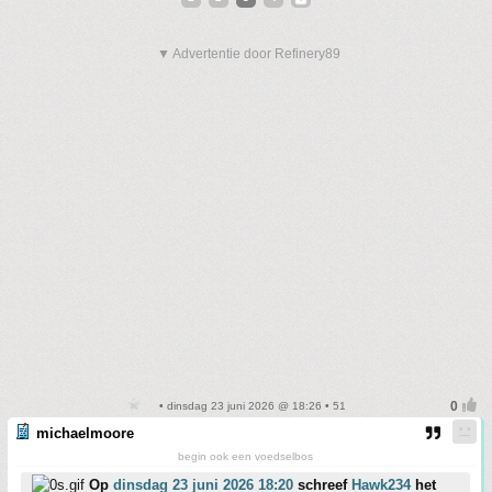
▼ Advertentie door Refinery89
• dinsdag 23 juni 2026 @ 18:26 • 51
michaelmoore
begin ook een voedselbos
Op
dinsdag 23 juni 2026 18:20
schreef
Hawk234
het