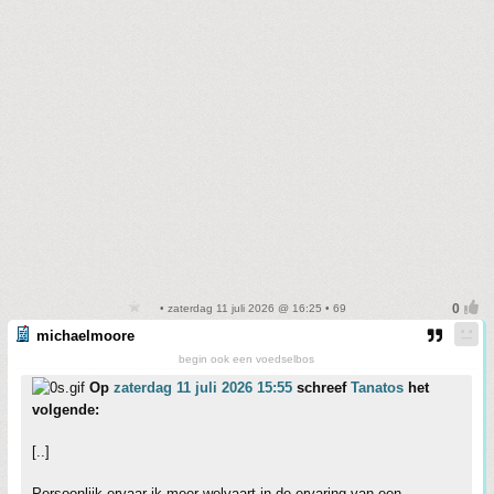
• zaterdag 11 juli 2026 @ 16:25 • 69
michaelmoore
begin ook een voedselbos
Op
zaterdag 11 juli 2026 15:55
schreef
Tanatos
het
volgende:
[..]
Persoonlijk ervaar ik meer welvaart in de ervaring van een