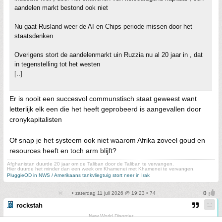
aandelen markt bestond ook niet
Nu gaat Rusland weer de AI en Chips periode missen door het
staatsdenken
Overigens stort de aandelenmarkt uin Ruzzia nu al 20 jaar in , dat
in tegenstelling tot het westen
[..]
Er is nooit een succesvol communstisch staat geweest want
letterlijk elk een die het heeft geprobeerd is aangevallen door
cronykapitalisten
Of snap je het systeem ook niet waarom Afrika zoveel goud en
resources heeft en toch arm blijft?
Afghanistan duurde 20 jaar om de Taliban door de Taliban te vervangen.
Hier duurde het minder dan een week om Khamenei met Khamenei te vervangen.
PluggieOD in NWS / Amerikaans tankvliegtuig stort neer in Irak
• zaterdag 11 juli 2026 @ 19:23 • 74
rockstah
New World Disorder