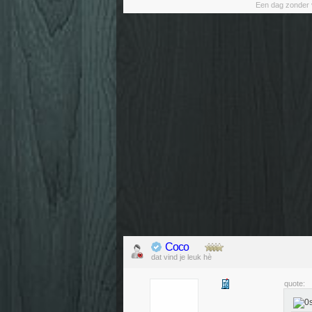
Een dag zonder v
Coco
dat vind je leuk hè
quote: