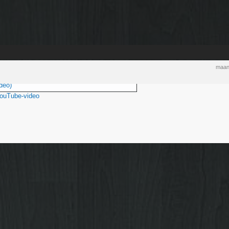
maand
deo)
YouTube-video