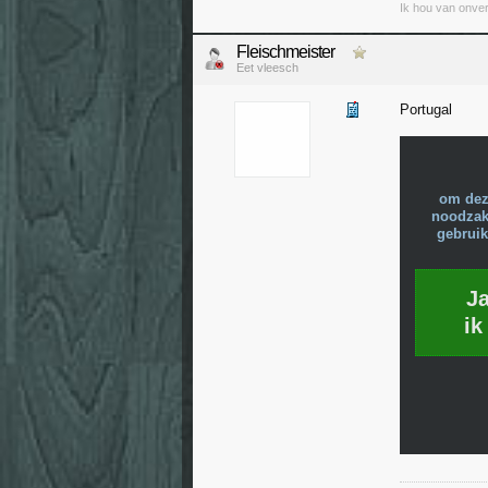
Ik hou van onver
Fleischmeister
Eet vleesch
Portugal
om dez
noodzake
gebruik
J
ik