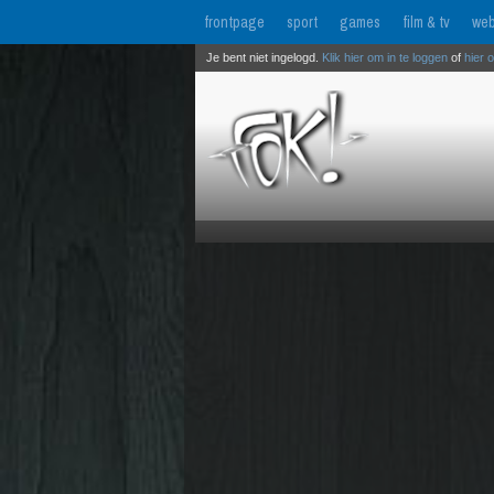
frontpage
sport
games
film & tv
web
Je bent niet ingelogd.
Klik hier om in te loggen
of
hier 