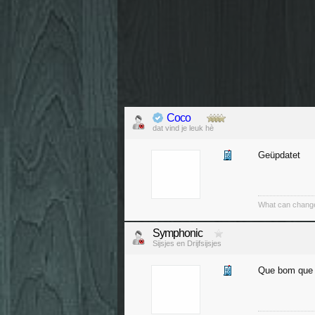
Coco
dat vind je leuk hè
Geüpdatet
What can change
Symphonic
Sijsjes en Drijfsijsjes
Que bom que v