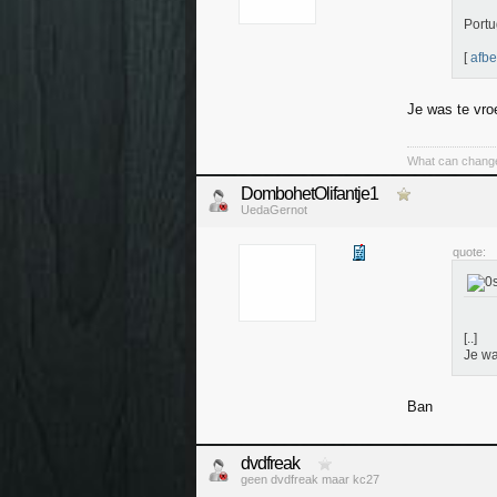
Portu
[
afbe
Je was te vro
What can change
DombohetOlifantje1
UedaGernot
quote:
[..]
Je wa
Ban
dvdfreak
geen dvdfreak maar kc27