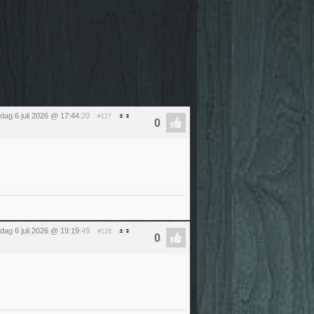
ag 6 juli 2026 @ 17:44
:20
#127
ag 6 juli 2026 @ 19:19
:49
#128