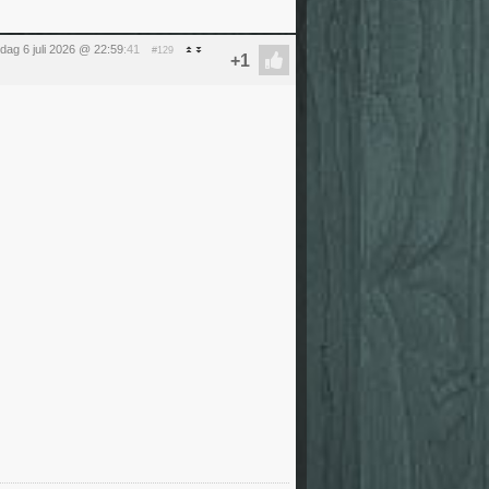
ag 6 juli 2026 @ 22:59
:41
#129