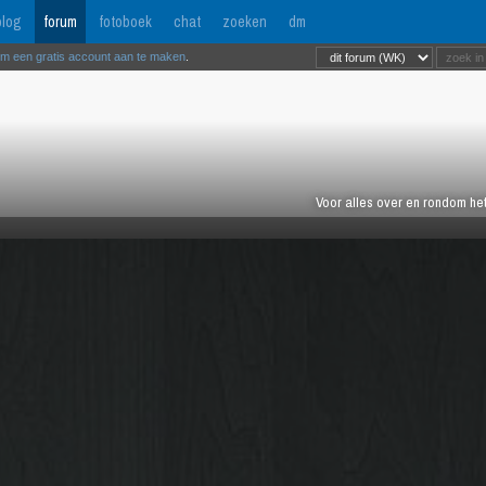
log
forum
fotoboek
chat
zoeken
dm
om een gratis account aan te maken
.
Voor alles over en rondom het