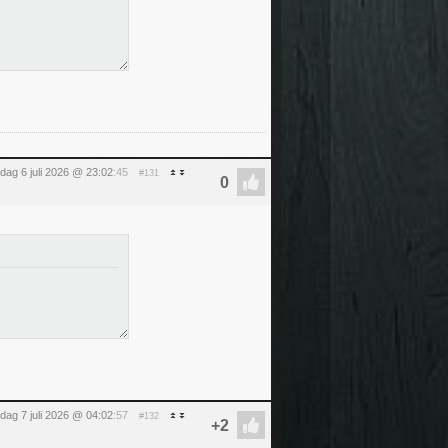
ag 6 juli 2026 @ 23:02
:45
#131
dag 7 juli 2026 @ 04:02
:57
#132