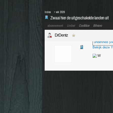
Index
»
wk 2026
Zwaai hier de uitgeschakelde landen uit
abonnement
Unibet
Coolblue
Bitvavo
DrDentz
undefined (vi
Bekijk deze 