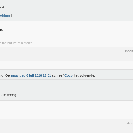
gal
elding
]
eg.
 the nature of a man?
maand
Op
maandag 6 juli 2026 23:01
schreef
Coco
het volgende:
s te vroeg.
dins