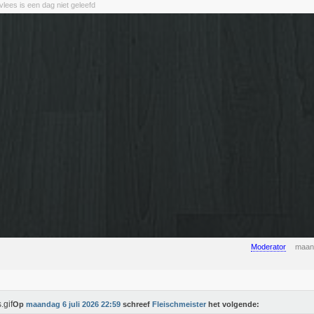
lees is een dag niet geleefd
Moderator
maand
Op
maandag 6 juli 2026 22:59
schreef
Fleischmeister
het volgende: