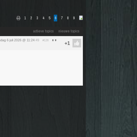
1
2
3
4
5
6
7
8
9
actieve topics
nieuwe topics
ag 6 juli 2026 @ 11:24
:49
#126