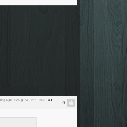
ag 6 juli 2026 @ 23:01
:48
#130