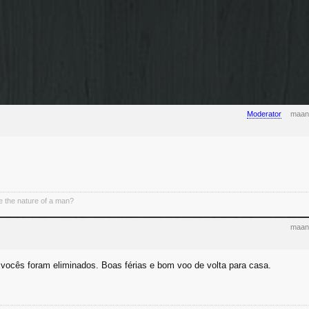
Moderator
maand
 the nature of a man?
maand
ocês foram eliminados. Boas férias e bom voo de volta para casa.