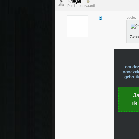
Kriegel
Dolf is rechtvaardig
quote:
Zwaa
om dez
noodzake
gebruik
J
ik