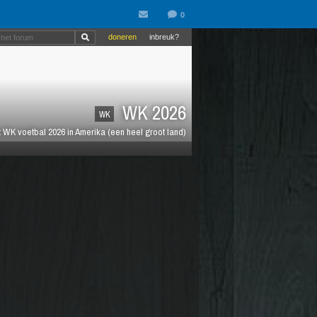
doneren
inbreuk?
WK 2026
WK
 WK voetbal 2026 in Amerika (een heel groot land)