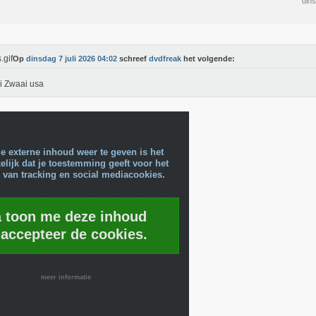
dins
Op
dinsdag 7 juli 2026 04:02
schreef
dvdfreak
het volgende:
i Zwaai usa
e externe inhoud weer te geven is het
lijk dat je toestemming geeft voor het
 van tracking en social mediacookies.
a toon me deze inhoud
 accepteer de cookies.
meer informatie