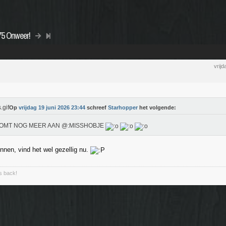
75 Onweer!
vrij
Op
vrijdag 19 juni 2026 23:44
schreef
Starhopper
het volgende:
OMT NOG MEER AAN @:MISSHOBJE
nnen, vind het wel gezellig nu.
is back!