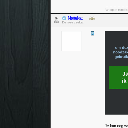
"an open mind is
Nattekat
De roze zeekat
om dez
noodzake
gebruik
J
ik
Je kan nog we