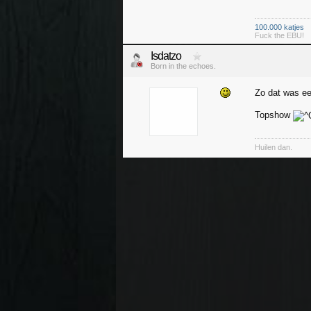
100.000 katjes
Fuck the EBU!
Isdatzo
Born in the echoes.
Zo dat was ee
Topshow
Huilen dan.