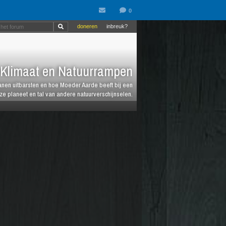
doneren
inbreuk?
Klimaat en Natuurrampen
anen uitbarsten en hoe Moeder Aarde beeft bij een
e planeet en tal van andere natuurverschijnselen.