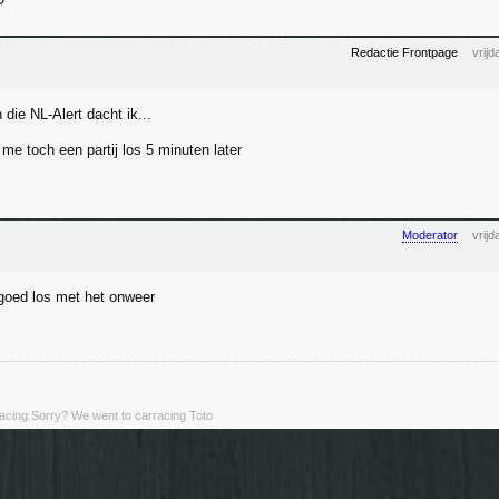
Redactie Frontpage
vrij
die NL-Alert dacht ik...
me toch een partij los 5 minuten later
Moderator
vrij
 goed los met het onweer
rracing.Sorry? We went to carracing Toto