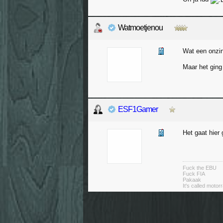
Watmoetjenou
Wat een onzin 
Maar het ging 
ESF1Gamer
Het gaat hier
Fuck the EBU
Fuck FIA
Pakaak
It's called moto