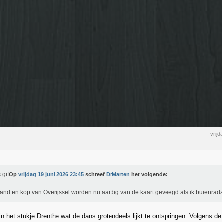
vrij
Op
vrijdag 19 juni 2026 23:45
schreef
DrMarten
het volgende:
land en kop van Overijssel worden nu aardig van de kaart geveegd als ik buienra
 in het stukje Drenthe wat de dans grotendeels lijkt te ontspringen. Volgens de