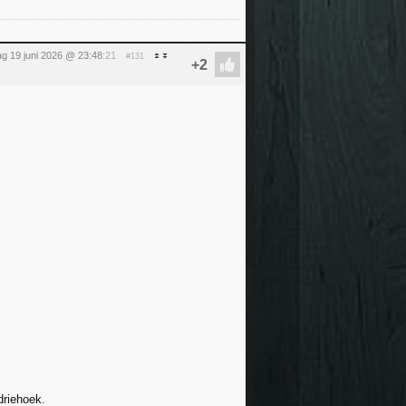
dag 19 juni 2026 @ 23:48
:21
#131
driehoek.