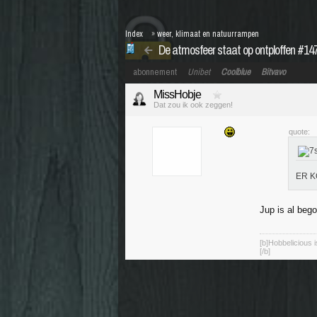
Index
»
weer, klimaat en natuurrampen
De atmosfeer staat op ontploffen #14
abonnement
Unibet
Coolblue
Bitvavo
MissHobje
Dat zou ik ook zeggen!
quote:
ER K
Jup is al bego
[b]Hobbelicious 
[/b]