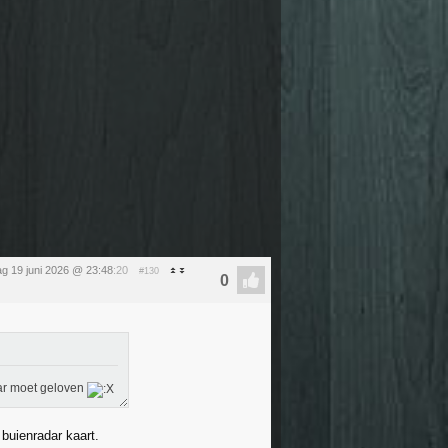
dag 19 juni 2026 @ 23:48
:20
#130
dar moet geloven
 buienradar kaart.