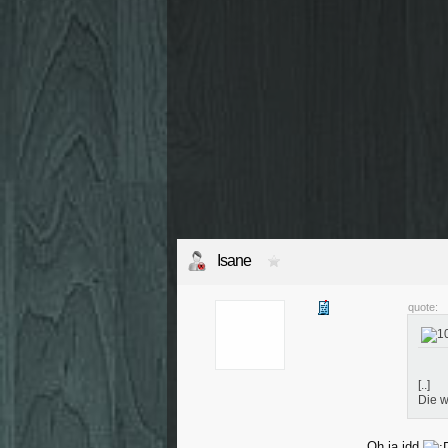
Isane
quote:
[..]
Die w
Oh ja idd