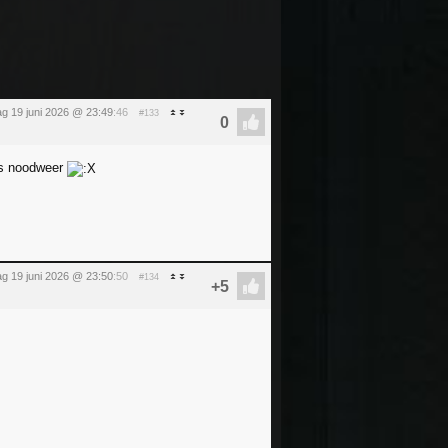
dag 19 juni 2026 @ 23:49
:46
#133
jes noodweer
dag 19 juni 2026 @ 23:50
:50
#134