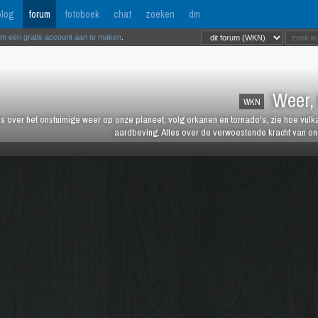
log
forum
fotoboek
chat
zoeken
dm
om een gratis account aan te maken
.
Weer, 
WKN
es over het onstuimige weer op onze planeet, volg orkanen en tornado's, zie hoe vulk
aardbeving. Alles over de verwoestende kracht van onz