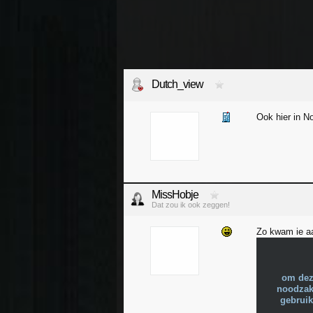
Dutch_view
Ook hier in N
MissHobje
Dat zou ik ook zeggen!
Zo kwam ie a
om dez
noodzake
gebruik