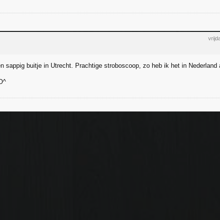
vrij
n sappig buitje in Utrecht. Prachtige stroboscoop, zo heb ik het in Nederland