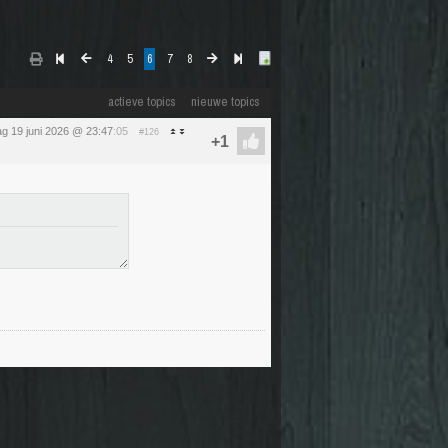
4
5
6
7
8
actieve topics
nieuwe topics
dag 19 juni 2026 @ 23:47
:05
#126