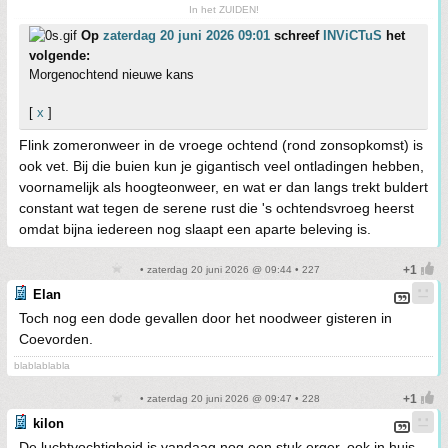
In het ZUIDEN!
Op
zaterdag 20 juni 2026 09:01
schreef
INViCTuS
het
volgende:
Morgenochtend nieuwe kans
[
x
]
Flink zomeronweer in de vroege ochtend (rond zonsopkomst) is
ook vet. Bij die buien kun je gigantisch veel ontladingen hebben,
voornamelijk als hoogteonweer, en wat er dan langs trekt buldert
constant wat tegen de serene rust die 's ochtendsvroeg heerst
omdat bijna iedereen nog slaapt een aparte beleving is.
• zaterdag 20 juni 2026 @ 09:44 • 227
Elan
Toch nog een dode gevallen door het noodweer gisteren in
Coevorden.
blablablabla
• zaterdag 20 juni 2026 @ 09:47 • 228
kilon
De luchtvochtigheid is vandaag nog een stuk erger, ook in huis