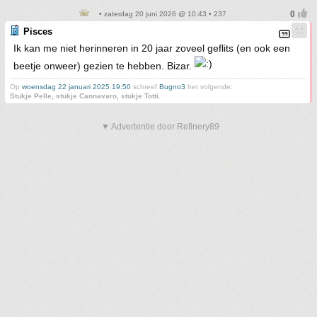
• zaterdag 20 juni 2026 @ 10:43 • 237
Pisces
Ik kan me niet herinneren in 20 jaar zoveel geflits (en ook een
beetje onweer) gezien te hebben. Bizar.
Op
woensdag 22 januari 2025 19:50
schreef
Bugno3
het volgende:
Stukje Pelle, stukje Cannavaro, stukje Totti.
▼ Advertentie door Refinery89