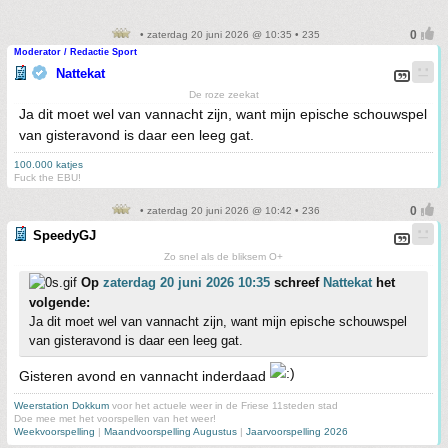
• zaterdag 20 juni 2026 @ 10:35 • 235
Moderator / Redactie Sport
Nattekat
De roze zeekat
Ja dit moet wel van vannacht zijn, want mijn epische schouwspel
van gisteravond is daar een leeg gat.
100.000 katjes
Fuck the EBU!
• zaterdag 20 juni 2026 @ 10:42 • 236
SpeedyGJ
Zo snel als de bliksem O+
Op
zaterdag 20 juni 2026 10:35
schreef
Nattekat
het
volgende:
Ja dit moet wel van vannacht zijn, want mijn epische schouwspel
van gisteravond is daar een leeg gat.
Gisteren avond en vannacht inderdaad
Weerstation Dokkum
voor het actuele weer in de Friese 11steden stad
Doe mee met het voorspellen van het weer!
Weekvoorspelling
|
Maandvoorspelling Augustus
|
Jaarvoorspelling 2026