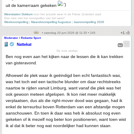
uit de kamerraam gekeken
Weerstation Dokkum
voor het actuele weer in de Friese 11steden stad
Doe mee met het voorspellen van het weer!
Weekvoorspelling
|
Maandvoorspelling Augustus
|
Jaarvoorspelling 2026
• zaterdag 20 juni 2026 @ 11:35 • 245
Moderator / Redactie Sport
Nattekat
De roze zeekat
Ben nog even aan het kijken naar de lessen die ik kan trekken
van gisteravond.
Alhoewel de plek waar ik geëindigd ben echt fantastisch was,
was het toch wel een tactische blunder om daar rechtstreeks
naartoe te rijden vanuit Limburg, want vanaf die plek was het
ook gewoon meteen afgelopen. Ik kon niet meer makkelijk
verplaatsen, dus als die right-mover dood was gegaan, had ik
enkel de terreurbui boven Rotterdam van een afstandje mogen
aanschouwen. En toen ik daar was heb ik absoluut nog even
gekeken of ik mezelf nog beter kon positioneren, want toen wist
ik al dat ik beter nog wat noordelijker had kunnen staan.