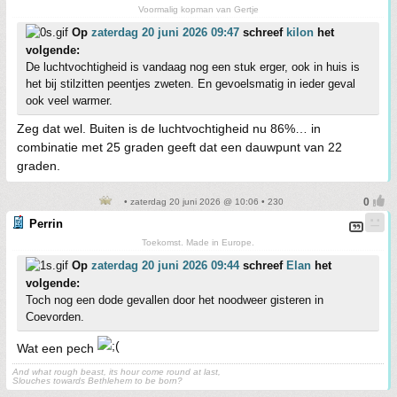
Voormalig kopman van Gertje
Op
zaterdag 20 juni 2026 09:47
schreef
kilon
het
volgende:
De luchtvochtigheid is vandaag nog een stuk erger, ook in huis is
het bij stilzitten peentjes zweten. En gevoelsmatig in ieder geval
ook veel warmer.
Zeg dat wel. Buiten is de luchtvochtigheid nu 86%… in
combinatie met 25 graden geeft dat een dauwpunt van 22
graden.
• zaterdag 20 juni 2026 @ 10:06 • 230
Perrin
Toekomst. Made in Europe.
Op
zaterdag 20 juni 2026 09:44
schreef
Elan
het
volgende:
Toch nog een dode gevallen door het noodweer gisteren in
Coevorden.
Wat een pech
And what rough beast, its hour come round at last,
Slouches towards Bethlehem to be born?