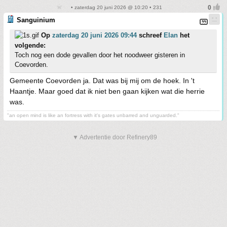
• zaterdag 20 juni 2026 @ 10:20 • 231
Sanguinium
Op
zaterdag 20 juni 2026 09:44
schreef
Elan
het
volgende:
Toch nog een dode gevallen door het noodweer gisteren in
Coevorden.
Gemeente Coevorden ja. Dat was bij mij om de hoek. In 't
Haantje. Maar goed dat ik niet ben gaan kijken wat die herrie
was.
"an open mind is like an fortress with it's gates unbarred and unguarded."
▼ Advertentie door Refinery89