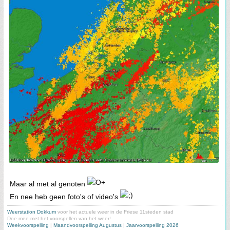
Maar al met al genoten
En nee heb geen foto's of video's
Weerstation Dokkum
voor het actuele weer in de Friese 11steden stad
Doe mee met het voorspellen van het weer!
Weekvoorspelling
|
Maandvoorspelling Augustus
|
Jaarvoorspelling 2026