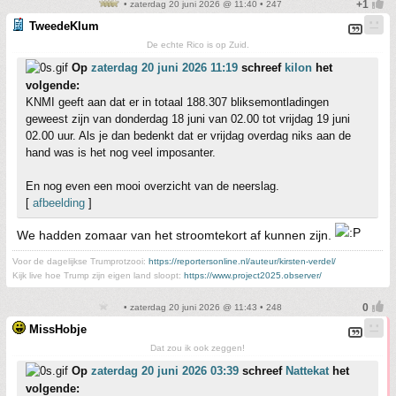
• zaterdag 20 juni 2026 @ 11:40 • 247
TweedeKlum
De echte Rico is op Zuid.
Op
zaterdag 20 juni 2026 11:19
schreef
kilon
het
volgende:
KNMI geeft aan dat er in totaal 188.307 bliksemontladingen
geweest zijn van donderdag 18 juni van 02.00 tot vrijdag 19 juni
02.00 uur. Als je dan bedenkt dat er vrijdag overdag niks aan de
hand was is het nog veel imposanter.
En nog even een mooi overzicht van de neerslag.
[
afbeelding
]
We hadden zomaar van het stroomtekort af kunnen zijn.
Voor de dagelijkse Trumprotzooi:
https://reportersonline.nl/auteur/kirsten-verdel/
Kijk live hoe Trump zijn eigen land sloopt:
https://www.project2025.observer/
• zaterdag 20 juni 2026 @ 11:43 • 248
MissHobje
Dat zou ik ook zeggen!
Op
zaterdag 20 juni 2026 03:39
schreef
Nattekat
het
volgende: