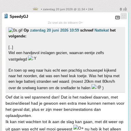
• zaterdag 20 juni 2026 @ 11:34 • 244
SpeedyGJ
Zo snel als de bliksem O+
Op
zaterdag 20 juni 2026 10:59
schreef
Nattekat
het
volgende:
[..]
Wel een handjevol inslagen gezien, waarvan eentje zelfs
vastgelegd
En toen op weg naar huis echt een prachtig schouwspel kijkend
naar het noorden, dat was een heel leuk toetje. Was het bijna met
een lege batterij stranden wel waard. (moest 20km met 80km/h
over de snelweg karren om de snellader te halen
)
Oef dat is wel spannend dan! Dat is het nadeel daarvan, met
bezine/diesel had je gewoon een extra mee kunnen nemen voor
het geval dat, plus er zijn meer benzinestations dan
oplaadpunten.
Ik kan niet wachten tot ik aan de slag kan gaan, met dit weer op
uit gaan was echt wel mooi geweest
nu heb ik het alleen