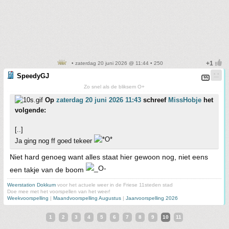
• zaterdag 20 juni 2026 @ 11:44 • 250
SpeedyGJ
Zo snel als de bliksem O+
Op
zaterdag 20 juni 2026 11:43
schreef
MissHobje
het
volgende:
[..]
Ja ging nog ff goed tekeer
Niet hard genoeg want alles staat hier gewoon nog, niet eens
een takje van de boom
Weerstation Dokkum
voor het actuele weer in de Friese 11steden stad
Doe mee met het voorspellen van het weer!
Weekvoorspelling
|
Maandvoorspelling Augustus
|
Jaarvoorspelling 2026
1
2
3
4
5
6
7
8
9
10
11