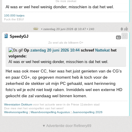
De roze zeekat
Al was er wel heel weinig donder, misschien is dat het wel.
100.000 katjes
Fuck the EBU!
• zaterdag 20 juni 2026 @ 10:47 • 240
SpeedyGJ
Zo snel als de bliksem O+
Op
zaterdag 20 juni 2026 10:44
schreef
Nattekat
het
volgende:
Al was er wel heel weinig donder, misschien is dat het wel.
Het was ook meer CC, hier was het juist genieten van de CG's
en paar CG+, op gegeven moment heb ik toch voor de
zekerheid de stekker uit mijn PC gehaald, want herinnering
foto's wil je echt niet kwijt raken. Inmiddels wel een externe HD
gekocht die zal vandaag wel binnen komen.
Weerstation Dokkum
voor het actuele weer in de Friese 11steden stad
Doe mee met het voorspellen van het weer!
Weekvoorspelling
|
Maandvoorspelling Augustus
|
Jaarvoorspelling 2026
▼ Advertentie door Refinery89