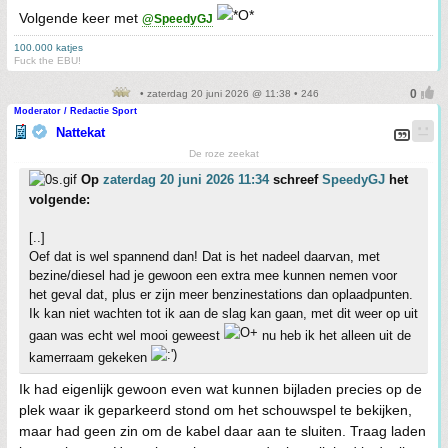
Volgende keer met
@SpeedyGJ
100.000 katjes
Fuck the EBU!
• zaterdag 20 juni 2026 @ 11:38 • 246
Moderator / Redactie Sport
Nattekat
De roze zeekat
Op
zaterdag 20 juni 2026 11:34
schreef
SpeedyGJ
het
volgende:
[..]
Oef dat is wel spannend dan! Dat is het nadeel daarvan, met
bezine/diesel had je gewoon een extra mee kunnen nemen voor
het geval dat, plus er zijn meer benzinestations dan oplaadpunten.
Ik kan niet wachten tot ik aan de slag kan gaan, met dit weer op uit
gaan was echt wel mooi geweest
nu heb ik het alleen uit de
kamerraam gekeken
Ik had eigenlijk gewoon even wat kunnen bijladen precies op de
plek waar ik geparkeerd stond om het schouwspel te bekijken,
maar had geen zin om de kabel daar aan te sluiten. Traag laden