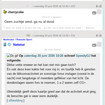
• zaterdag 20 juni 2026 @ 10:30 • 233
cherrycoke
"Fear is a weapon."
Geen zuchtje wind, ga nu al dood
"I wear the mask to protect the city… but the city is what made the mask." – Batman
• zaterdag 20 juni 2026 @ 10:34 • 234
Moderator / Redactie Sport
Nattekat
De roze zeekat
Op
zaterdag 20 juni 2026 10:26
schreef
SpeedyGJ
het
volgende:
Dikke vette onweer en het kan niet mis gaan toch?
En ook deze keer kakte het voor mij in, en tuurlijk heb ik genoten
van de bliksemactiviteit en sommige forse inslagen (vooral in de
nacht) met langdurige of meerdere geflikker van het licht. De
donderslagen waren fors te noemen, 1 a 2 waren zelf CG+.
Uiteindelijk geeft deze kaartje goed aan dat de activiteit eruit ging,
de beruchte gat is weer eens duidelijk.
[
afbeelding
]