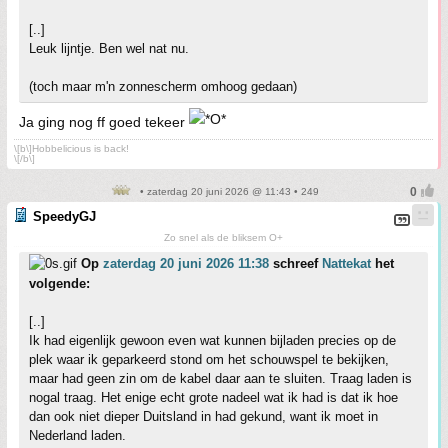
[..]
Leuk lijntje. Ben wel nat nu.
(toch maar m'n zonnescherm omhoog gedaan)
Ja ging nog ff goed tekeer
\[b\]Hobbelicious is back!
\[/b\]
• zaterdag 20 juni 2026 @ 11:43 • 249
SpeedyGJ
Zo snel als de bliksem O+
Op
zaterdag 20 juni 2026 11:38
schreef
Nattekat
het
volgende:
[..]
Ik had eigenlijk gewoon even wat kunnen bijladen precies op de
plek waar ik geparkeerd stond om het schouwspel te bekijken,
maar had geen zin om de kabel daar aan te sluiten. Traag laden is
nogal traag. Het enige echt grote nadeel wat ik had is dat ik hoe
dan ook niet dieper Duitsland in had gekund, want ik moet in
Nederland laden.