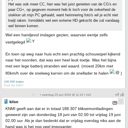
Het was ook meer CC, hier was het juist genieten van de CG's en
paar CG+, op gegeven moment heb ik toch voor de zekerheid de
stekker uit mijn PC gehaald, want herinnering foto's wil je echt niet
kwijt raken. Inmiddels wel een externe HD gekocht die zal vandaag
wel binnen komen.
Wel een handjevol inslagen gezien, waarvan eentje zelfs
vastgelegd
En toen op weg naar huis echt een prachtig schouwspel kijkend
naar het noorden, dat was een heel leuk toetje. Was het bijna
met een lege batterij stranden wel waard. (moest 20km met
80km/h over de snelweg karren om de snellader te halen
)
100.000 katjes
Fuck the EBU!
• zaterdag 20 juni 2026 @ 11:19 • 242
kilon
KNMI geeft aan dat er in totaal 188.307 bliksemontladingen
geweest zijn van donderdag 18 juni van 02.00 tot vrijdag 19 juni
02.00 uur. Als je dan bedenkt dat er vrijdag overdag niks aan de
hand was is het nog veel imposanter.