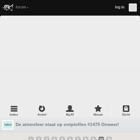
forum
log in
Index
Actief
MyAT
Nieuw
Dicht
De atmosfeer staat op ontploffen #1475 Onweer!
wkn
1
2
3
4
5
6
7
8
9
10
11