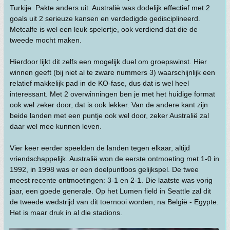
Turkije. Pakte anders uit. Australië was dodelijk effectief met 2
goals uit 2 serieuze kansen en verdedigde gedisciplineerd.
Metcalfe is wel een leuk spelertje, ook verdiend dat die de
tweede mocht maken.
Hierdoor lijkt dit zelfs een mogelijk duel om groepswinst. Hier
winnen geeft (bij niet al te zware nummers 3) waarschijnlijk een
relatief makkelijk pad in de KO-fase, dus dat is wel heel
interessant. Met 2 overwinningen ben je met het huidige format
ook wel zeker door, dat is ook lekker. Van de andere kant zijn
beide landen met een puntje ook wel door, zeker Australië zal
daar wel mee kunnen leven.
Vier keer eerder speelden de landen tegen elkaar, altijd
vriendschappelijk. Australië won de eerste ontmoeting met 1-0 in
1992, in 1998 was er een doelpuntloos gelijkspel. De twee
meest recente ontmoetingen: 3-1 en 2-1. Die laatste was vorig
jaar, een goede generale. Op het Lumen field in Seattle zal dit
de tweede wedstrijd van dit toernooi worden, na België - Egypte.
Het is maar druk in al die stadions.