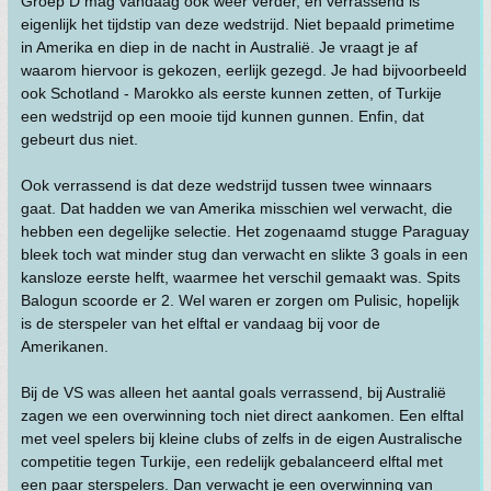
Groep D mag vandaag ook weer verder, en verrassend is
eigenlijk het tijdstip van deze wedstrijd. Niet bepaald primetime
in Amerika en diep in de nacht in Australië. Je vraagt je af
waarom hiervoor is gekozen, eerlijk gezegd. Je had bijvoorbeeld
ook Schotland - Marokko als eerste kunnen zetten, of Turkije
een wedstrijd op een mooie tijd kunnen gunnen. Enfin, dat
gebeurt dus niet.
Ook verrassend is dat deze wedstrijd tussen twee winnaars
gaat. Dat hadden we van Amerika misschien wel verwacht, die
hebben een degelijke selectie. Het zogenaamd stugge Paraguay
bleek toch wat minder stug dan verwacht en slikte 3 goals in een
kansloze eerste helft, waarmee het verschil gemaakt was. Spits
Balogun scoorde er 2. Wel waren er zorgen om Pulisic, hopelijk
is de sterspeler van het elftal er vandaag bij voor de
Amerikanen.
Bij de VS was alleen het aantal goals verrassend, bij Australië
zagen we een overwinning toch niet direct aankomen. Een elftal
met veel spelers bij kleine clubs of zelfs in de eigen Australische
competitie tegen Turkije, een redelijk gebalanceerd elftal met
een paar sterspelers. Dan verwacht je een overwinning van