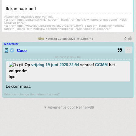
Ik kan naar bed
Alweer zo'n prachtige post van mij.
<a href="http://puu.sh/3kNmL" target="_blank" rel="nofollow norererer noopener" >Nicki
Minaj en ik</a>
<a href="http://www.youtube.com/watch?v=3BTsY1HAW_c target=_blank rel=nofollow"
target="_blank" rel="nofollow norererer noopener" >Mijn vissen in actie.</a>
• vrijdag 19 juni 2026 @ 22:54 • 6
Moderator
Coco
dat vind je leuk hè
Op
vrijdag 19 juni 2026 22:54
schreef
GGMM
het
volgende:
fipo
Lekker maat.
What can change the nature of a man?
▼ Advertentie door Refinery89