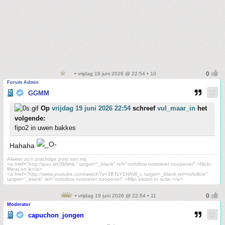
• vrijdag 19 juni 2026 @ 22:54 • 10
Forum Admin
GGMM
Op
vrijdag 19 juni 2026 22:54
schreef
vul_maar_in
het
volgende:
fipo2 in uwen bakkes
Hahaha
Alweer zo'n prachtige post van mij.
<a href="http://puu.sh/3kNmL" target="_blank" rel="nofollow norererer noopener" >Nicki
Minaj en ik</a>
<a href="http://www.youtube.com/watch?v=3BTsY1HAW_c target=_blank rel=nofollow"
target="_blank" rel="nofollow norererer noopener" >Mijn vissen in actie.</a>
• vrijdag 19 juni 2026 @ 22:54 • 11
Moderator
capuchon_jongen