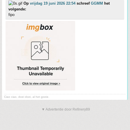
Op
vrijdag 19 juni 2026 22:54
schreef
GGMM
het
volgende:
fipo
Ciao ciao, doei doei, al het goeie.
▼ Advertentie door Refinery89