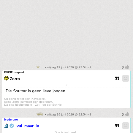
• vrijdag 19 juni 2026 @ 22:54 • 7
FOK!Fotograaf
Zorro
Z
Die Souttar is geen lieve jongen
Un dann rettet kein Kavallerie,
keine Zorro kümmert sich dodrömm.
Dä piss höchstens e " Zet " en der Schnie
• vrijdag 19 juni 2026 @ 22:54 • 8
Moderator
vul_maar_in
Doe je toch wel...