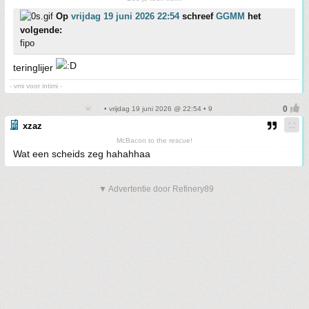
Op
vrijdag 19 juni 2026 22:54
schreef
GGMM
het
volgende:
fipo
teringlijer
- vmi voor intimi -
• vrijdag 19 juni 2026 @ 22:54 • 9
xzaz
McBacon to the rescue!
Wat een scheids zeg hahahhaa
▼ Advertentie door Refinery89