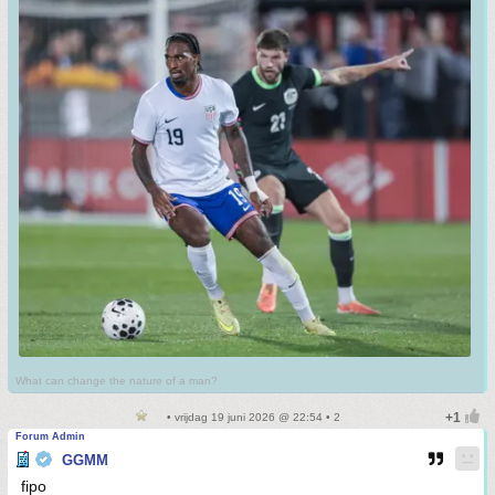
What can change the nature of a man?
• vrijdag 19 juni 2026 @ 22:54 • 2
Forum Admin
GGMM
fipo