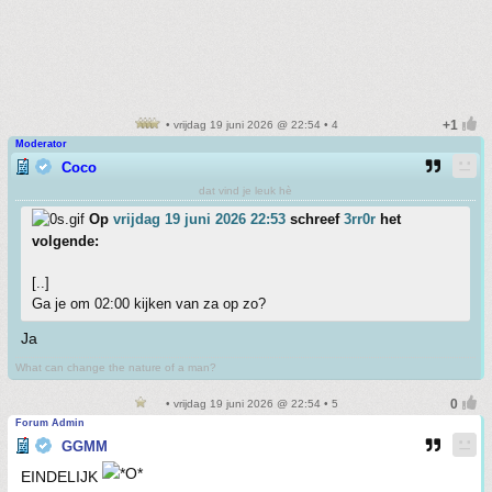
• vrijdag 19 juni 2026 @ 22:54 • 4
Moderator
Coco
dat vind je leuk hè
Op
vrijdag 19 juni 2026 22:53
schreef
3rr0r
het
volgende:
[..]
Ga je om 02:00 kijken van za op zo?
Ja
What can change the nature of a man?
• vrijdag 19 juni 2026 @ 22:54 • 5
Forum Admin
GGMM
EINDELIJK