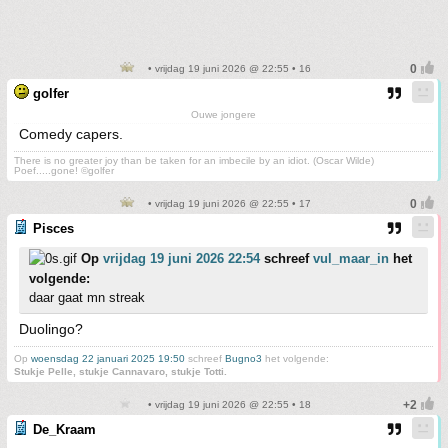
• vrijdag 19 juni 2026 @ 22:55 • 16
golfer
Ouwe jongere
Comedy capers.
There is no greater joy than be taken for an imbecile by an idiot. (Oscar Wilde)
Poef.....gone! ©golfer
• vrijdag 19 juni 2026 @ 22:55 • 17
Pisces
Op
vrijdag 19 juni 2026 22:54
schreef
vul_maar_in
het
volgende:
daar gaat mn streak
Duolingo?
Op
woensdag 22 januari 2025 19:50
schreef
Bugno3
het volgende:
Stukje Pelle, stukje Cannavaro, stukje Totti.
• vrijdag 19 juni 2026 @ 22:55 • 18
De_Kraam