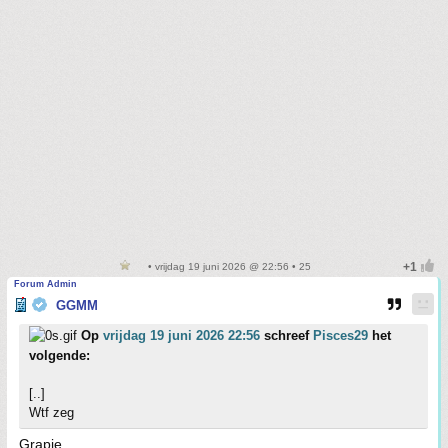
• vrijdag 19 juni 2026 @ 22:56 • 25
Forum Admin
GGMM
Op
vrijdag 19 juni 2026 22:56
schreef
Pisces29
het
volgende:
[..]
Wtf zeg
Grapje