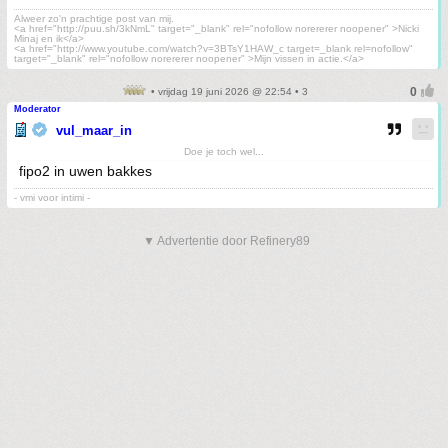
Alweer zo'n prachtige post van mij.
<a href="http://puu.sh/3kNmL" target="_blank" rel="nofollow norererer noopener" >Nicki
Minaj en ik</a>
<a href="http://www.youtube.com/watch?v=3BTsY1HAW_c target=_blank rel=nofollow"
target="_blank" rel="nofollow norererer noopener" >Mijn vissen in actie.</a>
• vrijdag 19 juni 2026 @ 22:54 • 3
Moderator
vul_maar_in
Doe je toch wel...
fipo2 in uwen bakkes
- vmi voor intimi -
▼ Advertentie door Refinery89