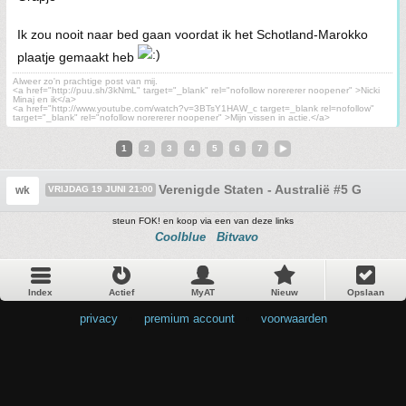
Ik zou nooit naar bed gaan voordat ik het Schotland-Marokko
plaatje gemaakt heb
Alweer zo'n prachtige post van mij.
<a href="http://puu.sh/3kNmL" target="_blank" rel="nofollow norererer noopener" >Nicki
Minaj en ik</a>
<a href="http://www.youtube.com/watch?v=3BTsY1HAW_c target=_blank rel=nofollow"
target="_blank" rel="nofollow norererer noopener" >Mijn vissen in actie.</a>
1
2
3
4
5
6
7
Verenigde Staten - Australië #5 Goede 
wk
VRIJDAG 19 JUNI 21:00
steun FOK! en koop via een van deze links
Coolblue
Bitvavo
Index
Actief
MyAT
Nieuw
Opslaan
privacy
•
premium account
•
voorwaarden