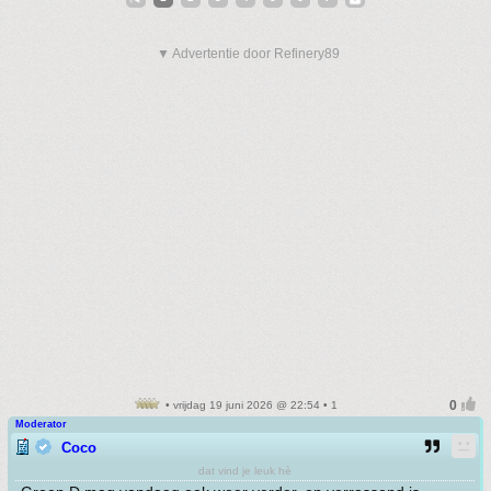
▼ Advertentie door Refinery89
• vrijdag 19 juni 2026 @ 22:54 • 1
Moderator
Coco
dat vind je leuk hè