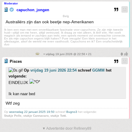
Moderator
capuchon_jongen
Belg
Australiërs zijn dan ook beetje nep-Amerikanen
Ik ben een man met een onverklaarbare fascinatie voor capuchons. Ze zijn mijn tweede
huid—altijd om me heen, altijd vertrouwd. Ik draag ze niet alleen, ik lééf erin. Het voelt
magisch als iemand er zachtjes aan trekt, een speels moment vol onverwachte connectie.
En als mijn capuchon ergens blijft haken? Pure vreugde! Een klein avontuur in het
alledaagse, alsof de wereld me even vasthoudt. Capuchons en ik? Een onafscheidelijk
duo
• vrijdag 19 juni 2026 @ 22:56 • 21
Pisces
Op
vrijdag 19 juni 2026 22:54
schreef
GGMM
het
volgende:
EINDELIJK
Ik kan naar bed
Wtf zeg
Op
woensdag 22 januari 2025 19:50
schreef
Bugno3
het volgende:
Stukje Pelle, stukje Cannavaro, stukje Totti.
▼ Advertentie door Refinery89