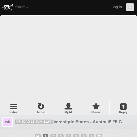
forum
log in
Index
Actief
MyAT
Nieuw
Reply
Verenigde Staten - Australië #5 Goede 
wk
VRIJDAG 19 JUNI 21:00
1
2
3
4
5
6
7