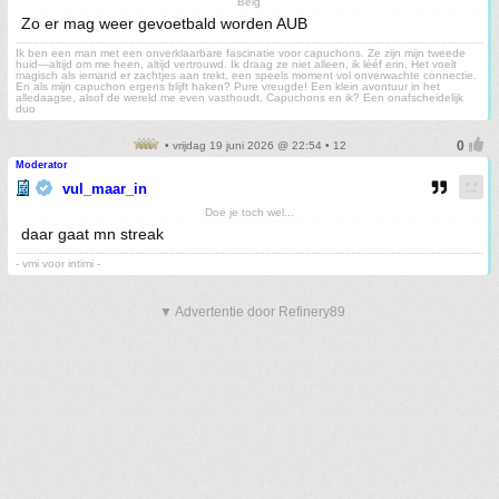
Belg
Zo er mag weer gevoetbald worden AUB
Ik ben een man met een onverklaarbare fascinatie voor capuchons. Ze zijn mijn tweede
huid—altijd om me heen, altijd vertrouwd. Ik draag ze niet alleen, ik lééf erin. Het voelt
magisch als iemand er zachtjes aan trekt, een speels moment vol onverwachte connectie.
En als mijn capuchon ergens blijft haken? Pure vreugde! Een klein avontuur in het
alledaagse, alsof de wereld me even vasthoudt. Capuchons en ik? Een onafscheidelijk
duo
• vrijdag 19 juni 2026 @ 22:54 • 12
Moderator
vul_maar_in
Doe je toch wel...
daar gaat mn streak
- vmi voor intimi -
▼ Advertentie door Refinery89