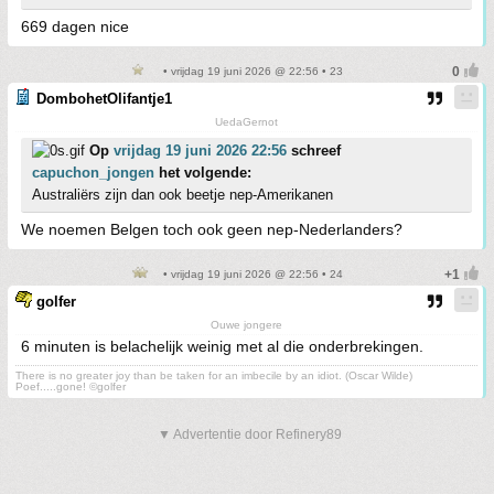
669 dagen nice
• vrijdag 19 juni 2026 @ 22:56 • 23
DombohetOlifantje1
UedaGernot
Op
vrijdag 19 juni 2026 22:56
schreef
capuchon_jongen
het volgende:
Australiërs zijn dan ook beetje nep-Amerikanen
We noemen Belgen toch ook geen nep-Nederlanders?
• vrijdag 19 juni 2026 @ 22:56 • 24
golfer
Ouwe jongere
6 minuten is belachelijk weinig met al die onderbrekingen.
There is no greater joy than be taken for an imbecile by an idiot. (Oscar Wilde)
Poef.....gone! ©golfer
▼ Advertentie door Refinery89