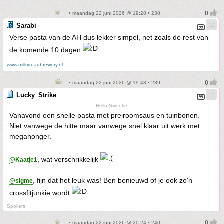
• maandag 22 juni 2026 @ 19:28 • 238
Sarabi
Verse pasta van de AH dus lekker simpel, net zoals de rest van
de komende 10 dagen
www.milkyroadbrewery.nl
• maandag 22 juni 2026 @ 19:43 • 239
Lucky_Strike
Hello Sweetie
Vanavond een snelle pasta met preiroomsaus en tuinbonen.
Niet vanwege de hitte maar vanwege snel klaar uit werk met
megahonger.
, wat verschrikkelijk
@Kaatje1
, fijn dat het leuk was! Ben benieuwd of je ook zo'n
@sigme
crossfitjunkie wordt
Spoilers!
• maandag 22 juni 2026 @ 20:24 • 240