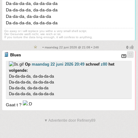
Da-da-da-da, da-da-da-da
Da-da-da-da, da-da-da-da
Da-da-da, da-da-da-da
Da-da-da-da, da-da-da-da
Go away or i will replace you withe a very small shell script.
Der Gesunde weiß nicht, wie reich er ist.
If you torture the data long enough, it will confess to anything.
• maandag 22 juni 2026 @ 21:08 • 246
Blues
Op
maandag 22 juni 2026 20:49
schreef
z80
het
volgende:
Da-da-da-da, da-da-da-da
Da-da-da-da, da-da-da-da
Da-da-da, da-da-da-da
Da-da-da-da, da-da-da-da
Gaat t ?
▼ Advertentie door Refinery89