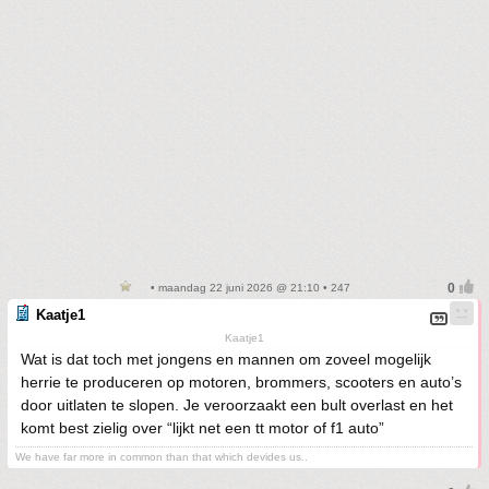
• maandag 22 juni 2026 @ 21:10 • 247
Kaatje1
Kaatje1
Wat is dat toch met jongens en mannen om zoveel mogelijk
herrie te produceren op motoren, brommers, scooters en auto’s
door uitlaten te slopen. Je veroorzaakt een bult overlast en het
komt best zielig over “lijkt net een tt motor of f1 auto”
We have far more in common than that which devides us..