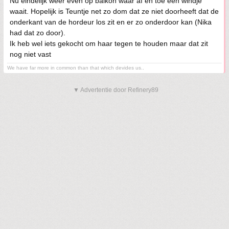
Nu eindelijk weer even op balkon waar af en toe een windje
waait. Hopelijk is Teuntje net zo dom dat ze niet doorheeft dat de
onderkant van de hordeur los zit en er zo onderdoor kan (Nika
had dat zo door).
Ik heb wel iets gekocht om haar tegen te houden maar dat zit
nog niet vast
We have far more in common than that which devides us..
▼ Advertentie door Refinery89