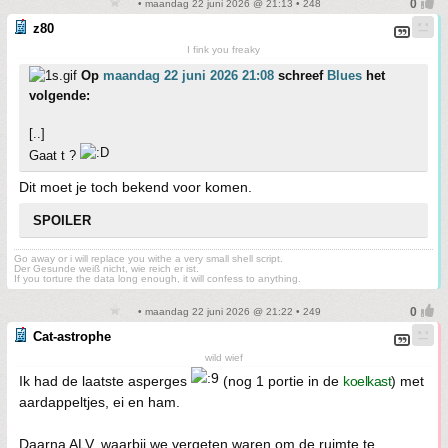
• maandag 22 juni 2026 @ 21:13 • 248
z80
I fink you freaky
Op
maandag 22 juni 2026 21:08
schreef
Blues
het
volgende:
[..]
Gaat t ?
Dit moet je toch bekend voor komen.
SPOILER
Go away or i will replace you withe a very small shell script.
Der Gesunde weiß nicht, wie reich er ist.
If you torture the data long enough, it will confess to anything.
• maandag 22 juni 2026 @ 21:22 • 249
Cat-astrophe
wild wief
Ik had de laatste asperges
(nog 1 portie in de
koelkast
) met
aardappeltjes, ei en ham.
Daarna ALV, waarbij we vergeten waren om de ruimte te