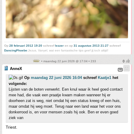
Op
28 februari 2012 19:20
schreef
lezzer
en op
31 augustus 2013 21:27
schreef
DancingPhoebe
:
Jezus, Vanyel, wat een fantastische tips geef jij toch altijd!
• maandag 22 juni 2026 @ 17:04 • 233
AnneX
Op
maandag 22 juni 2026 16:04
schreef
Kaatje1
het
volgende:
Lijsten van de boten verwerkt. Een knul waar ik heel goed contact
mee had, die vaak een praatje kwam maken wanneer hij er
doorheen zat is weg, niet omdat hij een status kreeg of een huis,
maar omdat hij weg moet. Terug naar een land waar het voor ons
donkerrood is, en voor mensen zoals hij ook. Ben er even goed
ziek van
Triest.