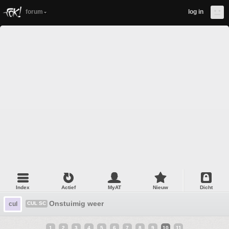
forum
log in
Index
Actief
MyAT
Nieuw
Dicht
Onstuimig weer
cul
CUL SC
1
2
3
4
5
6
7
8
9
10
11