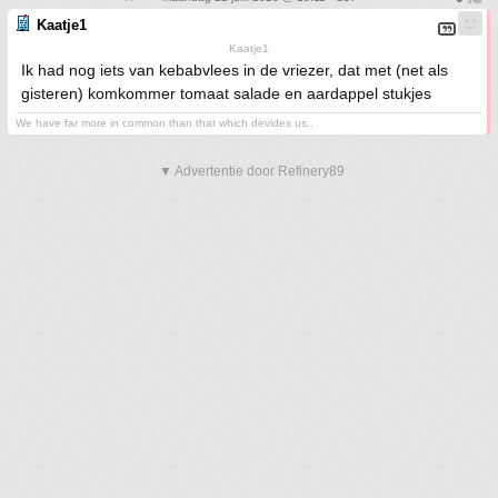
Kaatje1
Kaatje1
Ik had nog iets van kebabvlees in de vriezer, dat met (net als
gisteren) komkommer tomaat salade en aardappel stukjes
We have far more in common than that which devides us..
▼ Advertentie door Refinery89