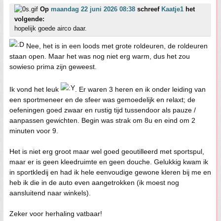
Op
maandag 22 juni 2026 08:38
schreef
Kaatje1
het
volgende:
hopelijk goede airco daar.
Nee, het is in een loods met grote roldeuren, de roldeuren
staan open. Maar het was nog niet erg warm, dus het zou
sowieso prima zijn geweest.
Ik vond het leuk
. Er waren 3 heren en ik onder leiding van
een sportmeneer en de sfeer was gemoedelijk en relaxt; de
oefeningen goed zwaar en rustig tijd tussendoor als pauze /
aanpassen gewichten. Begin was strak om 8u en eind om 2
minuten voor 9.
Het is niet erg groot maar wel goed geoutilleerd met sportspul,
maar er is geen kleedruimte en geen douche. Gelukkig kwam ik
in sportkledij en had ik hele eenvoudige gewone kleren bij me en
heb ik die in de auto even aangetrokken (ik moest nog
aansluitend naar winkels).
Zeker voor herhaling vatbaar!