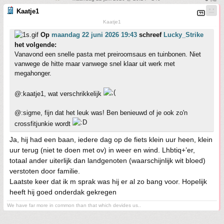
Kaatje1
Kaatje1
Op
maandag 22 juni 2026 19:43
schreef
Lucky_Strike
het volgende:
Vanavond een snelle pasta met preiroomsaus en tuinbonen. Niet
vanwege de hitte maar vanwege snel klaar uit werk met
megahonger.
@:kaatje1, wat verschrikkelijk
@:sigme, fijn dat het leuk was! Ben benieuwd of je ook zo'n
crossfitjunkie wordt
Ja, hij had een baan, iedere dag op de fiets klein uur heen, klein
uur terug (niet te doen met ov) in weer en wind. Lhbtiq+’er,
totaal ander uiterlijk dan landgenoten (waarschijnlijk wit bloed)
verstoten door familie.
Laatste keer dat ik m sprak was hij er al zo bang voor. Hopelijk
heeft hij goed onderdak gekregen
We have far more in common than that which devides us..