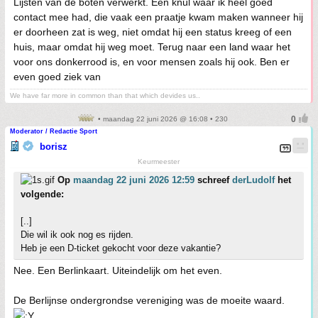
Lijsten van de boten verwerkt. Een knul waar ik heel goed
contact mee had, die vaak een praatje kwam maken wanneer hij
er doorheen zat is weg, niet omdat hij een status kreeg of een
huis, maar omdat hij weg moet. Terug naar een land waar het
voor ons donkerrood is, en voor mensen zoals hij ook. Ben er
even goed ziek van
We have far more in common than that which devides us..
• maandag 22 juni 2026 @ 16:08 • 230
Moderator / Redactie Sport
borisz
Keurmeester
Op
maandag 22 juni 2026 12:59
schreef
derLudolf
het
volgende:
[..]
Die wil ik ook nog es rijden.
Heb je een D-ticket gekocht voor deze vakantie?
Nee. Een Berlinkaart. Uiteindelijk om het even.
De Berlijnse ondergrondse vereniging was de moeite waard.