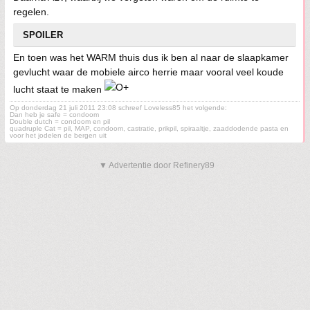
regelen.
SPOILER
En toen was het WARM thuis dus ik ben al naar de slaapkamer
gevlucht waar de mobiele airco herrie maar vooral veel koude
lucht staat te maken
Op donderdag 21 juli 2011 23:08 schreef Loveless85 het volgende:
Dan heb je safe = condoom
Double dutch = condoom en pil
quadruple Cat = pil, MAP, condoom, castratie, prikpil, spiraaltje, zaaddodende pasta en
voor het jodelen de bergen uit
▼ Advertentie door Refinery89