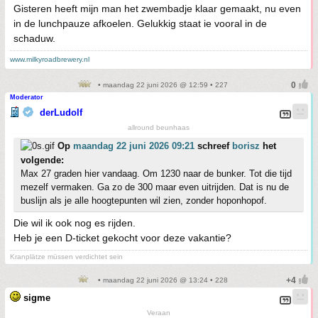
Gisteren heeft mijn man het zwembadje klaar gemaakt, nu even
in de lunchpauze afkoelen. Gelukkig staat ie vooral in de
schaduw.
www.milkyroadbrewery.nl
• maandag 22 juni 2026 @ 12:59 • 227
Moderator
derLudolf
allround beunhaas
Op
maandag 22 juni 2026 09:21
schreef
borisz
het
volgende:
Max 27 graden hier vandaag. Om 1230 naar de bunker. Tot die tijd
mezelf vermaken. Ga zo de 300 maar even uitrijden. Dat is nu de
buslijn als je alle hoogtepunten wil zien, zonder hoponhopof.
Die wil ik ook nog es rijden.
Heb je een D-ticket gekocht voor deze vakantie?
Kranplätze müssen verdichtet sein
• maandag 22 juni 2026 @ 13:24 • 228
sigme
Veraan