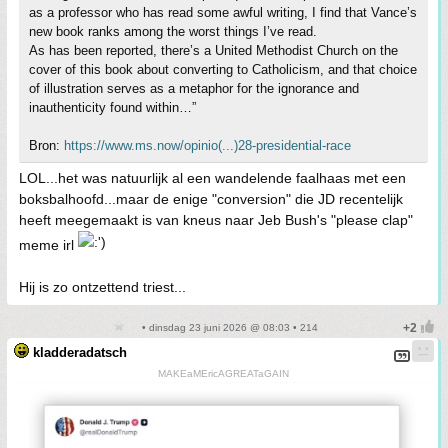
as a professor who has read some awful writing, I find that Vance’s
new book ranks among the worst things I’ve read.
As has been reported, there’s a United Methodist Church on the
cover of this book about converting to Catholicism, and that choice
of illustration serves as a metaphor for the ignorance and
inauthenticity found within…”
Bron:
https://www.ms.now/opinio(...)28-presidential-race
LOL...het was natuurlijk al een wandelende faalhaas met een
boksbalhoofd...maar de enige "conversion" die JD recentelijk
heeft meegemaakt is van kneus naar Jeb Bush's "please clap"
meme irl
Hij is zo ontzettend triest...
• dinsdag 23 juni 2026 @ 08:03 • 214
kladderadatsch
MAKEaMEricAGREATaGAIN