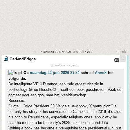
• dinsdag 23 juni 2026 @ 07:38 • 213
GarlandBriggs
No ma\'am I cannot...
Op
maandag 22 juni 2026 21:34
schreef
AnneX
het
volgende:
De intelligente VP J.D.Vance, een Yale afgestudeerde in
politicology 😂 en filosofie😎 , heeft een boek geschreven. Vaak dé
opmaat voor een gooi naar het presidentschap.
Recensie:
Quote:…”Vice President JD Vance’s new book, “Communion,” is
not only his story of his conversion to Catholicism in 2019, it’s also
his pitch to Republicans, especially religious ones, about why he
has the mettle to be the party’s 2028 presidential candidate.
Writing a book has become a prerequisite for a presidential run, but