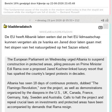
Bericht 16% gewijzigd door Kijkertje op 22-06-2026 23:45:48
“The fundamental cause of the trouble in the modern world today is that the stupid are
cocksure while the intelligent are full of doubt.”— Bertrand Russell
• dinsdag 23 juni 2026 @ 05:53 • 212
kladderadatsch
MAKEaMEricAGREATaGAIN
De EU heeft Albanië laten weten dat ze het EU lidmaatschap
kunnen vergeten als ze Ivanka en Jared door laten gaan met
het slopen van het natuurgebied op het Sazan eiland.
The European Parliament on Wednesday urged Albania to suspend
construction in protected areas, piling pressure on Prime Minister
Edi Rama over a proposed Jared Kushner-linked luxury resort that
has sparked the country's largest protests in decades.
Albania has seen 18 days of continuous protests, dubbed "The
Flamingo Revolution," over the project, as well as demonstrations
organized by the diaspora in the U.S., UK, Canada, France,
Germany, Italy, Sweden and Australia. Calls to halt the project and
repeal crucial laws on investments and protected areas have been
accompanied by demands that Rama resign.