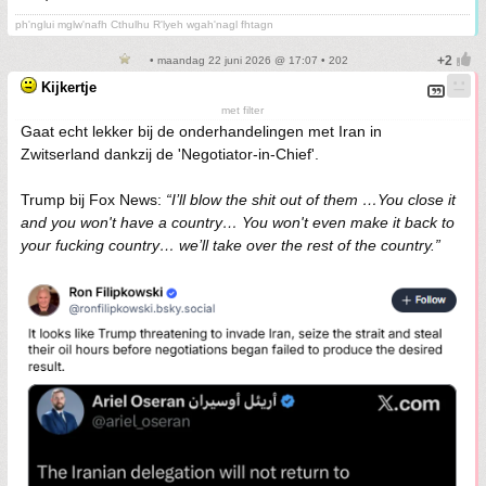
ph'nglui mglw'nafh Cthulhu R'lyeh wgah'nagl fhtagn
• maandag 22 juni 2026 @ 17:07 • 202
Kijkertje
met filter
Gaat echt lekker bij de onderhandelingen met Iran in
Zwitserland dankzij de 'Negotiator-in-Chief'.
Trump bij Fox News:
“I’ll blow the shit out of them …You close it
and you won't have a country… You won't even make it back to
your fucking country… we’ll take over the rest of the country.”