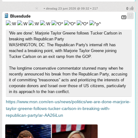
• dinsdag 23 juni 2026 @ 09:32 • 217
Bluesdude
'We are done': Marjorie Taylor Greene follows Tucker Carlson in
breaking with Republican Party
WASHINGTON, DC: The Republican Party's internal rift has
reached a breaking point, with Marjorie Taylor Greene joining
Tucker Carlson on an exit ramp from the GOP.
The longtime conservative commentator stunned many when he
recently announced his break from the Republican Party, accusing
it of committing “treasonous” acts and prioritizing the interests of
corporate donors and Israel over those of US citizens, particularly
in its approach to the Iran conflict.
https://www.msn.com/en-us/news/politics/we-are-done-marjorie-
taylor-greene-follows-tucker-carlson-in-breaking-with-
republican-party/ar-AA26iLun