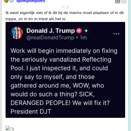
xpompompomx
^(;,;)^
Ik weet eigenlijk niet of ik dit bij de miems moet plaatsen of in dit
toppa, zo in en in triest als het is: