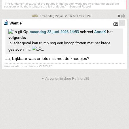
“The fundamental cause of the trouble in the modern world today is that the stupid are
cocksure while the intelligent are full of doubt.”— Bertrand Russell
• maandag 22 juni 2026 @ 17:07 • 203
Wantie
Op
maandag 22 juni 2026 14:53
schreef
AnneX
het
volgende:
In ieder geval kan trump nog een knoop frotten met het brede
gesteven lint.
Ja, blijkbaar was er iets mis met de knoopjes?
zeer vocale Trump hater - VEM2012
▼ Advertentie door Refinery89