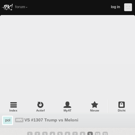
forum
log in
Index
Actief
MyAT
Nieuw
Dicht
VS #1307 Trump vs Meloni
pol
AMV
1
2
3
4
5
6
7
8
9
10
11