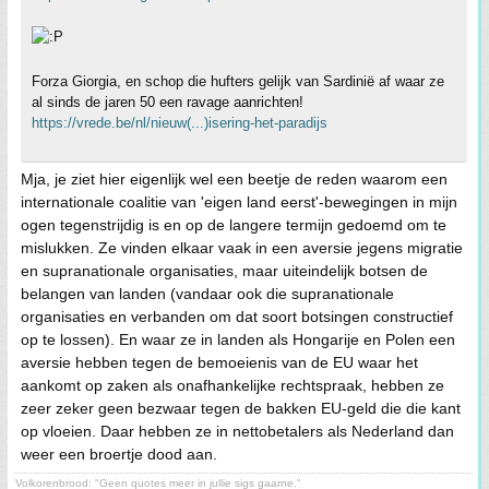
Forza Giorgia, en schop die hufters gelijk van Sardinië af waar ze
al sinds de jaren 50 een ravage aanrichten!
https://vrede.be/nl/nieuw(...)isering-het-paradijs
Mja, je ziet hier eigenlijk wel een beetje de reden waarom een
internationale coalitie van 'eigen land eerst'-bewegingen in mijn
ogen tegenstrijdig is en op de langere termijn gedoemd om te
mislukken. Ze vinden elkaar vaak in een aversie jegens migratie
en supranationale organisaties, maar uiteindelijk botsen de
belangen van landen (vandaar ook die supranationale
organisaties en verbanden om dat soort botsingen constructief
op te lossen). En waar ze in landen als Hongarije en Polen een
aversie hebben tegen de bemoeienis van de EU waar het
aankomt op zaken als onafhankelijke rechtspraak, hebben ze
zeer zeker geen bezwaar tegen de bakken EU-geld die die kant
op vloeien. Daar hebben ze in nettobetalers als Nederland dan
weer een broertje dood aan.
Volkorenbrood: "Geen quotes meer in jullie sigs gaarne."