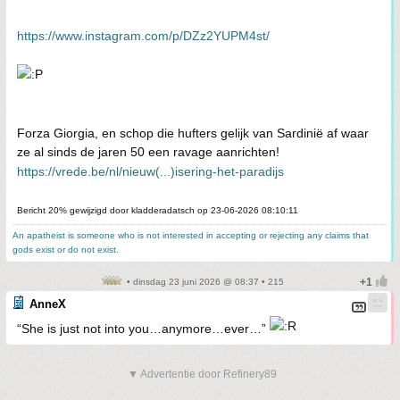
https://www.instagram.com/p/DZz2YUPM4st/
Forza Giorgia, en schop die hufters gelijk van Sardinië af waar
ze al sinds de jaren 50 een ravage aanrichten!
https://vrede.be/nl/nieuw(...)isering-het-paradijs
Bericht 20% gewijzigd door kladderadatsch op 23-06-2026 08:10:11
An apatheist is someone who is not interested in accepting or rejecting any claims that
gods exist or do not exist.
• dinsdag 23 juni 2026 @ 08:37 • 215
AnneX
“She is just not into you…anymore…ever…”
▼ Advertentie door Refinery89