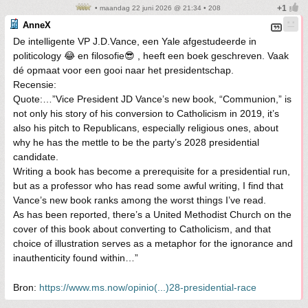
• maandag 22 juni 2026 @ 21:34 • 208
AnneX
De intelligente VP J.D.Vance, een Yale afgestudeerde in
politicology 😂 en filosofie😎 , heeft een boek geschreven. Vaak
dé opmaat voor een gooi naar het presidentschap.
Recensie:
Quote:…”Vice President JD Vance’s new book, “Communion,” is
not only his story of his conversion to Catholicism in 2019, it’s
also his pitch to Republicans, especially religious ones, about
why he has the mettle to be the party’s 2028 presidential
candidate.
Writing a book has become a prerequisite for a presidential run,
but as a professor who has read some awful writing, I find that
Vance’s new book ranks among the worst things I’ve read.
As has been reported, there’s a United Methodist Church on the
cover of this book about converting to Catholicism, and that
choice of illustration serves as a metaphor for the ignorance and
inauthenticity found within…”
Bron:
https://www.ms.now/opinio(...)28-presidential-race