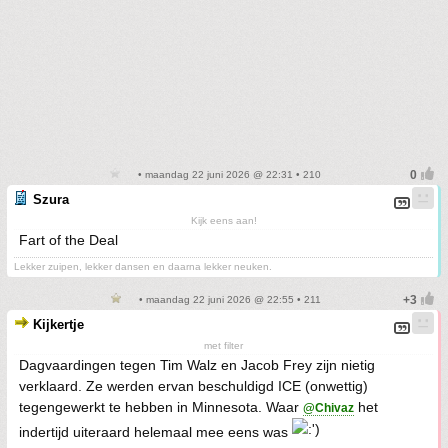
• maandag 22 juni 2026 @ 22:31 • 210
Szura
Kijk eens aan!
Fart of the Deal
Lekker zuipen, lekker dansen en daarna lekker neuken.
• maandag 22 juni 2026 @ 22:55 • 211
Kijkertje
met filter
Dagvaardingen tegen Tim Walz en Jacob Frey zijn nietig
verklaard. Ze werden ervan beschuldigd ICE (onwettig)
tegengewerkt te hebben in Minnesota. Waar
het
@Chivaz
indertijd uiteraard helemaal mee eens was