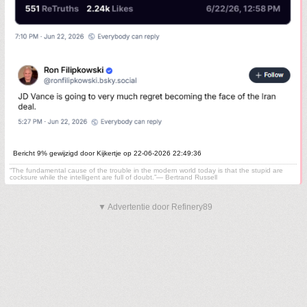
Bericht 9% gewijzigd door Kijkertje op 22-06-2026 22:49:36
“The fundamental cause of the trouble in the modern world today is that the stupid are
cocksure while the intelligent are full of doubt.”— Bertrand Russell
▼ Advertentie door Refinery89