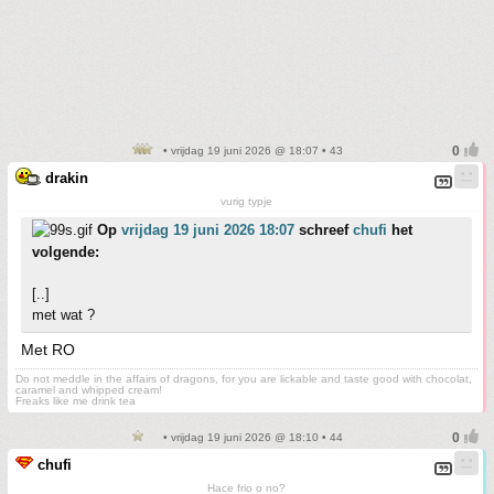
• vrijdag 19 juni 2026 @ 18:07 • 43
drakin
vurig typje
Op
vrijdag 19 juni 2026 18:07
schreef
chufi
het
volgende:
[..]
met wat ?
Met RO
Do not meddle in the affairs of dragons, for you are lickable and taste good with chocolat,
caramel and whipped cream!
Freaks like me drink tea
• vrijdag 19 juni 2026 @ 18:10 • 44
chufi
Hace frio o no?