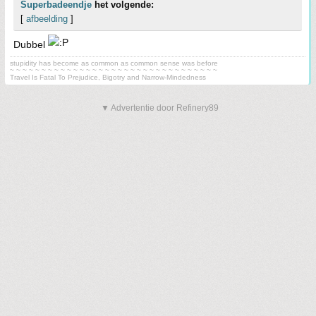
Superbadeendje
het volgende:
[
afbeelding
]
Dubbel
stupidity has become as common as common sense was before
~ ~ ~ ~ ~ ~ ~ ~ ~ ~ ~ ~ ~ ~ ~ ~ ~ ~ ~ ~ ~ ~ ~ ~ ~ ~ ~ ~ ~ ~ ~ ~ ~
Travel Is Fatal To Prejudice, Bigotry and Narrow-Mindedness
▼ Advertentie door Refinery89