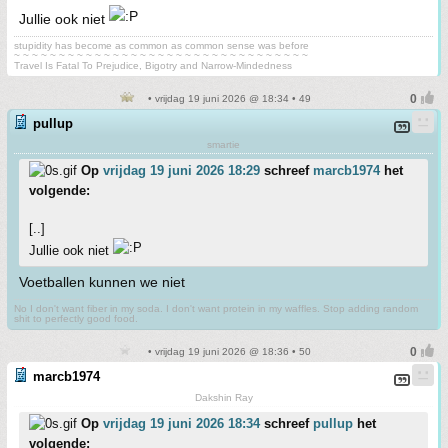
Jullie ook niet
stupidity has become as common as common sense was before
~ ~ ~ ~ ~ ~ ~ ~ ~ ~ ~ ~ ~ ~ ~ ~ ~ ~ ~ ~ ~ ~ ~ ~ ~ ~ ~ ~ ~ ~ ~ ~ ~
Travel Is Fatal To Prejudice, Bigotry and Narrow-Mindedness
• vrijdag 19 juni 2026 @ 18:34 • 49
pullup
smartie
Op
vrijdag 19 juni 2026 18:29
schreef
marcb1974
het
volgende:
[..]
Jullie ook niet
Voetballen kunnen we niet
No I don't want fiber in my soda. I don't want protein in my waffles. Stop adding random
shit to perfectly good food.
• vrijdag 19 juni 2026 @ 18:36 • 50
marcb1974
Dakshin Ray
Op
vrijdag 19 juni 2026 18:34
schreef
pullup
het
volgende: