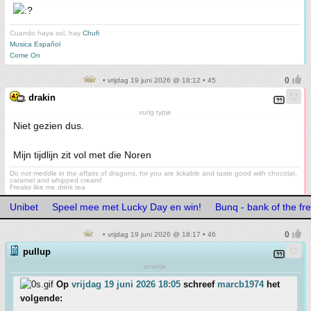
Cuando haya sol, hay
Chufi
Musica Español
Come On
• vrijdag 19 juni 2026 @ 18:12 • 45
drakin
vurig typje
Niet gezien dus.
Mijn tijdlijn zit vol met die Noren
Do not meddle in the affairs of dragons, for you are lickable and taste good with chocolat,
caramel and whipped cream!
Freaks like me drink tea
Unibet
Speel mee met Lucky Day en win!
Bunq - bank of the fr
• vrijdag 19 juni 2026 @ 18:17 • 46
pullup
smartie
Op
vrijdag 19 juni 2026 18:05
schreef
marcb1974
het
volgende: