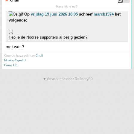
chufi
Hace frio o no?
Op
vrijdag 19 juni 2026 18:05
schreef
marcb1974
het
volgende:
[..]
Heb je de Noorse supporters al bezig gezien?
met wat ?
Cuando haya sol, hay
Chufi
Musica Español
Come On
▼ Advertentie door Refinery89