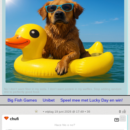
No I don't want fiber in my soda. I don't want protein in my waffles. Stop adding random
shit to perfectly good food.
Big Fish Games
Unibet
Speel mee met Lucky Day en win!
• vrijdag 19 juni 2026 @ 17:49 • 36
chufi
Hace frio o no?