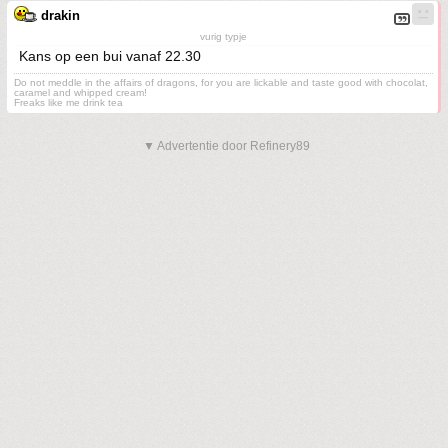
drakin
vurig typje
Kans op een bui vanaf 22.30
Do not meddle in the affairs of dragons, for you are lickable and taste good with chocolat,
caramel and whipped cream!
Freaks like me drink tea
▼ Advertentie door Refinery89