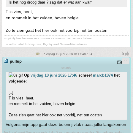
Is het nog droog daar ? zag dat er wat aan kwam
T is vies, heet,
en rommelt in het zuiden, boven belgie
Zo te zien gaat het hier ook net voorbij, net ten oosten
stupidity has become as common as common sense was before
~ ~ ~ ~ ~ ~ ~ ~ ~ ~ ~ ~ ~ ~ ~ ~ ~ ~ ~ ~ ~ ~ ~ ~ ~ ~ ~ ~ ~ ~ ~ ~ ~
Travel Is Fatal To Prejudice, Bigotry and Narrow-Mindedness
• vrijdag 19 juni 2026 @ 17:48 • 34
pullup
smartie
Op
vrijdag 19 juni 2026 17:46
schreef
marcb1974
het
volgende:
[..]
T is vies, heet,
en rommelt in het zuiden, boven belgie
Zo te zien gaat het hier ook net voorbij, net ten oosten
Volgens mijn app gaat deze buienrij vlak naast jullie langskomen
No I don't want fiber in my soda. I don't want protein in my waffles. Stop adding random