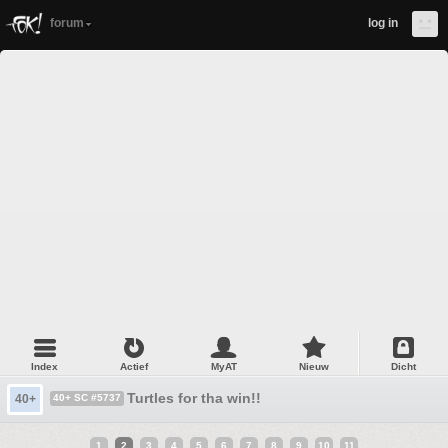
forum
log in
Index
Actief
MyAT
Nieuw
Dicht
Turtles for tha win!!
40+
40+ SC #5737
1
2
3
4
5
6
7
8
9
10
11