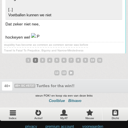
[..]
Voetballen kunnen we niet
Dat zeker niet nee,
hockeyen wel
stupidity has become as common as common sense was before
~ ~ ~ ~ ~ ~ ~ ~ ~ ~ ~ ~ ~ ~ ~ ~ ~ ~ ~ ~ ~ ~ ~ ~ ~ ~ ~ ~ ~ ~ ~ ~ ~
Travel Is Fatal To Prejudice, Bigotry and Narrow-Mindedness
1
2
3
4
5
6
7
8
9
10
11
12
13
Turtles for tha win!!
40+
40+ SC #5737
steun FOK! en koop via een van deze links
Coolblue
Bitvavo
Index
Actief
MyAT
Nieuw
Dicht
privacy
•
premium account
•
voorwaarden