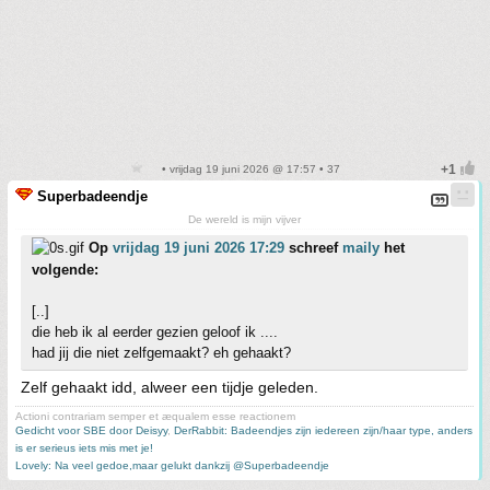
• vrijdag 19 juni 2026 @ 17:57 • 37
Superbadeendje
De wereld is mijn vijver
Op
vrijdag 19 juni 2026 17:29
schreef
maily
het
volgende:
[..]
die heb ik al eerder gezien geloof ik ....
had jij die niet zelfgemaakt? eh gehaakt?
Zelf gehaakt idd, alweer een tijdje geleden.
Actioni contrariam semper et æqualem esse reactionem
Gedicht voor SBE door Deisyy
,
DerRabbit: Badeendjes zijn iedereen zijn/haar type, anders
is er serieus iets mis met je!
Lovely: Na veel gedoe,maar gelukt dankzij @Superbadeendje