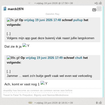
• vrijdag 19 juni 2026 @ 17:58 • 38
marcb1974
Dakshin Ray
Op
vrijdag 19 juni 2026 17:48
schreef
pullup
het
volgende:
[..]
Volgens mijn app gaat deze buienrij vlak naast jullie langskomen
Dat zie ik ja
Op
vrijdag 19 juni 2026 17:49
schreef
chufi
het
volgende:
[..]
Jammer ... want zo'n buitje geeft vaak wel even wat verkoeling
Ach, komt er vast nog 1
stupidity has become as common as common sense was before
~ ~ ~ ~ ~ ~ ~ ~ ~ ~ ~ ~ ~ ~ ~ ~ ~ ~ ~ ~ ~ ~ ~ ~ ~ ~ ~ ~ ~ ~ ~ ~ ~
Travel Is Fatal To Prejudice, Bigotry and Narrow-Mindedness
• vrijdag 19 juni 2026 @ 18:01 • 39