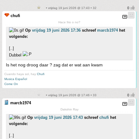
• vrijdag 19 juni 2026 @ 17:43 • 32
chufi
Hace frio o no?
Op
vrijdag 19 juni 2026 17:36
schreef
marcb1974
het
volgende:
[..]
Dubbel
Is het nog droog daar ? zag dat er wat aan kwam
Cuando haya sol, hay
Chufi
Musica Español
Come On
• vrijdag 19 juni 2026 @ 17:46 • 33
marcb1974
Dakshin Ray
Op
vrijdag 19 juni 2026 17:43
schreef
chufi
het
volgende:
[..]