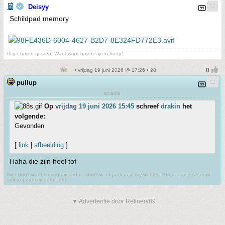
Deisyy
Schildpad memory
Ik ga gaten graven! Want waar gaten zijn is hoop!
• vrijdag 19 juni 2026 @ 17:26 • 28
pullup
smartie
Op
vrijdag 19 juni 2026 15:45
schreef
drakin
het
volgende:
Gevonden
[
link
|
afbeelding
]
Haha die zijn heel tof
No I don't want fiber in my soda. I don't want protein in my waffles. Stop adding random
shit to perfectly good food.
▼ Advertentie door Refinery89