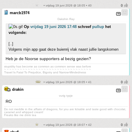
• vrijdag 19 juni 2026 @ 18:05 • 40
marcb1974
Dakshin Ray
Op
vrijdag 19 juni 2026 17:48
schreef
pullup
het
volgende:
[..]
Volgens mijn app gaat deze buienrij vlak naast jullie langskomen
Heb je de Noorse supporters al bezig gezien?
stupidity has become as common as common sense was before
~ ~ ~ ~ ~ ~ ~ ~ ~ ~ ~ ~ ~ ~ ~ ~ ~ ~ ~ ~ ~ ~ ~ ~ ~ ~ ~ ~ ~ ~ ~ ~ ~
Travel Is Fatal To Prejudice, Bigotry and Narrow-Mindedness
• vrijdag 19 juni 2026 @ 18:05 • 41
drakin
vurig typje
RO
Do not meddle in the affairs of dragons, for you are lickable and taste good with chocolat,
caramel and whipped cream!
Freaks like me drink tea
• vrijdag 19 juni 2026 @ 18:07 • 42