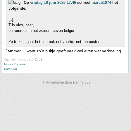
Op
vrijdag 19 juni 2026 17:46
schreef
marcb1974
het
volgende:
[..]
T is vies, heet,
en rommelt in het zuiden, boven belgie
Zo te zien gaat het hier ook net voorbij, net ten oosten
Jammer ... want zo'n buitje geeft vaak wel even wat verkoeling
Cuando haya sol, hay
Chufi
Musica Español
Come On
▼ Advertentie door Refinery89