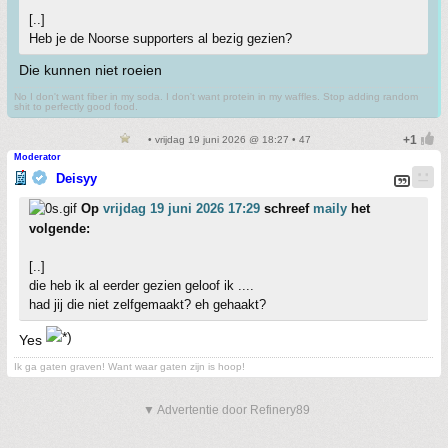
[..]
Heb je de Noorse supporters al bezig gezien?
Die kunnen niet roeien
No I don't want fiber in my soda. I don't want protein in my waffles. Stop adding random
shit to perfectly good food.
• vrijdag 19 juni 2026 @ 18:27 • 47
Moderator
Deisyy
Op
vrijdag 19 juni 2026 17:29
schreef
maily
het
volgende:
[..]
die heb ik al eerder gezien geloof ik ....
had jij die niet zelfgemaakt? eh gehaakt?
Yes
Ik ga gaten graven! Want waar gaten zijn is hoop!
▼ Advertentie door Refinery89