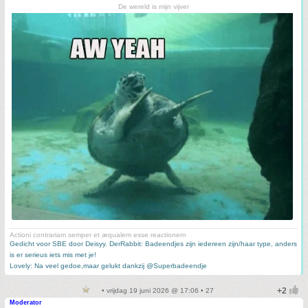
De wereld is mijn vijver
Actioni contrariam semper et æqualem esse reactionem
Gedicht voor SBE door Deisyy
,
DerRabbit: Badeendjes zijn iedereen zijn/haar type, anders
is er serieus iets mis met je!
Lovely: Na veel gedoe,maar gelukt dankzij @Superbadeendje
• vrijdag 19 juni 2026 @ 17:06 • 27
Moderator