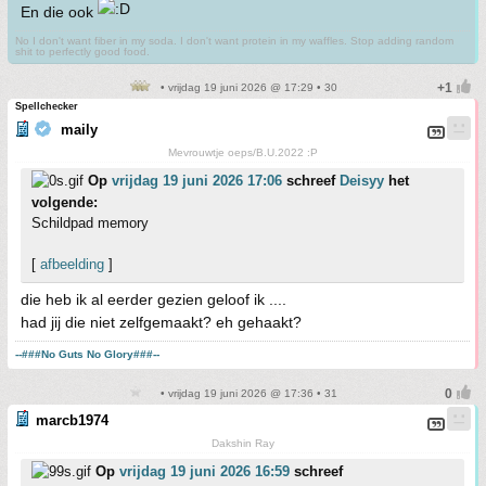
En die ook
No I don't want fiber in my soda. I don't want protein in my waffles. Stop adding random
shit to perfectly good food.
• vrijdag 19 juni 2026 @ 17:29 • 30
Spellchecker
maily
Mevrouwtje oeps/B.U.2022 :P
Op
vrijdag 19 juni 2026 17:06
schreef
Deisyy
het
volgende:
Schildpad memory
[
afbeelding
]
die heb ik al eerder gezien geloof ik ....
had jij die niet zelfgemaakt? eh gehaakt?
--###No Guts No Glory###--
• vrijdag 19 juni 2026 @ 17:36 • 31
marcb1974
Dakshin Ray
Op
vrijdag 19 juni 2026 16:59
schreef