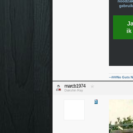
noodzake
gebruik
J
ik
--###No Guts N
marcb1974
Dakshin Ray