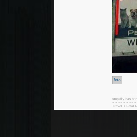
foto
stupidity has 
~ ~ ~ ~ ~ ~ ~ ~ ~
Travel Is Fatal 