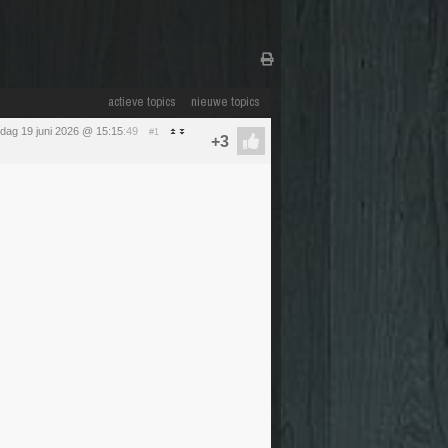
actieve topics
nieuwe topics
ijdag 19 juni 2026 @ 15:15
:49
#1