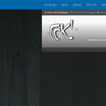
frontpage
sport
games
film & tv
web
Je bent niet ingelogd.
Klik hier om in te loggen
of
hier 
Midden in een 