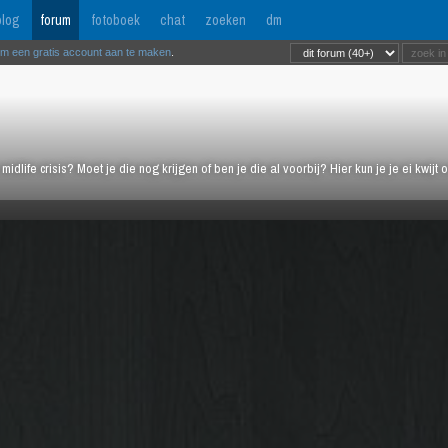
log
forum
fotoboek
chat
zoeken
dm
om een gratis account aan te maken
.
midlife crisis? Moet je die nog krijgen of ben je die al voorbij? Hier kun je je ei kwi