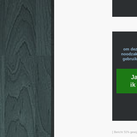
om dez
noodzake
gebruik
J
ik
[ Bericht 51% gewij