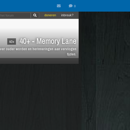
doneren
inbreuk?
40+ - Memory Lane
40+
jt over ouder worden en herinneringen aan vervlogen
tijden.