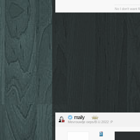
No I don't want f
maily
Mevrouwtje oeps/B.U.2022 :P