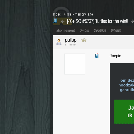
Index
»
40+ - memory lane
[40+ SC #5737] Turtles for tha win!!
abonnement
Unibet
Coolblue
Bitvavo
pullup
smartie
Joepie
om dez
noodzake
gebruik
J
ik