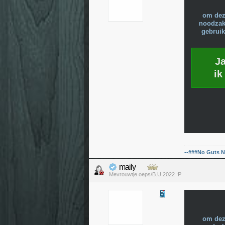
om dez
noodzake
gebruik
J
ik
--###No Guts N
maily
Mevrouwtje oeps/B.U.2022 :P
om dez