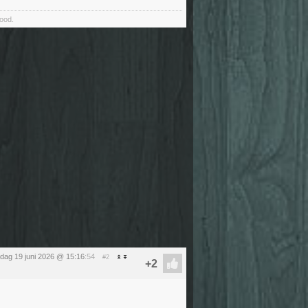
food.
ijdag 19 juni 2026 @ 15:16
:54
#2