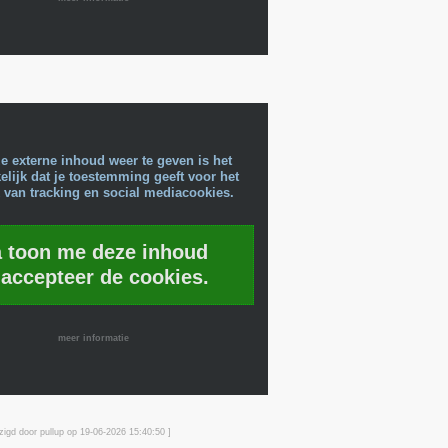
e externe inhoud weer te geven is het
lijk dat je toestemming geeft voor het
 van tracking en social mediacookies.
a toon me deze inhoud
 accepteer de cookies.
meer informatie
zigd door pullup op 19-06-2026 15:40
:50
]