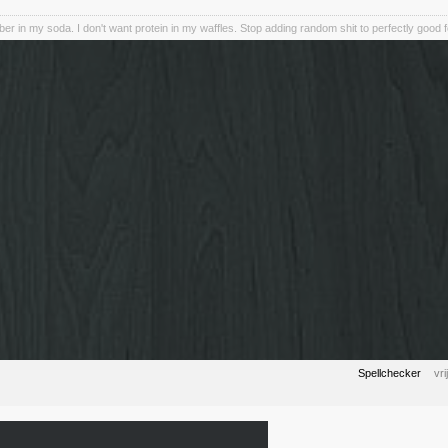
iber in my soda. I don't want protein in my waffles. Stop adding random shit to perfectly good 
Spellchecker
vr