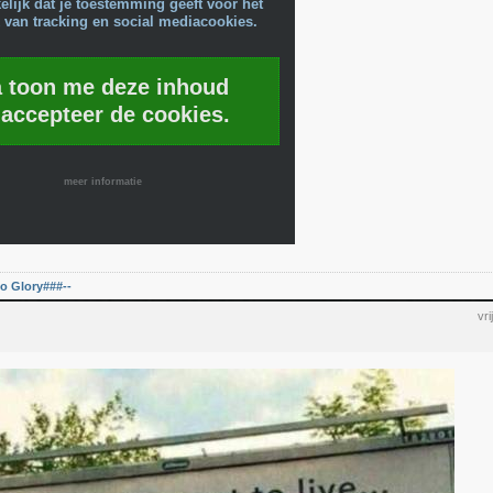
lijk dat je toestemming geeft voor het
 van tracking en social mediacookies.
a toon me deze inhoud
 accepteer de cookies.
meer informatie
o Glory###--
vr