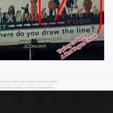
become as common as common sense was before
 ~ ~ ~ ~ ~ ~ ~ ~ ~ ~ ~ ~ ~ ~ ~ ~ ~ ~ ~ ~ ~ ~ ~ ~
To Prejudice, Bigotry and Narrow-Mindedness