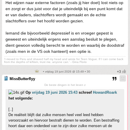
Het wijzen naar externe factoren (zoals jij hier doet) lost niets op
en zorgt er dus juist voor dat je uiteindelijk bij een punt komt dat
er van daders, slachtoffers wordt gemaakt en de echte
slachtoffers over het hoofd worden gezien.
Iemand die bijvoorbeeld depressief is en vroeger gepest is
geweest en uiteindelijk ergens een aanslag besluit te plegen,
dient gewoon volledig berecht te worden en waarbij de doodstraf
(zoals men in de VS ook hanteert) een optie is.
'I moved to Peru and shaved half my head and wrote for Teen Vogue. If I can come back
from the depths of leftism, trust me, anyone can.' - Gina Florio
• vrijdag 19 juni 2026 @ 15:49 • 30
MissButterflyy
De beste dingen in het leven z
Op
vrijdag 19 juni 2026 15:43
schreef
HowardRoark
het volgende:
[..]
De realiteit blijft dat zulke mensen heel veel leed hebben
veroorzaakt en hiervoor bestraft dienen te worden. Een bestraffing
hoort daar een onderdeel van te zijn door zulke mensen uit de