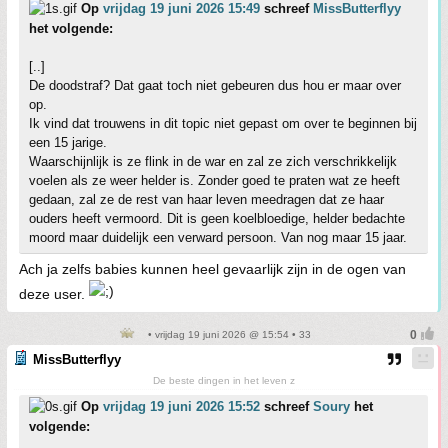
Op
vrijdag 19 juni 2026 15:49
schreef
MissButterflyy
het volgende:
[..]
De doodstraf? Dat gaat toch niet gebeuren dus hou er maar over
op.
Ik vind dat trouwens in dit topic niet gepast om over te beginnen bij
een 15 jarige.
Waarschijnlijk is ze flink in de war en zal ze zich verschrikkelijk
voelen als ze weer helder is. Zonder goed te praten wat ze heeft
gedaan, zal ze de rest van haar leven meedragen dat ze haar
ouders heeft vermoord. Dit is geen koelbloedige, helder bedachte
moord maar duidelijk een verward persoon. Van nog maar 15 jaar.
Ach ja zelfs babies kunnen heel gevaarlijk zijn in de ogen van
deze user.
• vrijdag 19 juni 2026 @ 15:54 • 33
MissButterflyy
De beste dingen in het leven z
Op
vrijdag 19 juni 2026 15:52
schreef
Soury
het
volgende: