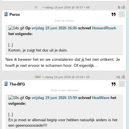
• vrijdag 19 juni 2026 @ 16:07 • 48
Perox
(niet de echte)
Op
vrijdag 19 juni 2026 16:06
schreef
HowardRoark
het volgende:
[..]
Kortom, je zuigt het dus uit je duim.
Nee ik beweer het en we constateren dat jij het niet ontkent. Je
hoeft je niet ervoor te schamen hoor. Of eigenlijk...
• vrijdag 19 juni 2026 @ 16:10 • 49
The-BFG
Putin is een klootzak
Op
vrijdag 19 juni 2026 15:59
schreef
HeatWave
het
volgende:
[..]
En je moet er allemaal begrip voor hebben natuurlijk anders is het
een geeenoooosiede!!!!