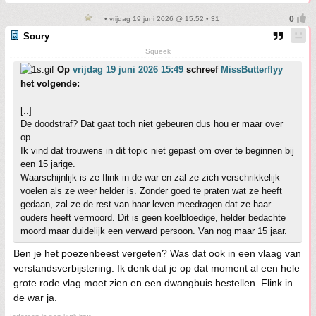
• vrijdag 19 juni 2026 @ 15:52 • 31
Soury
Squeek
Op
vrijdag 19 juni 2026 15:49
schreef
MissButterflyy
het volgende:
[..]
De doodstraf? Dat gaat toch niet gebeuren dus hou er maar over
op.
Ik vind dat trouwens in dit topic niet gepast om over te beginnen bij
een 15 jarige.
Waarschijnlijk is ze flink in de war en zal ze zich verschrikkelijk
voelen als ze weer helder is. Zonder goed te praten wat ze heeft
gedaan, zal ze de rest van haar leven meedragen dat ze haar
ouders heeft vermoord. Dit is geen koelbloedige, helder bedachte
moord maar duidelijk een verward persoon. Van nog maar 15 jaar.
Ben je het poezenbeest vergeten? Was dat ook in een vlaag van
verstandsverbijstering. Ik denk dat je op dat moment al een hele
grote rode vlag moet zien en een dwangbuis bestellen. Flink in
de war ja.