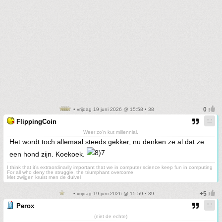
• vrijdag 19 juni 2026 @ 15:58 • 38
FlippingCoin
Weer zo'n kut millennial.
Het wordt toch allemaal steeds gekker, nu denken ze al dat ze
een hond zijn. Koekoek.
I think that it’s extraordinarily important that we in computer science keep fun in computing
For all who deny the struggle, the triumphant overcome
Met zwijgen kruist men de duivel
• vrijdag 19 juni 2026 @ 15:59 • 39
Perox
(niet de echte)