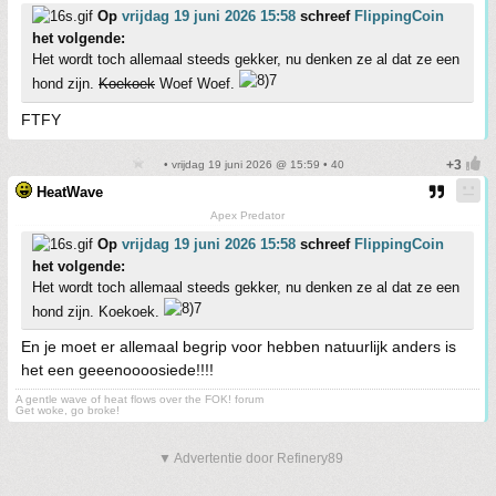
Op
vrijdag 19 juni 2026 15:58
schreef
FlippingCoin
het volgende:
Het wordt toch allemaal steeds gekker, nu denken ze al dat ze een
hond zijn.
Koekoek
Woef Woef.
FTFY
• vrijdag 19 juni 2026 @ 15:59 • 40
HeatWave
Apex Predator
Op
vrijdag 19 juni 2026 15:58
schreef
FlippingCoin
het volgende:
Het wordt toch allemaal steeds gekker, nu denken ze al dat ze een
hond zijn. Koekoek.
En je moet er allemaal begrip voor hebben natuurlijk anders is
het een geeenoooosiede!!!!
A gentle wave of heat flows over the FOK! forum
Get woke, go broke!
▼ Advertentie door Refinery89