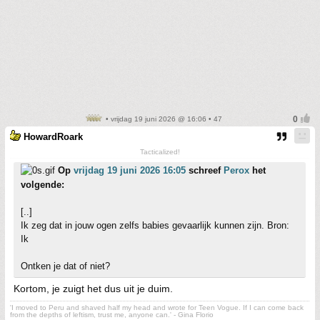
• vrijdag 19 juni 2026 @ 16:06 • 47
HowardRoark
Tacticalized!
Op
vrijdag 19 juni 2026 16:05
schreef
Perox
het
volgende:
[..]
Ik zeg dat in jouw ogen zelfs babies gevaarlijk kunnen zijn. Bron:
Ik
Ontken je dat of niet?
Kortom, je zuigt het dus uit je duim.
'I moved to Peru and shaved half my head and wrote for Teen Vogue. If I can come back
from the depths of leftism, trust me, anyone can.' - Gina Florio