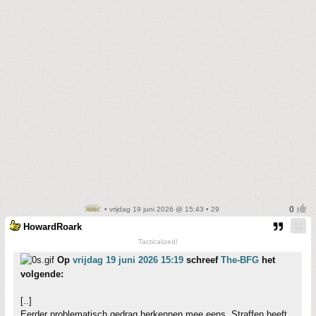
• vrijdag 19 juni 2026 @ 15:43 • 29
HowardRoark
Tacticalized!
Op
vrijdag 19 juni 2026 15:19
schreef
The-BFG
het
volgende:
[..]
Eerder problematisch gedrag herkennen mee eens. Straffen heeft