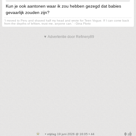
Kun je ook aantonen waar ik zou hebben gezegd dat babies
gevaarlijk zouden zijn?
'I moved to Peru and shaved half my head and wrote for Teen Vogue. If I can come back
from the depths of leftism, trust me, anyone can.' - Gina Florio
▼ Advertentie door Refinery89
• vrijdag 19 juni 2026 @ 16:05 • 44