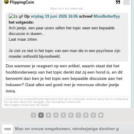
FlippingCoin
Weer zo'n kut millennial.
Op
vrijdag 19 juni 2026 16:06
schreef
MissButterflyy
het volgende:
Ach jeetje, een paar users willen het topic weer een bepaalde
discussie in duwen…
Laat maar zitten.
Je ziet ze niet in het topic van een man die in een psychose zijn
moeder onthoofd bijvoorbeeld.
Dus wanneer je reageert op een artikel, waarin staat dat het
hoofdonderwerp van het topic denkt dat zij een hond is, en dit
benoemt dan ben je het topic een bepaalde discussie aan het
induwen? Gaat alles wel goed met je mevrouw vlinder jeetje
mina.
I think that it’s extraordinarily important that we in computer science keep fun in computing
For all who deny the struggle, the triumphant overcome
Met zwijgen kruist men de duivel
1
2
3
4
5
6
7
8
9
Man en vrouw omgekomen, minderjarige dochter gearrest
nws