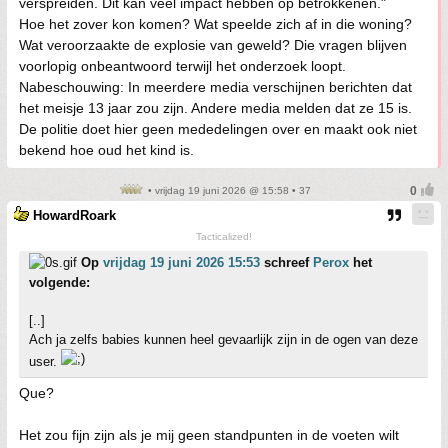
verspreiden. Dit kan veel impact hebben op betrokkenen."
Hoe het zover kon komen? Wat speelde zich af in die woning?
Wat veroorzaakte de explosie van geweld? Die vragen blijven
voorlopig onbeantwoord terwijl het onderzoek loopt.
Nabeschouwing: In meerdere media verschijnen berichten dat
het meisje 13 jaar zou zijn. Andere media melden dat ze 15 is.
De politie doet hier geen mededelingen over en maakt ook niet
bekend hoe oud het kind is.
• vrijdag 19 juni 2026 @ 15:58 • 37
HowardRoark
Tacticalized!
Op
vrijdag 19 juni 2026 15:53
schreef
Perox
het
volgende:
[..]
Ach ja zelfs babies kunnen heel gevaarlijk zijn in de ogen van deze
user.
Que?
Het zou fijn zijn als je mij geen standpunten in de voeten wilt