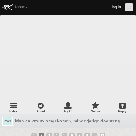
forum
log in
Index
Actief
MyAT
Nieuw
Reply
Man en vrouw omgekomen, minderjarige dochter gearrest
nws
1
2
3
4
5
6
7
8
9