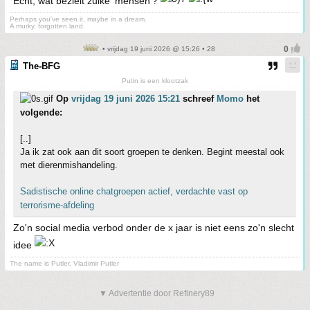
Echt, wat bezielt zulke 'mensen'?
Perhaps you've seen it, maybe in a dream.
A murky, forgotten land.
• vrijdag 19 juni 2026 @ 15:26 • 28
The-BFG
Putin is een klootzak
Op
vrijdag 19 juni 2026 15:21
schreef
Momo
het
volgende:
[..]
Ja ik zat ook aan dit soort groepen te denken. Begint meestal ook
met dierenmishandeling.
Sadistische online chatgroepen actief, verdachte vast op
terrorisme-afdeling
Zo'n social media verbod onder de x jaar is niet eens zo'n slecht
idee
The name is Putler, Vladimir Putler
▼ Advertentie door Refinery89