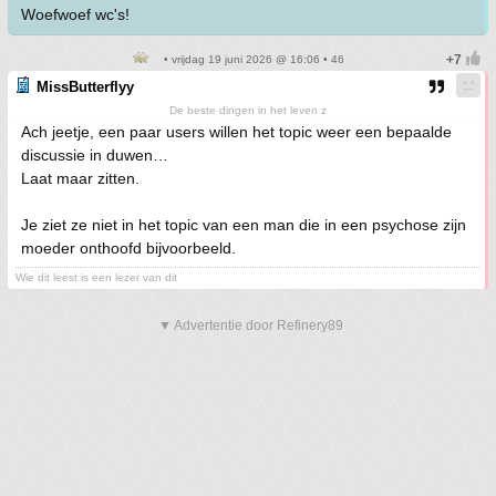
Woefwoef wc's!
• vrijdag 19 juni 2026 @ 16:06 • 46
MissButterflyy
De beste dingen in het leven z
Ach jeetje, een paar users willen het topic weer een bepaalde
discussie in duwen…
Laat maar zitten.
Je ziet ze niet in het topic van een man die in een psychose zijn
moeder onthoofd bijvoorbeeld.
Wie dit leest is een lezer van dit
▼ Advertentie door Refinery89