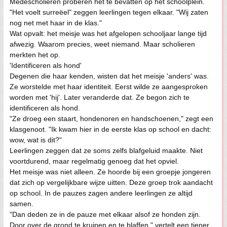
Medescholieren proberen het te bevatten op het schoolplein.
"Het voelt surreëel" zeggen leerlingen tegen elkaar. "Wij zaten
nog net met haar in de klas."
Wat opvalt: het meisje was het afgelopen schooljaar lange tijd
afwezig. Waarom precies, weet niemand. Maar scholieren
merkten het op.
'Identificeren als hond'
Degenen die haar kenden, wisten dat het meisje 'anders' was.
Ze worstelde met haar identiteit. Eerst wilde ze aangesproken
worden met 'hij'. Later veranderde dat. Ze begon zich te
identificeren als hond.
"Ze droeg een staart, hondenoren en handschoenen," zegt een
klasgenoot. "Ik kwam hier in de eerste klas op school en dacht:
wow, wat is dit?"
Leerlingen zeggen dat ze soms zelfs blafgeluid maakte. Niet
voortdurend, maar regelmatig genoeg dat het opviel.
Het meisje was niet alleen. Ze hoorde bij een groepje jongeren
dat zich op vergelijkbare wijze uitten. Deze groep trok aandacht
op school. In de pauzes zagen andere leerlingen ze altijd
samen.
"Dan deden ze in de pauze met elkaar alsof ze honden zijn.
Door over de grond te kruipen en te blaffen," vertelt een tiener.