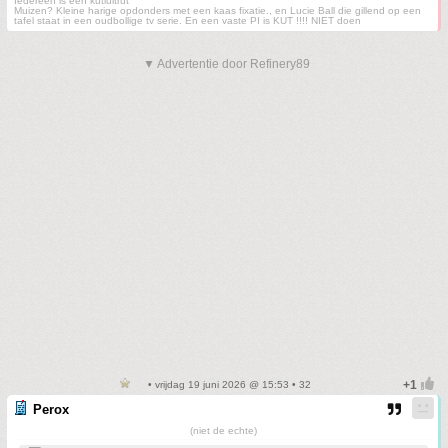
Iedereen is een kutlultrut
Muizen? Kleine harige opdonders met een kaas fixatie., en Lucie Ball die gillend op een
tafel staat in een oudbollige tv serie. En een vaste PI is KUT !!!! NIET doen
▼ Advertentie door Refinery89
• vrijdag 19 juni 2026 @ 15:53 • 32
Perox
(niet de echte)