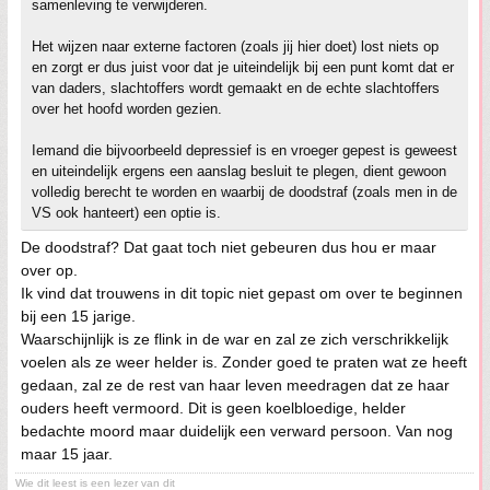
samenleving te verwijderen.
Het wijzen naar externe factoren (zoals jij hier doet) lost niets op
en zorgt er dus juist voor dat je uiteindelijk bij een punt komt dat er
van daders, slachtoffers wordt gemaakt en de echte slachtoffers
over het hoofd worden gezien.
Iemand die bijvoorbeeld depressief is en vroeger gepest is geweest
en uiteindelijk ergens een aanslag besluit te plegen, dient gewoon
volledig berecht te worden en waarbij de doodstraf (zoals men in de
VS ook hanteert) een optie is.
De doodstraf? Dat gaat toch niet gebeuren dus hou er maar
over op.
Ik vind dat trouwens in dit topic niet gepast om over te beginnen
bij een 15 jarige.
Waarschijnlijk is ze flink in de war en zal ze zich verschrikkelijk
voelen als ze weer helder is. Zonder goed te praten wat ze heeft
gedaan, zal ze de rest van haar leven meedragen dat ze haar
ouders heeft vermoord. Dit is geen koelbloedige, helder
bedachte moord maar duidelijk een verward persoon. Van nog
maar 15 jaar.
Wie dit leest is een lezer van dit