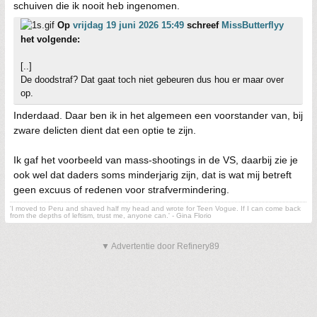
schuiven die ik nooit heb ingenomen.
Op
vrijdag 19 juni 2026 15:49
schreef
MissButterflyy
het volgende:
[..]
De doodstraf? Dat gaat toch niet gebeuren dus hou er maar over
op.
Inderdaad. Daar ben ik in het algemeen een voorstander van, bij
zware delicten dient dat een optie te zijn.
Ik gaf het voorbeeld van mass-shootings in de VS, daarbij zie je
ook wel dat daders soms minderjarig zijn, dat is wat mij betreft
geen excuus of redenen voor strafvermindering.
'I moved to Peru and shaved half my head and wrote for Teen Vogue. If I can come back
from the depths of leftism, trust me, anyone can.' - Gina Florio
▼ Advertentie door Refinery89