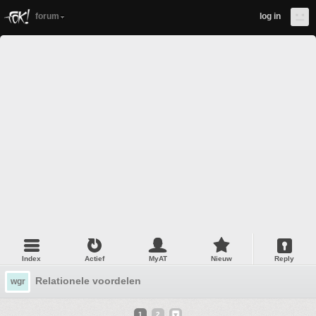
forum
log in
Index
Actief
MyAT
Nieuw
Reply
Relationele voordelen
wgr
1
2