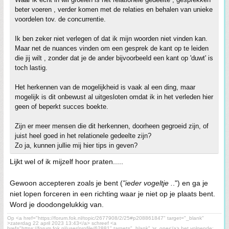
beter voeren , verder komen met de relaties en behalen van unieke
voordelen tov. de concurrentie.
Ik ben zeker niet verlegen of dat ik mijn woorden niet vinden kan.
Maar net de nuances vinden om een gesprek de kant op te leiden
die jij wilt , zonder dat je de ander bijvoorbeeld een kant op 'duwt' is
toch lastig.
Het herkennen van de mogelijkheid is vaak al een ding, maar
mogelijk is dit onbewust al uitgesloten omdat ik in het verleden hier
geen of beperkt succes boekte.
Zijn er meer mensen die dit herkennen, doorheen gegroeid zijn, of
juist heel goed in het relationele gedeelte zijn?
Zo ja, kunnen jullie mij hier tips in geven?
Lijkt wel of ik mijzelf hoor praten.....
Gewoon accepteren zoals je bent (
"ieder vogeltje .
.") en ga je
niet lopen forceren in een richting waar je niet op je plaats bent.
Word je doodongelukkig van.
Op <a href="https://forum.fok.nl/topic/2677908/2/25#p208861847" target="_blank"
>zaterdag 22 april 2023 13:43</a> schreef <a
href="https://forum.fok.nl/user/profile/62881" target="_blank" >r_one</a> het volgende: