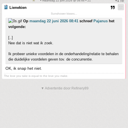
• maandag 22 juni 2026 @ 08:46 • 21
Lienekien
Sunshower kisses...
Op
maandag 22 juni 2026 08:41
schreef
Pajanus
het
volgende:
[..]
Nee dat is niet wat ik zoek.
Ik probeer unieke voordelen in de onderhandeling/relatie te behalen
die duidelijke voordelen geven tov. de concurrentie.
OK, ik snap het niet.
The love you take is equal to the love you make.
▼ Advertentie door Refinery89