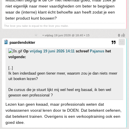
niet eigenlijk naar meer vaardigheden om beter te begrijpen
waar de (interne) klant écht behoefte aan heeft zodat je een
beter product kunt bouwen?
The love you take is equal to the love you make.
• vrijdag 19 juni 2026 @ 18:40 • 15
paardendokter
Op
vrijdag 19 juni 2026 14:11
schreef
Pajanus
het
volgende:
[..]
Ik ben inderdaad geen tiener meer, waarom zou je dan niets meer
uit boeken lezen?
De cursus die je stuurt lijkt mij wel heel erg basaal, ik ben wel
gewoon een professional ?
Lezen kan geen kwaad, maar professionals weten dat
volwassenen vooral leren door te DOEN. Dat betekent oefenen,
dat betekent trainen. Overigens is een verkooptraining ook een
goed idee.