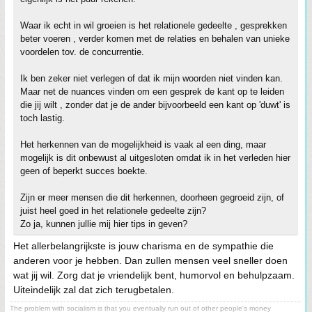
Waar ik echt in wil groeien is het relationele gedeelte , gesprekken
beter voeren , verder komen met de relaties en behalen van unieke
voordelen tov. de concurrentie.
Ik ben zeker niet verlegen of dat ik mijn woorden niet vinden kan.
Maar net de nuances vinden om een gesprek de kant op te leiden
die jij wilt , zonder dat je de ander bijvoorbeeld een kant op 'duwt' is
toch lastig.
Het herkennen van de mogelijkheid is vaak al een ding, maar
mogelijk is dit onbewust al uitgesloten omdat ik in het verleden hier
geen of beperkt succes boekte.
Zijn er meer mensen die dit herkennen, doorheen gegroeid zijn, of
juist heel goed in het relationele gedeelte zijn?
Zo ja, kunnen jullie mij hier tips in geven?
Het allerbelangrijkste is jouw charisma en de sympathie die
anderen voor je hebben. Dan zullen mensen veel sneller doen
wat jij wil. Zorg dat je vriendelijk bent, humorvol en behulpzaam.
Uiteindelijk zal dat zich terugbetalen.
The problem with socialism is that you eventually run out of other people's money