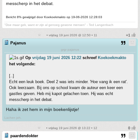
messcherp in het debat.
Bericht 8% gewijzigd door Koekoekmakto op 19-06-2026 12:28:03
"Doe maar gek, want er zijn al genoeg gewone mensen" - Ted Langenbach
• vrijdag 19 juni 2026 @ 12:50 • 11
Pajanus
grgr pajanus
Op
vrijdag 19 juni 2026 12:22
schreef
Koekoekmakto
het volgende:
[..]
Echt een leuk boek. Deel 2 was iets minder. 'Hoe vang ik een rat'.
Ook leerzaam. Bij ons op school kwam de auteur een keer een
gastles geven. Heb mij kapot gelachen toen. Hij was echt
messcherp in het debat.
Haha ik zet hem in mijn boekenlijstje!
Lachen joh.
• vrijdag 19 juni 2026 @ 13:22 • 12
paardendokter