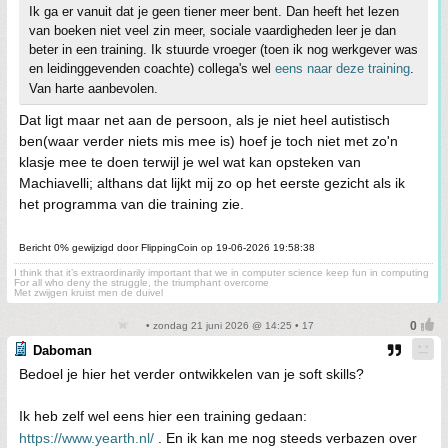
Ik ga er vanuit dat je geen tiener meer bent. Dan heeft het lezen
van boeken niet veel zin meer, sociale vaardigheden leer je dan
beter in een training. Ik stuurde vroeger (toen ik nog werkgever was
en leidinggevenden coachte) collega's wel
eens naar deze training
.
Van harte aanbevolen.
Dat ligt maar net aan de persoon, als je niet heel autistisch
ben(waar verder niets mis mee is) hoef je toch niet met zo'n
klasje mee te doen terwijl je wel wat kan opsteken van
Machiavelli; althans dat lijkt mij zo op het eerste gezicht als ik
het programma van die training zie.
Bericht 0% gewijzigd door FlippingCoin op 19-06-2026 19:58:38
I think that it’s extraordinarily important that we in computer science keep fun in computing
For all who deny the struggle, the triumphant overcome
Met zwijgen kruist men de duivel
• zondag 21 juni 2026 @ 14:25 • 17
Daboman
Bedoel je hier het verder ontwikkelen van je soft skills?
Ik heb zelf wel eens hier een training gedaan:
https://www.yearth.nl/
. En ik kan me nog steeds verbazen over