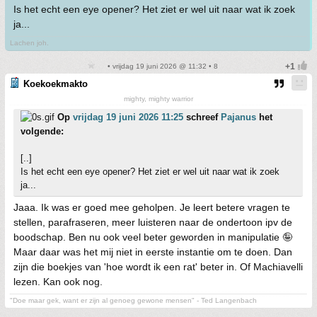
Is het echt een eye opener? Het ziet er wel uit naar wat ik zoek
ja...
Lachen joh.
• vrijdag 19 juni 2026 @ 11:32 • 8
Koekoekmakto
mighty, mighty warrior
Op
vrijdag 19 juni 2026 11:25
schreef
Pajanus
het
volgende:
[..]
Is het echt een eye opener? Het ziet er wel uit naar wat ik zoek
ja...
Jaaa. Ik was er goed mee geholpen. Je leert betere vragen te
stellen, parafraseren, meer luisteren naar de ondertoon ipv de
boodschap. Ben nu ook veel beter geworden in manipulatie 🤪
Maar daar was het mij niet in eerste instantie om te doen. Dan
zijn die boekjes van 'hoe wordt ik een rat' beter in. Of Machiavelli
lezen. Kan ook nog.
"Doe maar gek, want er zijn al genoeg gewone mensen" - Ted Langenbach