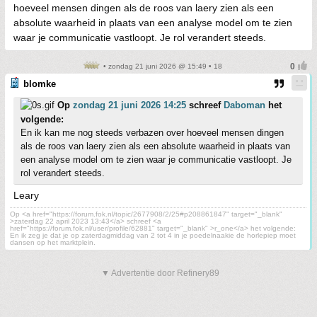
hoeveel mensen dingen als de roos van laery zien als een
absolute waarheid in plaats van een analyse model om te zien
waar je communicatie vastloopt. Je rol verandert steeds.
• zondag 21 juni 2026 @ 15:49 • 18
blomke
Op
zondag 21 juni 2026 14:25
schreef
Daboman
het
volgende:
En ik kan me nog steeds verbazen over hoeveel mensen dingen
als de roos van laery zien als een absolute waarheid in plaats van
een analyse model om te zien waar je communicatie vastloopt. Je
rol verandert steeds.
Leary
Op <a href="https://forum.fok.nl/topic/2677908/2/25#p208861847" target="_blank"
>zaterdag 22 april 2023 13:43</a> schreef <a
href="https://forum.fok.nl/user/profile/62881" target="_blank" >r_one</a> het volgende:
En ik zeg je dat je op zaterdagmiddag van 2 tot 4 in je poedelnaakie de horlepiep moet
dansen op het marktplein.
▼ Advertentie door Refinery89