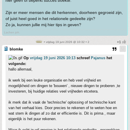
hier geen of beperkt succes boekte.
Zijn er meer mensen die dit herkennen, doorheen gegroeid zijn,
of juist heel goed in het relationele gedeelte zijn?
Zo ja, kunnen jullie mij hier tips in geven?
Lachen joh.
• vrijdag 19 juni 2026 @ 10:32 • 2
blomke
Op
vrijdag 19 juni 2026 10:13
schreef
Pajanus
het
volgende:
hallo allemaal,
ik werk bij een leuke organisatie en heb veel vrijheid en
mogelijkheid om dingen te 'bouwen' , nieuwe dingen te proberen ,te
investeren, bij huidige relaties veel vrijheden etcetera.
ik merk dat ik vaak de 'technische' oplossing of technische kant
van het verhaal kies. Door precies te rekenen of te weten hoe en
wat stem ik dingen af zo dat er efficientie is. Dit is prima , maar
eigenlijk is het puur rekenen.
Waar ik echt in wil groeien is het relationele gedeelte , gesprekken