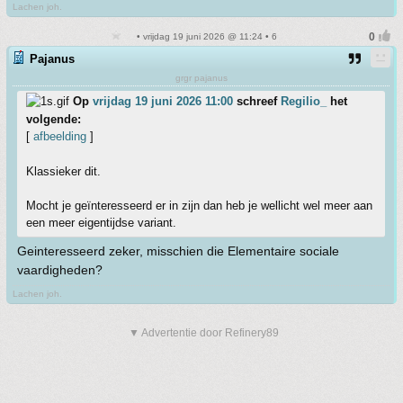
Lachen joh.
• vrijdag 19 juni 2026 @ 11:24 • 6
Pajanus
grgr pajanus
Op
vrijdag 19 juni 2026 11:00
schreef
Regilio_
het
volgende:
[
afbeelding
]
Klassieker dit.
Mocht je geïnteresseerd er in zijn dan heb je wellicht wel meer aan
een meer eigentijdse variant.
Geinteresseerd zeker, misschien die Elementaire sociale
vaardigheden?
Lachen joh.
▼ Advertentie door Refinery89