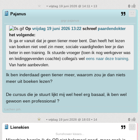
• vrijdag 19 juni 2026 @ 14:11 • 13
Pajanus
grgr pajanus
Op
vrijdag 19 juni 2026 13:22
schreef
paardendokter
het volgende:
Ik ga er vanuit dat je geen tiener meer bent. Dan heeft het lezen
van boeken niet veel zin meer, sociale vaardigheden leer je dan
beter in een training. Ik stuurde vroeger (toen ik nog werkgever was
en leidinggevenden coachte) collega's wel
eens naar deze training
.
Van harte aanbevolen.
Ik ben inderdaad geen tiener meer, waarom zou je dan niets
meer uit boeken lezen?
De cursus die je stuurt lijkt mij wel heel erg basaal, ik ben wel
gewoon een professional ?
Lachen joh.
• vrijdag 19 juni 2026 @ 18:03 • 14
Lienekien
Sunshower kisses...
Misschien begrijp ik de OP niet helemaal goed, maar zoek je