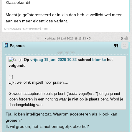
Klassieker dit.
Mocht je geïnteresseerd er in zijn dan heb je wellicht wel meer
aan een meer eigentijdse variant.
OH NOES!!1*&@^!!*@!!@$*^!!!!!!!!
• vrijdag 19 juni 2026 @ 11:23 • 5
Pajanus
grgr pajanus
Op
vrijdag 19 juni 2026 10:32
schreef
blomke
het
volgende:
[..]
Lijkt wel of ik mijzelf hoor praten.....
Gewoon accepteren zoals je bent (
"ieder vogeltje .
.") en ga je niet
lopen forceren in een richting waar je niet op je plaats bent. Word je
doodongelukkig van.
Tja, ik ben intelligent zat. Waarom accepteren als ik ook kan
groeien?
Ik wil groeien, het is niet onmogelijk ofzo he?