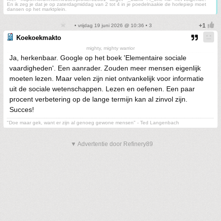
En ik zeg je dat je op zaterdagmiddag van 2 tot 4 in je poedelnaakie de horlepiep moet
dansen op het marktplein.
• vrijdag 19 juni 2026 @ 10:36 • 3
Koekoekmakto
mighty, mighty warrior
Ja, herkenbaar. Google op het boek 'Elementaire sociale
vaardigheden'. Een aanrader. Zouden meer mensen eigenlijk
moeten lezen. Maar velen zijn niet ontvankelijk voor informatie
uit de sociale wetenschappen. Lezen en oefenen. Een paar
procent verbetering op de lange termijn kan al zinvol zijn.
Succes!
"Doe maar gek, want er zijn al genoeg gewone mensen" - Ted Langenbach
▼ Advertentie door Refinery89