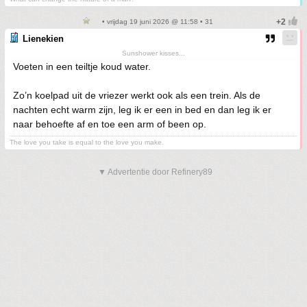
• vrijdag 19 juni 2026 @ 11:58 • 31
Lienekien
Sunshower kisses...
Voeten in een teiltje koud water.
Zo’n koelpad uit de vriezer werkt ook als een trein. Als de
nachten echt warm zijn, leg ik er een in bed en dan leg ik er
naar behoefte af en toe een arm of been op.
The love you take is equal to the love you make.
▼ Advertentie door Refinery89