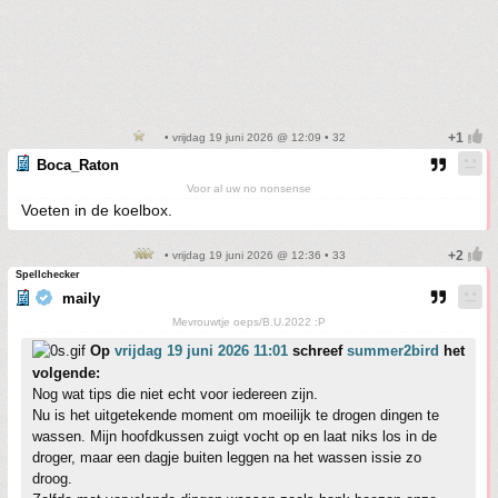
• vrijdag 19 juni 2026 @ 12:09 • 32
Boca_Raton
Voor al uw no nonsense
Voeten in de koelbox.
• vrijdag 19 juni 2026 @ 12:36 • 33
Spellchecker
maily
Mevrouwtje oeps/B.U.2022 :P
Op
vrijdag 19 juni 2026 11:01
schreef
summer2bird
het
volgende:
Nog wat tips die niet echt voor iedereen zijn.
Nu is het uitgetekende moment om moeilijk te drogen dingen te
wassen. Mijn hoofdkussen zuigt vocht op en laat niks los in de
droger, maar een dagje buiten leggen na het wassen issie zo
droog.