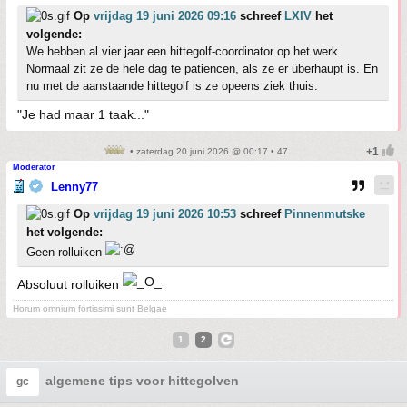
Op
vrijdag 19 juni 2026 09:16
schreef
LXIV
het
volgende:
We hebben al vier jaar een hittegolf-coordinator op het werk.
Normaal zit ze de hele dag te patiencen, als ze er überhaupt is. En
nu met de aanstaande hittegolf is ze opeens ziek thuis.
"Je had maar 1 taak..."
• zaterdag 20 juni 2026 @ 00:17 • 47
Moderator
Lenny77
Op
vrijdag 19 juni 2026 10:53
schreef
Pinnenmutske
het volgende:
Geen rolluiken
Absoluut rolluiken
Horum omnium fortissimi sunt Belgae
1
2
algemene tips voor hittegolven
gc