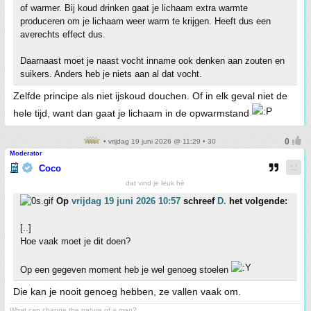
of warmer. Bij koud drinken gaat je lichaam extra warmte
produceren om je lichaam weer warm te krijgen. Heeft dus een
averechts effect dus.
Daarnaast moet je naast vocht inname ook denken aan zouten en
suikers. Anders heb je niets aan al dat vocht.
Zelfde principe als niet ijskoud douchen. Of in elk geval niet de
hele tijd, want dan gaat je lichaam in de opwarmstand
• vrijdag 19 juni 2026 @ 11:29 • 30
Moderator
Coco
dat vind je leuk hè
Op
vrijdag 19 juni 2026 10:57
schreef
D.
het volgende:
[..]
Hoe vaak moet je dit doen?
Op een gegeven moment heb je wel genoeg stoelen
Die kan je nooit genoeg hebben, ze vallen vaak om.
What can change the nature of a man?