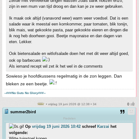
Zelfde met vervelende dingen wassen zoals bank hoezen enzo,
zijn in een mum van tijd droog en dan kan je ze weer gebruiken.
Ik maak ook altijd (vanavond weer) warm weer voedsel. Dat is een
salade waar ik meestal een komkommer, paar tomaten, blik tonijn,
blik mais, wat gekookte pasta, paar gekookte eieren en dingen die
ik nog heb doorheen gooi. Beetje mayonaise en dan dagen van
eten. Lekker.
Ook bietensalade en witlofsalade doen het met dit weer altijd goed,
ook op barbecues
Als iemand recept wil zet ik het wel in de comments
Sowieso je hoofdkussens regelmatig in de zon leggen. Dan
bleken ze een beetje.
--###No Guts No Glory###--
• vrijdag 19 juni 2026 @ 12:38 • 34
summer2bird
Fiedelen
Op
vrijdag 19 juni 2026 10:42
schreef
Karzai
het
volgende:
Witte tuinstoel kopen