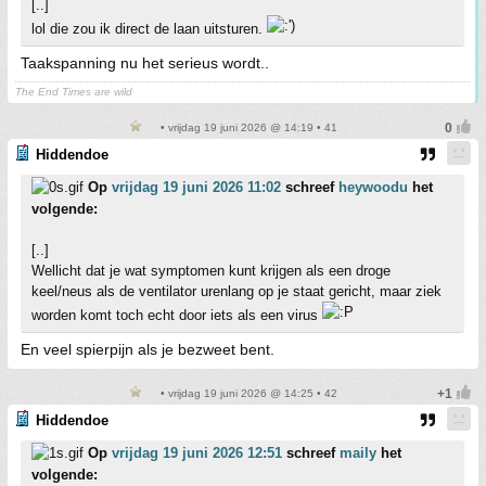
[..]
lol die zou ik direct de laan uitsturen.
Taakspanning nu het serieus wordt..
The End Times are wild
• vrijdag 19 juni 2026 @ 14:19 • 41
Hiddendoe
Op
vrijdag 19 juni 2026 11:02
schreef
heywoodu
het
volgende:
[..]
Wellicht dat je wat symptomen kunt krijgen als een droge
keel/neus als de ventilator urenlang op je staat gericht, maar ziek
worden komt toch echt door iets als een virus
En veel spierpijn als je bezweet bent.
• vrijdag 19 juni 2026 @ 14:25 • 42
Hiddendoe
Op
vrijdag 19 juni 2026 12:51
schreef
maily
het
volgende: