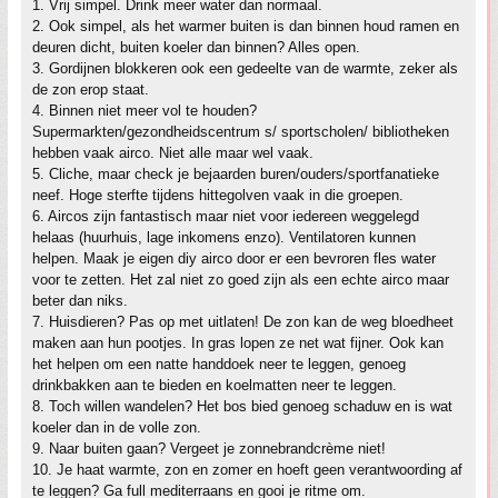
1. Vrij simpel. Drink meer water dan normaal.
2. Ook simpel, als het warmer buiten is dan binnen houd ramen en
deuren dicht, buiten koeler dan binnen? Alles open.
3. Gordijnen blokkeren ook een gedeelte van de warmte, zeker als
de zon erop staat.
4. Binnen niet meer vol te houden?
Supermarkten/gezondheidscentrum s/ sportscholen/ bibliotheken
hebben vaak airco. Niet alle maar wel vaak.
5. Cliche, maar check je bejaarden buren/ouders/sportfanatieke
neef. Hoge sterfte tijdens hittegolven vaak in die groepen.
6. Aircos zijn fantastisch maar niet voor iedereen weggelegd
helaas (huurhuis, lage inkomens enzo). Ventilatoren kunnen
helpen. Maak je eigen diy airco door er een bevroren fles water
voor te zetten. Het zal niet zo goed zijn als een echte airco maar
beter dan niks.
7. Huisdieren? Pas op met uitlaten! De zon kan de weg bloedheet
maken aan hun pootjes. In gras lopen ze net wat fijner. Ook kan
het helpen om een natte handdoek neer te leggen, genoeg
drinkbakken aan te bieden en koelmatten neer te leggen.
8. Toch willen wandelen? Het bos bied genoeg schaduw en is wat
koeler dan in de volle zon.
9. Naar buiten gaan? Vergeet je zonnebrandcrème niet!
10. Je haat warmte, zon en zomer en hoeft geen verantwoording af
te leggen? Ga full mediterraans en gooi je ritme om.