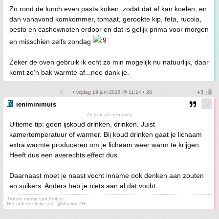
Zo rond de lunch even pasta koken, zodat dat af kan koelen, en
dan vanavond komkommer, tomaat, gerookte kip, feta, rucola,
pesto en cashewnoten erdoor en dat is gelijk prima voor morgen
en misschien zelfs zondag
Zeker de oven gebruik ik echt zo min mogelijk nu natuurlijk, daar
komt zo'n bak warmte af...nee dank je.
• vrijdag 19 juni 2026 @ 11:14 • 28
ieniminimuis
Zo gek als een muis
Ultieme tip: geen ijskoud drinken, drinken. Juist
kamertemperatuur of warmer. Bij koud drinken gaat je lichaam
extra warmte produceren om je lichaam weer warm te krijgen.
Heeft dus een averechts effect dus.
Daarnaast moet je naast vocht inname ook denken aan zouten
en suikers. Anders heb je niets aan al dat vocht.
Trotste mama van Ambar
Het officiële liefje van @Monitor O+