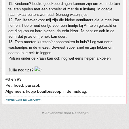
11. Kinderen? Leuke goedkope dingen kunnen zijn om ze in de tuin
te laten spelen met een sproeier of met de tuinslang. Middagje
naar lokaal buitenzwembad. Genoeg waterijsjes.
12. Een lifesaver voor mij zijn die kleine ventilators die je mee kan
nemen. Heb er ooit eentje voor een tientje bij Amazon gekocht en
dat ding kan zo hard blazen, tis echt bizar. Je hebt ze ook in de
vorm dat je ze om je nek kan doen.
13. Toch moeten klussen/schoonmaken in huis? Leg wat natte
washandjes in de vriezer. Bevriest super snel en zijn lekker om
daarna in je nek te leggen.
Polsen onder de kraan kan ook nog wel eens helpen afkoelen
Jullie nog tips?
#8 en #9
Pet, hoed, parasol.
Algemeen; kopje bouillon/soep in de middag.
--###No Guts No Glory###--
▼ Advertentie door Refinery89