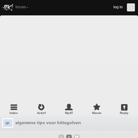
forum
log in
Index
Actief
MyAT
Nieuw
Reply
algemene tips voor hittegolven
gc
1
2