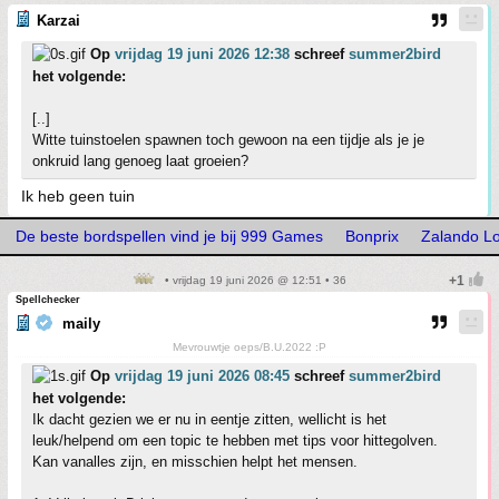
Karzai
Op
vrijdag 19 juni 2026 12:38
schreef
summer2bird
het volgende:
[..]
Witte tuinstoelen spawnen toch gewoon na een tijdje als je je
onkruid lang genoeg laat groeien?
Ik heb geen tuin
De beste bordspellen vind je bij 999 Games
Bonprix
Zalando Lo
• vrijdag 19 juni 2026 @ 12:51 • 36
Spellchecker
maily
Mevrouwtje oeps/B.U.2022 :P
Op
vrijdag 19 juni 2026 08:45
schreef
summer2bird
het volgende:
Ik dacht gezien we er nu in eentje zitten, wellicht is het
leuk/helpend om een topic te hebben met tips voor hittegolven.
Kan vanalles zijn, en misschien helpt het mensen.