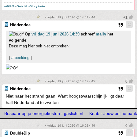
--###No Guts No Glory###--
• vrijdag 19 juni 2026 @ 14:41 • 44
Hiddendoe
Op
vrijdag 19 juni 2026 14:39
schreef
maily
het
volgende:
Deze mag hier ook niet ontbreken:
[
afbeelding
]
• vrijdag 19 juni 2026 @ 14:42 • 45
Hiddendoe
Niet naar het strand gaan. Want hoogstwaarschijnlijk ligt daar
half Nederland al te zweten.
Bespaar op je energiekosten - gaslicht.nl
Knab - Jouw online bank
• vrijdag 19 juni 2026 @ 16:02 • 46
DoubleDip