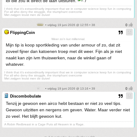
lol die zou ik direct de laan uitsturen.
I think that it’s extraordinarily important that we in computer science keep fun in computing
For all who deny the struggle, the triumphant overcome
Met zwijgen kruist men de duivel
• vrijdag 19 juni 2026 @ 12:55 • 38
FlippingCoin
Weer zo'n kut millennial.
Mijn tip is koop sportkleding van under armour of zo, dat zit
zoveel fijner dan katoenen troep met dit weer. Fijn als je niet
naakt kan zijn ivm thuiswerken, naar de winkel gaan of
whatever.
I think that it’s extraordinarily important that we in computer science keep fun in computing
For all who deny the struggle, the triumphant overcome
Met zwijgen kruist men de duivel
• vrijdag 19 juni 2026 @ 13:16 • 39
Discombobulate
Tenzij je gewoon een airco hebt bestaan er niet zo veel tips.
Gewoon uitzitten en nergens om geven. Water. Maar verder niet
zo veel. Het blijft gewoon kut.
A Robin Redbreast in a Cage Puts all Heaven in a Rage.