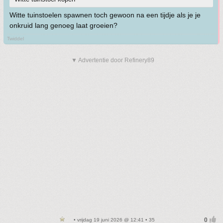
Witte tuinstoelen spawnen toch gewoon na een tijdje als je je
onkruid lang genoeg laat groeien?
Twiddel
▼ Advertentie door Refinery89
• vrijdag 19 juni 2026 @ 12:41 • 35