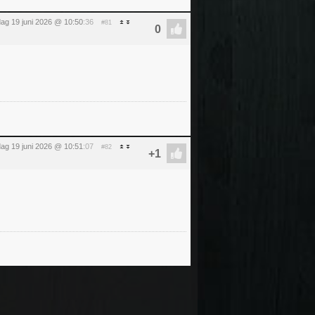
jdag 19 juni 2026 @ 10:50
:36
#81
jdag 19 juni 2026 @ 10:51
:07
#82