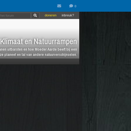
doneren
inbreuk?
Klimaat en Natuurrampen
anen uitbarsten en hoe Moeder Aarde beeft bij een
e planeet en tal van andere natuurverschijnselen.