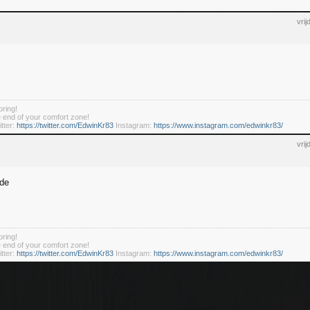
vri
ring!
he end of your comfort zone!
tter:
https://twitter.com/EdwinKr83
Instagram:
https://www.instagram.com/edwinkr83/
vri
nde
ring!
he end of your comfort zone!
tter:
https://twitter.com/EdwinKr83
Instagram:
https://www.instagram.com/edwinkr83/