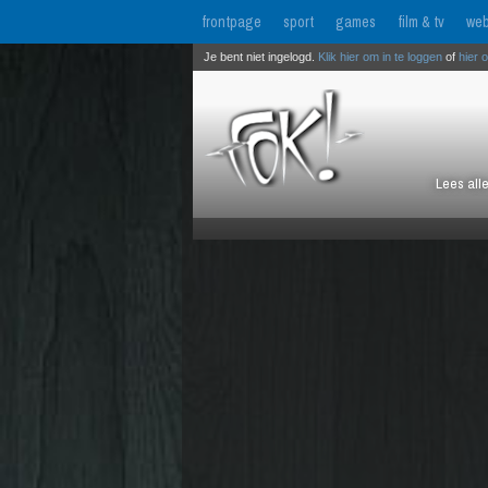
frontpage
sport
games
film & tv
web
Je bent niet ingelogd.
Klik hier om in te loggen
of
hier 
Lees all