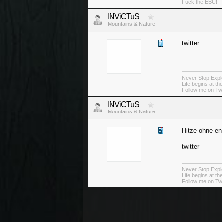
Fuck the EBU!
INViCTuS
Mountains & Nature
twitter
Never Stop Explo
Life begins at t
Follow me on Twi
INViCTuS
Mountains & Nature
Hitze ohne e
twitter
Never Stop Explo
Life begins at t
Follow me on Twi