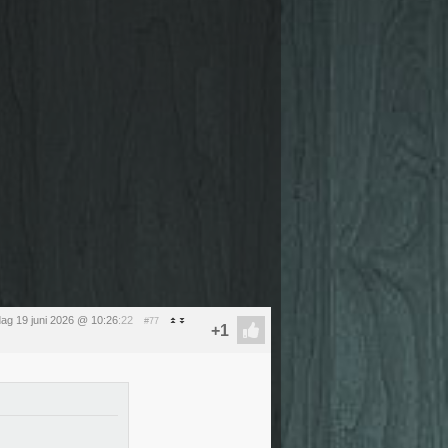
jdag 19 juni 2026 @ 10:26
:22
#77