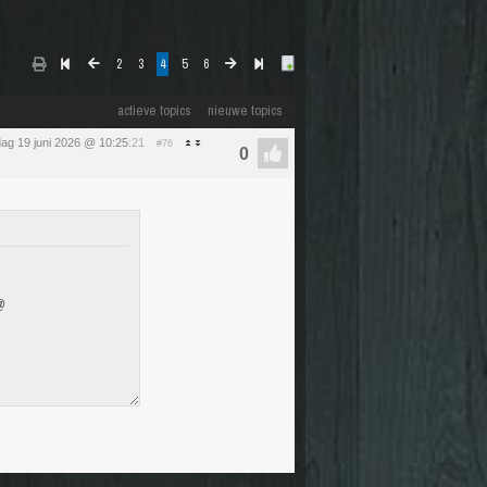
2
3
4
5
6
actieve topics
nieuwe topics
jdag 19 juni 2026 @ 10:25
:21
#76