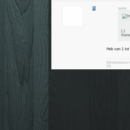
quote:
[..]
Rame
Heb van 1 to
[b]Hobbelicious 
[/b]