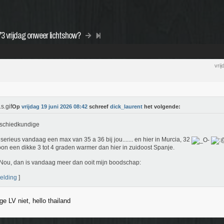
3 vrijdag onweer lichtshow?
vri
Op
vrijdag 19 juni 2026 08:42
schreef
dick_laurent
het volgende:
schiedkundige
e serieus vandaag een max van 35 a 36 bij jou....... en hier in Murcia, 32
n een dikke 3 tot 4 graden warmer dan hier in zuidoost Spanje.
Nou, dan is vandaag meer dan ooit mijn boodschap:
elding
]
e LV niet, hello thailand