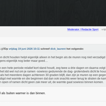
Moderator / Redactie Sport
vri
Op
vrijdag 19 juni 2026 10:11
schreef
dick_laurent
het volgende:
 dicht houden helpt eigenlijk alleen in het begin als de muren nog niet verzadigd 
gens eigenlijk nog beter maar goed....
n een hete periode relatief kort stand houdt, zeg twee a drie dagen en daarna volgt
 het idd wel nut om je ramen -sowieso gedurende de dag- grotendeels dicht te hou
als het meerdere dagen achtereen 30 graden blijft, dan zijn je muren op een g
digd met warmte en die beginnen dat dan ook snachts weer terug te stralen de ka
 open of ramen dicht geen zak meer uit, de warmte gaat sowieso binnen komen.
jd als buiten warmer is dan binnen.