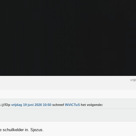
vri
Op
vrijdag 19 juni 2026 10:50
schreef
INViCTuS
het volgende:
e schuilkelder in. Sjezus.