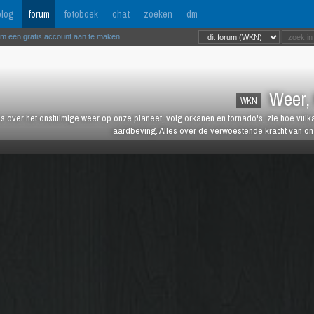
log
forum
fotoboek
chat
zoeken
dm
om een gratis account aan te maken
.
Weer, 
WKN
es over het onstuimige weer op onze planeet, volg orkanen en tornado's, zie hoe vulk
aardbeving. Alles over de verwoestende kracht van onz