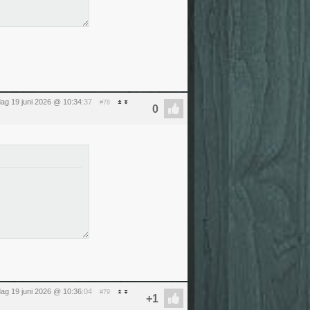
jdag 19 juni 2026 @ 10:34
:37
#78
jdag 19 juni 2026 @ 10:36
:04
#79