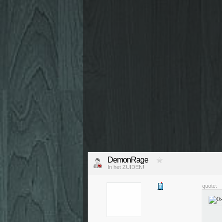
DemonRage
In het ZUIDEN!
quote: