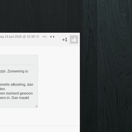
jdag 19 juni 2026 @ 10:38
:38
#80
zijn. Zonwering is
 snelle afkoeling, dan
den.
egeven moment gewoon
mers in. Dan maakt