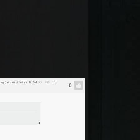
jdag 19 juni 2026 @ 10:54
:06
#83