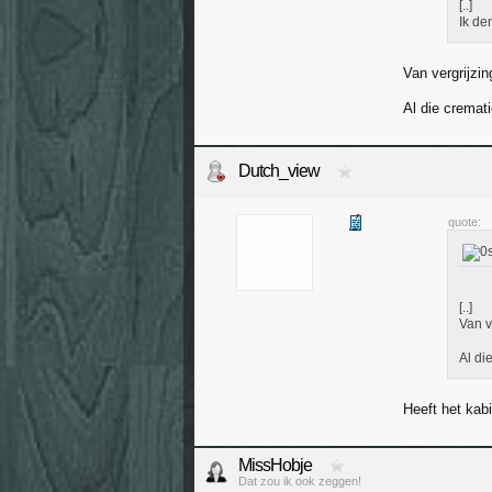
[..]
Ik de
Van vergrijzin
Al die cremat
Dutch_view
quote:
[..]
Van v
Al di
Heeft het kab
MissHobje
Dat zou ik ook zeggen!