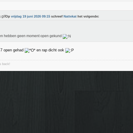
Op
vrijdag 19 juni 2026 09:15
schreef
Nattekat
het volgende:
n hebben geen moment open gekund
t 7 open gehad
en rap dicht ook
is back!