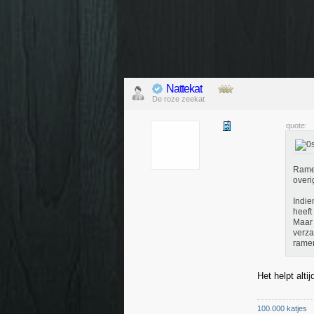
Nattekat
De roze zeekat
quote:
Ramen
overi
Indie
heeft
Maar 
verza
ramen
Het helpt alti
100.000 katjes