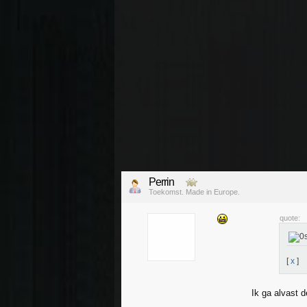
Perrin
Toekomst. Made in Europe.
quote:
[
x
]
Ik ga alvast d