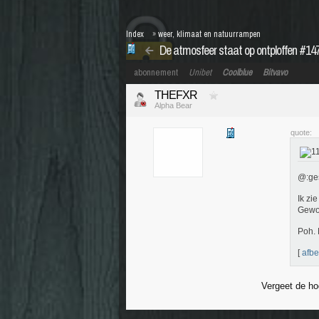
Index
»
weer, klimaat en natuurrampen
De atmosfeer staat op ontploffen #147
abonnement
Unibet
Coolblue
Bitvavo
THEFXR
Alpha Bear
quote:
@:ge
Ik zi
Gewoo
Poh. 
[
afbe
Vergeet de hog