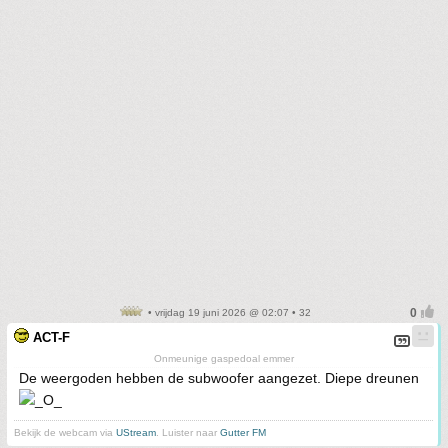
• vrijdag 19 juni 2026 @ 02:07 • 32
ACT-F
Onmeunige gaspedoal emmer
De weergoden hebben de subwoofer aangezet. Diepe dreunen
Bekijk de webcam via
UStream
. Luister naar
Gutter FM