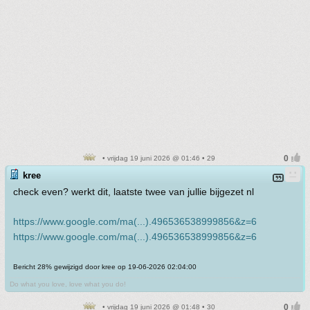
• vrijdag 19 juni 2026 @ 01:46 • 29
kree
check even? werkt dit, laatste twee van jullie bijgezet nl
https://www.google.com/ma(...).496536538999856&z=6
https://www.google.com/ma(...).496536538999856&z=6
Bericht 28% gewijzigd door kree op 19-06-2026 02:04:00
Do what you love, love what you do!
• vrijdag 19 juni 2026 @ 01:48 • 30