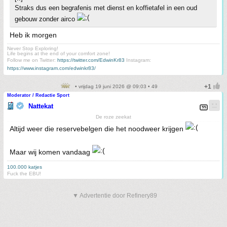
Straks dus een begrafenis met dienst en koffietafel in een oud
gebouw zonder airco
Heb ik morgen
Never Stop Exploring!
Life begins at the end of your comfort zone!
Follow me on Twitter:
https://twitter.com/EdwinKr83
Instagram:
https://www.instagram.com/edwinkr83/
• vrijdag 19 juni 2026 @ 09:03 • 49
Moderator / Redactie Sport
Nattekat
De roze zeekat
Altijd weer die reservebelgen die het noodweer krijgen
Maar wij komen vandaag
100.000 katjes
Fuck the EBU!
▼ Advertentie door Refinery89