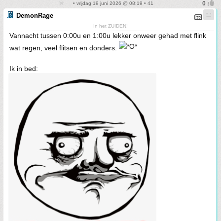
• vrijdag 19 juni 2026 @ 08:19 • 41
DemonRage
In het ZUIDEN!
Vannacht tussen 0:00u en 1:00u lekker onweer gehad met flink
wat regen, veel flitsen en donders.
Ik in bed: