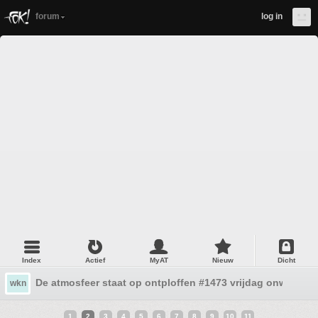
forum
log in
Index
Actief
MyAT
Nieuw
Dicht
De atmosfeer staat op ontploffen #1473 vrijdag onweer l
wkn
1
2
3
4
5
6
7
8
9
10
11