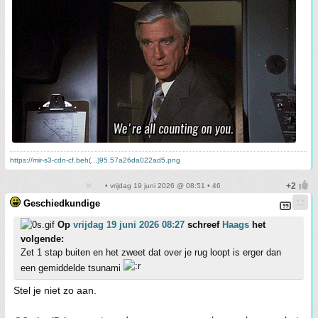
https://mir-s3-cdn-cf.beh(...)95.57a26da022ad5.png
• vrijdag 19 juni 2026 @ 08:51 • 46
Geschiedkundige
Op
vrijdag 19 juni 2026 08:27
schreef
Haags
het
volgende:
Zet 1 stap buiten en het zweet dat over je rug loopt is erger dan
een gemiddelde tsunami
Stel je niet zo aan.