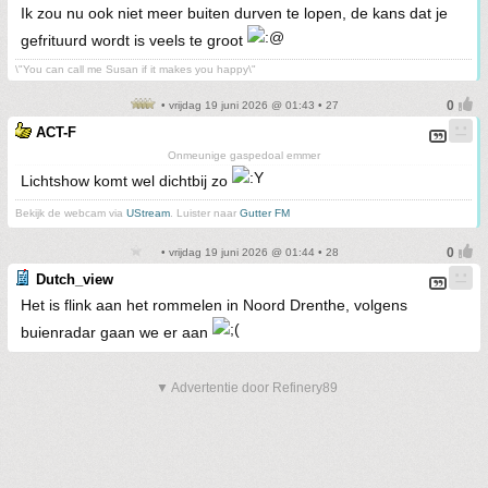
Ik zou nu ook niet meer buiten durven te lopen, de kans dat je
gefrituurd wordt is veels te groot
\"You can call me Susan if it makes you happy\"
• vrijdag 19 juni 2026 @ 01:43 • 27
ACT-F
Onmeunige gaspedoal emmer
Lichtshow komt wel dichtbij zo
Bekijk de webcam via
UStream
. Luister naar
Gutter FM
• vrijdag 19 juni 2026 @ 01:44 • 28
Dutch_view
Het is flink aan het rommelen in Noord Drenthe, volgens
buienradar gaan we er aan
▼ Advertentie door Refinery89