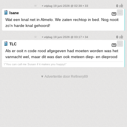
• vrijdag 19 juni 2026 @ 02:39 • 33
Isane
Wat een knal net in Almelo. We zaten rechtop in bed. Nog nooit
zo'n harde knal gehoord!
• vrijdag 19 juni 2026 @ 03:17 • 34
TLC
Als er ooit n code rood afgegeven had moeten worden was het
vannacht wel, maar dit was dan ook meteen diep- en dieprood
\"You can call me Susan if it makes you happy\"
▼ Advertentie door Refinery89