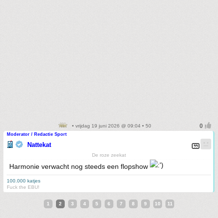
• vrijdag 19 juni 2026 @ 09:04 • 50
Moderator / Redactie Sport
Nattekat
De roze zeekat
Harmonie verwacht nog steeds een flopshow
100.000 katjes
Fuck the EBU!
1
2
3
4
5
6
7
8
9
10
11