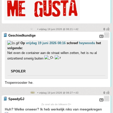
• vrijdag 19 juni 2026 @ 08:21 • 42
Geschiedkundige
Op
vrijdag 19 juni 2026 08:16
schreef
heywoodu
het
volgende:
Net even de container aan de straat willen zetten, het is nu al
ontzettend smerig buiten
SPOILER
Tropenrooster he.
• vrijdag 19 juni 2026 @ 08:27 • 43
SpeedyGJ
Zo snel als de bliksem O+
Huh? Welke onweer? Ik heb werkelijk niks van meegekregen