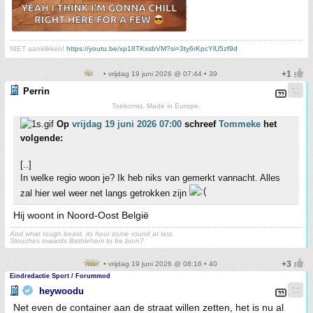
NIET aanklikken!
https://youtu.be/xp18TKxsbVM?si=3ty6rKpcYlU5zf9d
• vrijdag 19 juni 2026 @ 07:44 • 39
Perrin
Toekomst. Made in Europe.
Op
vrijdag 19 juni 2026 07:00
schreef
Tommeke
het
volgende:
[..]
In welke regio woon je? Ik heb niks van gemerkt vannacht. Alles
zal hier wel weer net langs getrokken zijn
Hij woont in Noord-Oost België
And what rough beast, its hour come round at last,
Slouches towards Bethlehem to be born?
• vrijdag 19 juni 2026 @ 08:16 • 40
Eindredactie Sport / Forummod
heywoodu
Net even de container aan de straat willen zetten, het is nu al