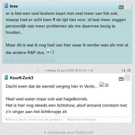
kree
er is btw een veel leukere kaart met veel meer van fok ook,
maarja had er echt toen ff de tijd niet voor. of laat meer zeggen
persoonlijk wat meer problemen als me daarmee bezig te
houden,.
Maar dit is wat ik nog had van hier waar ik eerder was als met al
die andere R&P dus.
Do what you love, love what you do!
• vrijdag 19 juni 2026 @ 01:51 • 31
Knurft-Zork3
Dacht even dat de wereld verging hier in Venlo...
Heel veel water maar ook wat hagelkorrels.
Het is hier nog steeds een lichtshow, alsof iemand constant met
z'n vinger aan het lichtknopje zit.
"Roken is slecht. Vooral voor de gordijnen." - Willem van Hanegem
▼ Advertentie door Refinery89