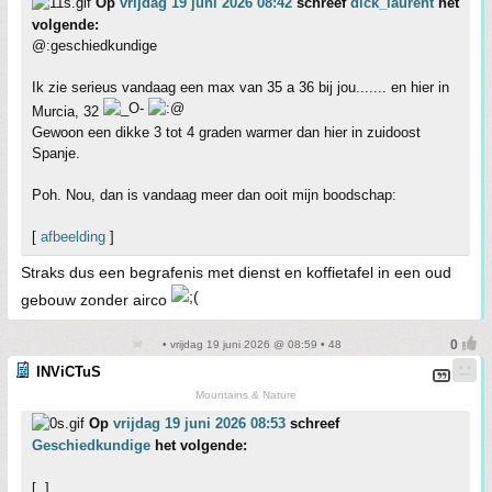
Op
vrijdag 19 juni 2026 08:42
schreef
dick_laurent
het
volgende:
@:geschiedkundige
Ik zie serieus vandaag een max van 35 a 36 bij jou....... en hier in
Murcia, 32
Gewoon een dikke 3 tot 4 graden warmer dan hier in zuidoost
Spanje.
Poh. Nou, dan is vandaag meer dan ooit mijn boodschap:
[
afbeelding
]
Straks dus een begrafenis met dienst en koffietafel in een oud
gebouw zonder airco
• vrijdag 19 juni 2026 @ 08:59 • 48
INViCTuS
Mountains & Nature
Op
vrijdag 19 juni 2026 08:53
schreef
Geschiedkundige
het volgende:
[..]