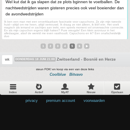
Wel kut dat ik ga slapen dat ze plots bginnen te voetballen. De
nachtwedstrijden waren gisteren precies ook veel boeiender dan
de avondwedstrijden
Ik ben een man met een onverklaarbare fascinatie voor capuchons. Ze zijn mijn tweede
huid—altijd om me heen, altijd vertrouwd. Ik draag ze niet alleen, ik lééf erin. Het voelt
magisch als iemand er zachtjes aan trekt, een speels moment vol onverwachte connectie.
En als mijn capuchon ergens blijft haken? Pure vreugde! Een klein avontuur in het
alledaagse, alsof de wereld me even vasthoudt. Capuchons en ik? Een onafscheidelijk
duo
1
2
3
4
5
6
Zwitserland - Bosnië en Herzegovina
wk
DONDERDAG 18 JUNI 21:00
steun FOK! en koop via een van deze links
Coolblue
Bitvavo
Index
Actief
MyAT
Nieuw
Opslaan
privacy
•
premium account
•
voorwaarden