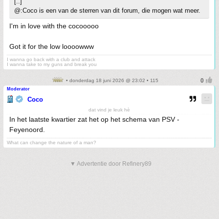
[..]
@:Coco is een van de sterren van dit forum, die mogen wat meer.
I'm in love with the cocooooo
Got it for the low loooowww
I wanna go back with a club and attack
I wanna take to my guns and break you
• donderdag 18 juni 2026 @ 23:02 • 115
Moderator
Coco
dat vind je leuk hè
In het laatste kwartier zat het op het schema van PSV -
Feyenoord.
What can change the nature of a man?
▼ Advertentie door Refinery89