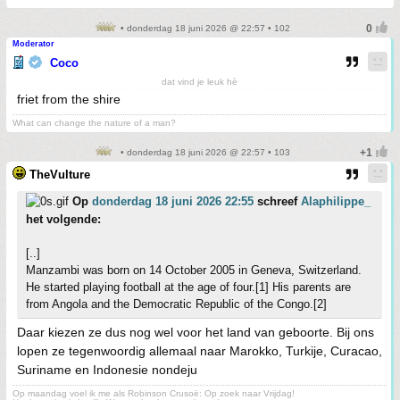
• donderdag 18 juni 2026 @ 22:57 • 102
Moderator
Coco
dat vind je leuk hè
friet from the shire
What can change the nature of a man?
• donderdag 18 juni 2026 @ 22:57 • 103
TheVulture
Op
donderdag 18 juni 2026 22:55
schreef
Alaphilippe_
het volgende:
[..]
Manzambi was born on 14 October 2005 in Geneva, Switzerland.
He started playing football at the age of four.[1] His parents are
from Angola and the Democratic Republic of the Congo.[2]
Daar kiezen ze dus nog wel voor het land van geboorte. Bij ons
lopen ze tegenwoordig allemaal naar Marokko, Turkije, Curacao,
Suriname en Indonesie nondeju
Op maandag voel ik me als Robinson Crusoë: Op zoek naar Vrijdag!