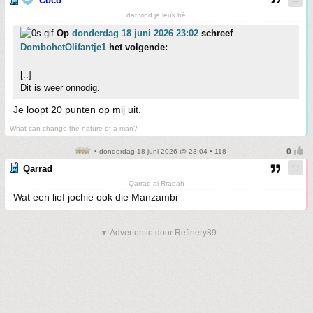
Coco
dat vind je leuk hè
Op
donderdag 18 juni 2026 23:02
schreef
DombohetOlifantje1
het volgende:
[..]
Dit is weer onnodig.
Je loopt 20 punten op mij uit.
What can change the nature of a man?
• donderdag 18 juni 2026 @ 23:04 • 118
Qarrad
Qarrad al-Rrabah
Wat een lief jochie ook die Manzambi
▼ Advertentie door Refinery89