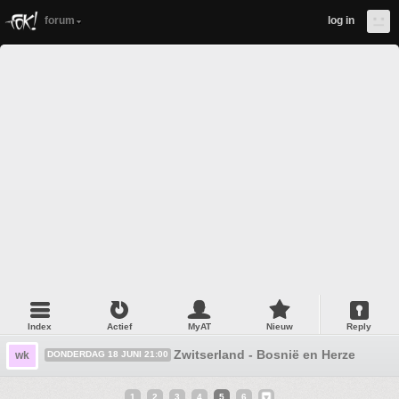
forum
log in
Index
Actief
MyAT
Nieuw
Reply
Zwitserland - Bosnië en Herzegovina
wk
DONDERDAG 18 JUNI 21:00
1
2
3
4
5
6