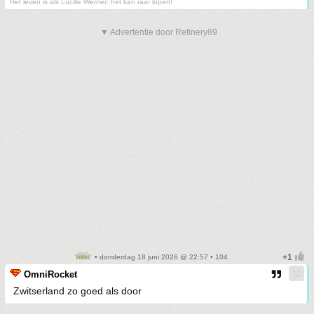
Het leven is als Lucille Werner: het kan raar lopen!
▼ Advertentie door Refinery89
• donderdag 18 juni 2026 @ 22:57 • 104
OmniRocket
Zwitserland zo goed als door