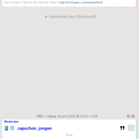
Een Fokker Tijdens Het Warme Weer:
http://nl.tinypic.com/m/ioiw5e/4
▼ Advertentie door Refinery89
• vrijdag 19 juni 2026 @ 12:57 • 125
Moderator
capuchon_jongen
Belg