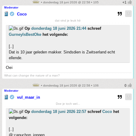
• donderdag 18 juni 2026 @ 22:58 • 105
Moderator
Coco
dat vind je leuk hè
Op
donderdag 18 juni 2026 21:44
schreef
GurneyIsBestOke
het volgende:
[..]
Dat is 10 jaar geleden makker. Sindsdien is Zwitserland echt
ellende.
Oei
What can change the nature of a man?
• donderdag 18 juni 2026 @ 22:58 • 106
Moderator
vul_maar_in
Doe je toch wel...
Op
donderdag 18 juni 2026 22:57
schreef
Coco
het
volgende:
[..]
@:capuchon_jongen