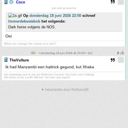
Coco
dat vind je leuk hè
Op
donderdag 18 juni 2026 22:50
schreef
Immerdebestebob
het volgende:
Dark horse volgens de NOS.
Oei
What can change the nature of a man?
• donderdag 18 juni 2026 @ 23:00 • 112
TheVulture
Ik had Manzambi een hattrick gegund, kut Xhaka
Op maandag voel ik me als Robinson Crusoë: Op zoek naar Vrijdag!
Het leven is als Lucille Werner: het kan raar lopen!
▼ Advertentie door Refinery89