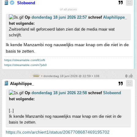
Slobeend
of all places
Op
donderdag 18 juni 2026 22:57
schreef
Alaphilippe_
het volgende:
Zwitserland wil geforceerd laten zien dat de media maar wat
schrijft.
Ik kende Manzambi nog nauwelijks maar knap om die niet in de
basis te zetten.
https://streamable.com/81ofli
https://streamable.com/n7jvb0
• donderdag 18 juni 2026 @ 22:59 • 108
Alaphilippe_
Op
donderdag 18 juni 2026 22:58
schreef
Slobeend
het volgende:
[..]
Ik kende Manzambi nog nauwelijks maar knap om die niet in de
basis te zetten.
https://x.com/archiert1/status/2067708687469195702