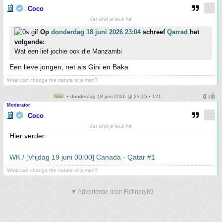
Coco
dat vind je leuk hè
Op
donderdag 18 juni 2026 23:04
schreef
Qarrad
het
volgende:
Wat een lief jochie ook die Manzambi
Een lieve jongen, net als Gini en Baka.
What can change the nature of a man?
• donderdag 18 juni 2026 @ 23:15 • 121
Moderator
Coco
dat vind je leuk hè
Hier verder:
WK / [Vrijdag 19 juni 00:00] Canada - Qatar #1
What can change the nature of a man?
▼ Advertentie door Refinery89