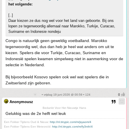
het volgende:
[..]
Daar kiezen ze dus nog wel voor het land van geboorte. Bij ons
lopen ze tegenwoordig allemaal naar Marokko, Turkije, Curacao,
Suriname en Indonesie nondeju
Congo is natuurlijk geen geweldig voetballand. Marokko
tegenwoordig wel, dus dan heb je heel wat anders om uit te
kiezen. Spelers die voor Turkije, Curacao, Suriname en
Indonesië spelen kwamen simpelweg niet in aanmerking voor de
selectie in Nederland.
Bij bijvoorbeeld Kosovo spelen ook wel wat spelers die in
Zwitserland zijn geboren.
• vrijdag 19 juni 2026 @ 00:59 • 124
Anonymousz
Bedankt Voor Het Nieuwtje Hans
Gelukkig was de 2e helft wel leuk
Een Fokker Tijdens Oud & Nieuw:
http://nl.tinypic.com/m/jsyaom/4
Een Fokker Tijdens Een Meteoroïd:
http://nl.tinypic.com/m/fy3nth/4