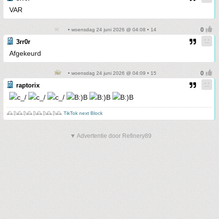
VAR
• woensdag 24 juni 2026 @ 04:08 • 14
3rr0r
Afgekeurd
• woensdag 24 juni 2026 @ 04:09 • 15
raptorix
🕰️₿🕰️₿🕰️₿🕰️₿🕰️₿🕰️
TikTok next Block
▼ Advertentie door Refinery89