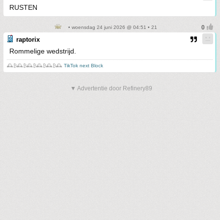
RUSTEN
• woensdag 24 juni 2026 @ 04:51 • 21
raptorix
Rommelige wedstrijd.
🕰️₿🕰️₿🕰️₿🕰️₿🕰️₿🕰️
TikTok next Block
▼ Advertentie door Refinery89