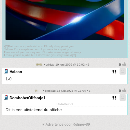
\[i\]Put me on a pedestal and I'll only disappoint you
Tell me I'm exceptional and I promise to exploit you
Give me all your money and I'll make some origami honey
I think you're a joke but I don't find you very funny\[/i\]
• vrijdag 19 juni 2026 @ 10:02 • 2
Halcon
1-0
• dinsdag 23 juni 2026 @ 13:04 • 3
DombohetOlifantje1
UedaGernot
Dit is een uitstekend 4u affiche.
▼ Advertentie door Refinery89