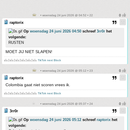
• woensdag 24 juni 2026 @ 04:52 • 22
raptorix
Op
woensdag 24 juni 2026 04:50
schreef
3rr0r
het
volgende:
RUSTEN
MOET JIJ NIET SLAPEN!
🕰️₿🕰️₿🕰️₿🕰️₿🕰️₿🕰️
TikTok next Block
• woensdag 24 juni 2026 @ 05:12 • 23
raptorix
Colombia gaat niet scoren vrees ik.
🕰️₿🕰️₿🕰️₿🕰️₿🕰️₿🕰️
TikTok next Block
• woensdag 24 juni 2026 @ 05:37 • 24
3rr0r
Op
woensdag 24 juni 2026 05:12
schreef
raptorix
het
volgende: