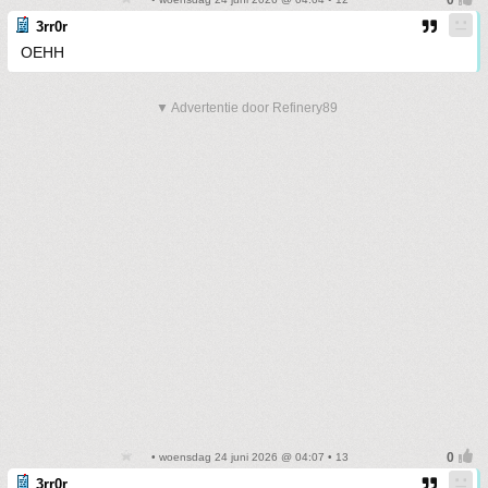
3rr0r
OEHH
▼ Advertentie door Refinery89
• woensdag 24 juni 2026 @ 04:07 • 13
3rr0r