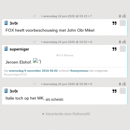
• woensdag 24 juni 2026 @ 03:15 • 7
3rr0r
FOX heeft voorbeschouwing met John Obi Mikel
• woensdag 24 juni 2026 @ 03:52 • 8
superniger
90+3 Ramos
Jeroen Elshof.
Op
woensdag 9 november 2016 06:02
schreef
Anonymousz
het volgende:
#superniger2020
• woensdag 24 juni 2026 @ 03:58 • 9
3rr0r
Italie toch op het WK,
als scheids
▼ Advertentie door Refinery89