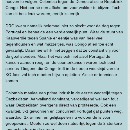
hoeven te volgen. Colombia tegen de Democratische Republiek
Congo. Niet per sè een affiche om voor wakker te blijven. Toch
kan dit best leuk worden, eerlijk is eerlijk.
DRC kwam namelijk helemaal niet zo slecht voor de dag tegen
Portugal en behaalde een verdienstelijk punt. Waar de stunt van
Kaapverdië tegen Spanje er eentje was van heel veel
tegenhouden en wat mazzeltjes, was Congo af en toe écht
gevaarlijk. Daarmee wil ik niet zeggen dat ze constant vrij voor
de goal stonden. Maar het was ook niet alsof Portugal de
kansen aaneen reeg, en de counterkansen waren toch best
serieus. Diegene die Congo treft in de eerste wedstrijd van de
KO-fase zal toch moeten blijven opletten. Als ze er tenminste
komen.
Colombia maakte een prima indruk in de eerste wedstrijd tegen
Oezbekistan. Aanvallend dominant, verdedigend wel een fout
waar Oezbekistan overigens direct van profiteerde. Ook een
kwaliteit. 3-1 gewonnen en concurrent Portugal gaf punten weg,
waardoor 1x winnen en gelijkspelen nu voldoende is voor
groepswinst. Moeten ze wel doen natuurlijk tegen de 2 sterkere
tegenstanders in de groep.