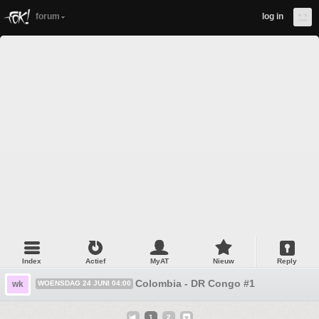
forum
log in
Index
Actief
MyAT
Nieuw
Reply
Colombia - DR Congo #1
wk
WOENSDAG 24 JUNI 04:00
1
2