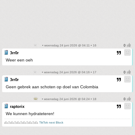
• woensdag 24 juni 2026 @ 04:11 • 16
3rr0r
Weer een oeh
• woensdag 24 juni 2026 @ 04:16 • 17
3rr0r
Geen gebrek aan schoten op doel van Colombia
• woensdag 24 juni 2026 @ 04:24 • 18
raptorix
We kunnen hydrateteren!
🕰️₿🕰️₿🕰️₿🕰️₿🕰️₿🕰️
TikTok next Block