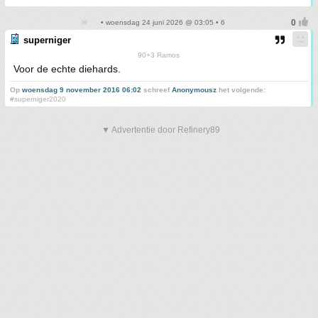
• woensdag 24 juni 2026 @ 03:05 • 6
superniger
90+3 Ramos
Voor de echte diehards.
Op
woensdag 9 november 2016 06:02
schreef
Anonymousz
het volgende:
#superniger2020
▼ Advertentie door Refinery89