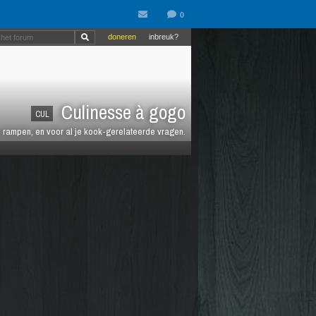
doneren
inbreuk?
Culinesse à gogo
CUL
en rampen, en voor al je kook-gerelateerde vragen.