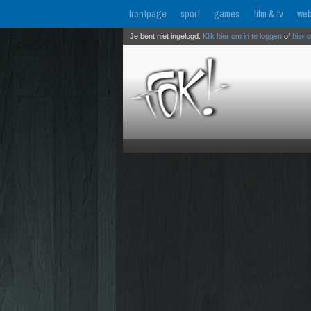
frontpage
sport
games
film & tv
web
Je bent niet ingelogd.
Klik hier om in te loggen
of
hier 