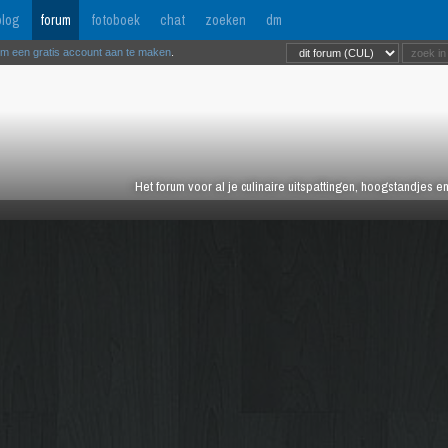
log
forum
fotoboek
chat
zoeken
dm
om een gratis account aan te maken
.
Het forum voor al je culinaire uitspattingen, hoogstandjes 