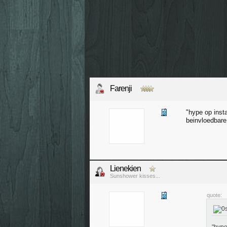
Farenji
"hype op inst
beinvloedbar
Lienekien
Sunshower kisses...
quote: