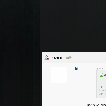
Farenji
quote:
[..]
Er is
zonne
Dat is wel wa