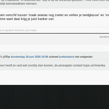
 op insta/tiktok" is hetzelfde als "hep ik op de feesboek gelezen". Hive mind voor 
lijk beinvloedbare mensen.
een verschil tussen ‘maak ananas nog zoeter en verlies je tandglazuur’ en ‘sm
me want daar krijg je juist kanker van’.
e is equal to the love you make.
donderd
Op
donderdag 18 juni 2026 10:56
schreef
junkiesietze
het volgende:
een heeft ze vast wel voorbij zien komen, de pineapple coolaid hype uit Amerika.