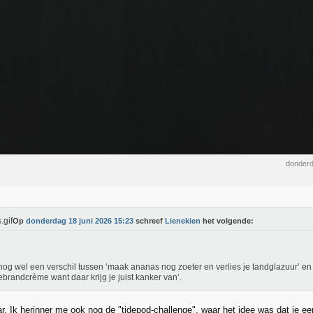
donderd
Op
donderdag 18 juni 2026 15:23
schreef
Lienekien
het volgende:
 nog wel een verschil tussen ‘maak ananas nog zoeter en verlies je tandglazuur’ en 
brandcrème want daar krijg je juist kanker van’.
ar. Ik herinner me ook nog de "tidepod-challenge", waar het idee was dat je e