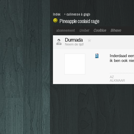
Index
»
culinesse à gogo
Pineapple coolaid rage
abonnement
Unibet
Coolblue
Bitvavo
Durmada
Neem de tijd!
Inderdaad een 
ik ben ook nie
AZ
ALKMAAR