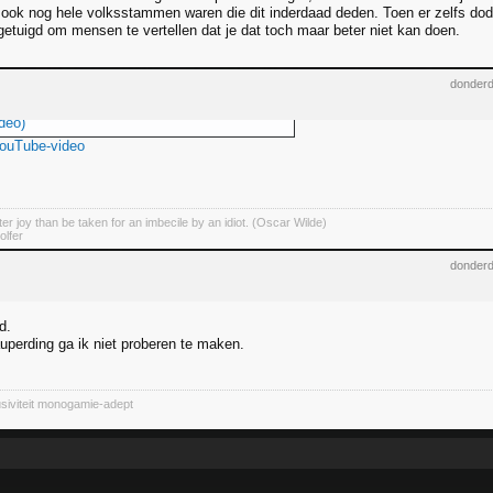
 ook nog hele volksstammen waren die dit inderdaad deden. Toen er zelfs dod
tuigd om mensen te vertellen dat je dat toch maar beter niet kan doen.
donderd
deo)
YouTube-video
er joy than be taken for an imbecile by an idiot. (Oscar Wilde)
olfer
donderd
d.
auperding ga ik niet proberen te maken.
siviteit monogamie-adept