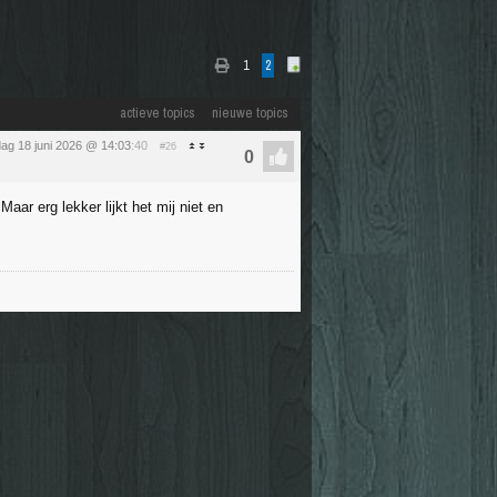
1
2
actieve topics
nieuwe topics
ag 18 juni 2026 @ 14:03
:40
#26
aar erg lekker lijkt het mij niet en