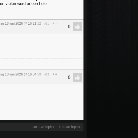
en vielen werd er een hele
ag 18 juni 2026 @ 16:21
:12
#31
ag 18 juni 2026 @ 16:34
:59
#32
actieve topics
nieuwe topics