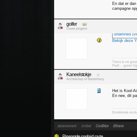
En dat er dan
campagne opge
golfer
Ouwe jongere
undefined (vi
Bekijk deze 
There is no great
Poef.....gone! ©g
Kaneelstokje
Archbishop of Banterbury
Het is Kool-Ai
En nee, dit p
Emotionele exclu
abonnement
Unibet
Coolblue
Bitvavo
Pineapple coolaid rage