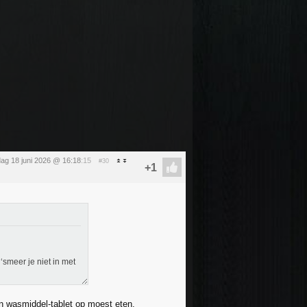
ag 18 juni 2026 @ 16:18
:15
#30
‘smeer je niet in met
en wasmiddel-tablet op moest eten.