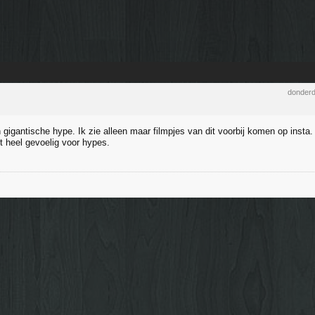
donderd
gigantische hype. Ik zie alleen maar filmpjes van dit voorbij komen op insta. M
t heel gevoelig voor hypes.