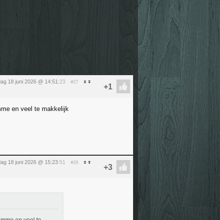
ag 18 juni 2026 @ 14:51
:23
#27
mme en veel te makkelijk
ag 18 juni 2026 @ 15:23
:51
#28