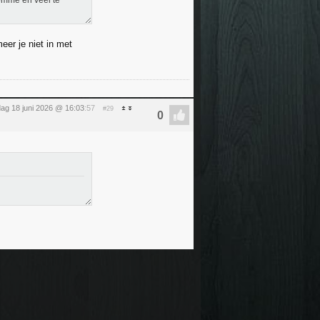
domme en veel te
eer je niet in met
ag 18 juni 2026 @ 16:03
:57
#29