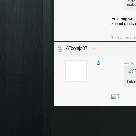
"hype
makke
Er is nog wel 
zonnebrandcrè
The love you tak
AToontje87
quote:
Ieder