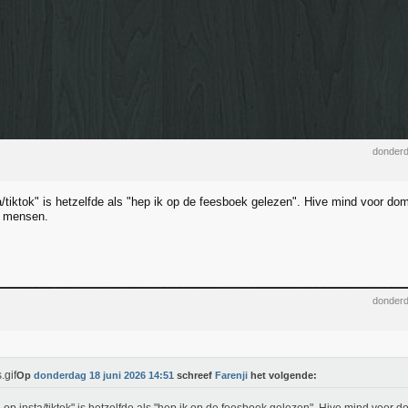
donderd
a/tiktok" is hetzelfde als "hep ik op de feesboek gelezen". Hive mind voor do
e mensen.
donderd
Op
donderdag 18 juni 2026 14:51
schreef
Farenji
het volgende: