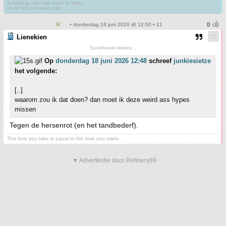
Ik boek je met mijn neon je weet.
en ik heb ook een auto.
• donderdag 18 juni 2026 @ 12:50 • 21
Lienekien
Sunshower kisses...
Op
donderdag 18 juni 2026 12:48
schreef
junkiesietze
het volgende:
[..]
waarom zou ik dat doen? dan moet ik deze weird ass hypes
missen
Tegen de hersenrot (en het tandbederf).
The love you take is equal to the love you make.
▼ Advertentie door Refinery89