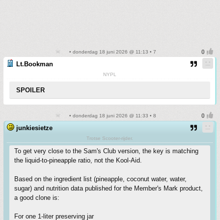
• donderdag 18 juni 2026 @ 11:13 • 7
Lt.Bookman
NYPL
SPOILER
• donderdag 18 juni 2026 @ 11:33 • 8
junkiesietze
Trotse Scooter-rijder.
To get very close to the Sam's Club version, the key is matching
the liquid-to-pineapple ratio, not the Kool-Aid.
Based on the ingredient list (pineapple, coconut water, water,
sugar) and nutrition data published for the Member's Mark product,
a good clone is:
For one 1-liter preserving jar