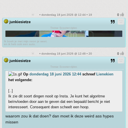
• donderdag 18 juni 2026 @ 12:44 • 19
junkiesietze
Trotse Scooter-rijder.
Ik boek je met mijn neon je weet.
en ik heb ook een auto.
• donderdag 18 juni 2026 @ 12:48 • 20
junkiesietze
Trotse Scooter-rijder.
Op
donderdag 18 juni 2026 12:44
schreef
Lienekien
het volgende:
[..]
Ik zie dit soort dingen nooit op Insta. Je kunt het algoritme
beïnvloeden door aan te geven dat een bepaald bericht je niet
interesseert. Consequent doen scheelt een hoop.
waarom zou ik dat doen? dan moet ik deze weird ass hypes
missen