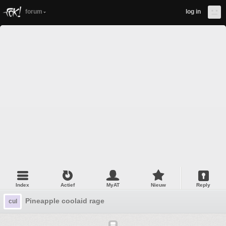
forum
log in
Index
Actief
MyAT
Nieuw
Reply
Pineapple coolaid rage
cul