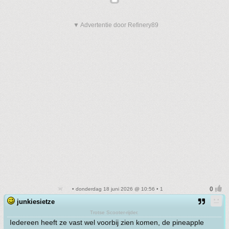
▼ Advertentie door Refinery89
• donderdag 18 juni 2026 @ 10:56 • 1
junkiesietze
Trotse Scooter-rijder.
Iedereen heeft ze vast wel voorbij zien komen, de pineapple