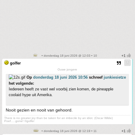
• donderdag 18 juni 2026 @ 12:03 • 10
golfer
Ouwe jongere
Op
donderdag 18 juni 2026 10:56
schreef
junkiesietze
het volgende:
Iedereen heeft ze vast wel voorbij zien komen, de pineapple
coolaid hype uit Amerika.
Nooit gezien en nooit van gehoord.
There is no greater joy than be taken for an imbecile by an idiot. (Oscar Wilde)
Poef.....gone! ©golfer
• donderdag 18 juni 2026 @ 12:19 • 11