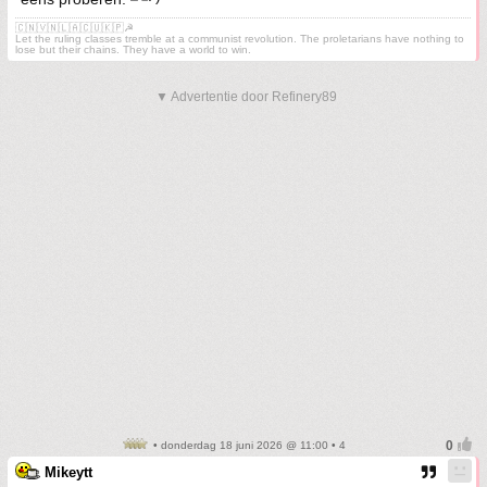
🇨🇳🇻🇳🇱🇦🇨🇺🇰🇵☭
Let the ruling classes tremble at a communist revolution. The proletarians have nothing to
lose but their chains. They have a world to win.
▼ Advertentie door Refinery89
• donderdag 18 juni 2026 @ 11:00 • 4
Mikeytt