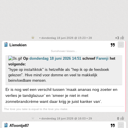
• donderdag 18 juni 2026 @ 15:23 • 28
Lienekien
Sunshower kisses...
Op
donderdag 18 juni 2026 14:51
schreef
Farenji
het
volgende:
"hype op insta/tiktok" is hetzelfde als "hep ik op de feesboek
gelezen". Hive mind voor domme en veel te makkelijk
beinvloedbare mensen.
Er is nog wel een verschil tussen ‘maak ananas nog zoeter en
verlies je tandglazuur’ en ‘smeer je niet in met
zonnebrandcrème want daar krijg je juist kanker van’.
The love you take is equal to the love you make.
• donderdag 18 juni 2026 @ 16:03 • 29
AToontje87