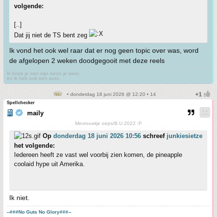
volgende:
[..]
Dat jij niet de TS bent zeg
Ik vond het ook wel raar dat er nog geen topic over was, word
de afgelopen 2 weken doodgegooit met deze reels
Ik boek je met mijn neon je weet.
en ik heb ook een auto.
• donderdag 18 juni 2026 @ 12:20 • 14
Spellchecker
maily
Mevrouwtje oeps/B.U.2022 :P
Op
donderdag 18 juni 2026 10:56
schreef
junkiesietze
het volgende:
Iedereen heeft ze vast wel voorbij zien komen, de pineapple
coolaid hype uit Amerika.
Ik niet.
--###No Guts No Glory###--