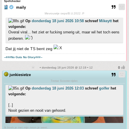
Spellchecker
maily
Mevrouwtje oeps/B.U.2022 :P
Op
donderdag 18 juni 2026 10:58
schreef
Mikeytt
het
volgende:
Overal viral... het ziet er fucking smerig uit, maar wil het toch eens
proberen.
Dat jij niet de TS bent zeg
--###No Guts No Glory###--
• donderdag 18 juni 2026 @ 12:19 • 12
junkiesietze
Trotse Scooter-rijder.
Op
donderdag 18 juni 2026 12:03
schreef
golfer
het
volgende:
[..]
Nooit gezien en nooit van gehoord.
Ik boek je met mijn neon je weet.