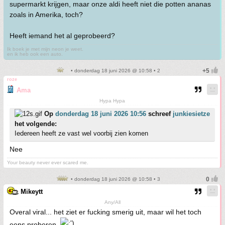
supermarkt krijgen, maar onze aldi heeft niet die potten ananas
zoals in Amerika, toch?
Heeft iemand het al geprobeerd?
Ik boek je met mijn neon je weet.
en ik heb ook een auto.
• donderdag 18 juni 2026 @ 10:58 • 2
roze
Ama
Hypa Hypa
Op
donderdag 18 juni 2026 10:56
schreef
junkiesietze
het volgende:
Iedereen heeft ze vast wel voorbij zien komen
Nee
Your beauty never ever scared me.
• donderdag 18 juni 2026 @ 10:58 • 3
Mikeytt
Any/All
Overal viral... het ziet er fucking smerig uit, maar wil het toch
eens proberen.