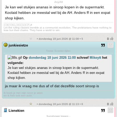
Any/All
Je kan wel stukjes ananas in siroop kopen in de supermarkt.
Koolaid hebben ze meestal wel bij de AH. Anders ff in een expat
shop kijken.
🇨🇳🇻🇳🇱🇦🇨🇺🇰🇵☭
Let the ruling classes tremble at a communist revolution. The proletarians have nothing to
lose but their chains. They have a world to win.
• donderdag 18 juni 2026 @ 11:08 • 5
junkiesietze
Trotse Scooter-rijder.
Op
donderdag 18 juni 2026 11:00
schreef
Mikeytt
het
volgende:
Je kan wel stukjes ananas in siroop kopen in de supermarkt.
Koolaid hebben ze meestal wel bij de AH. Anders ff in een expat
shop kijken.
ja maar ik vraag me dus af of dat dezelfde soort siroop is
Ik boek je met mijn neon je weet.
en ik heb ook een auto.
• donderdag 18 juni 2026 @ 11:13 • 6
Lienekien
Sunshower kisses...