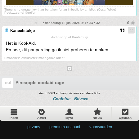
There is no greater joy than be taken for an imbecile by an idiot. (Oscar Wilde)
Poef.....gone! ©golfer
• donderdag 18 juni 2026 @ 16:34 • 32
Kaneelstokje
Archbishop of Banterbury
Het is Kool-Aid.
En nee, dit pauperding ga ik niet proberen te maken.
Emotionele exclusiviteit monogamie-adept
Pineapple coolaid rage
cul
steun FOK! en koop via een van deze links
Coolblue
Bitvavo
Index
Actief
MyAT
Nieuw
Opslaan
privacy
•
premium account
•
voorwaarden