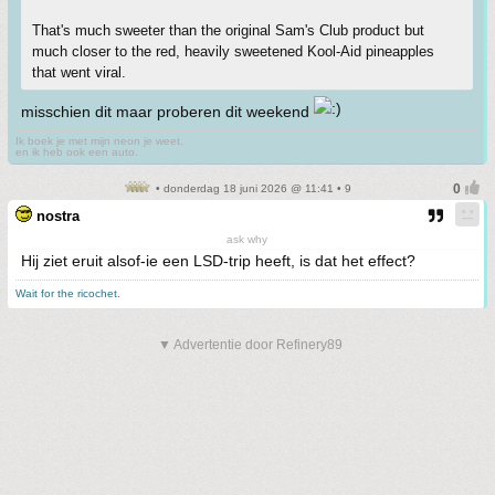
That's much sweeter than the original Sam's Club product but
much closer to the red, heavily sweetened Kool-Aid pineapples
that went viral.
misschien dit maar proberen dit weekend
Ik boek je met mijn neon je weet.
en ik heb ook een auto.
• donderdag 18 juni 2026 @ 11:41 • 9
nostra
ask why
Hij ziet eruit alsof-ie een LSD-trip heeft, is dat het effect?
Wait for the ricochet.
▼ Advertentie door Refinery89