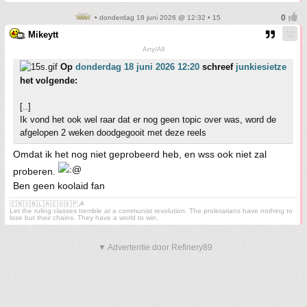
• donderdag 18 juni 2026 @ 12:32 • 15
Mikeytt
Any/All
Op
donderdag 18 juni 2026 12:20
schreef
junkiesietze
het volgende:
[..]
Ik vond het ook wel raar dat er nog geen topic over was, word de
afgelopen 2 weken doodgegooit met deze reels
Omdat ik het nog niet geprobeerd heb, en wss ook niet zal
proberen.
Ben geen koolaid fan
🇨🇳🇻🇳🇱🇦🇨🇺🇰🇵☭
Let the ruling classes tremble at a communist revolution. The proletarians have nothing to
lose but their chains. They have a world to win.
▼ Advertentie door Refinery89