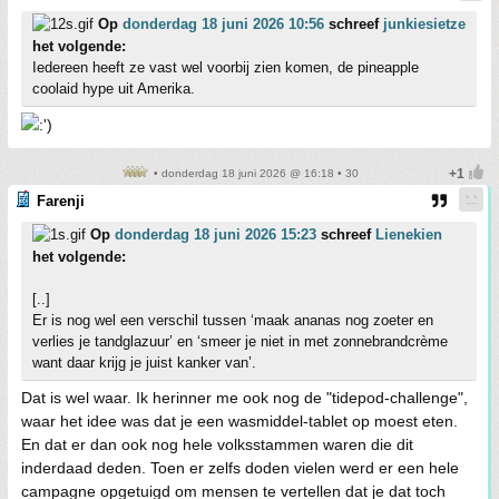
Op
donderdag 18 juni 2026 10:56
schreef
junkiesietze
het volgende:
Iedereen heeft ze vast wel voorbij zien komen, de pineapple
coolaid hype uit Amerika.
• donderdag 18 juni 2026 @ 16:18 • 30
Farenji
Op
donderdag 18 juni 2026 15:23
schreef
Lienekien
het volgende:
[..]
Er is nog wel een verschil tussen ‘maak ananas nog zoeter en
verlies je tandglazuur’ en ‘smeer je niet in met zonnebrandcrème
want daar krijg je juist kanker van’.
Dat is wel waar. Ik herinner me ook nog de "tidepod-challenge",
waar het idee was dat je een wasmiddel-tablet op moest eten.
En dat er dan ook nog hele volksstammen waren die dit
inderdaad deden. Toen er zelfs doden vielen werd er een hele
campagne opgetuigd om mensen te vertellen dat je dat toch