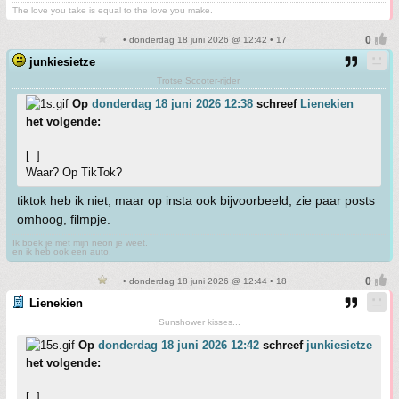
The love you take is equal to the love you make.
• donderdag 18 juni 2026 @ 12:42 • 17
junkiesietze
Trotse Scooter-rijder.
Op
donderdag 18 juni 2026 12:38
schreef
Lienekien
het volgende:
[..]
Waar? Op TikTok?
tiktok heb ik niet, maar op insta ook bijvoorbeeld, zie paar posts
omhoog, filmpje.
Ik boek je met mijn neon je weet.
en ik heb ook een auto.
• donderdag 18 juni 2026 @ 12:44 • 18
Lienekien
Sunshower kisses...
Op
donderdag 18 juni 2026 12:42
schreef
junkiesietze
het volgende:
[..]