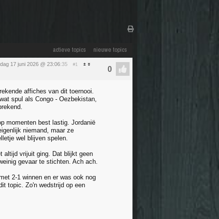
actieve topics
nieuwe topics
dag 17 juni 2026 @ 23:06
:35
#1
rekende affiches van dit toernooi.
wat spul als Congo - Oezbekistan,
prekend.
op momenten best lastig. Jordanië
 eigenlijk niemand, maar ze
etje wel blijven spelen.
ltijd vrijuit ging. Dat blijkt geen
weinig gevaar te stichten. Ach ach.
 met 2-1 winnen en er was ook nog
t topic. Zo'n wedstrijd op een