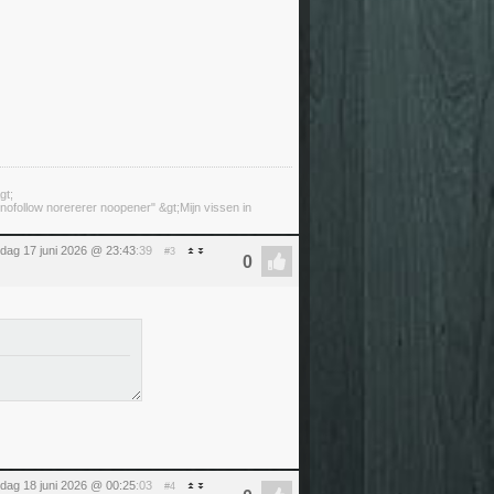
gt;
ofollow norererer noopener" &gt;Mijn vissen in
dag 17 juni 2026 @ 23:43
:39
#3
dag 18 juni 2026 @ 00:25
:03
#4