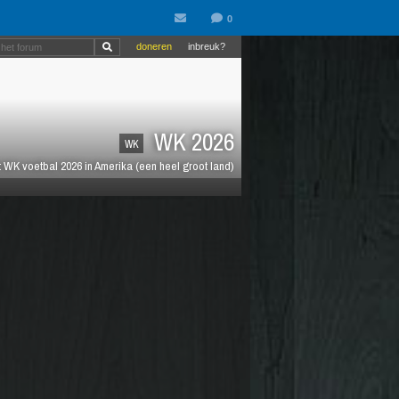
doneren
inbreuk?
WK 2026
WK
 WK voetbal 2026 in Amerika (een heel groot land)