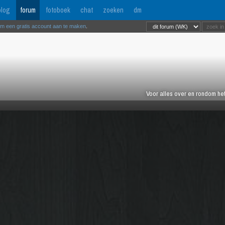
log
forum
fotoboek
chat
zoeken
dm
om een gratis account aan te maken
.
Voor alles over en rondom het