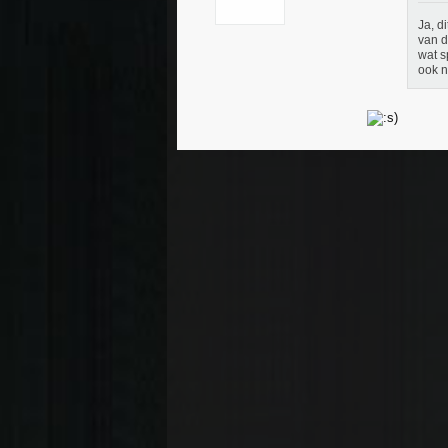
Ja, d
van d
wat s
ook n