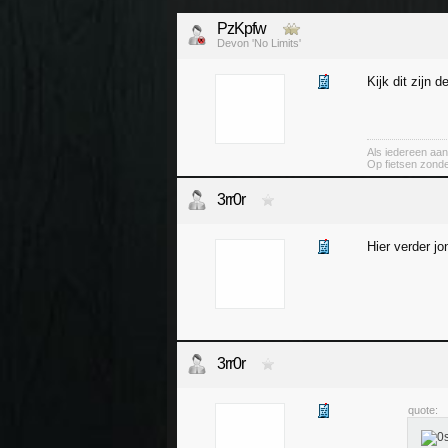
PzKpfw
Devon 'No Limits'
Kijk dit zijn d
Als iedereen aan
Op fietsen zond
3rr0r
Hier verder j
3rr0r
quote: