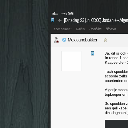
Index
»
wk 2026
[Dinsdag 23 juni 05:00] Jordanië - Alger
abonnement
Unibet
Coolblue
Bitvavo
Mexicanobakker
Ja, dit is ook
In ronde 1 ha
Kaapverdië - 
Toch speelden
scoorde zelfs 
counterden so
Algerije scoor
topkeeper en m
3x speelden z
een gelijkspe
dinsdagnacht,