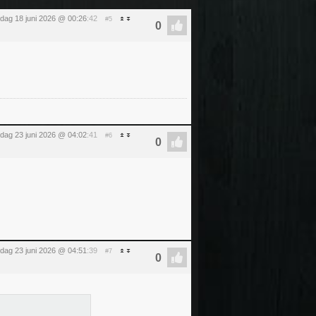
dag 18 juni 2026 @ 00:26
:42
#5
sdag 23 juni 2026 @ 04:02
:41
#6
sdag 23 juni 2026 @ 04:51
:39
#7