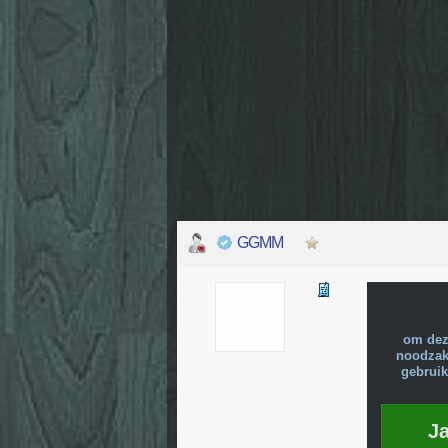
GGMM
om dez
noodzake
gebruik
J