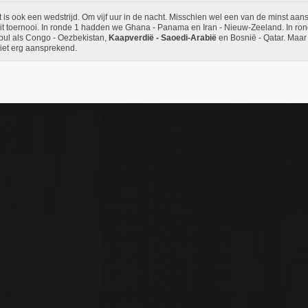
it is ook een wedstrijd. Om vijf uur in de nacht. Misschien wel een van de minst aa
it toernooi. In ronde 1 hadden we Ghana - Panama en Iran - Nieuw-Zeeland. In r
pul als Congo - Oezbekistan,
Kaapverdië - Saoedi-Arabië
en Bosnië - Qatar. Maar 
iet erg aansprekend.