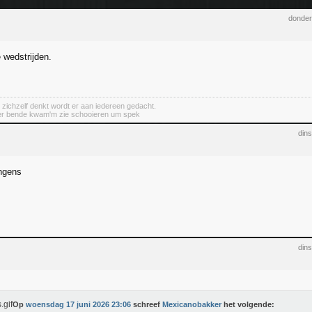
donder
e wedstrijden.
 zichzelf denkt wordt er aan iedereen gedacht.
er bende kwam'm zie schooieren um spek
din
ongens
din
Op
woensdag 17 juni 2026 23:06
schreef
Mexicanobakker
het volgende: