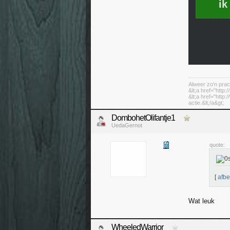
ik
Alweer zo'n prac
&lt;a href="http:
&lt;a href="http
actie.&lt;/a&gt;
DombohetOlifantje1
UedaGernot
quote:
[
afbe
Wat leuk
WheeledWarrior