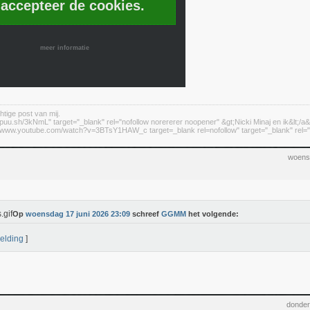
 accepteer de cookies.
meer informatie
htige post van mij.
//puu.sh/3kNmL" target="_blank" rel="nofollow norererer noopener" &gt;Nicki Minaj en ik&lt;/a&
://www.youtube.com/watch?v=3BTsY1HAW_c target=_blank rel=nofollow" target="_blank" rel="n
woens
Op
woensdag 17 juni 2026 23:09
schreef
GGMM
het volgende:
elding
]
donder