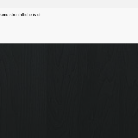
end strontaffiche is dit.