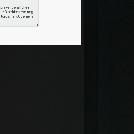
nsprekende affiches
onde 3 hebben we nog
Jordanië - Algerije is