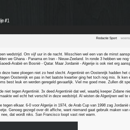
ije #1
Redactie Sport
woens
 een wedstrijd. Om vijf uur in de nacht. Misschien wel een van de minst aansp
dden we Ghana - Panama en Iran - Nieuw-Zeeland. In ronde 3 hebben we nog 
Saoedi-Arabië en Bosnië - Qatar. Maar Jordanië - Algerije is ook niet erg aans
 deze twee ploegen niet zo heel slecht. Argentinië en Oostenrijk hadden het 
tegen Oostenrijk en pas in het laatste kwartier ging het toch nog mis. Ik ken
ms best leuk en werden geregeld gevaarlijk. Viel me goed mee. Zullen dit spell
de niet tegen Argentinië. 3x deed Argentinië dat wel, waarbij keeper Zidane niet a
aakte wel echt het verschil in deze wedstrijd. Al wisten de Algerijnen wel te 
e tegen elkaar. 6-0 voor Algerije in 1974, de Arab Cup van 1998 zag Jordanië
lletje. Genoeg gezegd over dit affiche, want niemand gaat gebruik maken van di
 nee, dat wordt niks. San Francisco loopt vast niet warm.