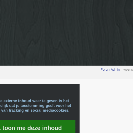
Forum Admin
woens
e externe inhoud weer te geven is het
lijk dat je toestemming geeft voor het
 van tracking en social mediacookies.
a toon me deze inhoud