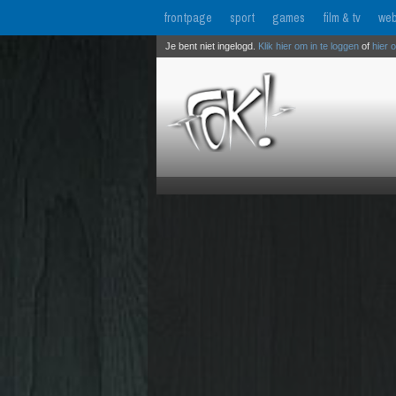
frontpage
sport
games
film & tv
web
Je bent niet ingelogd.
Klik hier om in te loggen
of
hier 