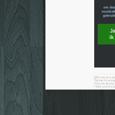
om dez
noodzake
gebruik
J
ik
[i]Put me on a pe
Tell me I'm excep
Give me all you
I think you're a j