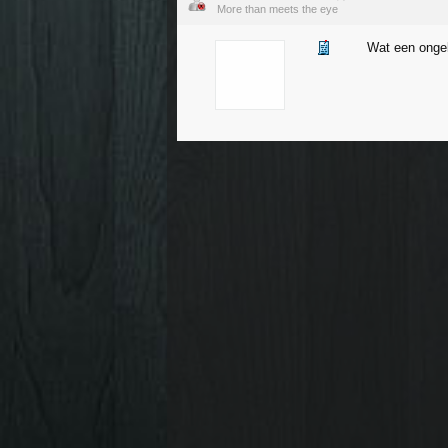
More than meets the eye
Wat een ongek