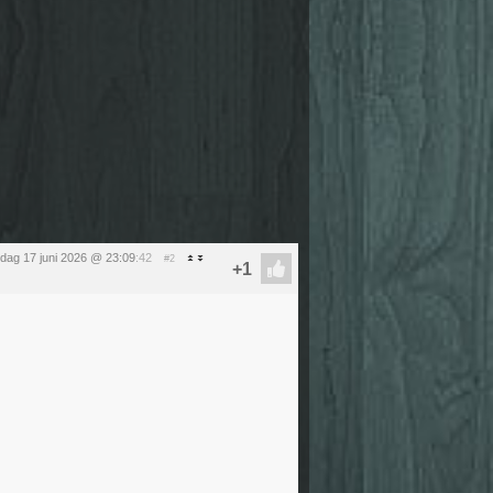
dag 17 juni 2026 @ 23:09
:42
#2