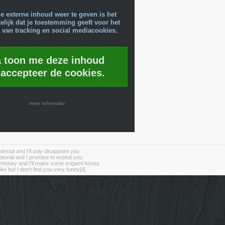
e externe inhoud weer te geven is het
lijk dat je toestemming geeft voor het
 van tracking en social mediacookies.
a toon me deze inhoud
 accepteer de cookies.
meer informatie
destal and I'll only disappoint you
tional and I promise to exploit you
r money and I'll make some origami honey
oke but I don't find you very funny[/i]